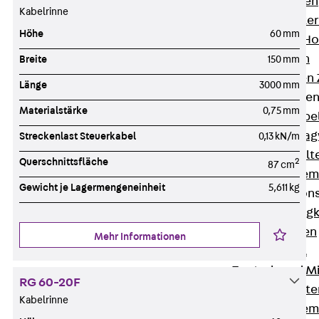
HK Kabelhaken
Kabelrinne
KH Kabelhalter
Höhe
60 mm
Hohlleiter-/H
Kabelwannen
Breite
150 mm
Kabelschellen
Länge
3000 mm
Kabeltragwanne
Materialstärke
0,75 mm
Zurück
Kabe
KTW Kabeltra
Streckenlast Steuerkabel
0,13 kN/m
KBH Kabelhalt
Querschnittsfläche
2
87 cm
Schutzrohrsyste
Gewicht je Lagermengeneinheit
5,611 kg
Tragkonstruktio
Zurück
Trag
Wandkonsolen
Mehr Informationen
Deckenbügel
Zentral- und 
RG 60-20F
W-Profil-Syst
Kabelrinne
U-Stiel-System