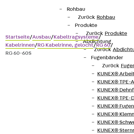
Rohbau
Zurück
Rohbau
Produkte
Zurück
Produkte
Startseite
/
Ausbau
/
Kabeltragsysteme
/
Abdichtung
Kabelrinnen
/
RG Kabelrinne, gelocht
/
RG 60
/
Zurück
Abdicht
RG 60-60S
Fugenbänder
Zurück
Fuge
KUNEX® Arbei
Art.-Nr. RG 60-60S
KUNEX® TPE-A
Kabelrinne
KUNEX® Dehnf
KUNEX® TPE-D
Kabelrinne, gelocht, Höhe =
KUNEX® Fugen
KUNEX® Klem
60 mm
KUNEX® Schwe
KUNEX® Stern