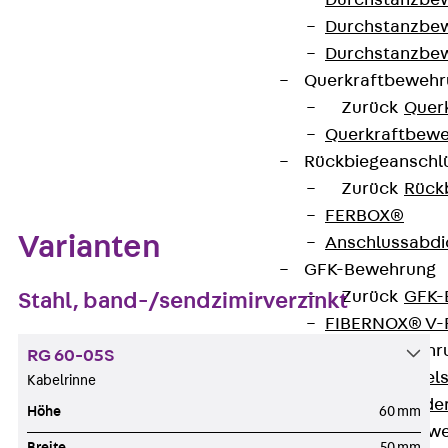
Durchstanzbe
Durchstanzbew
Datenblatt herunterladen
Durchstanzbe
Querkraftbeweh
Zurück
Quer
Querkraftbewe
Zum Abschnitt navigieren
Rückbiegeanschl
Zurück
Rück
FERBOX®
Varianten
Anschlussabdi
GFK-Bewehrung
Zurück
GFK-
Stahl, band-/sendzimirverzinkt
FIBERNOX® V
Edelstahlbewehr
RG 60-05S
Zurück
Edel
Kabelrinne
Nichtrostender
Höhe
60 mm
Mauerwerksbew
Breite
50 mm