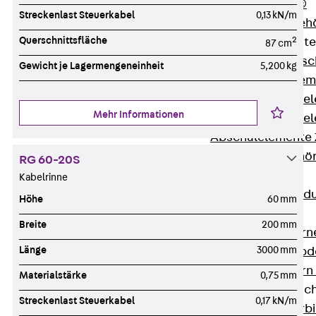
RAPIDOBAT®
Streckenlast Steuerkabel
0,13 kN/m
Schalrohre Zubeh
Querschnittsfläche
2
Abschalelement
87 cm
Zurück
Absc
Gewicht je Lagermengeneinheit
5,200 kg
Polystyrolele
Streckmetalle
Mehr Informationen
Streckmetalle
Abschalelemente
Schalungszubehö
RG 60-20S
Verbindung
Kabelrinne
Zurück
Verbind
Höhe
60 mm
Dorne
Breite
200 mm
Zurück
Dorn
Länge
3000 mm
Doppelschubd
Querkraftdorn
Materialstärke
0,75 mm
Verbindungslasc
Streckenlast Steuerkabel
0,17 kN/m
Zurück
Verb