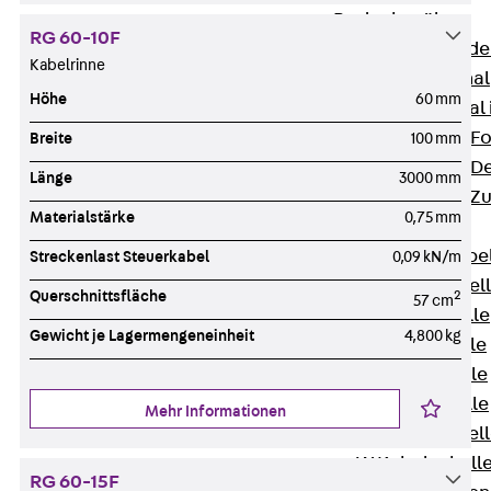
Bodenkanäle
RG 60-10F
Zurück
Bode
Kabelrinne
BK Bodenkanal
Höhe
60 mm
KLK Kleinkanal 
Bodenkanal-Fo
Breite
100 mm
Bodenkanal-De
Länge
3000 mm
Bodenkanal-Z
Materialstärke
0,75 mm
Kabelschellen
Zurück
Kabe
Streckenlast Steuerkabel
0,09 kN/m
AC Kabelschel
Querschnittsfläche
2
57 cm
H Kabelschelle
Gewicht je Lagermengeneinheit
4,800 kg
S Kabelschelle
B Kabelschelle
U Kabelschelle
Mehr Informationen
RU Kabelschel
W Kabelschell
RG 60-15F