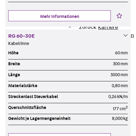
Newsletter
Presse
Mehr Informationen
Karriere
Zurück
Karriere
Stellenausschreibungen
RG 60-30E
Unsere Standorte
Kabelrinne
Benefits
Höhe
60 mm
Breite
300 mm
Länge
3000 mm
Materialstärke
0,80 mm
Streckenlast Steuerkabel
0,26 kN/m
Querschnittsfläche
2
177 cm
Gewicht je Lagermengeneinheit
8,000 kg