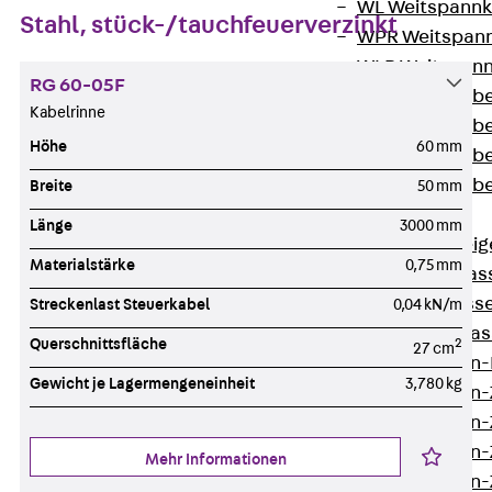
WL Weitspannka
Stahl, stück-/tauchfeuerverzinkt
WPR Weitspann
WLR Weitspann
RG 60-05F
Weitspannkabel
Kabelrinne
Weitspannkabe
Höhe
60 mm
Weitspannkabe
Weitspannkab
Breite
50 mm
Steigetrassen
Länge
3000 mm
Zurück
Steig
Materialstärke
0,75 mm
STU Steigetrass
ST Steigetrasse
Streckenlast Steuerkabel
0,04 kN/m
LGG Steigetrass
Querschnittsfläche
2
27 cm
Steigetrassen
Gewicht je Lagermengeneinheit
3,780 kg
Steigetrassen
Steigetrassen
Steigetrassen
Mehr Informationen
Steigetrassen-