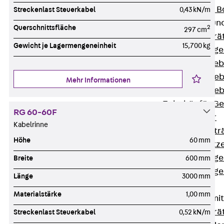
Nivellierbare
Streckenlast Steuerkabel
0,43 kN/m
Gerätebecher und
Querschnittsfläche
2
297 cm
Zurück
Gerä
Gewicht je Lagermengeneinheit
15,700 kg
Installationsg
Runde Geräteb
Eckige Geräte
Mehr Informationen
Eckige Geräte
Zubehör für G
RG 60-60F
Geräteträger
Kabelrinne
Datengerätetr
Höhe
60 mm
Geräteeinsätz
Installationsg
Breite
600 mm
Installationsg
Länge
3000 mm
Multimedia
Materialstärke
1,00 mm
Gerätebecher mi
Zurück
Gerä
Streckenlast Steuerkabel
0,52 kN/m