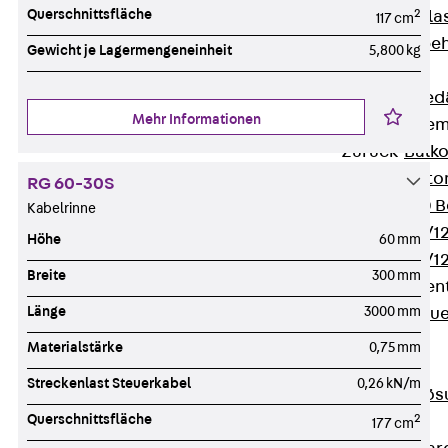
Querschnittsfläche
2
Verbindungsla
117 cm
Verbindungszube
Gewicht je Lagermengeneinheit
5,800 kg
Wärmedämmung
Zurück
Wärmed
Mehr Informationen
Balkondämmele
Zurück
Balk
ISOPRO® Beto
RG 60-30S
ISOPRO® 120 B
Kabelrinne
ISOPRO® 80/12
Höhe
60 mm
ISOPRO® 80/12
Breite
300 mm
Mauerfußelemen
Länge
3000 mm
Zurück
Maue
ISOMUR®
Materialstärke
0,75 mm
Digitale Lösungen
Streckenlast Steuerkabel
0,26 kN/m
Zurück
Digitale Lö
Querschnittsfläche
2
Software
177 cm