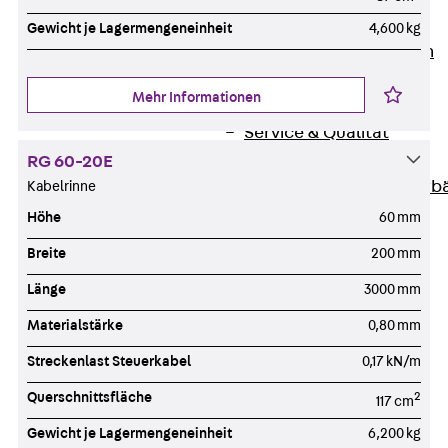
Unternehmen
Gewicht je Lagermengeneinheit
4,600 kg
Zurück
Unternehmen
Über PohlCon
Mehr Informationen
Werte & Philosophie
Service & Qualität
Unsere Geschichte
RG 60-20E
Mitgliedschaften & Verb
Kabelrinne
Aktuelles
Höhe
60 mm
Zurück
Aktuelles
Breite
200 mm
News
Länge
3000 mm
Events
Kontakt
Materialstärke
0,80 mm
Zurück
Kontakt
Streckenlast Steuerkabel
0,17 kN/m
Ansprechpersonen
Querschnittsfläche
2
117 cm
Technische Beratung
Standorte
Gewicht je Lagermengeneinheit
6,200 kg