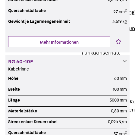
Anwendungsgebiete
Querschnittsfläche
2
27 cm
Zurück
Anwendung
Industrieanlagen
Gewicht je Lagermengeneinheit
3,619 kg
Bodengeführte Leitu
Rechenzentrum
Mehr Informationen
Tunnel
Funktionserhalt
Dachflächen
RG 60-10E
Services
Kabelrinne
Zurück
Services
Höhe
60 mm
CAD und BIM
Breite
100 mm
Montage
Länge
3000 mm
Beratung, Planung, K
Individuelle Lösungen
Materialstärke
0,80 mm
Referenzen
Streckenlast Steuerkabel
0,09 kN/m
Referenzen
Querschnittsfläche
2
57 cm
Downloads