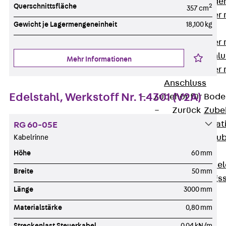
Steckverbinde
Querschnittsfläche
2
357 cm
Gerätebecher 
Gewicht je Lagermengeneinheit
18,100 kg
Anschluss
Gerätebecher m
GST18-Anschlu
Mehr Informationen
Gerätebecher
Anschluss
Edelstahl, Werkstoff Nr. 1.4301 (V2A)
Zubehör für Bode
Zurück
Zube
Bodeninstalla
RG 60-05E
Optionales Zu
Kabelrinne
Ersatzteile
Höhe
60 mm
Befestigungse
Breite
50 mm
Verarbeitungss
Länge
3000 mm
Werkzeuge
Wireless Charging
Materialstärke
0,80 mm
SystemPLUS
Streckenlast Steuerkabel
0,04 kN/m