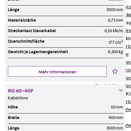
Fluchtweginsta
Länge
3000 mm
Zwischendecke
Materialstärke
0,75 mm
Bodeninstallations
Zurück
Bodenin
Streckenlast Steuerkabel
0,26 kN/m
Estrichüberdeck
Querschnittsfläche
2
177 cm
Zurück
Estr
Gewicht je Lagermengeneinheit
8,300 kg
Kanalsysteme
Estrichüberde
Schalungskörp
Mehr Informationen
Estrichüberde
Estrichüberde
RG 60-40F
Estrichbündige 
Kabelrinne
Zurück
Estr
Höhe
60 mm
Estrichbündig
CHALI
Breite
400 mm
Estrichbündig
Länge
3000 mm