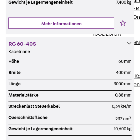
Zurück
Softwar
Gewicht je Lagermengeneinheit
7,400 kg
JORDAHL® EXPERT
JORDAHL® JVB Onl
Mehr Informationen
ISOCHECK
ISODESIGN
FERBOX®-DESIGN 
RG 60-40S
CAD und BIM
Kabelrinne
Services
Höhe
60 mm
Zurück
Services
Breite
400 mm
Beratung, Planung, K
Länge
3000 mm
Individuelle Lösungen
Referenzen
Materialstärke
0,88 mm
Ausbau
Streckenlast Steuerkabel
0,34 kN/m
Zurück
Ausbau
Querschnittsfläche
2
Produkte
237 cm
Zurück
Produkte
Gewicht je Lagermengeneinheit
10,600 kg
Kabeltragsysteme