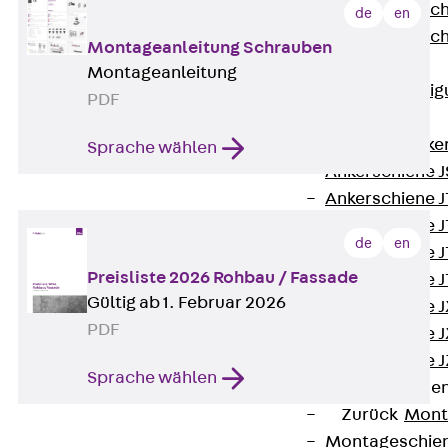
Injektionsschläuc
de
en
Injektionsschläuc
Montageanleitung Schrauben
Befestigung
Montageanleitung
Zurück
Befestig
PDF
Ankerschienen
Zurück
Anke
Sprache wählen
Ankerschiene J
Ankerschiene 
Ankerschiene J
de
en
Ankerschiene J
Preisliste 2026 Rohbau / Fassade
Ankerschiene J
Gültig ab 1. Februar 2026
Ankerschiene J
PDF
Ankerschiene J
Ankerschiene J
Sprache wählen
Montageschiene
Zurück
Mont
Montageschie