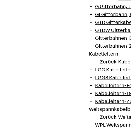
G Gitterbahn, 
GI Gitterbahn,
GTD Gitterkabe
GTDW Gitterkab
Gitterbahnen-
Gitterbahnen-
Kabelleitern
Zurück
Kabel
LGG Kabelleiter
LGGS Kabelleite
Kabelleitern-F
Kabelleitern-D
Kabelleitern-
Weitspannkabel
Zurück
Weit
WPL Weitspann