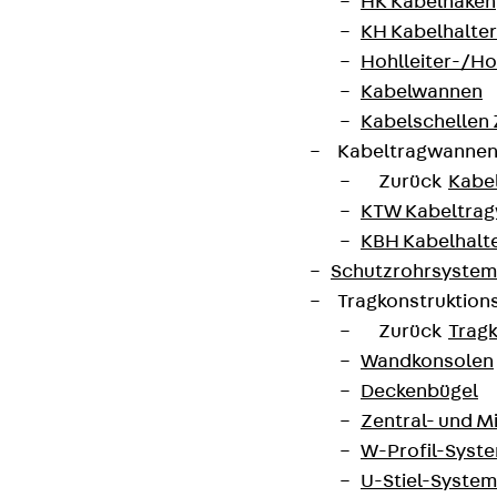
HK Kabelhaken
KH Kabelhalter
Hohlleiter-/H
Kabelwannen
Kabelschellen
Kabeltragwanne
Zurück
Kabe
KTW Kabeltra
KBH Kabelhalt
Schutzrohrsyste
Tragkonstruktio
Zurück
Trag
Wandkonsolen
Deckenbügel
Zentral- und 
W-Profil-Syst
U-Stiel-System