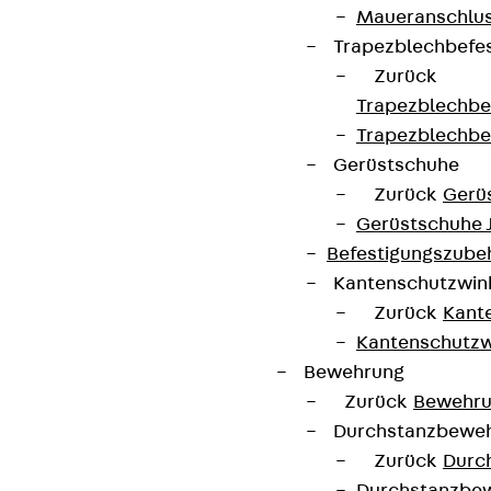
Maueranschlus
Trapezblechbefe
Zurück
Partner von Anfang bis Zukunft.
Trapezblechbe
Trapezblechbe
Gerüstschuhe
Zurück
Gerü
Gerüstschuhe 
AGB
Befestigungszube
Cookie-Einstellungen
Kantenschutzwin
Hinweisgebersystem
Zurück
Kant
Kantenschutzw
Datenschutz
Bewehrung
Impressum
Zurück
Bewehr
Durchstanzbewe
Zurück
Durc