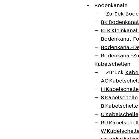
Bodenkanäle
Zurück
Bode
BK Bodenkanal
KLK Kleinkanal 
Bodenkanal-Fo
Bodenkanal-De
Bodenkanal-Z
Kabelschellen
Zurück
Kabe
AC Kabelschel
H Kabelschelle
S Kabelschelle
B Kabelschelle
U Kabelschelle
RU Kabelschel
W Kabelschell