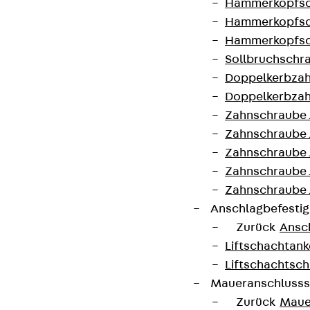
Hammerkopfsc
Produktneuheiten, Referenzen und aktuellen
Hammerkopfsc
Themen.
Hammerkopfsc
Sollbruchschr
Jetzt anmelden
Doppelkerbzah
Doppelkerbzah
Zahnschraube 
Zahnschraube 
Zahnschraube 
Connect
Zahnschraube
Zahnschraube 
Anschlagbefesti
Zurück
Ansc
Liftschachtank
Liftschachtsch
Maueranschlusss
Zurück
Maue