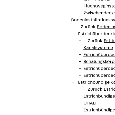
Fluchtweginsta
Zwischendecke
Bodeninstallations
Zurück
Bodenin
Estrichüberdeck
Zurück
Estr
Kanalsysteme
Estrichüberde
Schalungskörp
Estrichüberde
Estrichüberde
Estrichbündige 
Zurück
Estr
Estrichbündig
CHALI
Estrichbündig