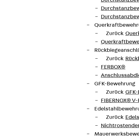
Durchstanzbe
Durchstanzbew
Durchstanzbe
Querkraftbeweh
Zurück
Quer
Querkraftbewe
Rückbiegeanschl
Zurück
Rück
FERBOX®
Anschlussabdi
GFK-Bewehrung
Zurück
GFK-
FIBERNOX® V
Edelstahlbewehr
Zurück
Edel
Nichtrostender
Mauerwerksbew