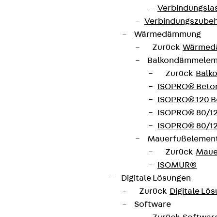
Verbindungsla
Verbindungszube
Wärmedämmung
Zurück
Wärmed
Balkondämmele
Zurück
Balk
ISOPRO® Beto
ISOPRO® 120 B
ISOPRO® 80/12
ISOPRO® 80/12
Mauerfußelemen
Zurück
Maue
ISOMUR®
Digitale Lösungen
Zurück
Digitale Lö
Software