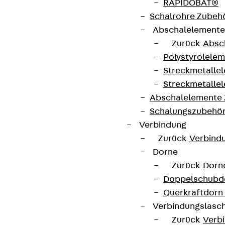
RAPIDOBAT®
Schalrohre Zubeh
Abschalelement
Zurück
Absc
Polystyrolele
Streckmetalle
Streckmetalle
Abschalelemente
Schalungszubehö
Verbindung
Zurück
Verbind
Dorne
Zurück
Dorn
Doppelschubd
Querkraftdorn
Verbindungslasc
Zurück
Verb