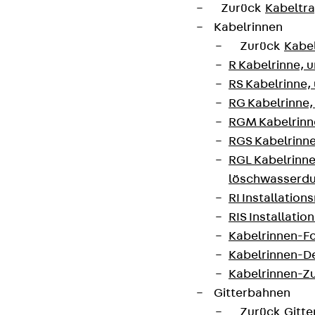
Zurück
Kabeltr
Kabelrinnen
Zurück
Kabe
R Kabelrinne, 
RS Kabelrinne,
RG Kabelrinne,
RGM Kabelrinne
RGS Kabelrinne
RGL Kabelrinne
löschwasserdu
RI Installation
RIS Installatio
Kabelrinnen-Fo
Kabelrinnen-D
Kabelrinnen-Z
Gitterbahnen
Zurück
Gitt