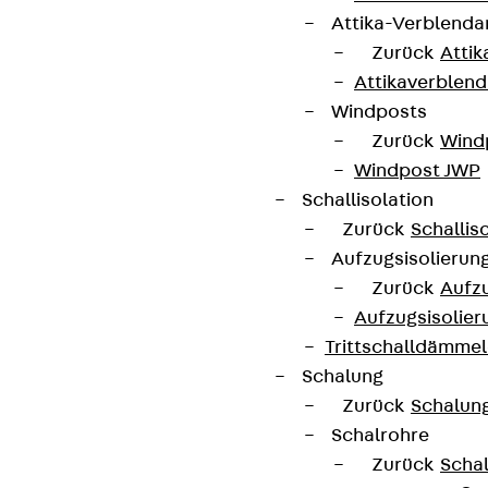
Attika-Verblenda
Zurück
Attik
Attikaverblend
Windposts
Zurück
Wind
Windpost JWP
Schallisolation
Zurück
Schallis
Aufzugsisolierun
Zurück
Aufzu
Aufzugsisolier
Trittschalldämme
Schalung
Zurück
Schalun
Schalrohre
Zurück
Scha