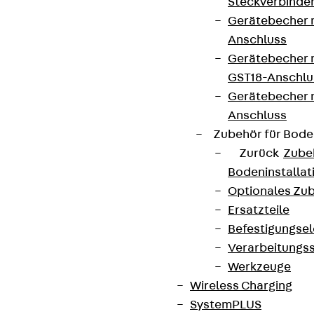
Steckverbinde
Gerätebecher 
Anschluss
Gerätebecher m
GST18-Anschlu
Gerätebecher
Anschluss
Zubehör für Bode
Zurück
Zube
Bodeninstalla
Optionales Zu
Ersatzteile
Befestigungse
Verarbeitungss
Werkzeuge
Wireless Charging
SystemPLUS