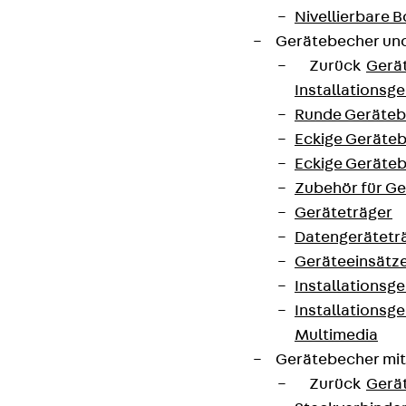
Nivellierbare
Gerätebecher und
Zurück
Gerä
Installationsg
Runde Geräteb
Eckige Geräte
Eckige Geräte
Zubehör für G
Geräteträger
Datengerätetr
Geräteeinsätz
Installationsg
Installationsg
Multimedia
Gerätebecher mi
Zurück
Gerä