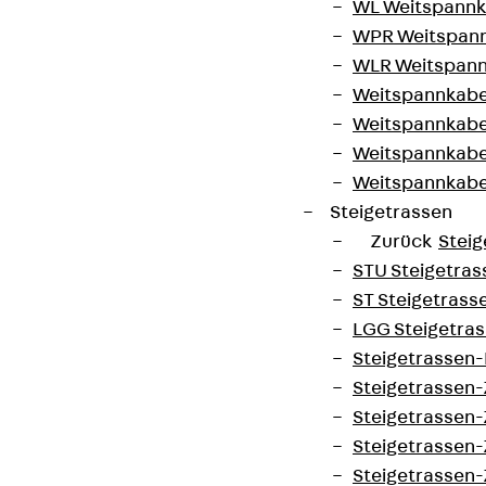
WL Weitspannka
WPR Weitspann
WLR Weitspann
Weitspannkabel
Weitspannkabe
Weitspannkabe
Weitspannkab
Steigetrassen
Zurück
Steig
STU Steigetrass
ST Steigetrasse
LGG Steigetrass
Steigetrassen
Steigetrassen
Steigetrassen
Steigetrassen
Steigetrassen-