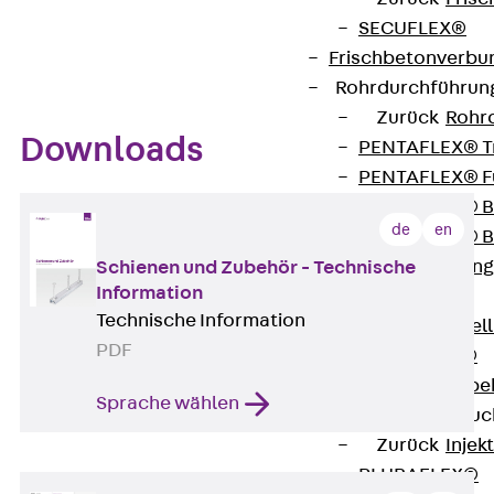
Einfacher Ausgleich von Bautoleranzen
SECUFLEX®
Nahezu weltweit zugelassen
Frischbetonverbu
Rohrdurchführu
Zurück
Rohr
Downloads
PENTAFLEX® T
PENTAFLEX® Fu
PENTAFLEX® B
de
en
PENTAFLEX® B
Rohrdurchführung
Schienen und Zubehör - Technische
Information
Quellbänder
Technische Information
Zurück
Quel
PDF
SWELLFLEX®
Quellbänder Zube
Sprache wählen
Injektionsschläu
Zurück
Injek
PLURAFLEX®