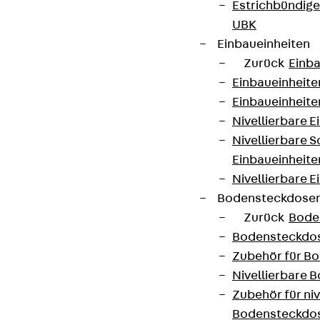
Estrichbündig
UBK
Einbaueinheiten
Zurück
Einba
Einbaueinheite
Einbaueinheite
Nivellierbare 
Nivellierbare 
Einbaueinheite
Nivellierbare E
Bodensteckdose
Zurück
Bode
Bodensteckdo
Zubehör für B
Nivellierbare
Zubehör für niv
Bodensteckdo