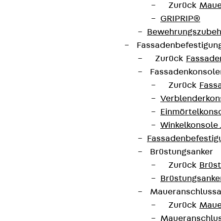
Zurück
Maue
GRIPRIP®
Bewehrungszubeh
Fassadenbefestigun
Zurück
Fassade
Fassadenkonsol
Zurück
Fass
Verblenderkon
Einmörtelkons
Winkelkonsole 
Fassadenbefestig
Brüstungsanker
Zurück
Brüs
Brüstungsanke
Maueranschluss
Zurück
Maue
Maueranschlu