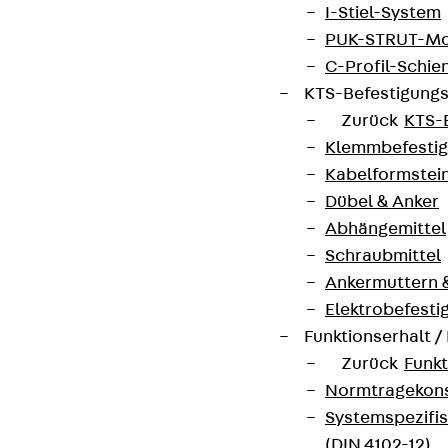
I-Stiel-System
PUK-STRUT-Mo
C-Profil-Schie
KTS-Befestigung
Zurück
KTS-
Klemmbefesti
Kabelformstei
Dübel & Anker
Abhängemittel
Schraubmittel
Ankermuttern 
Elektrobefesti
Funktionserhalt 
Zurück
Funkt
Normtragekonst
Systemspezifis
(DIN 4102-12)