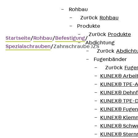
Rohbau
Zurück
Rohbau
Produkte
Zurück
Produkte
Startseite
/
Rohbau
/
Befestigung
/
Abdichtung
Spezialschrauben
/
Zahnschraube JZS
Zurück
Abdicht
Fugenbänder
Zurück
Fuge
Zahnschraube JZS
KUNEX® Arbei
KUNEX® TPE-A
KUNEX® Dehnf
KUNEX® TPE-D
KUNEX® Fugen
Die Zahnschrauben JZS sind optimal für die
KUNEX® Klem
Verwendung mit den gezahnten Anker- und
KUNEX® Schwe
Montageschienen geeignet. Aufgrund dieser
KUNEX® Stern