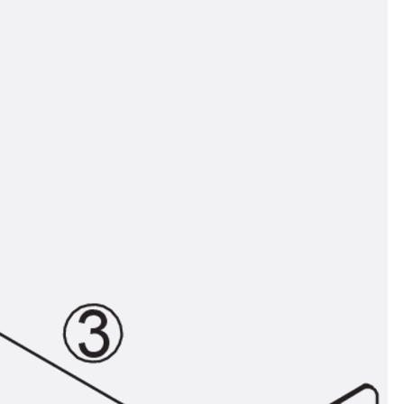
n
ysteme