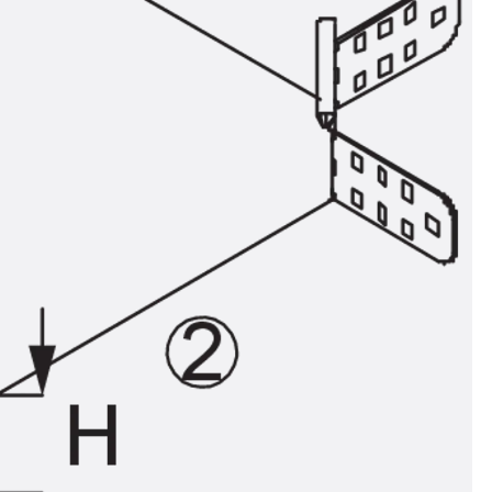
ör
ng