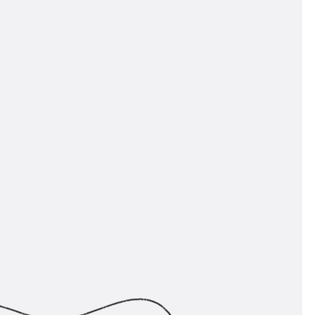
ngsschienen
e JTB
L