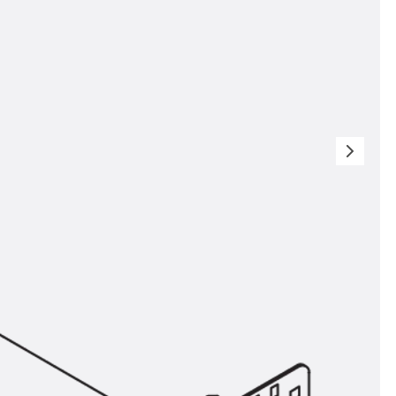
t
 & gelocht
schienen
GB