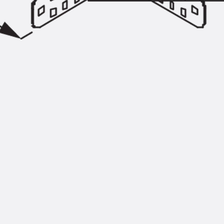
Injektionsschläuche Zubehör
Injektionsschläuche Sets
Befestigung
Zurück
Befestigung
Ankerschienen
Zurück
Ankerschienen
Ankerschiene JSA K
Ankerschiene JTA W
Ankerschiene JTA K
Ankerschiene JTA RT W
Ankerschiene JTA RF W
Ankerschiene JXA W, gezahnt
Ankerschiene JXA PC W, gezahnt
Ankerschiene JZA K, gezahnt
Montageschienen
Zurück
Montageschienen
Montageschiene JM W