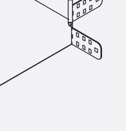
n
nen