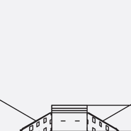
SECUFLEX®
Frischbetonverbundsysteme Zubeh
Rohrdurchführungen
Zurück
Rohrdurchführungen
PENTAFLEX® Transwand
PENTAFLEX® Futterrohr
PENTAFLEX® Bodendurchführu
PENTAFLEX® Bodenablauf
Rohrdurchführungen Zubehör
Quellbänder
Zurück
Quellbänder
SWELLFLEX®
Quellbänder Zubehör
Injektionsschläuche
Zurück
Injektionsschläuche
PLURAFLEX®