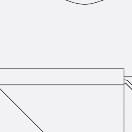
Querkraftbewehrung
Zurück
Querkraftbewehrung
Querkraftbewehrung JDA-S
Rückbiegeanschlüsse
Zurück
Rückbiegeanschlüsse
FERBOX®
Anschlussabdichtung
GFK-Bewehrung
Zurück
GFK-Bewehrung
FIBERNOX® V-ROD
Edelstahlbewehrung
Zurück
Edelstahlbewehrung
Nichtrostender Betonstahl
Mauerwerksbewehrung
Zurück
Mauerwerksbewehrun
GRIPRIP®
Bewehrungszubehör