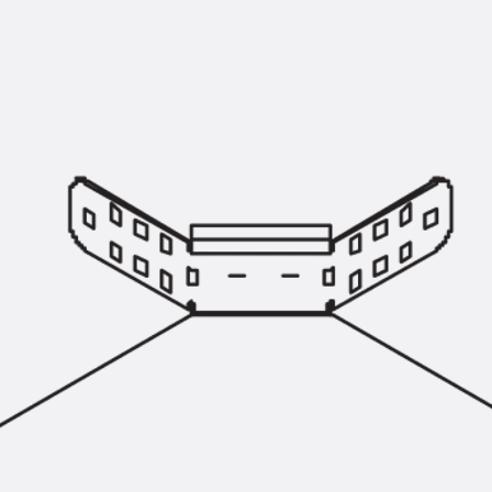
KUNEX® Mauerkragen
KUNEX® ABS Abschalelemente
Fugenbänder Zubehör
Fugenbleche
Zurück
Fugenbleche
PENTAFLEX KB®
PENTAFLEX KB® Agrar
PENTAFLEX® FBA
PENTAFLEX® ABS
PENTAFLEX® OBS
PENTAFLEX® FTS
PENTAFLEX® STK
PENTAFLEX® OPTI-Mauerstärke
PENTAFLEX® Modul
Fugenbleche Zubehör
Frischbetonverbundsysteme
Zurück
Frischbetonverbunds