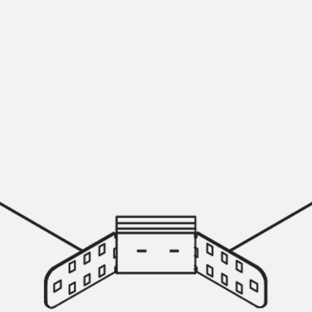
Hammerkopfschraube JH
Sollbruchschraube JH-SB
Doppelkerbzahnschraube JKB
Doppelkerbzahnschraube JKC
Zahnschraube JXB
Zahnschraube JXD
Zahnschraube JXE
Zahnschraube JXH
Zahnschraube JZS
Anschlagbefestigungen
Zurück
Anschlagbefestigunge
Liftschachtanker JLF
Liftschachtschlinge JLS
Maueranschlussschienen
Zurück
Maueranschlussschie
Maueranschlussschiene KT
Trapezblechbefestigungsschienen