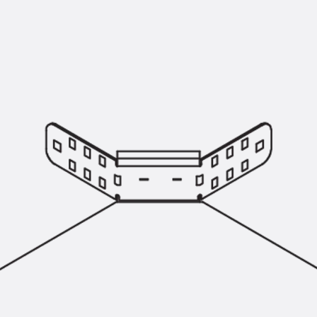
Montageschiene JM K
Montageschiene JML K, gelocht
Montageschiene JXM W, gezahn
Montageschiene JZM K, gezahnt
Montageschiene JZML K, gezahnt
Geländerbefestigungsschienen
Zurück
Geländerbefestigungs
Geländerbefestigungsschiene J
Spezialschrauben
Zurück
Spezialschrauben
Hakenkopfschraube JA
Hakenkopfschraube JB
Sollbruchschraube JB-SB
Hakenkopfschraube JC
Hammerkopfschraube JD
Hammerkopfschraube JG