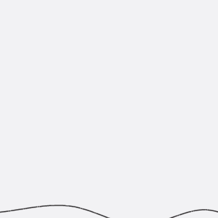
Zurück
Trapezblechbefestigu
Trapezblechbefestigungsschien
Gerüstschuhe
Zurück
Gerüstschuhe
Gerüstschuhe JG
Befestigungszubehör
Kantenschutzwinkel
Zurück
Kantenschutzwinkel
Kantenschutzwinkel JKW
Bewehrung
Zurück
Bewehrung
Durchstanzbewehrung
Zurück
Durchstanzbewehrung
Durchstanzbewehrung JDA
Durchstanzbewehrung JDA-FT-K
Durchstanzbewehrung Zubehör