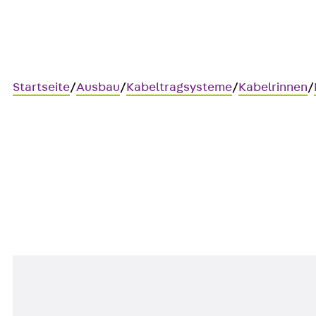
Startseite
/
Ausbau
/
Kabeltragsysteme
/
Kabelrinnen
/
RK 60
Kabelrinnen-Kreuzung, Höhe