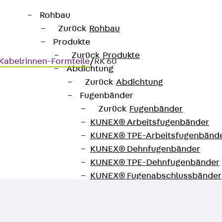
Rohbau
Zurück
Rohbau
Produkte
Zurück
Produkte
Kabelrinnen-Formteile
/
RK 60
Abdichtung
Zurück
Abdichtung
Fugenbänder
Zurück
Fugenbänder
KUNEX® Arbeitsfugenbänder
 = 60 mm
KUNEX® TPE-Arbeitsfugenbänd
KUNEX® Dehnfugenbänder
KUNEX® TPE-Dehnfugenbänder
KUNEX® Fugenabschlussbänder
KUNEX® Klemmfugenband
KUNEX® Schweißkonstruktionen
KUNEX® Sternrohr