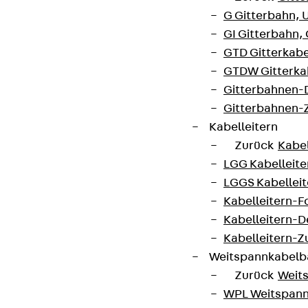
G Gitterbahn, 
GI Gitterbahn,
GTD Gitterkabe
GTDW Gitterkab
Gitterbahnen-
Gitterbahnen-
Kabelleitern
Zurück
Kabel
Partner von Anfang bis Zukunft.
LGG Kabelleiter
LGGS Kabelleite
Kabelleitern-F
Kabelleitern-D
Kabelleitern-
AGB
Weitspannkabel
Cookie-Einstellungen
Zurück
Weit
WPL Weitspann
Hinweisgebersystem