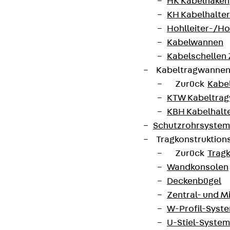
HK Kabelhaken
KH Kabelhalter
Hohlleiter-/H
Kabelwannen
Kabelschellen
Kabeltragwanne
Zurück
Kabe
KTW Kabeltra
KBH Kabelhalt
Schutzrohrsyste
Tragkonstruktio
Zurück
Trag
Wandkonsolen
Deckenbügel
Zentral- und 
W-Profil-Syst
U-Stiel-System