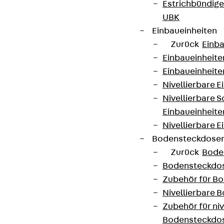
Estrichbündig
UBK
Einbaueinheiten
Zurück
Einba
Einbaueinheite
Einbaueinheite
Nivellierbare 
Nivellierbare 
Einbaueinheite
Nivellierbare E
Bodensteckdose
Zurück
Bode
Bodensteckdo
Zubehör für B
Nivellierbare
Zubehör für niv
Bodensteckdo