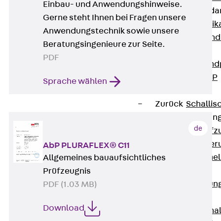
Einbau- und Anwendungshinweise.
Attika-Verblenda
Gerne steht Ihnen bei Fragen unsere
Zurück
Attik
Anwendungstechnik sowie unsere
Attikaverblend
Beratungsingenieure zur Seite.
Windposts
PDF
Zurück
Wind
Windpost JWP
Sprache wählen
Schallisolation
Zurück
Schallis
Aufzugsisolierun
de
Zurück
Aufzu
Aufzugsisolier
AbP PLURAFLEX® C11
Trittschalldämme
Allgemeines bauaufsichtliches
Schalung
Prüfzeugnis
Zurück
Schalun
PDF (1.03 MB)
Schalrohre
Download
Zurück
Scha