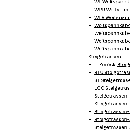
WL Weitspannka
Datenschutz
WPR Weitspann
Impressum
WLR Weitspann
Weitspannkabel
Weitspannkabe
Weitspannkabe
Weitspannkab
Steigetrassen
Zurück
Steig
STU Steigetrass
ST Steigetrasse
LGG Steigetrass
Steigetrassen
Steigetrassen
Steigetrassen
Steigetrassen
Steigetrassen-