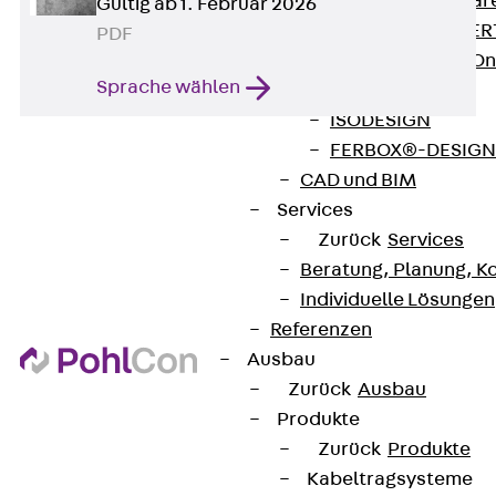
Zurück
Softwar
Gültig ab 1. Februar 2026
JORDAHL® EXPERT
PDF
JORDAHL® JVB Onl
Sprache wählen
ISOCHECK
ISODESIGN
FERBOX®-DESIGN 
CAD und BIM
Services
Zurück
Services
Beratung, Planung, K
Individuelle Lösungen
Kontakt
Referenzen
contact@pohlcon.com
Ausbau
Zurück
Ausbau
+49 30 68283-04
Produkte
Zurück
Produkte
Kabeltragsysteme