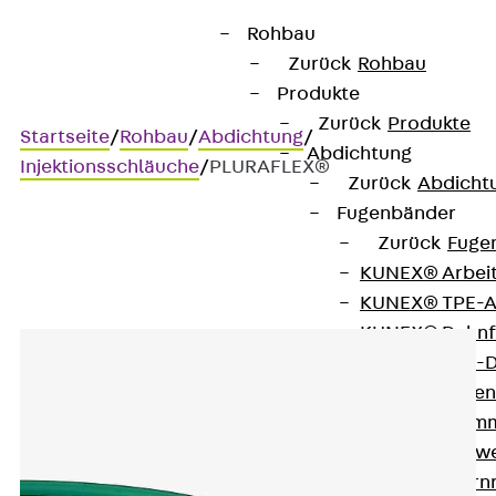
Rohbau
Zurück
Rohbau
Produkte
Zurück
Produkte
Startseite
/
Rohbau
/
Abdichtung
/
Abdichtung
Injektionsschläuche
/
PLURAFLEX®
Zurück
Abdicht
Fugenbänder
Zurück
Fuge
PLURAFLEX®
KUNEX® Arbei
KUNEX® TPE-A
KUNEX® Dehnf
KUNEX® TPE-D
KUNEX® Fugen
KUNEX® Klem
KUNEX® Schwe
KUNEX® Stern