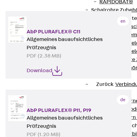
RAPIDOBAT®
Schalrohre Zubeh
Abschalelement
en
Zurück
Absc
AbP PLURAFLEX® C11
Polystyrolele
Allgemeines bauaufsichtliches
Streckmetalle
Prüfzeugnis
Streckmetalle
PDF (2.38 MB)
Abschalelemente
Schalungszubehö
Download
Verbindung
Zurück
Verbind
Dorne
de
Zurück
Dorn
Doppelschubd
AbP PLURAFLEX® P11, P19
Querkraftdorn
Allgemeines bauaufsichtliches
Verbindungslasc
Prüfzeugnis
Zurück
Verb
PDF (1.20 MB)