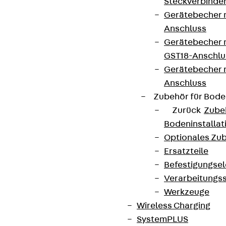
Steckverbinde
Gerätebecher 
Anschluss
Gerätebecher m
GST18-Anschlu
Gerätebecher
Anschluss
Zubehör für Bode
Zurück
Zube
Bodeninstalla
Optionales Zu
Ersatzteile
Befestigungse
Verarbeitungss
Werkzeuge
Wireless Charging
SystemPLUS