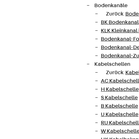
Bodenkanäle
Zurück
Bode
BK Bodenkanal
KLK Kleinkanal 
Bodenkanal-Fo
Bodenkanal-De
Bodenkanal-Z
Kabelschellen
Zurück
Kabe
AC Kabelschel
H Kabelschelle
S Kabelschelle
B Kabelschelle
U Kabelschelle
RU Kabelschel
W Kabelschell