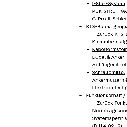
I-Stiel-System
PUK-STRUT-Mo
C-Profil-Schie
KTS-Befestigung
Zurück
KTS-
Klemmbefesti
Kabelformstei
Dübel & Anker
Abhängemittel
Schraubmittel
Ankermuttern 
Elektrobefesti
Funktionserhalt 
Zurück
Funkt
Normtragekonst
Systemspezifis
(DIN 4102-12)