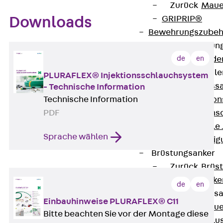
Zurück
Maue
GRIPRIP®
Downloads
Bewehrungszubeh
Fassadenbefestigun
de
en
Zurück
Fassade
Fassadenkonsol
PLURAFLEX® Injektionsschlauchsystem
Zurück
Fass
- Technische Information
Technische Information
Verblenderkon
PDF
Einmörtelkons
Winkelkonsole 
Sprache wählen
Fassadenbefestig
Brüstungsanker
Zurück
Brüs
Brüstungsanke
de
en
Maueranschluss
Einbauhinweise PLURAFLEX® C11
Zurück
Maue
Bitte beachten Sie vor der Montage diese
Maueranschlu