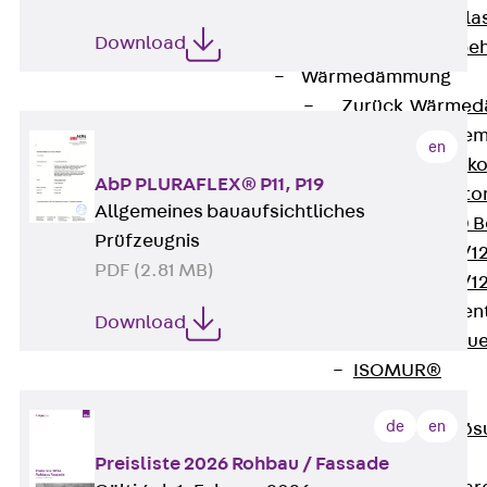
Verbindungsla
Download
Verbindungszube
Wärmedämmung
Zurück
Wärmed
Balkondämmele
en
Zurück
Balk
AbP PLURAFLEX® P11, P19
ISOPRO® Beto
Allgemeines bauaufsichtliches
ISOPRO® 120 B
Prüfzeugnis
ISOPRO® 80/12
PDF (2.81 MB)
ISOPRO® 80/12
Mauerfußelemen
Download
Zurück
Maue
ISOMUR®
Digitale Lösungen
de
en
Zurück
Digitale Lö
Software
Preisliste 2026 Rohbau / Fassade