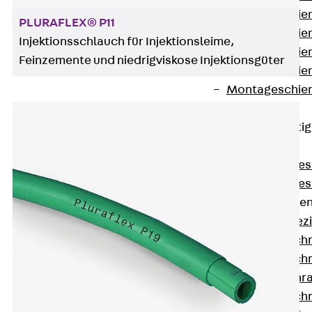
Montageschien
PLURAFLEX® P11
Montageschien
Injektionsschlauch für Injektionsleime,
Montageschien
Feinzemente und niedrigviskose Injektionsgüter
Montageschien
Montageschien
gelocht
Geländerbefesti
Zurück
Geländerbefes
Geländerbefes
Spezialschraube
Zurück
Spez
Hakenkopfschr
Hakenkopfschr
Sollbruchschr
Hakenkopfschr