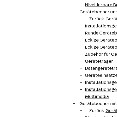
Nivellierbare
Gerätebecher und
Zurück
Gerä
Installationsg
Runde Geräteb
Eckige Geräte
Eckige Geräte
Zubehör für G
Geräteträger
Datengerätetr
Geräteeinsätz
Installationsg
Installationsg
Multimedia
Gerätebecher mi
Zurück
Gerä