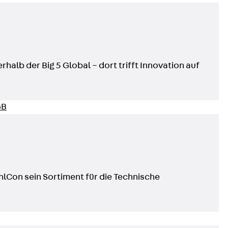
t
rhalb der Big 5 Global – dort trifft Innovation auf
 & gelocht
schienen
GB
hlCon sein Sortiment für die Technische