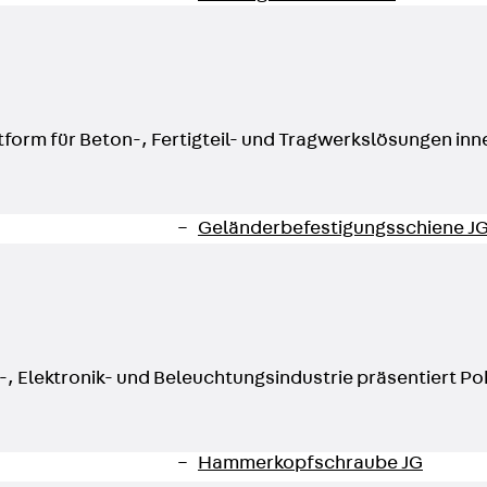
Montageschiene JM K
Montageschiene JML K, gelocht
Montageschiene JXM W, gezahn
Montageschiene JZM K, gezahnt
attform für Beton-, Fertigteil- und Tragwerkslösungen inne
Montageschiene JZML K, gezahnt
Geländerbefestigungsschienen
Zurück
Geländerbefestigungs
Geländerbefestigungsschiene J
Spezialschrauben
Zurück
Spezialschrauben
Hakenkopfschraube JA
Hakenkopfschraube JB
Sollbruchschraube JB-SB
, Elektronik- und Beleuchtungsindustrie präsentiert Po
Hakenkopfschraube JC
Hammerkopfschraube JD
Hammerkopfschraube JG