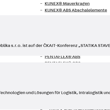
KUNEX® Mauerkragen
KUNEX® ABS Abschalelemente
Fugenbänder Zubehör
Fugenbleche
Zurück
Fugenbleche
PENTAFLEX KB®
PENTAFLEX KB® Agrar
lika s.r.o. ist auf der ČKAIT-Konferenz „STATIKA STAV
PENTAFLEX® FBA
PENTAFLEX® ABS
PENTAFLEX® OBS
PENTAFLEX® FTS
PENTAFLEX® STK
PENTAFLEX® OPTI-Mauerstärke
PENTAFLEX® Modul
Technologien und Lösungen für Logistik, Intralogistik 
Fugenbleche Zubehör
Frischbetonverbundsysteme
Zurück
Frischbetonverbunds