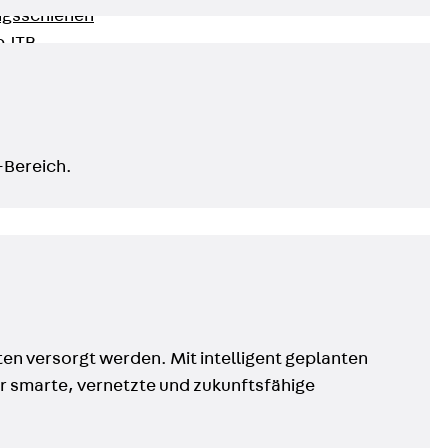
ngsschienen
e JTB
-Bereich.
ten versorgt werden. Mit intelligent geplanten
ür smarte, vernetzte und zukunftsfähige
L