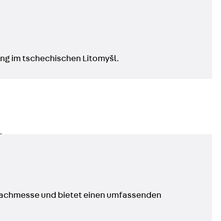
ung im tschechischen Litomyšl.
n
nen
e Fachmesse und bietet einen umfassenden