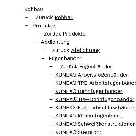
Rohbau
Zurück
Rohbau
Produkte
Zurück
Produkte
Abdichtung
Zurück
Abdichtung
Fugenbänder
nnen
Zurück
Fugenbänder
KUNEX® Arbeitsfugenbänder
nd Veranstaltungen in ganz Deutschland und im Ausland.
KUNEX® TPE-Arbeitsfugenbänd
n München. Gerne stellen wir Ihnen an unseren Messestä
KUNEX® Dehnfugenbänder
KUNEX® TPE-Dehnfugenbänder
 Ihrer Nähe. Auf Wunsch machen unsere Fachberater sch
KUNEX® Fugenabschlussbänder
KUNEX® Klemmfugenband
KUNEX® Schweißkonstruktionen
KUNEX® Sternrohr