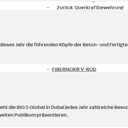
Querkraftbewehrung
Zurück
Querkraftbewehrung
Querkraftbewehrung JDA-S
Rückbiegeanschlüsse
Zurück
Rückbiegeanschlüsse
FERBOX®
 dieses Jahr die führenden Köpfe der Beton- und Fertigt
Anschlussabdichtung
GFK-Bewehrung
Zurück
GFK-Bewehrung
FIBERNOX® V-ROD
Edelstahlbewehrung
Zurück
Edelstahlbewehrung
Nichtrostender Betonstahl
Mauerwerksbewehrung
ht die BIG 5 Global in Dubai jedes Jahr zahlreiche Bes
Zurück
Mauerwerksbewehrun
weiten Publikum präsentieren.
GRIPRIP®
Bewehrungszubehör