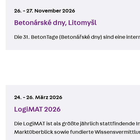
26.
-
27. November 2026
Betonárské dny, Litomyšl
Die 31. BetonTage (Betonářské dny) sind eine inte
Vergangene Events:
24.
-
26. März 2026
LogiMAT 2026
Die LogiMAT ist als größte jährlich stattfindend
Marktüberblick sowie fundierte Wissensvermittlu