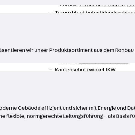
Zurück
Trapezblechbefestigu
Trapezblechbefestigungsschien
Gerüstschuhe
Zurück
Gerüstschuhe
Gerüstschuhe JG
Befestigungszubehör
sentieren wir unser Produktsortiment aus dem Rohbau
Kantenschutzwinkel
Zurück
Kantenschutzwinkel
Kantenschutzwinkel JKW
Bewehrung
Zurück
Bewehrung
Durchstanzbewehrung
Zurück
Durchstanzbewehrung
moderne Gebäude effizient und sicher mit Energie und Da
Durchstanzbewehrung JDA
e flexible, normgerechte Leitungsführung – als Basis f
Durchstanzbewehrung JDA-FT-K
Durchstanzbewehrung Zubehör