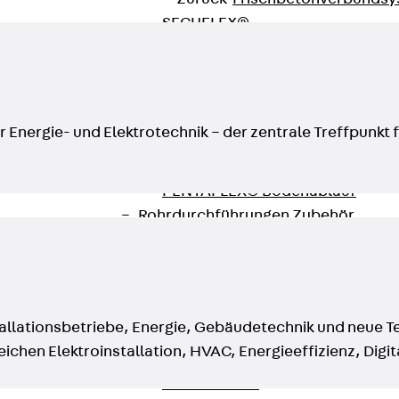
SECUFLEX®
Frischbetonverbundsysteme Zubeh
Rohrdurchführungen
Zurück
Rohrdurchführungen
PENTAFLEX® Transwand
Energie- und Elektrotechnik – der zentrale Treffpunkt f
PENTAFLEX® Futterrohr
PENTAFLEX® Bodendurchführu
PENTAFLEX® Bodenablauf
Rohrdurchführungen Zubehör
Quellbänder
Zurück
Quellbänder
SWELLFLEX®
Quellbänder Zubehör
allationsbetriebe, Energie, Gebäudetechnik und neue Tec
Injektionsschläuche
chen Elektroinstallation, HVAC, Energieeffizienz, Digit
Zurück
Injektionsschläuche
PLURAFLEX®