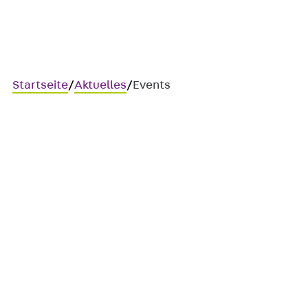
Startseite
/
Aktuelles
/
Events
Lernen Sie uns persönlich ke
Unser Team präsentiert sich regelmäßig auf Messen u
wie der Frankfurter Light + Building oder der BAU i
Besuchen Sie uns auf einer der kommenden Messen in
Wir freuen uns auf Sie.