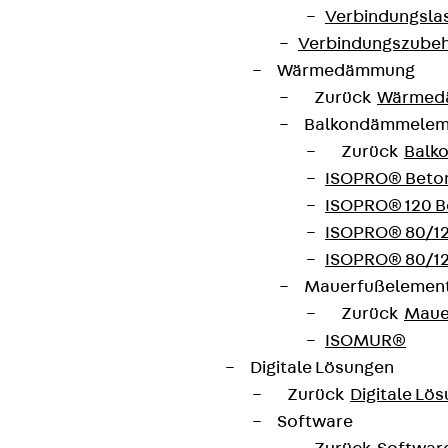
Verbindungsla
Verbindungszube
Wärmedämmung
Zurück
Wärmed
Balkondämmele
Zurück
Balk
ISOPRO® Beto
ISOPRO® 120 B
ISOPRO® 80/12
ISOPRO® 80/12
Mauerfußelemen
Zurück
Maue
ISOMUR®
Digitale Lösungen
Zurück
Digitale Lö
Software