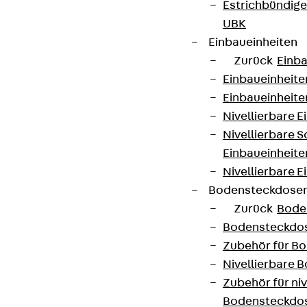
Estrichbündig
UBK
Einbaueinheiten
Zurück
Einba
Einbaueinheite
Einbaueinheite
Nivellierbare 
Nivellierbare 
Einbaueinheite
Nivellierbare E
Bodensteckdose
Zurück
Bode
Bodensteckdo
Zubehör für B
Nivellierbare
Zubehör für niv
Bodensteckdo