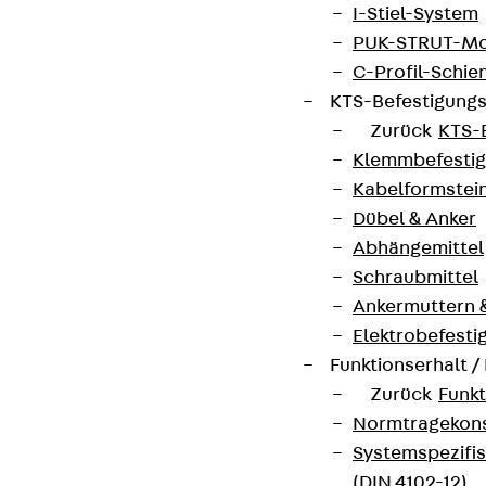
I-Stiel-System
PUK-STRUT-Mo
C-Profil-Schie
KTS-Befestigung
Zurück
KTS-
Klemmbefesti
Kabelformstei
Dübel & Anker
Abhängemittel
Schraubmittel
Ankermuttern 
Elektrobefesti
Funktionserhalt 
Zurück
Funkt
Normtragekonst
Systemspezifis
(DIN 4102-12)