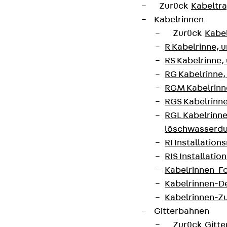
Zurück
Kabeltr
Kabelrinnen
Zurück
Kabe
R Kabelrinne, 
RS Kabelrinne,
RG Kabelrinne,
RGM Kabelrinne
RGS Kabelrinne
RGL Kabelrinne
löschwasserdu
RI Installation
RIS Installatio
Kabelrinnen-Fo
Kabelrinnen-D
Kabelrinnen-Z
Gitterbahnen
Zurück
Gitt