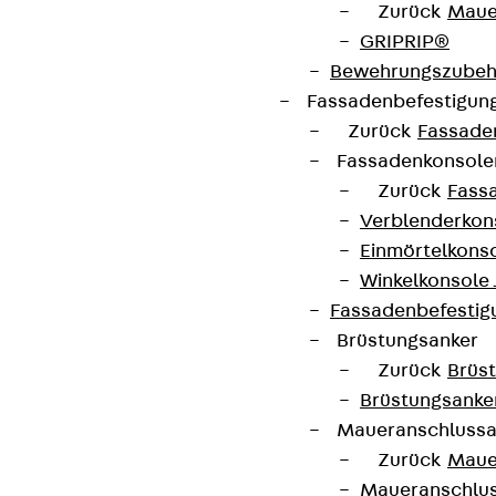
Zurück
Maue
GRIPRIP®
Bewehrungszubeh
Fassadenbefestigun
Zurück
Fassade
Fassadenkonsol
Zurück
Fass
Verblenderkon
Einmörtelkons
Winkelkonsole 
Fassadenbefestig
Brüstungsanker
Zurück
Brüs
Brüstungsanke
Maueranschluss
Zurück
Maue
Maueranschlu