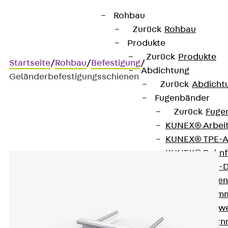
Rohbau
Zurück
Rohbau
Produkte
Zurück
Produkte
Startseite
/
Rohbau
/
Befestigung
/
Abdichtung
Geländerbefestigungsschienen
Zurück
Abdicht
Fugenbänder
Zurück
Fuge
Geländerbefestigungsschie
KUNEX® Arbei
KUNEX® TPE-A
KUNEX® Dehnf
KUNEX® TPE-D
KUNEX® Fugen
KUNEX® Klem
KUNEX® Schwe
KUNEX® Stern