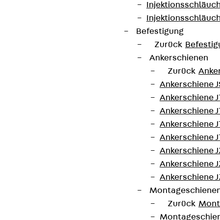
Injektionsschläuc
Injektionsschläuc
Befestigung
Zurück
Befestig
Newsletter
Ankerschienen
Zurück
Anke
Wir informieren regelmäßig zu
Ankerschiene J
Produktneuheiten, Referenzen und aktuellen
Ankerschiene 
Themen.
Ankerschiene J
Ankerschiene J
Jetzt anmelden
Ankerschiene J
Ankerschiene J
Ankerschiene J
Ankerschiene J
Montageschiene
Connect
Zurück
Mont
Montageschie