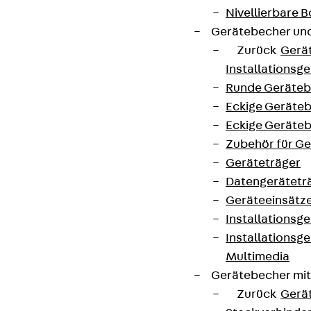
Nivellierbare
Gerätebecher und
Zurück
Gerä
Installationsg
Runde Geräteb
Eckige Geräte
Eckige Geräte
Zubehör für G
Geräteträger
Datengerätetr
Geräteeinsätz
Installationsg
Installationsg
Multimedia
Gerätebecher mi
Zurück
Gerä