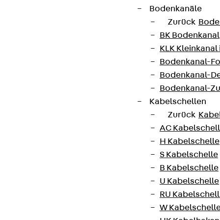
Bodenkanäle
Zurück
Bode
BK Bodenkanal
KLK Kleinkanal 
Bodenkanal-Fo
Bodenkanal-De
Bodenkanal-Z
Kabelschellen
Zurück
Kabe
AC Kabelschel
H Kabelschelle
S Kabelschelle
B Kabelschelle
U Kabelschelle
RU Kabelschel
W Kabelschell