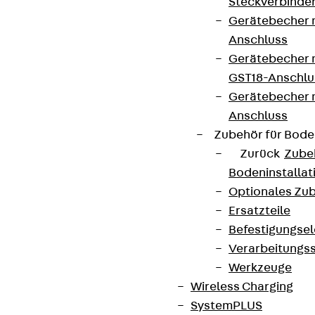
Steckverbinde
Gerätebecher 
Anschluss
Gerätebecher m
GST18-Anschlu
Gerätebecher
Anschluss
Zubehör für Bode
Zurück
Zube
Bodeninstalla
Optionales Zu
Ersatzteile
Befestigungse
Verarbeitungss
Werkzeuge
Wireless Charging
SystemPLUS