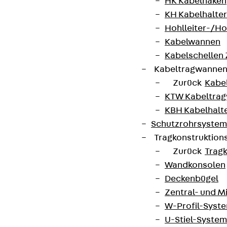
HK Kabelhaken
KH Kabelhalter
Hohlleiter-/H
Kabelwannen
Kabelschellen
Kabeltragwanne
Zurück
Kabe
KTW Kabeltra
KBH Kabelhalt
Schutzrohrsyste
Tragkonstruktio
Zurück
Trag
Wandkonsolen
Deckenbügel
Zentral- und 
W-Profil-Syst
U-Stiel-System