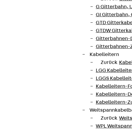
G Gitterbahn, 
GI Gitterbahn,
GTD Gitterkabe
GTDW Gitterkab
Gitterbahnen-
Gitterbahnen-
Kabelleitern
Zurück
Kabel
LGG Kabelleiter
LGGS Kabelleite
Kabelleitern-F
Kabelleitern-D
Kabelleitern-
Weitspannkabel
Zurück
Weit
WPL Weitspann