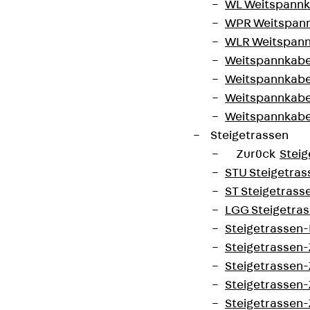
WL Weitspannka
WPR Weitspann
WLR Weitspann
Weitspannkabel
Weitspannkabe
Weitspannkabe
Weitspannkab
Steigetrassen
Zurück
Steig
STU Steigetrass
ST Steigetrasse
LGG Steigetrass
Steigetrassen
Steigetrassen
Steigetrassen
Steigetrassen
Steigetrassen-