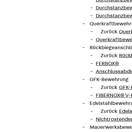
Durchstanzbe
Durchstanzbew
Durchstanzbe
Querkraftbeweh
Zurück
Quer
Querkraftbewe
Rückbiegeanschl
Zurück
Rück
FERBOX®
Anschlussabdi
GFK-Bewehrung
Zurück
GFK-
FIBERNOX® V
Edelstahlbewehr
Zurück
Edel
Nichtrostender
Mauerwerksbew