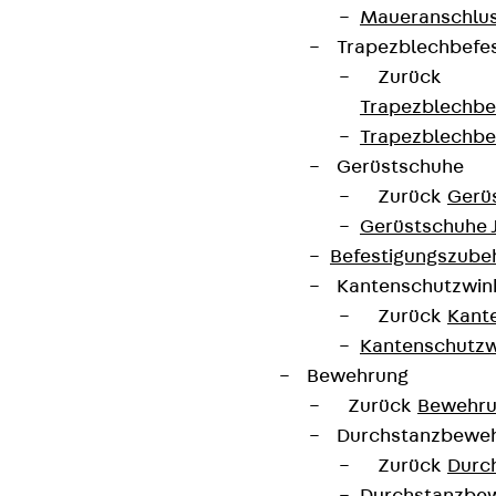
Maueranschlus
Trapezblechbefe
Zurück
Trapezblechbe
Trapezblechbe
Gerüstschuhe
Zurück
Gerü
Gerüstschuhe 
Befestigungszube
Kantenschutzwin
Zurück
Kant
Kantenschutzw
Bewehrung
Zurück
Bewehr
Durchstanzbewe
Zurück
Durc