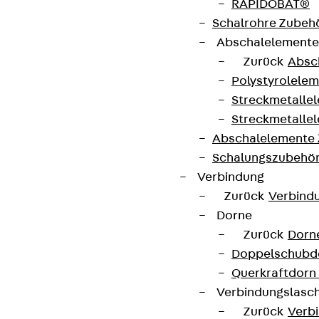
RAPIDOBAT®
Schalrohre Zubeh
Abschalelement
Zurück
Absc
Polystyrolele
Streckmetalle
Streckmetalle
Abschalelemente
Schalungszubehö
Verbindung
Zurück
Verbind
Dorne
Zurück
Dorn
Doppelschubd
Querkraftdorn
Verbindungslasc
Zurück
Verb