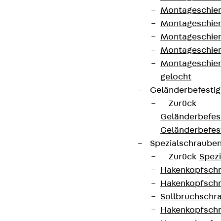
Montageschien
Montageschien
Montageschien
Montageschien
Montageschien
gelocht
Geländerbefesti
Zurück
Geländerbefes
Partner von Anfang bis Zukunft.
Geländerbefes
Spezialschraube
Zurück
Spez
Hakenkopfschr
Hakenkopfschr
AGB
Sollbruchschr
Cookie-Einstellungen
Hakenkopfschr