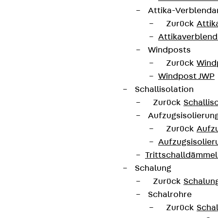
Attika-Verblenda
Zurück
Attik
Attikaverblend
Windposts
Zurück
Wind
Windpost JWP
Schallisolation
Zurück
Schallis
Aufzugsisolierun
Zurück
Aufzu
Aufzugsisolier
Trittschalldämme
Schalung
Zurück
Schalun
Schalrohre
Zurück
Scha