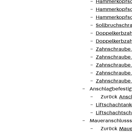
Hammerkopfsc
Hinweisgebersystem
Hammerkopfsc
Datenschutz
Hammerkopfsc
Impressum
Sollbruchschr
Doppelkerbzah
Doppelkerbzah
Zahnschraube 
Zahnschraube 
Zahnschraube 
Zahnschraube
Zahnschraube 
Anschlagbefesti
Zurück
Ansc
Liftschachtank
Liftschachtsch
Maueranschlusss
Zurück
Maue