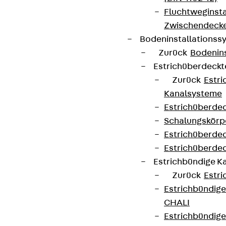
Fluchtweginsta
Zwischendecke
Bodeninstallations
Zurück
Bodenin
Estrichüberdeck
Zurück
Estr
Kanalsysteme
Estrichüberde
Schalungskörp
Estrichüberde
Estrichüberde
Estrichbündige 
Zurück
Estr
Estrichbündig
CHALI
Estrichbündig