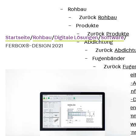
Rohbau
Zurück
Rohbau
Produkte
Zurück
Produkte
Startseite
/
Rohbau
/
Digitale Lösungen
/
Software
/
Abdichtung
FERBOX®-DESIGN 2021
Zurück
Abdicht
Fugenbänder
Zurück
Fuge
KUNEX® Arbei
KUNEX® TPE-A
KUNEX® Dehnf
KUNEX® TPE-D
KUNEX® Fugen
KUNEX® Klem
KUNEX® Schwe
KUNEX® Stern