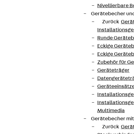
Nivellierbare
Gerätebecher und
Zurück
Gerä
Installationsg
Runde Geräteb
Eckige Geräte
Eckige Geräte
Zubehör für G
Geräteträger
Datengerätetr
Geräteeinsätz
Installationsg
Installationsg
Multimedia
Gerätebecher mi
Zurück
Gerä