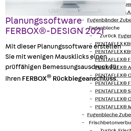
KUNEX® Mauer
KUNEX® ABS A
Planungssoftware
Fugenbänder Zub
Fugenbleche
FERBOX®-DESIGN 2021
Zurück
Fuge
PENTAFLEX K
Mit dieser Planungssoftware erstellen
PENTAFLEX KB
Sie mit wenigen Mausklicks einen
PENTAFLEX® 
prüffähigen Bemessungsausdruck für
PENTAFLEX® 
PENTAFLEX® 
®
Ihren
FERBOX
Rückbiegeanschluss
.
PENTAFLEX® F
PENTAFLEX® S
PENTAFLEX® O
PENTAFLEX® 
Sie können alle gängigen Bemessungsfälle für den
Fugenbleche Zube
Anschluss von Wand-Wand, Wand-Decke und
Frischbetonverb
Decke-Decke berechnen. Auch der
Zurück
Fris