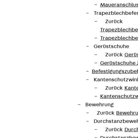
Maueranschlus
Trapezblechbefe
Zurück
Partner von Anfang bis Zukunft.
Trapezblechbe
Trapezblechbe
Gerüstschuhe
Zurück
Gerü
Gerüstschuhe 
AGB
Befestigungszube
Cookie-Einstellungen
Kantenschutzwin
Hinweisgebersystem
Zurück
Kant
Kantenschutzw
Datenschutz
Bewehrung
Impressum
Zurück
Bewehr
Durchstanzbewe
Zurück
Durc