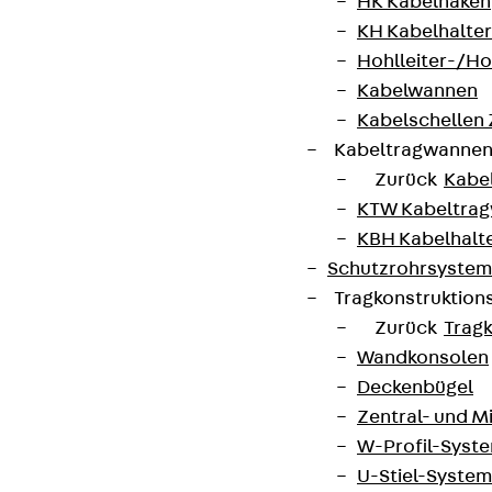
HK Kabelhaken
KH Kabelhalter
Hohlleiter-/H
Kabelwannen
Kabelschellen
Kabeltragwanne
Zurück
Kabe
KTW Kabeltra
KBH Kabelhalt
Schutzrohrsyste
Tragkonstruktio
Zurück
Trag
Wandkonsolen
Deckenbügel
Zentral- und 
W-Profil-Syst
U-Stiel-System