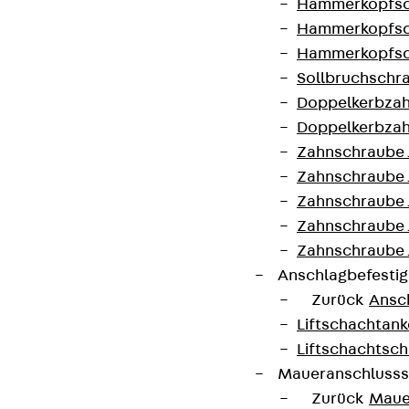
Hammerkopfsc
Produktneuheiten, Referenzen und aktuellen
Hammerkopfsc
Themen.
Hammerkopfsc
Sollbruchschr
Jetzt anmelden
Doppelkerbzah
Doppelkerbzah
Zahnschraube 
Zahnschraube 
Zahnschraube 
Connect
Zahnschraube
Zahnschraube 
Anschlagbefesti
Zurück
Ansc
Liftschachtank
Liftschachtsch
Maueranschlusss
Zurück
Maue