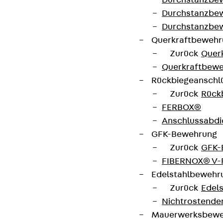
Durchstanzbe
Durchstanzbew
Durchstanzbe
Querkraftbeweh
Zurück
Quer
Querkraftbewe
Rückbiegeanschl
Zurück
Rück
FERBOX®
Anschlussabdi
GFK-Bewehrung
Zurück
GFK-
FIBERNOX® V
Edelstahlbewehr
Zurück
Edel
Nichtrostender
Mauerwerksbew