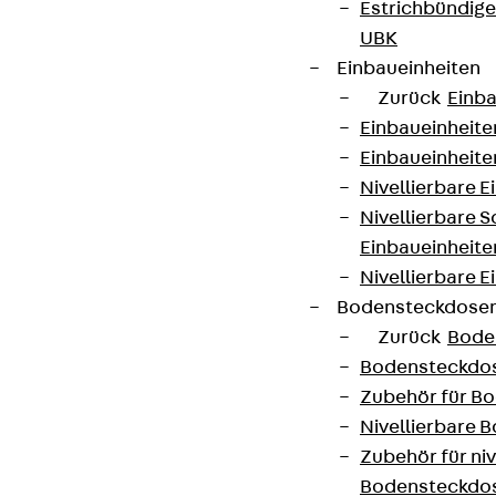
Estrichbündig
UBK
Einbaueinheiten
Zurück
Einba
Einbaueinheite
Einbaueinheite
Nivellierbare 
Nivellierbare 
Einbaueinheite
Nivellierbare E
Bodensteckdose
Zurück
Bode
Bodensteckdo
Zubehör für B
Nivellierbare
Zubehör für niv
Bodensteckdo