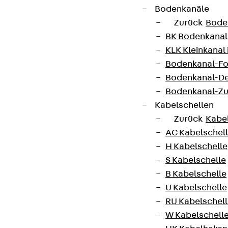
Bodenkanäle
Zurück
Bode
BK Bodenkanal
KLK Kleinkanal 
Bodenkanal-Fo
Bodenkanal-De
Bodenkanal-Z
Kabelschellen
Zurück
Kabe
AC Kabelschel
H Kabelschelle
S Kabelschelle
B Kabelschelle
U Kabelschelle
RU Kabelschel
W Kabelschell