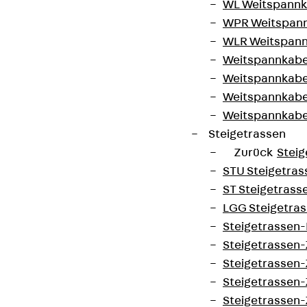
WL Weitspannka
WPR Weitspann
WLR Weitspann
Weitspannkabel
Weitspannkabe
Weitspannkabe
Weitspannkab
Steigetrassen
Zurück
Steig
STU Steigetrass
ST Steigetrasse
LGG Steigetrass
Steigetrassen
Steigetrassen
Steigetrassen
Steigetrassen
Steigetrassen-