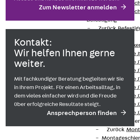
Injektionsschläuc
Zum Newsletter anmelden
Injektionsschläuc
Befestigung
Zurück
Befestig
Ankerschienen
Kontakt:
Zurück
Anke
Wir helfen Ihnen gerne
Ankerschiene J
weiter.
Ankerschiene 
Ankerschiene J
Ankerschiene J
Mit fachkundiger Beratung begleiten wir Sie
Ankerschiene J
in Ihrem Projekt. Für einen Arbeitsalltag, in
Ankerschiene J
dem vieles einfacher wird und die Freude
Ankerschiene J
über erfolgreiche Resultate steigt.
Ankerschiene J
Ansprechperson finden
Montageschiene
Zurück
Mont
Montageschie