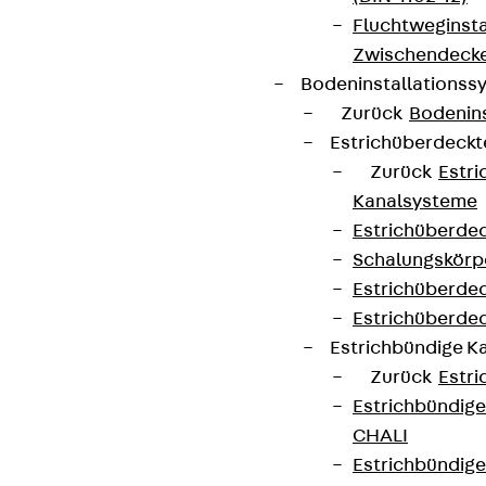
Fluchtweginsta
Zwischendecke
Bodeninstallations
Zurück
Bodenin
Estrichüberdeck
Zurück
Estr
Kanalsysteme
Estrichüberde
Schalungskörp
Estrichüberde
Estrichüberde
Estrichbündige 
Zurück
Estr
Estrichbündig
CHALI
Estrichbündig