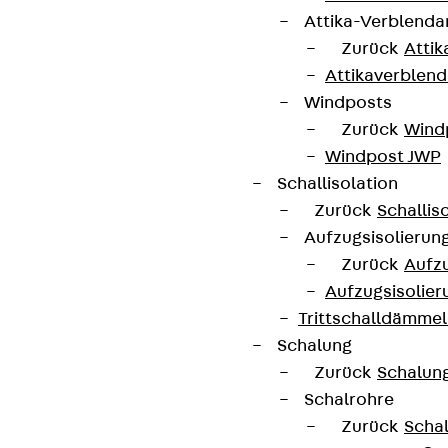
Attika-Verblenda
Zurück
Attik
Attikaverblend
Windposts
Zurück
Wind
Windpost JWP
Schallisolation
Zurück
Schallis
Aufzugsisolierun
Zurück
Aufzu
Aufzugsisolier
Trittschalldämme
Schalung
Zurück
Schalun
Schalrohre
Zurück
Scha