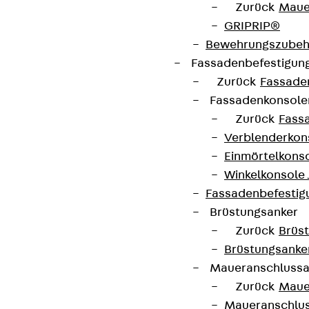
Zurück
Maue
GRIPRIP®
Bewehrungszubeh
Fassadenbefestigun
Zurück
Fassade
Fassadenkonsol
Zurück
Fass
Verblenderkon
Einmörtelkons
Winkelkonsole 
Fassadenbefestig
Brüstungsanker
Zurück
Brüs
Brüstungsanke
Maueranschluss
Zurück
Maue
Maueranschlu