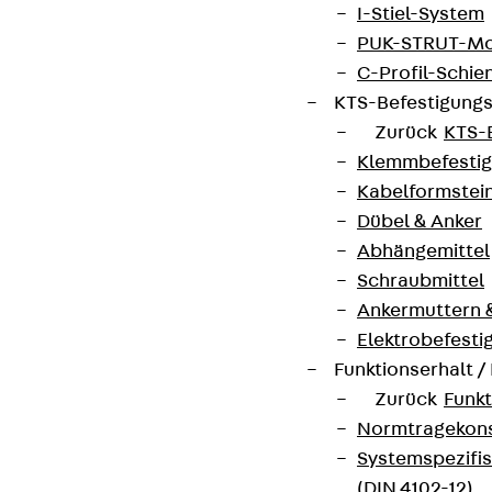
I-Stiel-System
PUK-STRUT-Mo
C-Profil-Schie
KTS-Befestigung
Zurück
KTS-
Klemmbefesti
Kabelformstei
Dübel & Anker
Abhängemittel
Schraubmittel
Ankermuttern 
Elektrobefesti
Funktionserhalt 
Zurück
Funkt
Normtragekonst
Systemspezifis
(DIN 4102-12)