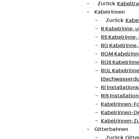
Zurück
Kabeltr
Kabelrinnen
Zurück
Kabe
R Kabelrinne, 
RS Kabelrinne,
RG Kabelrinne,
RGM Kabelrinne
RGS Kabelrinne
RGL Kabelrinne
löschwasserdu
RI Installation
RIS Installatio
Kabelrinnen-Fo
Kabelrinnen-D
Kabelrinnen-Z
Gitterbahnen
Zurück
Gitt