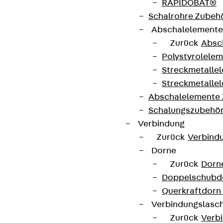
RAPIDOBAT®
Schalrohre Zubeh
Abschalelement
Zurück
Absc
Polystyrolele
Streckmetalle
Streckmetalle
Abschalelemente
Schalungszubehö
Verbindung
Zurück
Verbind
Dorne
Zurück
Dorn
Doppelschubd
Querkraftdorn
Verbindungslasc
Zurück
Verb