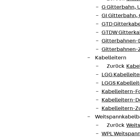
G Gitterbahn, 
GI Gitterbahn,
GTD Gitterkabe
GTDW Gitterkab
Gitterbahnen-
Gitterbahnen-
Kabelleitern
Zurück
Kabel
LGG Kabelleiter
LGGS Kabelleite
Kabelleitern-F
Kabelleitern-D
Kabelleitern-
Weitspannkabel
Zurück
Weit
WPL Weitspann