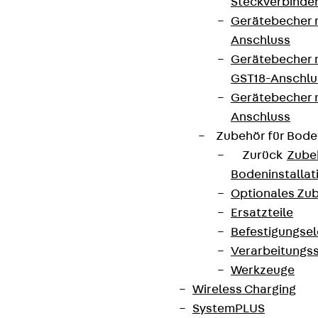
Steckverbinde
Gerätebecher 
Anschluss
Gerätebecher m
GST18-Anschlu
Gerätebecher
Anschluss
Zubehör für Bode
Zurück
Zube
Bodeninstalla
Optionales Zu
Ersatzteile
Befestigungse
Verarbeitungss
Werkzeuge
Wireless Charging
SystemPLUS