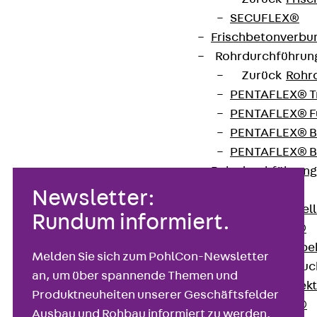
Tragfähigkeitsnachweis für Konsolen ist in wenigen
SECUFLEX®
Schritten erstellt.
Frischbetonverbu
Rohrdurchführu
Zurück
Rohr
Download
PENTAFLEX® T
PENTAFLEX® Fu
PENTAFLEX® B
PENTAFLEX® B
Rohrdurchführung
Quellbänder
Newsletter:
Zurück
Quel
Rundum informiert.
SWELLFLEX®
Quellbänder Zube
Melden Sie sich zum PohlCon-Newsletter
Injektionsschläu
an, um über spannende Themen und
Zurück
Injek
Produktneuheiten unserer Geschäftsfelder
PLURAFLEX®
Ausbau und Rohbau informiert zu werden.