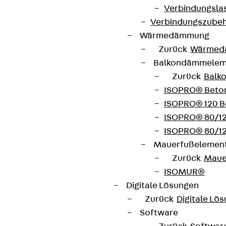
Verbindungsla
Verbindungszube
Wärmedämmung
Zurück
Wärmed
Balkondämmele
Zurück
Balk
ISOPRO® Beto
ISOPRO® 120 B
ISOPRO® 80/12
ISOPRO® 80/12
Mauerfußelemen
Zurück
Maue
ISOMUR®
Digitale Lösungen
Zurück
Digitale Lö
Software