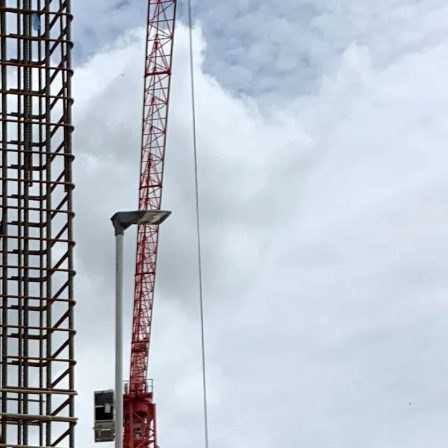
n
ysteme