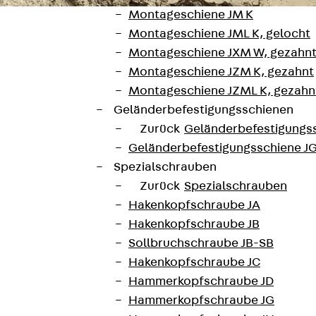
Montageschiene JM K
Montageschiene JML K, gelocht
Montageschiene JXM W, gezahn
Montageschiene JZM K, gezahnt
Montageschiene JZML K, gezahnt
Geländerbefestigungsschienen
Zurück
Geländerbefestigungs
Geländerbefestigungsschiene J
Spezialschrauben
Zurück
Spezialschrauben
Hakenkopfschraube JA
Hakenkopfschraube JB
ti AG Bauunternehmung, Zürich; Walo Bertschinger AG,
Sollbruchschraube JB-SB
ich führt eine der verkehrsreichsten Stra
Hakenkopfschraube JC
r Einhausung ist es, Beeinträchtigungen de
Hammerkopfschraube JD
Hammerkopfschraube JG