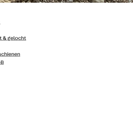
t
 & gelocht
schienen
GB
 Schlieren; Anliker AG, Emmenbrücke
ßen der Schweiz. Über 120.000 Fahrzeuge
r Wohn- und Lebensqualität, vor allem