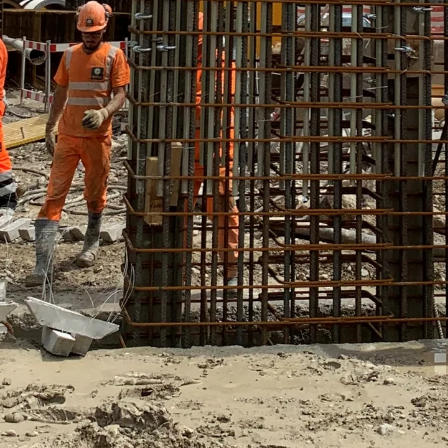
Injektionsschläuche Zubehör
Injektionsschläuche Sets
Befestigung
Zurück
Befestigung
Ankerschienen
Zurück
Ankerschienen
Ankerschiene JSA K
Ankerschiene JTA W
Ankerschiene JTA K
Ankerschiene JTA RT W
Ankerschiene JTA RF W
Ankerschiene JXA W, gezahnt
Ankerschiene JXA PC W, gezahnt
Ankerschiene JZA K, gezahnt
Montageschienen
Zurück
Montageschienen
Montageschiene JM W