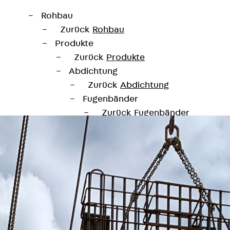
Rohbau
Zurück
Rohbau
Produkte
Zurück
Produkte
Abdichtung
Zurück
Abdichtung
Fugenbänder
Zurück
Fugenbänder
KUNEX® Arbeitsfugenbänder
KUNEX® TPE-Arbeitsfugenbänd
KUNEX® Dehnfugenbänder
KUNEX® TPE-Dehnfugenbänder
KUNEX® Fugenabschlussbänder
KUNEX® Klemmfugenband
KUNEX® Schweißkonstruktionen
KUNEX® Sternrohr