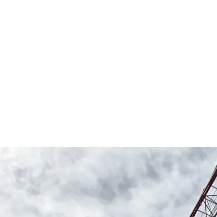
Die Einhausung erstreckt sich auf einer Länge von 9
insgesamt 1,7 Kilometer. Der Schöneichtunnel wurde
dem Ueberlandpark ein frei zugänglicher Grün- und F
In der Tunnelwand der Einhausung wurde auch unser
®
FIBERNOX
V-ROD ist leicht zerspanbar und daher f
ohne dass die Schneidwerkzeuge des TBM-Bohrkopfe
®
H-BAU Technik lieferte FIBERNOX
V-ROD GFK-Bewehru