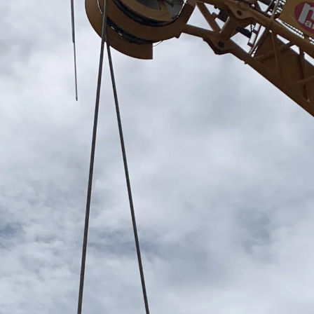
Zurück
Trapezblechbefestigu
Trapezblechbefestigungsschien
Gerüstschuhe
Zurück
Gerüstschuhe
Gerüstschuhe JG
Befestigungszubehör
Kantenschutzwinkel
Zurück
Kantenschutzwinkel
Kantenschutzwinkel JKW
Bewehrung
Zurück
Bewehrung
Durchstanzbewehrung
Zurück
Durchstanzbewehrung
Durchstanzbewehrung JDA
Durchstanzbewehrung JDA-FT-K
Durchstanzbewehrung Zubehör