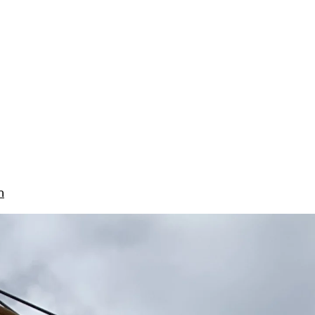
chöneichtunnels. Dieser verlängert sich damit auf
ufgerüstet. Auf dem Dach der Einhausung wird mit
 Die hochfeste und dauerhafte GFK-Bewehrung
n unterirdische Schlitzwände leicht durchbohren,
be) sowie 16 mm (gebogene Stäbe).
n
nen