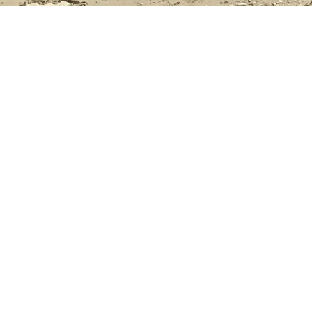
Ort
Schwamendingen, Schweiz
Bauzeit
2019
–
2024
Bauherr
Bundesamt für Straßen, Kanton Stadt Zürich
Bauunternehmen
ARGE EHS Partner: Implenia Schweiz AG, Zürich; Mar
Durch den Ortsteil Schwamendingen in Zür
belasten täglich das Wohngebiet. Ziel de
durch Lärm und Abgase, zu minimieren.