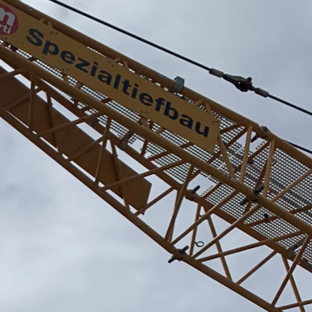
ngsschienen
e JTB
L