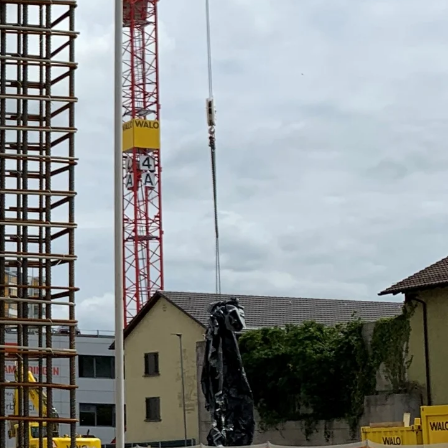
ör
ng