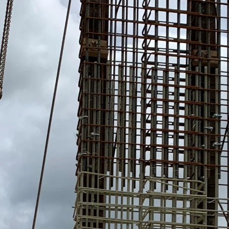
KUNEX® Mauerkragen
KUNEX® ABS Abschalelemente
Fugenbänder Zubehör
Fugenbleche
Zurück
Fugenbleche
PENTAFLEX KB®
PENTAFLEX KB® Agrar
PENTAFLEX® FBA
PENTAFLEX® ABS
PENTAFLEX® OBS
PENTAFLEX® FTS
PENTAFLEX® STK
PENTAFLEX® OPTI-Mauerstärke
PENTAFLEX® Modul
Fugenbleche Zubehör
Frischbetonverbundsysteme
Zurück
Frischbetonverbunds