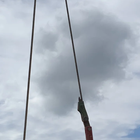
Querkraftbewehrung
Zurück
Querkraftbewehrung
Querkraftbewehrung JDA-S
Rückbiegeanschlüsse
Zurück
Rückbiegeanschlüsse
FERBOX®
Anschlussabdichtung
GFK-Bewehrung
Zurück
GFK-Bewehrung
FIBERNOX® V-ROD
Edelstahlbewehrung
Zurück
Edelstahlbewehrung
Nichtrostender Betonstahl
Mauerwerksbewehrung
Zurück
Mauerwerksbewehrun
GRIPRIP®
Bewehrungszubehör