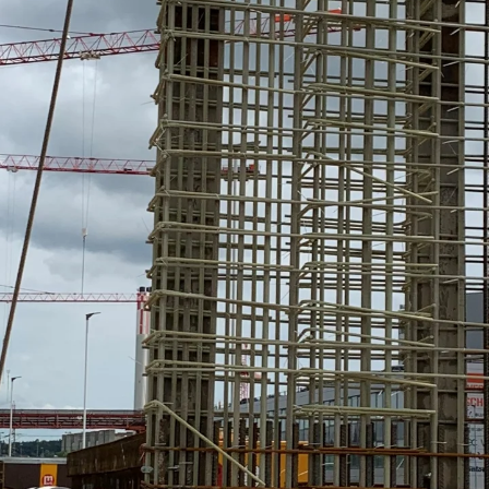
SECUFLEX®
Frischbetonverbundsysteme Zubeh
Rohrdurchführungen
Zurück
Rohrdurchführungen
PENTAFLEX® Transwand
PENTAFLEX® Futterrohr
PENTAFLEX® Bodendurchführu
PENTAFLEX® Bodenablauf
Rohrdurchführungen Zubehör
Quellbänder
Zurück
Quellbänder
SWELLFLEX®
Quellbänder Zubehör
Injektionsschläuche
Zurück
Injektionsschläuche
PLURAFLEX®