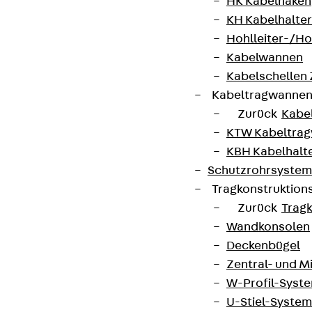
HK Kabelhaken
KH Kabelhalter
Hohlleiter-/H
Kabelwannen
Kabelschellen
Kabeltragwanne
Zurück
Kabe
KTW Kabeltra
KBH Kabelhalt
Schutzrohrsyste
Tragkonstruktio
Zurück
Trag
Wandkonsolen
Deckenbügel
Zentral- und 
W-Profil-Syst
U-Stiel-System