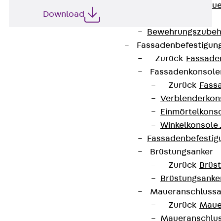
Zurück
Maue
Download
GRIPRIP®
Bewehrungszubeh
Fassadenbefestigun
Zurück
Fassade
Fassadenkonsol
Zurück
Fass
Verblenderkon
Kontakt
Einmörtelkons
Winkelkonsole 
contact@pohlcon.com
Fassadenbefestig
Brüstungsanker
+49 30 68283-04
Zurück
Brüs
Brüstungsanke
Maueranschluss
Zurück
Maue
Maueranschlu