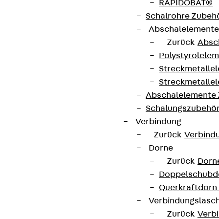
RAPIDOBAT®
Schalrohre Zubeh
Abschalelement
Zurück
Absc
Polystyrolele
Streckmetalle
Streckmetalle
Partner von Anfang bis Zukunft.
Abschalelemente
Schalungszubehö
Verbindung
Zurück
Verbind
Dorne
AGB
Zurück
Dorn
Cookie-Einstellungen
Doppelschubd
Hinweisgebersystem
Querkraftdorn
Verbindungslasc
Datenschutz
Zurück
Verb