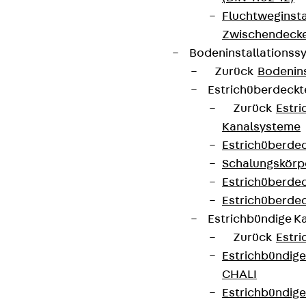
Fluchtweginsta
Zwischendecke
Bodeninstallations
Zurück
Bodenin
Estrichüberdeck
Zurück
Estr
Kanalsysteme
Estrichüberde
Schalungskörp
Estrichüberde
Estrichüberde
Estrichbündige 
Zurück
Estr
Estrichbündig
CHALI
Estrichbündig