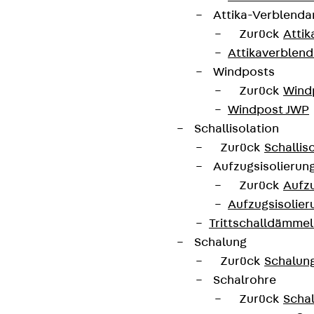
Attika-Verblenda
Newsletter
Zurück
Attik
Attikaverblend
Wir informieren regelmäßig zu
Windposts
Produktneuheiten, Referenzen und aktuellen
Zurück
Wind
Themen.
Windpost JWP
Schallisolation
Jetzt anmelden
Zurück
Schallis
Aufzugsisolierun
Zurück
Aufzu
Aufzugsisolier
Trittschalldämme
Connect
Schalung
Zurück
Schalun
Schalrohre
Zurück
Scha