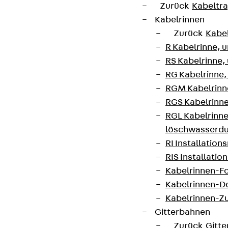
Zurück
Kabeltr
Kabelrinnen
Zurück
Kabe
R Kabelrinne, 
RS Kabelrinne,
RG Kabelrinne,
RGM Kabelrinne
RGS Kabelrinne
RGL Kabelrinne
löschwasserdu
RI Installation
RIS Installatio
Kabelrinnen-Fo
Kabelrinnen-D
Kabelrinnen-Z
Gitterbahnen
Zurück
Gitt