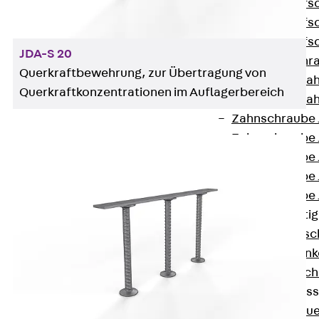
Hammerkopfsc
Hammerkopfsc
Hammerkopfsc
JDA-S 20
Sollbruchschr
Querkraftbewehrung, zur Übertragung von
Doppelkerbzah
Querkraftkonzentrationen im Auflagerbereich
Doppelkerbzah
Zahnschraube 
Zahnschraube 
Zahnschraube 
Zahnschraube
Zahnschraube 
Anschlagbefesti
Zurück
Ansc
Liftschachtank
Liftschachtsch
Maueranschlusss
Zurück
Maue