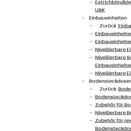
Estrichbündig
UBK
Einbaueinheiten
Zurück
Einba
Einbaueinheite
Einbaueinheite
Nivellierbare 
Nivellierbare 
Einbaueinheite
Nivellierbare E
Bodensteckdose
Zurück
Bode
Bodensteckdo
Zubehör für B
Nivellierbare
Zubehör für niv
Bodensteckdo