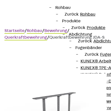
Rohbau
Zurück
Rohbau
Produkte
Zurück
Produkte
Startseite
/
Rohbau
/
Bewehrung
/
Abdichtung
Querkraftbewehrung
/
Querkraftbewehrung JDA-S
Zurück
Abdicht
Fugenbänder
Zurück
Fuge
Querkraftbewehrung JDA-S
KUNEX® Arbei
KUNEX® TPE-A
KUNEX® Dehnf
KUNEX® TPE-D
KUNEX® Fugen
KUNEX® Klem
KUNEX® Schwe
KUNEX® Stern