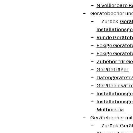
Nivellierbare
Gerätebecher und
Zurück
Gerä
Installationsg
Runde Geräteb
Eckige Geräte
Eckige Geräte
Zubehör für G
Geräteträger
Datengerätetr
Geräteeinsätz
Installationsg
Installationsg
Multimedia
Gerätebecher mi
Zurück
Gerä