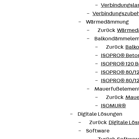
Impressum
Verbindungsla
Verbindungszube
Wärmedämmung
Zurück
Wärmed
Balkondämmele
Zurück
Balk
ISOPRO® Beto
ISOPRO® 120 B
ISOPRO® 80/12
ISOPRO® 80/12
Mauerfußelemen
Zurück
Maue
ISOMUR®
Digitale Lösungen
Zurück
Digitale Lö
Software