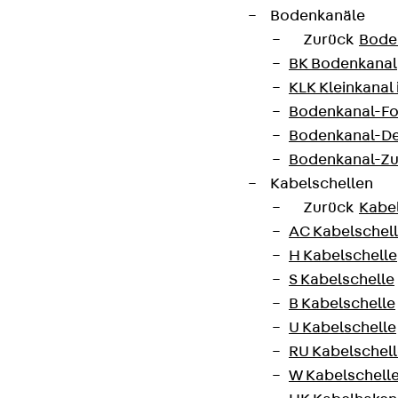
Bodenkanäle
Zurück
Bode
BK Bodenkanal
KLK Kleinkanal 
Bodenkanal-Fo
Bodenkanal-De
Bodenkanal-Z
Kabelschellen
Zurück
Kabe
AC Kabelschel
H Kabelschelle
S Kabelschelle
B Kabelschelle
U Kabelschelle
RU Kabelschel
W Kabelschell