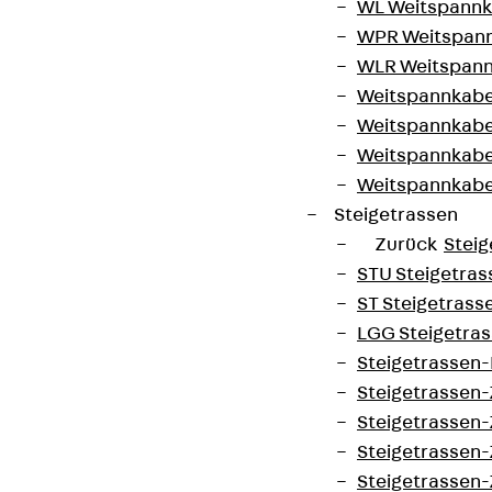
WL Weitspannka
WPR Weitspann
WLR Weitspann
Weitspannkabel
Weitspannkabe
Weitspannkabe
Weitspannkab
Steigetrassen
Zurück
Steig
STU Steigetrass
ST Steigetrasse
LGG Steigetrass
Steigetrassen
Steigetrassen
Steigetrassen
Steigetrassen
Steigetrassen-