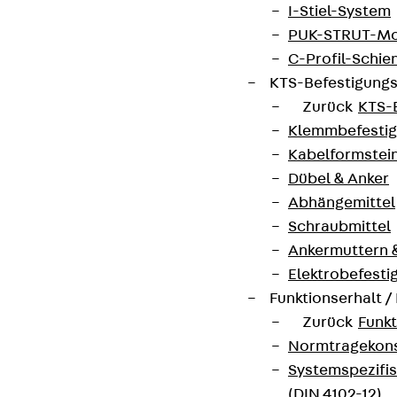
I-Stiel-System
PUK-STRUT-Mo
C-Profil-Schie
KTS-Befestigung
Zurück
KTS-
Klemmbefesti
Kabelformstei
Dübel & Anker
Abhängemittel
Schraubmittel
Ankermuttern 
Elektrobefesti
Funktionserhalt 
Zurück
Funkt
Normtragekonst
Systemspezifis
(DIN 4102-12)