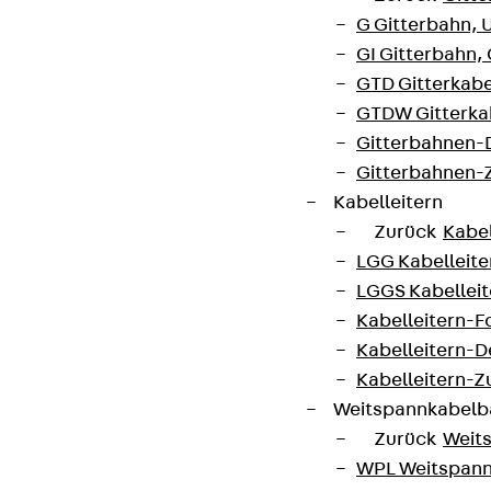
G Gitterbahn, 
GI Gitterbahn,
GTD Gitterkabe
GTDW Gitterkab
Gitterbahnen-
Gitterbahnen-
Kabelleitern
Zurück
Kabel
LGG Kabelleiter
LGGS Kabelleite
Kabelleitern-F
Kabelleitern-D
Kabelleitern-
Weitspannkabel
Zurück
Weit
WPL Weitspann