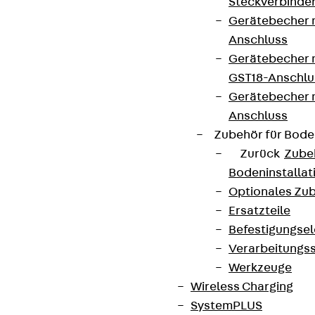
Steckverbinde
Gerätebecher 
Anschluss
Gerätebecher m
GST18-Anschlu
Gerätebecher
Anschluss
Zubehör für Bode
Zurück
Zube
Bodeninstalla
Optionales Zu
Ersatzteile
Befestigungse
Verarbeitungss
Werkzeuge
Wireless Charging
SystemPLUS