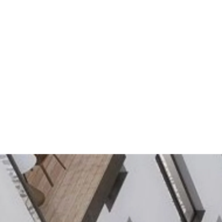
2014
–
2018
Der Bau eines einzigartigen Wohnprojekt
einem sicheren Überschwemmungsgebiet 
Wenn Sie die Uferpromenade von Holešovice, einem St
unserer Marke JORDAHL verankern diese exklusive Beb
Die drei Wohnungskategorien - von den komfortablen
von bis zu 5,5 Metern mit einem Swimmingpool auf de