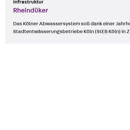
Infrastruktur
Rheindüker
Das Kölner Abwassersystem soll dank einer Jahrhun
Stadtentwässerungsbetriebe Köln (StEB Köln) in 
Kontakt
contact@pohlcon.com
+49 30 68283-04