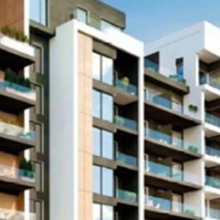
KUNEX® Mauerkragen
KUNEX® ABS Abschalelemente
Fugenbänder Zubehör
Fugenbleche
Zurück
Fugenbleche
PENTAFLEX KB®
PENTAFLEX KB® Agrar
PENTAFLEX® FBA
PENTAFLEX® ABS
PENTAFLEX® OBS
PENTAFLEX® FTS
PENTAFLEX® STK
PENTAFLEX® OPTI-Mauerstärke
PENTAFLEX® Modul
Fugenbleche Zubehör
Frischbetonverbundsysteme
Zurück
Frischbetonverbunds