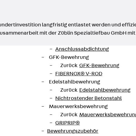
Querkraftbewehrung
Zurück
Querkraftbewehrung
Querkraftbewehrung JDA-S
Rückbiegeanschlüsse
dertinvestition langfristig entlastet werden und effiz
Zurück
Rückbiegeanschlüsse
Zusammenarbeit mit der Züblin Spezialtiefbau GmbH mi
FERBOX®
Anschlussabdichtung
GFK-Bewehrung
Zurück
GFK-Bewehrung
FIBERNOX® V-ROD
Edelstahlbewehrung
Zurück
Edelstahlbewehrung
Nichtrostender Betonstahl
Mauerwerksbewehrung
Zurück
Mauerwerksbewehrun
GRIPRIP®
Bewehrungszubehör