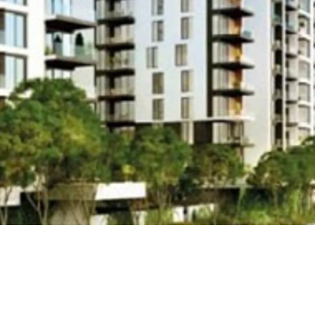
ör
ng