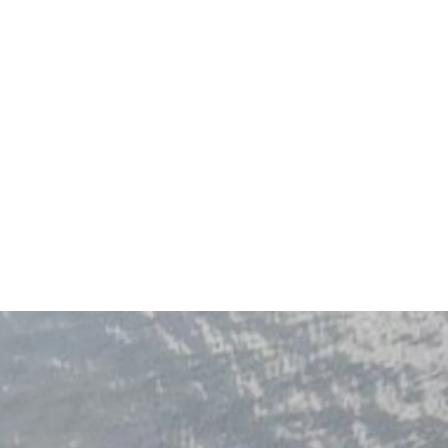
 dem Schwemmsand an der Küste und in
nen Fachleuten.
Verwandlung der Atem stocken. Auch die Produkte
 die Atmosphäre direkt am Fluss genießen können.
en obersten Etagen mit Glaswänden und einer Höhe
dar.