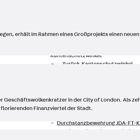
Zurück
Trapezblechbefestigu
Trapezblechbefestigungsschien
Gerüstschuhe
Zurück
Gerüstschuhe
legen, erhält im Rahmen eines Großprojekts einen neue
Gerüstschuhe JG
Befestigungszubehör
Kantenschutzwinkel
Zurück
Kantenschutzwinkel
Kantenschutzwinkel JKW
Bewehrung
Zurück
Bewehrung
Durchstanzbewehrung
her Geschäftswolkenkratzer in der City of London. Als
Zurück
Durchstanzbewehrung
florierenden Finanzviertel der Stadt.
Durchstanzbewehrung JDA
Durchstanzbewehrung JDA-FT-K
Durchstanzbewehrung Zubehör