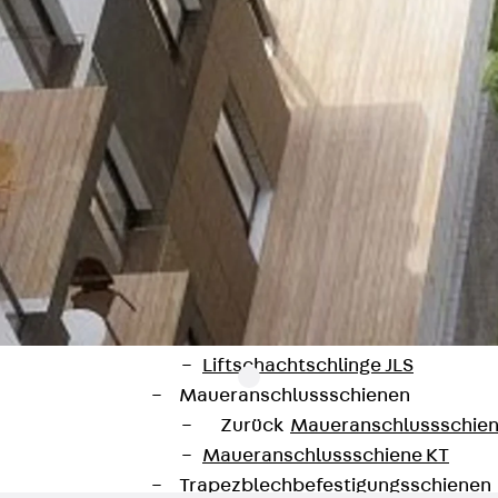
Hammerkopfschraube JH
Sollbruchschraube JH-SB
Doppelkerbzahnschraube JKB
Doppelkerbzahnschraube JKC
Zahnschraube JXB
Zahnschraube JXD
Zahnschraube JXE
Zahnschraube JXH
Zahnschraube JZS
Anschlagbefestigungen
Zurück
Anschlagbefestigunge
Liftschachtanker JLF
Liftschachtschlinge JLS
Maueranschlussschienen
Zurück
Maueranschlussschie
Maueranschlussschiene KT
Trapezblechbefestigungsschienen