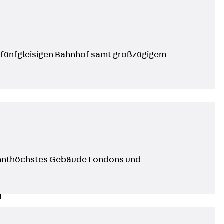
ngsschienen
e JTB
n fünfgleisigen Bahnhof samt großzügigem
 zehnthöchstes Gebäude Londons und
L