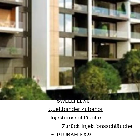
SECUFLEX®
Frischbetonverbundsysteme Zubeh
Rohrdurchführungen
Zurück
Rohrdurchführungen
PENTAFLEX® Transwand
PENTAFLEX® Futterrohr
PENTAFLEX® Bodendurchführu
PENTAFLEX® Bodenablauf
Rohrdurchführungen Zubehör
Quellbänder
Zurück
Quellbänder
SWELLFLEX®
Quellbänder Zubehör
Injektionsschläuche
Zurück
Injektionsschläuche
PLURAFLEX®