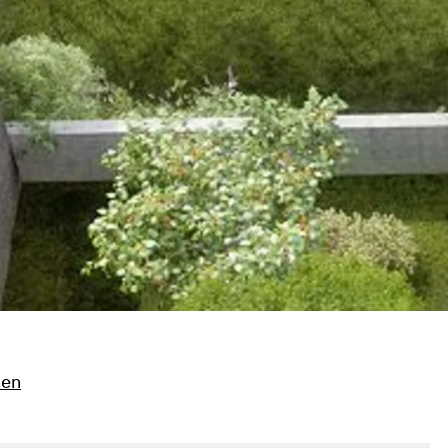
n
nen