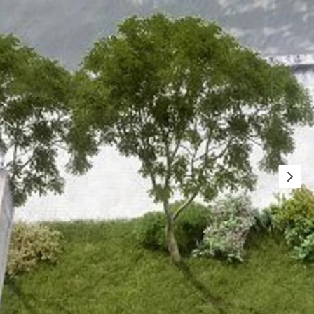
t
 & gelocht
schienen
GB