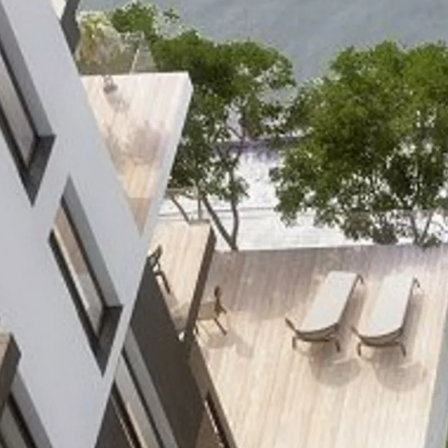
Montageschiene JM K
Montageschiene JML K, gelocht
Montageschiene JXM W, gezahn
Montageschiene JZM K, gezahnt
Montageschiene JZML K, gezahnt
Geländerbefestigungsschienen
Zurück
Geländerbefestigungs
Geländerbefestigungsschiene J
Spezialschrauben
Zurück
Spezialschrauben
Hakenkopfschraube JA
Hakenkopfschraube JB
Sollbruchschraube JB-SB
Hakenkopfschraube JC
Hammerkopfschraube JD
Hammerkopfschraube JG