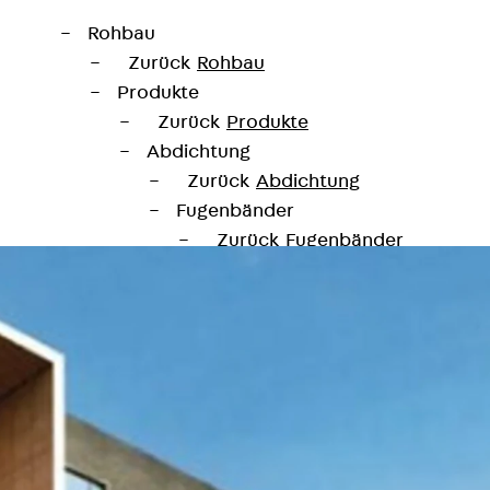
Rohbau
Zurück
Rohbau
Produkte
Zurück
Produkte
Abdichtung
Zurück
Abdichtung
Fugenbänder
Zurück
Fugenbänder
KUNEX® Arbeitsfugenbänder
KUNEX® TPE-Arbeitsfugenbänd
KUNEX® Dehnfugenbänder
KUNEX® TPE-Dehnfugenbänder
KUNEX® Fugenabschlussbänder
KUNEX® Klemmfugenband
KUNEX® Schweißkonstruktionen
KUNEX® Sternrohr