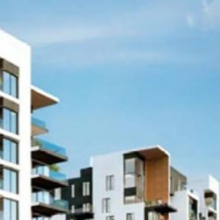
n
ysteme