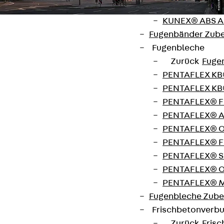
KUNEX® Mauer
KUNEX® ABS A
Ort
Fugenbänder Zub
Leipzig, Deutschland
Fugenbleche
Zurück
Fuge
Bauzeit
PENTAFLEX K
2012
–
2015
PENTAFLEX KB
PENTAFLEX® 
Architekt
PENTAFLEX® 
schulz & schulz, Leipzig
PENTAFLEX® 
PENTAFLEX® F
Bauherr
PENTAFLEX® S
Katholische Propsteipfarrei St. Trinitatis in Leipzig
PENTAFLEX® O
PENTAFLEX® 
Bauunternehmen
Fugenbleche Zube
F.X. Rauch GmbH & Co. KG, Leipzig
Frischbetonverb
Zurück
Fris