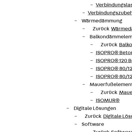
Verbindungsla
Verbindungszube
Wärmedämmung
Newsletter
Zurück
Wärmed
Balkondämmele
Wir informieren regelmäßig zu
Zurück
Balk
Produktneuheiten, Referenzen und aktuellen
ISOPRO® Beto
Themen.
ISOPRO® 120 B
ISOPRO® 80/12
Jetzt anmelden
ISOPRO® 80/12
Mauerfußelemen
Zurück
Maue
ISOMUR®
Digitale Lösungen
Connect
Zurück
Digitale Lö
Software