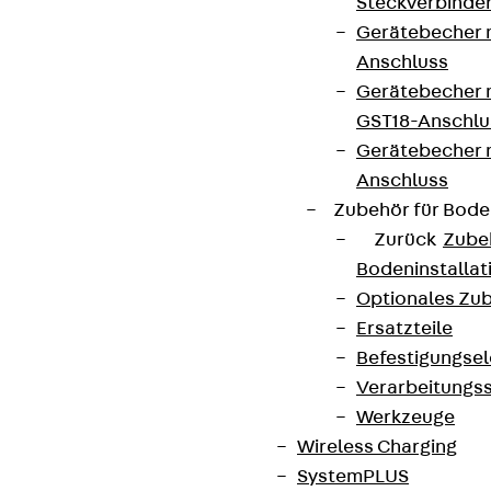
Steckverbinde
Gerätebecher 
Anschluss
Gerätebecher m
GST18-Anschlu
Gerätebecher
Anschluss
Zubehör für Bode
Zurück
Zube
Bodeninstalla
Optionales Zu
Ersatzteile
Befestigungse
Verarbeitungss
Werkzeuge
Wireless Charging
SystemPLUS