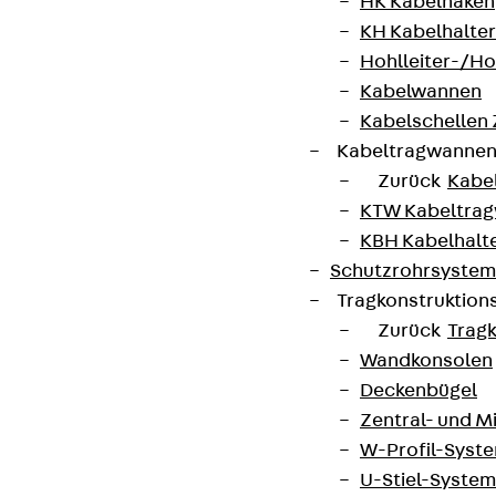
HK Kabelhaken
KH Kabelhalter
Hohlleiter-/H
Kabelwannen
Kabelschellen
Kabeltragwanne
Zurück
Kabe
KTW Kabeltra
KBH Kabelhalt
Schutzrohrsyste
Tragkonstruktio
Zurück
Trag
Wandkonsolen
Deckenbügel
Zentral- und 
W-Profil-Syst
U-Stiel-System