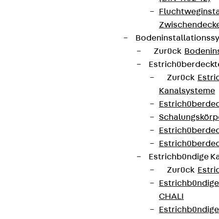
Fluchtweginsta
Zwischendecke
Bodeninstallations
Zurück
Bodenin
Estrichüberdeck
Zurück
Estr
Kanalsysteme
Estrichüberde
Schalungskörp
Estrichüberde
Estrichüberde
Estrichbündige 
Zurück
Estr
Estrichbündig
CHALI
Estrichbündig