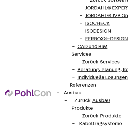
Zurück
Softwar
JORDAHL® EXPERT
JORDAHL® JVB Onl
ISOCHECK
ISODESIGN
FERBOX®-DESIGN 
CAD und BIM
Services
Zurück
Services
Partner von Anfang bis Zukunft.
Beratung, Planung, K
Individuelle Lösungen
Referenzen
Ausbau
Zurück
Ausbau
AGB
Produkte
Cookie-Einstellungen
Zurück
Produkte
Kabeltragsysteme
Hinweisgebersystem