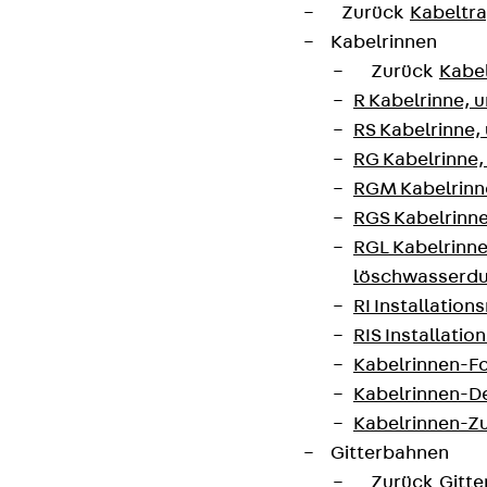
Zurück
Kabeltr
Datenschutz
Kabelrinnen
Impressum
Zurück
Kabe
R Kabelrinne, 
RS Kabelrinne,
RG Kabelrinne,
RGM Kabelrinne
RGS Kabelrinne
RGL Kabelrinne
löschwasserdu
RI Installation
RIS Installatio
Kabelrinnen-Fo
Kabelrinnen-D
Kabelrinnen-Z
Gitterbahnen
Zurück
Gitt