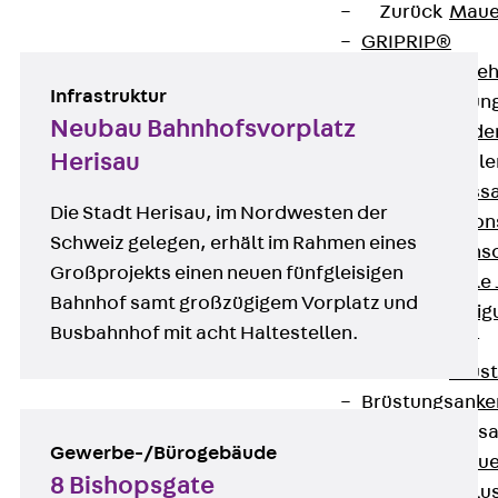
Weitere Referenzen:
Zurück
Maue
GRIPRIP®
Bewehrungszubeh
Infrastruktur
Fassadenbefestigun
Neubau Bahnhofsvorplatz
Zurück
Fassade
Herisau
Fassadenkonsol
Zurück
Fass
Die Stadt Herisau, im Nordwesten der
Verblenderkon
Schweiz gelegen, erhält im Rahmen eines
Einmörtelkons
Großprojekts einen neuen fünfgleisigen
Winkelkonsole 
Bahnhof samt großzügigem Vorplatz und
Fassadenbefestig
Busbahnhof mit acht Haltestellen.
Brüstungsanker
Zurück
Brüs
Brüstungsanke
Maueranschluss
Gewerbe-/Bürogebäude
Zurück
Maue
8 Bishopsgate
Maueranschlu