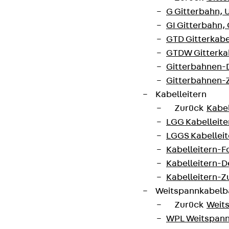
G Gitterbahn, 
GI Gitterbahn,
GTD Gitterkabe
GTDW Gitterkab
Gitterbahnen-
Gitterbahnen-
Kabelleitern
Zurück
Kabel
LGG Kabelleiter
LGGS Kabelleite
Kabelleitern-F
Kabelleitern-D
Kabelleitern-
Weitspannkabel
Zurück
Weit
WPL Weitspann