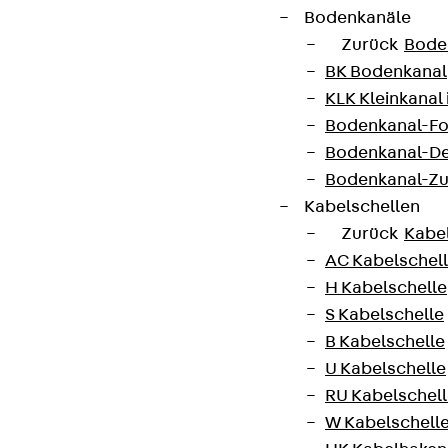
Bodenkanäle
Zurück
Bode
BK Bodenkanal
KLK Kleinkanal 
Bodenkanal-Fo
Bodenkanal-De
Bodenkanal-Z
Kabelschellen
Zurück
Kabe
AC Kabelschel
H Kabelschelle
S Kabelschelle
B Kabelschelle
U Kabelschelle
RU Kabelschel
W Kabelschell