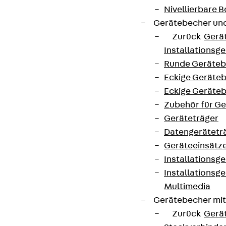
Nivellierbare
Gerätebecher und
Zurück
Gerä
Installationsg
Runde Geräteb
Eckige Geräte
Eckige Geräte
Zubehör für G
Geräteträger
Datengerätetr
Geräteeinsätz
Installationsg
Installationsg
Multimedia
Gerätebecher mi
Zurück
Gerä