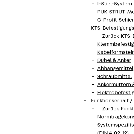
I-Stiel-System
PUK-STRUT-Mo
C-Profil-Schie
KTS-Befestigung
Zurück
KTS-
Klemmbefesti
Kabelformstei
Dübel & Anker
Abhängemittel
Schraubmittel
Ankermuttern 
Elektrobefesti
Funktionserhalt 
Zurück
Funkt
Normtragekonst
Systemspezifis
(DIN 4102-12)