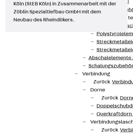
RAPIDOBAT®
Köln (StEB Köln) in Zusammenarbeit mit der
Schalrohre Zubeh
Züblin Spezialtiefbau GmbH mit dem
Abschalelement
Neubau des Rheindükers.
Zurück
Absc
Polystyrolele
Streckmetalle
Streckmetalle
Abschalelemente
Schalungszubehö
Verbindung
Zurück
Verbind
Kontakt
Dorne
contact@pohlcon.com
Zurück
Dorn
Doppelschubd
+49 30 68283-04
Querkraftdorn
Verbindungslasc
Zurück
Verb