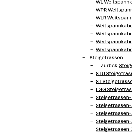
WL Weitspannka
WPR Weitspann
WLR Weitspann
Weitspannkabel
Weitspannkabe
Weitspannkabe
Weitspannkab
Steigetrassen
Zurück
Steig
STU Steigetrass
ST Steigetrasse
LGG Steigetrass
Steigetrassen
Steigetrassen
Steigetrassen
Steigetrassen
Steigetrassen-