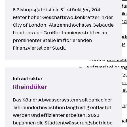
Attika-Verblenda
8 Bishopsgate ist ein 51-stöckiger, 204
Zurück
Attik
Meter hoher Geschäftswolkenkratzer in der
Attikaverblend
City of London. Als zehnthöchstes Gebäude
Windposts
Londons und Großbritanniens steht es an
Zurück
Wind
prominenter Stelle im florierenden
Windpost JWP
Finanzviertel der Stadt.
Schallisolation
Zurück
Schallis
Aufzugsisolierun
Zurück
Aufzu
Infrastruktur
Aufzugsisolier
Rheindüker
Trittschalldämme
Schalung
Das Kölner Abwassersystem soll dank einer
Zurück
Schalun
Jahrhundertinvestition langfristig entlastet
Schalrohre
werden und effizienter arbeiten. 2023
Zurück
Scha
begannen die Stadtentwässerungsbetriebe