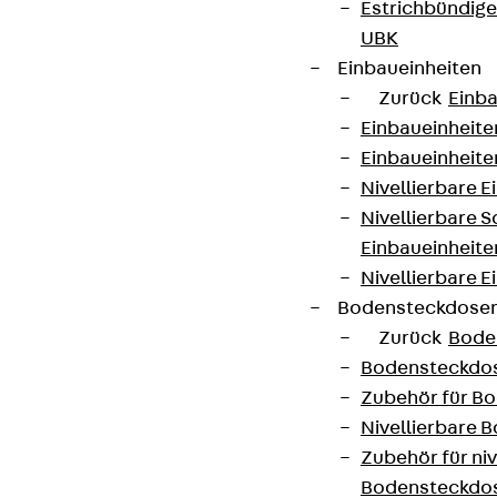
Estrichbündig
UBK
Einbaueinheiten
Zurück
Einba
Einbaueinheite
Einbaueinheite
Nivellierbare 
Nivellierbare 
Einbaueinheite
Nivellierbare E
Bodensteckdose
Zurück
Bode
Bodensteckdo
Zubehör für B
Nivellierbare
Zubehör für niv
Bodensteckdo