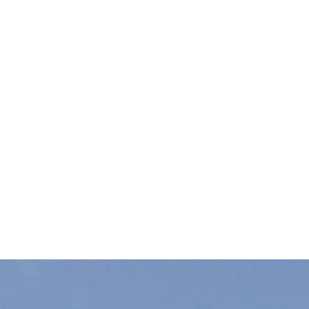
Terrassen aus. Flächen für Gastronomie und Gewerbe 
Verbaut wurden hier über 2100 Stück der tragend
für frei auskragende Stahlbetonbauteile. Der 120 m
®
Außenbauteilen. 440 Stück der Typen ISOPRO
IP 12
Schließlich dienten 1350 m der Zwischenisolation IS
Abständen zueinander verlegt werden konnten. Auf d
Kostenoptimierung beitrug. Nicht zuletzt entsprech
Neben den Wärmedämmelementen haben wir auch Produ
®
®
PENTAFLEX
, Fugenbänder KUNEX
, das Injektion