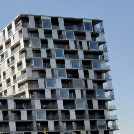
n
ysteme