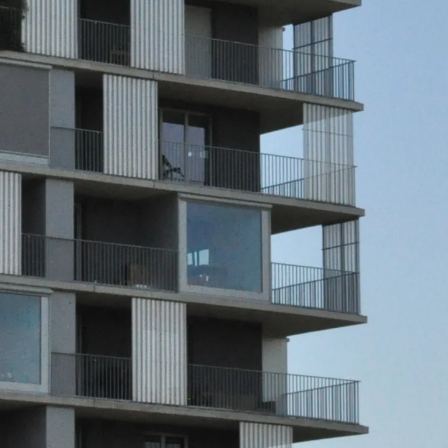
Querkraftbewehrung
Zurück
Querkraftbewehrung
Querkraftbewehrung JDA-S
Rückbiegeanschlüsse
Zurück
Rückbiegeanschlüsse
FERBOX®
Anschlussabdichtung
GFK-Bewehrung
Zurück
GFK-Bewehrung
FIBERNOX® V-ROD
Edelstahlbewehrung
Zurück
Edelstahlbewehrung
Nichtrostender Betonstahl
Mauerwerksbewehrung
Zurück
Mauerwerksbewehrun
GRIPRIP®
Bewehrungszubehör