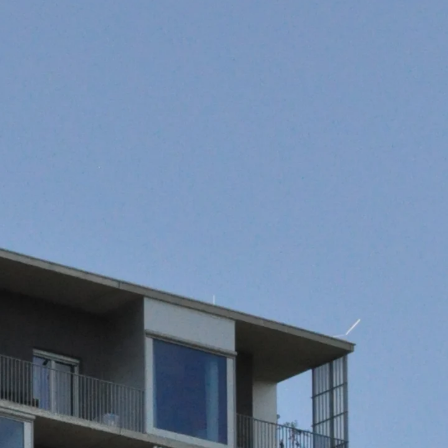
Hammerkopfschraube JH
Sollbruchschraube JH-SB
Doppelkerbzahnschraube JKB
Doppelkerbzahnschraube JKC
Zahnschraube JXB
Zahnschraube JXD
Zahnschraube JXE
Zahnschraube JXH
Zahnschraube JZS
Anschlagbefestigungen
Zurück
Anschlagbefestigunge
Liftschachtanker JLF
Liftschachtschlinge JLS
Maueranschlussschienen
Zurück
Maueranschlussschie
Maueranschlussschiene KT
Trapezblechbefestigungsschienen