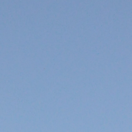
n
nen