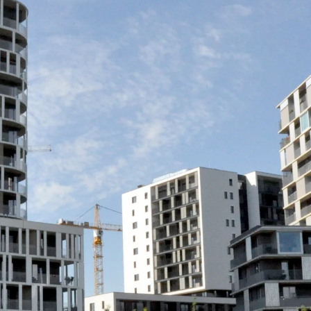
KUNEX® Mauerkragen
KUNEX® ABS Abschalelemente
Fugenbänder Zubehör
Fugenbleche
Zurück
Fugenbleche
PENTAFLEX KB®
PENTAFLEX KB® Agrar
PENTAFLEX® FBA
PENTAFLEX® ABS
PENTAFLEX® OBS
PENTAFLEX® FTS
PENTAFLEX® STK
PENTAFLEX® OPTI-Mauerstärke
PENTAFLEX® Modul
Fugenbleche Zubehör
Frischbetonverbundsysteme
Zurück
Frischbetonverbunds