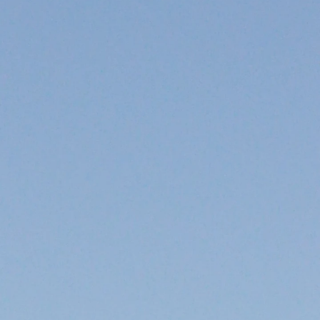
ngsschienen
e JTB
L