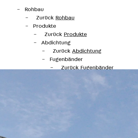
Rohbau
Zurück
Rohbau
Produkte
Zurück
Produkte
Abdichtung
Zurück
Abdichtung
Fugenbänder
Zurück
Fugenbänder
KUNEX® Arbeitsfugenbänder
KUNEX® TPE-Arbeitsfugenbänd
KUNEX® Dehnfugenbänder
KUNEX® TPE-Dehnfugenbänder
KUNEX® Fugenabschlussbänder
KUNEX® Klemmfugenband
KUNEX® Schweißkonstruktionen
KUNEX® Sternrohr