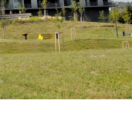
ör
ng