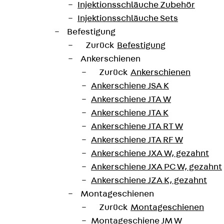
Injektionsschläuche Zubehör
Injektionsschläuche Sets
Befestigung
Zurück
Befestigung
n Architects (CZ), Yashar Architects (Israel)
Ankerschienen
Zurück
Ankerschienen
Ankerschiene JSA K
Ankerschiene JTA W
Ankerschiene JTA K
Ankerschiene JTA RT W
Ankerschiene JTA RF W
Ankerschiene JXA W, gezahnt
zirk Prag 4 direkt an der Moldau der Wohng
Ankerschiene JXA PC W, gezahnt
itanlagen fügt sich das luftig wirkende En
Ankerschiene JZA K, gezahnt
arks ein.
Montageschienen
Zurück
Montageschienen
orfenen Hochhäuser zeichnen sich durch aufgelockerte F
Montageschiene JM W