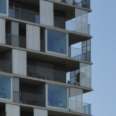
Zurück
Trapezblechbefestigu
Trapezblechbefestigungsschien
Gerüstschuhe
Zurück
Gerüstschuhe
Gerüstschuhe JG
Befestigungszubehör
Kantenschutzwinkel
Zurück
Kantenschutzwinkel
Kantenschutzwinkel JKW
Bewehrung
Zurück
Bewehrung
Durchstanzbewehrung
Zurück
Durchstanzbewehrung
Durchstanzbewehrung JDA
Durchstanzbewehrung JDA-FT-K
Durchstanzbewehrung Zubehör