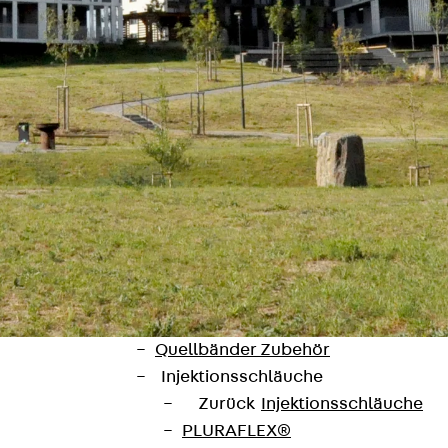
SECUFLEX®
Frischbetonverbundsysteme Zubeh
Rohrdurchführungen
Zurück
Rohrdurchführungen
PENTAFLEX® Transwand
PENTAFLEX® Futterrohr
PENTAFLEX® Bodendurchführu
PENTAFLEX® Bodenablauf
Rohrdurchführungen Zubehör
Quellbänder
Zurück
Quellbänder
SWELLFLEX®
Quellbänder Zubehör
Injektionsschläuche
Zurück
Injektionsschläuche
PLURAFLEX®