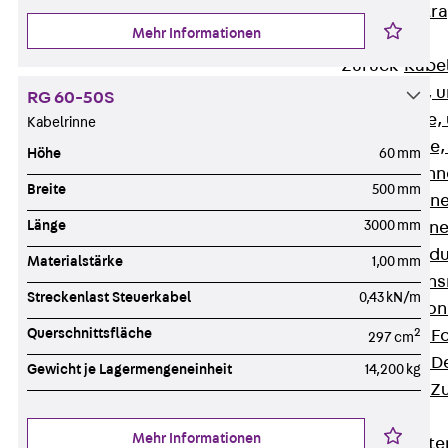
Zurück
Kabeltr
Mehr Informationen
Kabelrinnen
Zurück
Kabe
R Kabelrinne, 
RG 60-50S
RS Kabelrinne,
Kabelrinne
RG Kabelrinne,
Höhe
60 mm
RGM Kabelrinne
Breite
500 mm
RGS Kabelrinne
Länge
3000 mm
RGL Kabelrinne
löschwasserdu
Materialstärke
1,00 mm
RI Installation
Streckenlast Steuerkabel
0,43 kN/m
RIS Installatio
Querschnittsfläche
2
Kabelrinnen-Fo
297 cm
Kabelrinnen-D
Gewicht je Lagermengeneinheit
14,200 kg
Kabelrinnen-Z
Gitterbahnen
Mehr Informationen
Zurück
Gitt