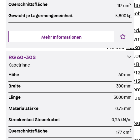
Querschnittsfläche
2
Verbindungsla
117 cm
Verbindungszube
Gewicht je Lagermengeneinheit
5,800 kg
Wärmedämmung
Zurück
Wärmed
Mehr Informationen
Balkondämmele
Zurück
Balk
ISOPRO® Beto
RG 60-30S
ISOPRO® 120 B
Kabelrinne
ISOPRO® 80/12
Höhe
60 mm
ISOPRO® 80/12
Breite
300 mm
Mauerfußelemen
Länge
3000 mm
Zurück
Maue
ISOMUR®
Materialstärke
0,75 mm
Digitale Lösungen
Streckenlast Steuerkabel
0,26 kN/m
Zurück
Digitale Lö
Querschnittsfläche
2
Software
177 cm