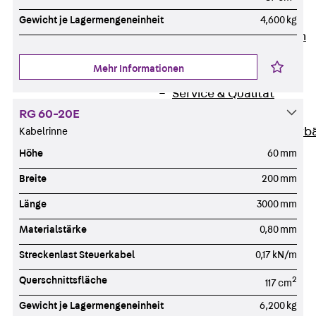
Unternehmen
Gewicht je Lagermengeneinheit
4,600 kg
Zurück
Unternehmen
Über PohlCon
Mehr Informationen
Werte & Philosophie
Service & Qualität
Unsere Geschichte
RG 60-20E
Mitgliedschaften & Verb
Kabelrinne
Aktuelles
Höhe
60 mm
Zurück
Aktuelles
Breite
200 mm
News
Länge
3000 mm
Events
Kontakt
Materialstärke
0,80 mm
Zurück
Kontakt
Streckenlast Steuerkabel
0,17 kN/m
Ansprechpersonen
Querschnittsfläche
2
117 cm
Technische Beratung
Standorte
Gewicht je Lagermengeneinheit
6,200 kg