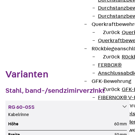
Durchstanzbe
Durchstanzbew
Datenblatt herunterladen
Durchstanzbe
Querkraftbeweh
Zurück
Quer
Querkraftbewe
Zum Abschnitt navigieren
Rückbiegeanschl
Zurück
Rück
FERBOX®
Varianten
Anschlussabdi
GFK-Bewehrung
Zurück
GFK-
Stahl, band-/sendzimirverzinkt
FIBERNOX® V
Edelstahlbewehr
RG 60-05S
Zurück
Edel
Kabelrinne
Nichtrostender
Höhe
60 mm
Mauerwerksbew
Breite
50 mm