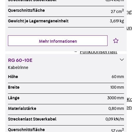
Anwendungsgebiete
Querschnittsfläche
2
27 cm
Zurück
Anwendung
Industrieanlagen
Gewicht je Lagermengeneinheit
3,619 kg
Bodengeführte Leitu
Rechenzentrum
Mehr Informationen
Tunnel
Funktionserhalt
Dachflächen
RG 60-10E
Services
Kabelrinne
Zurück
Services
Höhe
60 mm
CAD und BIM
Breite
100 mm
Montage
Länge
3000 mm
Beratung, Planung, K
Individuelle Lösungen
Materialstärke
0,80 mm
Referenzen
Streckenlast Steuerkabel
0,09 kN/m
Referenzen
Querschnittsfläche
2
57 cm
Downloads