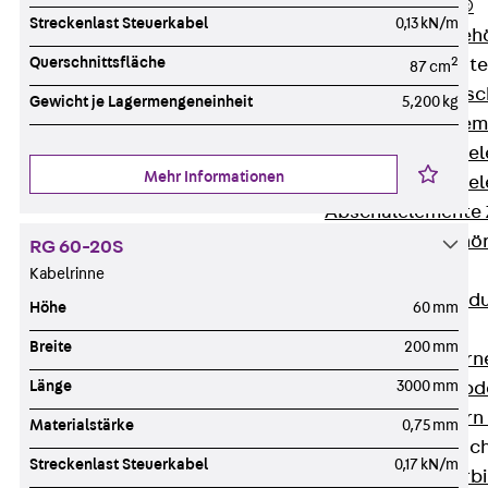
RAPIDOBAT®
Streckenlast Steuerkabel
0,13 kN/m
Schalrohre Zubeh
Querschnittsfläche
2
Abschalelement
87 cm
Zurück
Absc
Gewicht je Lagermengeneinheit
5,200 kg
Polystyrolele
Streckmetalle
Mehr Informationen
Streckmetalle
Abschalelemente
Schalungszubehö
RG 60-20S
Verbindung
Kabelrinne
Zurück
Verbind
Höhe
60 mm
Dorne
Breite
200 mm
Zurück
Dorn
Länge
3000 mm
Doppelschubd
Querkraftdorn
Materialstärke
0,75 mm
Verbindungslasc
Streckenlast Steuerkabel
0,17 kN/m
Zurück
Verb