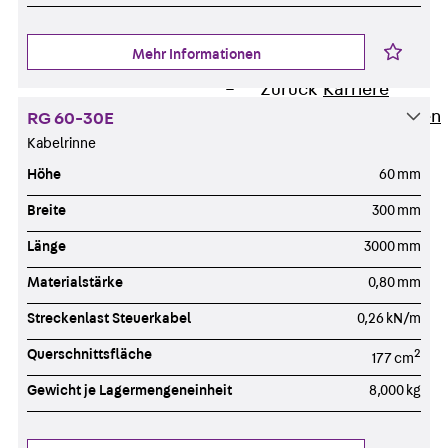
Newsletter
Presse
Mehr Informationen
Karriere
Zurück
Karriere
Stellenausschreibungen
RG 60-30E
Unsere Standorte
Kabelrinne
Benefits
Höhe
60 mm
Breite
300 mm
Länge
3000 mm
Materialstärke
0,80 mm
Streckenlast Steuerkabel
0,26 kN/m
Querschnittsfläche
2
177 cm
Gewicht je Lagermengeneinheit
8,000 kg