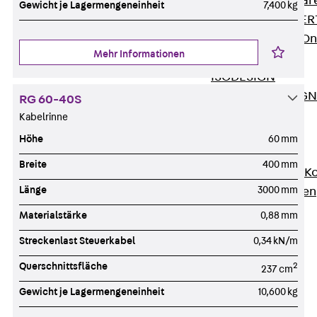
Zurück
Softwar
Gewicht je Lagermengeneinheit
7,400 kg
JORDAHL® EXPERT
JORDAHL® JVB Onl
Mehr Informationen
ISOCHECK
ISODESIGN
FERBOX®-DESIGN 
RG 60-40S
CAD und BIM
Kabelrinne
Services
Höhe
60 mm
Zurück
Services
Breite
400 mm
Beratung, Planung, K
Länge
3000 mm
Individuelle Lösungen
Referenzen
Materialstärke
0,88 mm
Ausbau
Streckenlast Steuerkabel
0,34 kN/m
Zurück
Ausbau
Querschnittsfläche
2
Produkte
237 cm
Zurück
Produkte
Gewicht je Lagermengeneinheit
10,600 kg
Kabeltragsysteme