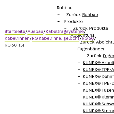
Rohbau
Zurück
Rohbau
Produkte
Zurück
Produkte
Startseite
/
Ausbau
/
Kabeltragsysteme
/
Abdichtung
Kabelrinnen
/
RG Kabelrinne, gelocht
/
RG 60
/
Zurück
Abdicht
RG 60-15F
Fugenbänder
Zurück
Fuge
KUNEX® Arbei
Art.-Nr. RG 60-15F
KUNEX® TPE-A
Kabelrinne
KUNEX® Dehnf
KUNEX® TPE-D
Kabelrinne, gelocht, Höhe =
KUNEX® Fugen
KUNEX® Klem
60 mm
KUNEX® Schwe
KUNEX® Stern