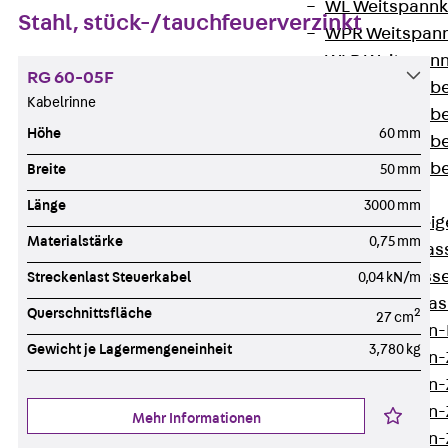
WL Weitspannka
Stahl, stück-/tauchfeuerverzinkt
WPR Weitspann
WLR Weitspann
RG 60-05F
Weitspannkabel
Kabelrinne
Weitspannkabe
Höhe
60 mm
Weitspannkabe
Weitspannkab
Breite
50 mm
Steigetrassen
Länge
3000 mm
Zurück
Steig
Materialstärke
0,75 mm
STU Steigetrass
ST Steigetrasse
Streckenlast Steuerkabel
0,04 kN/m
LGG Steigetrass
Querschnittsfläche
2
27 cm
Steigetrassen
Gewicht je Lagermengeneinheit
3,780 kg
Steigetrassen
Steigetrassen
Steigetrassen
Mehr Informationen
Steigetrassen-