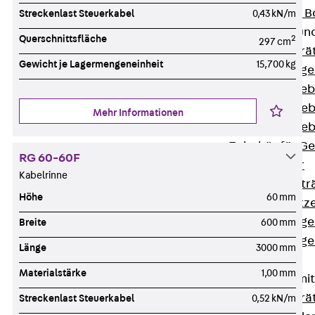
Nivellierbare
Streckenlast Steuerkabel
0,43 kN/m
Gerätebecher und
Querschnittsfläche
2
297 cm
Zurück
Gerä
Gewicht je Lagermengeneinheit
15,700 kg
Installationsg
Runde Geräteb
Eckige Geräte
Mehr Informationen
Eckige Geräte
Zubehör für G
RG 60-60F
Geräteträger
Kabelrinne
Datengerätetr
Höhe
60 mm
Geräteeinsätz
Installationsg
Breite
600 mm
Installationsg
Länge
3000 mm
Multimedia
Materialstärke
1,00 mm
Gerätebecher mi
Zurück
Gerä
Streckenlast Steuerkabel
0,52 kN/m