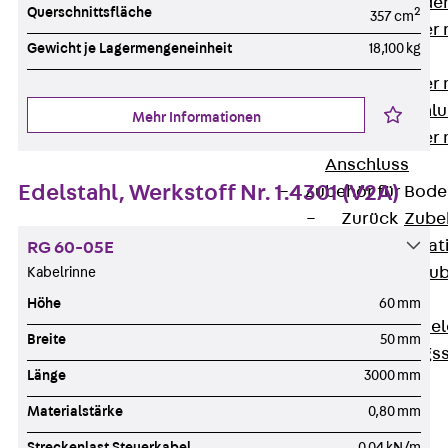
Steckverbinde
Querschnittsfläche
2
357 cm
Gerätebecher 
Gewicht je Lagermengeneinheit
18,100 kg
Anschluss
Gerätebecher m
GST18-Anschlu
Mehr Informationen
Gerätebecher
Anschluss
Edelstahl, Werkstoff Nr. 1.4301 (V2A)
Zubehör für Bode
Zurück
Zube
Bodeninstalla
RG 60-05E
Optionales Zu
Kabelrinne
Ersatzteile
Höhe
60 mm
Befestigungse
Breite
50 mm
Verarbeitungss
Länge
3000 mm
Werkzeuge
Wireless Charging
Materialstärke
0,80 mm
SystemPLUS
Streckenlast Steuerkabel
0,04 kN/m