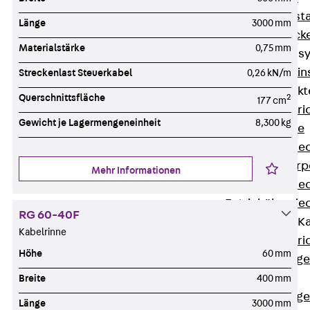
Fluchtweginsta
Länge
3000 mm
Zwischendecke
Materialstärke
0,75 mm
Bodeninstallations
Zurück
Bodenin
Streckenlast Steuerkabel
0,26 kN/m
Estrichüberdeck
Querschnittsfläche
2
177 cm
Zurück
Estr
Gewicht je Lagermengeneinheit
8,300 kg
Kanalsysteme
Estrichüberde
Schalungskörp
Mehr Informationen
Estrichüberde
Estrichüberde
RG 60-40F
Estrichbündige 
Kabelrinne
Zurück
Estr
Höhe
60 mm
Estrichbündig
CHALI
Breite
400 mm
Estrichbündig
Länge
3000 mm