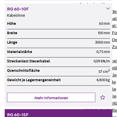
Bodenkanäle
RG 60-10F
Zurück
Bode
Kabelrinne
BK Bodenkanal
Höhe
60 mm
KLK Kleinkanal 
Bodenkanal-Fo
Breite
100 mm
Bodenkanal-De
Länge
3000 mm
Bodenkanal-Z
Materialstärke
0,75 mm
Kabelschellen
Zurück
Kabe
Streckenlast Steuerkabel
0,09 kN/m
AC Kabelschel
Querschnittsfläche
2
57 cm
H Kabelschelle
Gewicht je Lagermengeneinheit
4,800 kg
S Kabelschelle
B Kabelschelle
U Kabelschelle
Mehr Informationen
RU Kabelschel
W Kabelschell
RG 60-15F