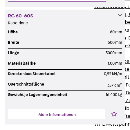
G Gitterbahn, 
GI Gitterbahn,
RG 60-60S
GTD Gitterkabe
Kabelrinne
GTDW Gitterkab
Höhe
60 mm
Gitterbahnen-
Breite
600 mm
Gitterbahnen-
Länge
3000 mm
Kabelleitern
Zurück
Kabel
Materialstärke
1,00 mm
LGG Kabelleiter
Streckenlast Steuerkabel
0,52 kN/m
LGGS Kabelleite
Querschnittsfläche
2
Kabelleitern-F
357 cm
Kabelleitern-D
Gewicht je Lagermengeneinheit
16,400 kg
Kabelleitern-
Weitspannkabel
Mehr Informationen
Zurück
Weit
WPL Weitspann