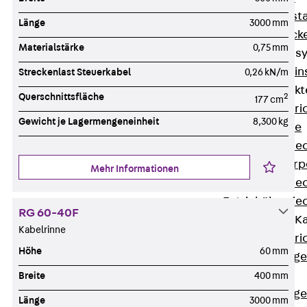
Fluchtweginsta
Länge
3000 mm
Zwischendecke
Materialstärke
0,75 mm
Bodeninstallations
Zurück
Bodenin
Streckenlast Steuerkabel
0,26 kN/m
Estrichüberdeck
Querschnittsfläche
2
177 cm
Zurück
Estr
Gewicht je Lagermengeneinheit
8,300 kg
Kanalsysteme
Estrichüberde
Schalungskörp
Mehr Informationen
Estrichüberde
Estrichüberde
RG 60-40F
Estrichbündige 
Kabelrinne
Zurück
Estr
Höhe
60 mm
Estrichbündig
CHALI
Breite
400 mm
Estrichbündig
Länge
3000 mm