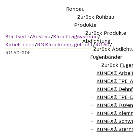
Rohbau
Zurück
Rohbau
Produkte
Zurück
Produkte
Startseite
/
Ausbau
/
Kabeltragsysteme
/
Abdichtung
Kabelrinnen
/
RG Kabelrinne, gelocht
/
RG 60
/
Zurück
Abdicht
RG 60-20F
Fugenbänder
Zurück
Fuge
KUNEX® Arbei
Art.-Nr. RG 60-20F
KUNEX® TPE-A
Kabelrinne
KUNEX® Dehnf
KUNEX® TPE-D
Kabelrinne, gelocht, Höhe =
KUNEX® Fugen
KUNEX® Klem
60 mm
KUNEX® Schwe
KUNEX® Stern