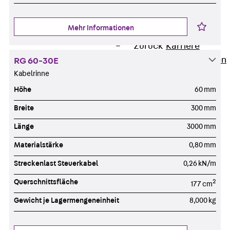
Newsletter
Presse
Mehr Informationen
Karriere
Zurück
Karriere
Stellenausschreibungen
RG 60-30E
Unsere Standorte
Kabelrinne
Benefits
Höhe
60 mm
Breite
300 mm
Länge
3000 mm
Materialstärke
0,80 mm
Streckenlast Steuerkabel
0,26 kN/m
Querschnittsfläche
2
177 cm
Gewicht je Lagermengeneinheit
8,000 kg