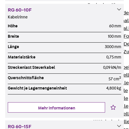
Bodenkanäle
RG 60-10F
Zurück
Bode
Kabelrinne
BK Bodenkanal
Höhe
60 mm
KLK Kleinkanal 
Bodenkanal-Fo
Breite
100 mm
Bodenkanal-De
Länge
3000 mm
Bodenkanal-Z
Materialstärke
0,75 mm
Kabelschellen
Zurück
Kabe
Streckenlast Steuerkabel
0,09 kN/m
AC Kabelschel
Querschnittsfläche
2
57 cm
H Kabelschelle
Gewicht je Lagermengeneinheit
4,800 kg
S Kabelschelle
B Kabelschelle
U Kabelschelle
Mehr Informationen
RU Kabelschel
W Kabelschell
RG 60-15F