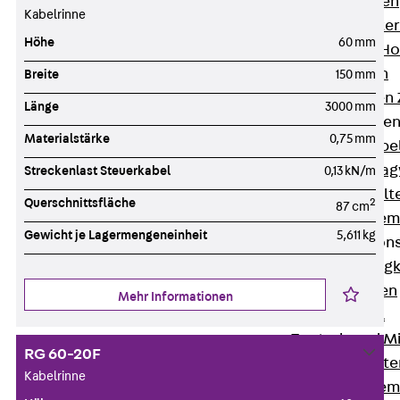
HK Kabelhaken
Kabelrinne
KH Kabelhalter
Höhe
60 mm
Hohlleiter-/H
Kabelwannen
Breite
150 mm
Kabelschellen
Länge
3000 mm
Kabeltragwanne
Materialstärke
0,75 mm
Zurück
Kabe
KTW Kabeltra
Streckenlast Steuerkabel
0,13 kN/m
KBH Kabelhalt
Querschnittsfläche
2
87 cm
Schutzrohrsyste
Gewicht je Lagermengeneinheit
5,611 kg
Tragkonstruktio
Zurück
Trag
Wandkonsolen
Mehr Informationen
Deckenbügel
Zentral- und 
RG 60-20F
W-Profil-Syst
Kabelrinne
U-Stiel-System