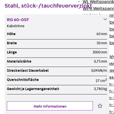
WL Weitspannka
Stahl, stück-/tauchfeuerverzinkt
WPR Weitspann
WLR Weitspann
RG 60-05F
Weitspannkabel
Kabelrinne
Weitspannkabe
Höhe
60 mm
Weitspannkabe
Weitspannkab
Breite
50 mm
Steigetrassen
Länge
3000 mm
Zurück
Steig
Materialstärke
0,75 mm
STU Steigetrass
ST Steigetrasse
Streckenlast Steuerkabel
0,04 kN/m
LGG Steigetrass
Querschnittsfläche
2
27 cm
Steigetrassen
Gewicht je Lagermengeneinheit
3,780 kg
Steigetrassen
Steigetrassen
Steigetrassen
Mehr Informationen
Steigetrassen-