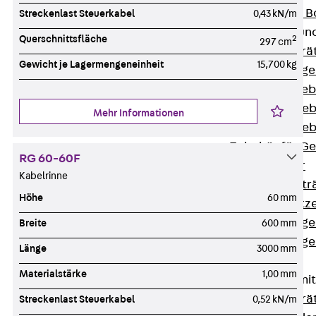
Nivellierbare
Streckenlast Steuerkabel
0,43 kN/m
Gerätebecher und
Querschnittsfläche
2
297 cm
Zurück
Gerä
Gewicht je Lagermengeneinheit
15,700 kg
Installationsg
Runde Geräteb
Eckige Geräte
Mehr Informationen
Eckige Geräte
Zubehör für G
RG 60-60F
Geräteträger
Kabelrinne
Datengerätetr
Höhe
60 mm
Geräteeinsätz
Installationsg
Breite
600 mm
Installationsg
Länge
3000 mm
Multimedia
Materialstärke
1,00 mm
Gerätebecher mi
Zurück
Gerä
Streckenlast Steuerkabel
0,52 kN/m