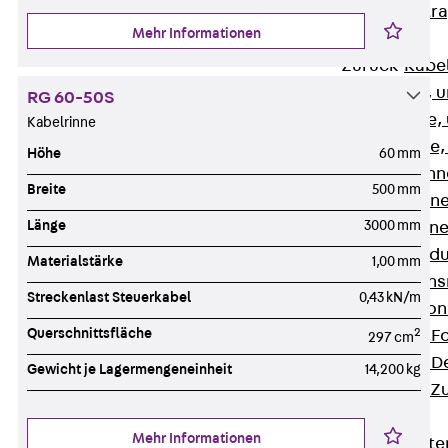
Zurück
Kabeltr
Mehr Informationen
Kabelrinnen
Zurück
Kabe
R Kabelrinne, 
RG 60-50S
RS Kabelrinne,
Kabelrinne
RG Kabelrinne,
Höhe
60 mm
RGM Kabelrinne
Breite
500 mm
RGS Kabelrinne
Länge
3000 mm
RGL Kabelrinne
löschwasserdu
Materialstärke
1,00 mm
RI Installation
Streckenlast Steuerkabel
0,43 kN/m
RIS Installatio
Querschnittsfläche
2
Kabelrinnen-Fo
297 cm
Kabelrinnen-D
Gewicht je Lagermengeneinheit
14,200 kg
Kabelrinnen-Z
Gitterbahnen
Mehr Informationen
Zurück
Gitt