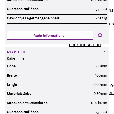
Anwendungsgebiete
Querschnittsfläche
2
27 cm
Zurück
Anwendung
Industrieanlagen
Gewicht je Lagermengeneinheit
3,619 kg
Bodengeführte Leitu
Rechenzentrum
Mehr Informationen
Tunnel
Funktionserhalt
Dachflächen
RG 60-10E
Services
Kabelrinne
Zurück
Services
Höhe
60 mm
CAD und BIM
Breite
100 mm
Montage
Länge
3000 mm
Beratung, Planung, K
Individuelle Lösungen
Materialstärke
0,80 mm
Referenzen
Streckenlast Steuerkabel
0,09 kN/m
Referenzen
Querschnittsfläche
2
57 cm
Downloads