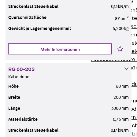
RAPIDOBAT®
Streckenlast Steuerkabel
0,13 kN/m
Schalrohre Zubeh
Querschnittsfläche
2
Abschalelement
87 cm
Zurück
Absc
Gewicht je Lagermengeneinheit
5,200 kg
Polystyrolele
Streckmetalle
Mehr Informationen
Streckmetalle
Abschalelemente
Schalungszubehö
RG 60-20S
Verbindung
Kabelrinne
Zurück
Verbind
Höhe
60 mm
Dorne
Breite
200 mm
Zurück
Dorn
Länge
3000 mm
Doppelschubd
Querkraftdorn
Materialstärke
0,75 mm
Verbindungslasc
Streckenlast Steuerkabel
0,17 kN/m
Zurück
Verb