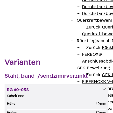
Durchstanzbe
Durchstanzbew
Datenblatt herunterladen
Durchstanzbe
Querkraftbeweh
Zurück
Quer
Querkraftbewe
Zum Abschnitt navigieren
Rückbiegeanschl
Zurück
Rück
FERBOX®
Varianten
Anschlussabdi
GFK-Bewehrung
Zurück
GFK-
Stahl, band-/sendzimirverzinkt
FIBERNOX® V
Edelstahlbewehr
RG 60-05S
Zurück
Edel
Kabelrinne
Nichtrostender
Höhe
60 mm
Mauerwerksbew
Breite
50 mm