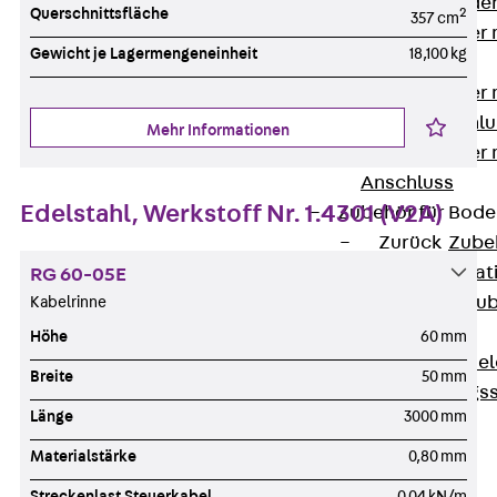
Steckverbinde
Querschnittsfläche
2
357 cm
Gerätebecher 
Gewicht je Lagermengeneinheit
18,100 kg
Anschluss
Gerätebecher m
GST18-Anschlu
Mehr Informationen
Gerätebecher
Anschluss
Edelstahl, Werkstoff Nr. 1.4301 (V2A)
Zubehör für Bode
Zurück
Zube
Bodeninstalla
RG 60-05E
Optionales Zu
Kabelrinne
Ersatzteile
Höhe
60 mm
Befestigungse
Breite
50 mm
Verarbeitungss
Länge
3000 mm
Werkzeuge
Wireless Charging
Materialstärke
0,80 mm
SystemPLUS
Streckenlast Steuerkabel
0,04 kN/m