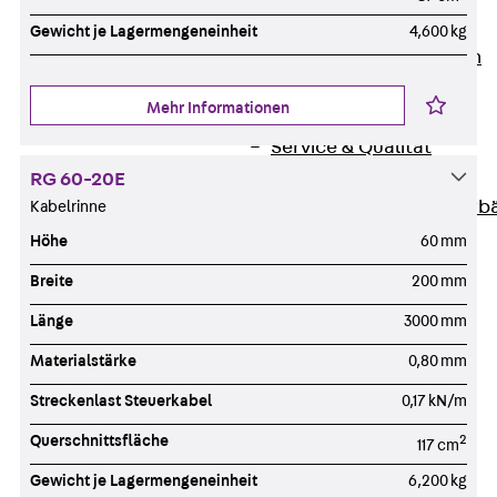
Unternehmen
Gewicht je Lagermengeneinheit
4,600 kg
Zurück
Unternehmen
Über PohlCon
Mehr Informationen
Werte & Philosophie
Service & Qualität
Unsere Geschichte
RG 60-20E
Mitgliedschaften & Verb
Kabelrinne
Aktuelles
Höhe
60 mm
Zurück
Aktuelles
Breite
200 mm
News
Länge
3000 mm
Events
Kontakt
Materialstärke
0,80 mm
Zurück
Kontakt
Streckenlast Steuerkabel
0,17 kN/m
Ansprechpersonen
Querschnittsfläche
2
117 cm
Technische Beratung
Standorte
Gewicht je Lagermengeneinheit
6,200 kg