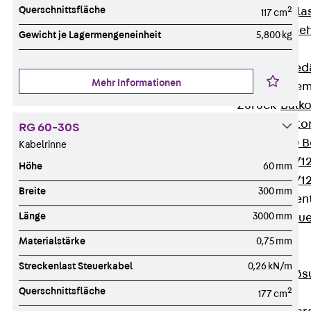
Querschnittsfläche
2
Verbindungsla
117 cm
Verbindungszube
Gewicht je Lagermengeneinheit
5,800 kg
Wärmedämmung
Zurück
Wärmed
Mehr Informationen
Balkondämmele
Zurück
Balk
ISOPRO® Beto
RG 60-30S
ISOPRO® 120 B
Kabelrinne
ISOPRO® 80/12
Höhe
60 mm
ISOPRO® 80/12
Breite
300 mm
Mauerfußelemen
Länge
3000 mm
Zurück
Maue
ISOMUR®
Materialstärke
0,75 mm
Digitale Lösungen
Streckenlast Steuerkabel
0,26 kN/m
Zurück
Digitale Lö
Querschnittsfläche
2
Software
177 cm