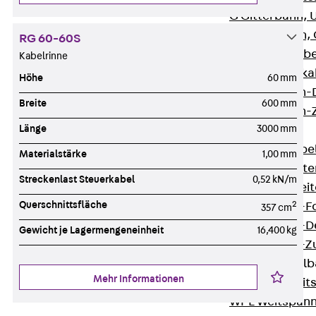
G Gitterbahn, 
GI Gitterbahn,
RG 60-60S
GTD Gitterkabe
Kabelrinne
GTDW Gitterkab
Höhe
60 mm
Gitterbahnen-
Breite
600 mm
Gitterbahnen-
Länge
3000 mm
Kabelleitern
Zurück
Kabel
Materialstärke
1,00 mm
LGG Kabelleiter
Streckenlast Steuerkabel
0,52 kN/m
LGGS Kabelleite
Querschnittsfläche
2
Kabelleitern-F
357 cm
Kabelleitern-D
Gewicht je Lagermengeneinheit
16,400 kg
Kabelleitern-
Weitspannkabel
Mehr Informationen
Zurück
Weit
WPL Weitspann