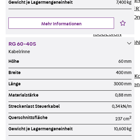
Zurück
Softwar
Gewicht je Lagermengeneinheit
7,400 kg
JORDAHL® EXPERT
JORDAHL® JVB Onl
Mehr Informationen
ISOCHECK
ISODESIGN
FERBOX®-DESIGN 
RG 60-40S
CAD und BIM
Kabelrinne
Services
Höhe
60 mm
Zurück
Services
Breite
400 mm
Beratung, Planung, K
Länge
3000 mm
Individuelle Lösungen
Referenzen
Materialstärke
0,88 mm
Ausbau
Streckenlast Steuerkabel
0,34 kN/m
Zurück
Ausbau
Querschnittsfläche
2
Produkte
237 cm
Zurück
Produkte
Gewicht je Lagermengeneinheit
10,600 kg
Kabeltragsysteme