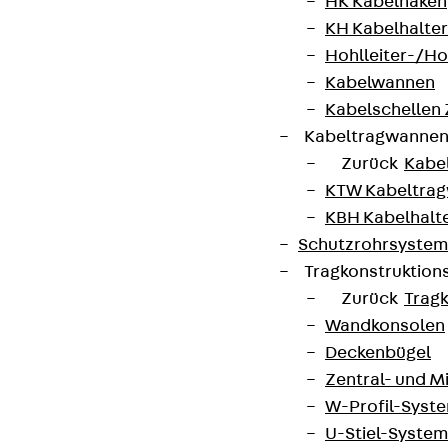
HK Kabelhaken
KH Kabelhalter
Hohlleiter-/H
Kabelwannen
Kabelschellen
Kabeltragwanne
Zurück
Kabe
KTW Kabeltra
KBH Kabelhalt
Schutzrohrsyste
Tragkonstruktio
Zurück
Trag
Wandkonsolen
Deckenbügel
Zentral- und 
W-Profil-Syst
U-Stiel-System