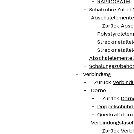
RAPIDOBAT®
Schalrohre Zubeh
Abschalelement
Zurück
Absc
Polystyrolele
Streckmetalle
Streckmetalle
Abschalelemente
Schalungszubehö
Verbindung
Zurück
Verbind
Dorne
Zurück
Dorn
Doppelschubd
Querkraftdorn
Verbindungslasc
Zurück
Verb