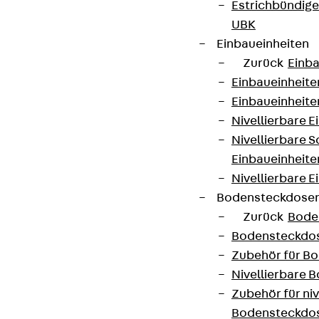
Estrichbündig
UBK
Einbaueinheiten
Zurück
Einba
Einbaueinheite
Einbaueinheite
Nivellierbare 
Nivellierbare 
Einbaueinheite
Nivellierbare E
Bodensteckdose
Zurück
Bode
Bodensteckdo
Zubehör für B
Nivellierbare
Zubehör für niv
Bodensteckdo