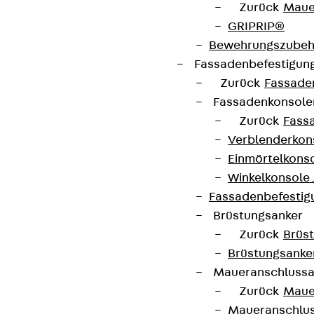
Zurück
Maue
GRIPRIP®
Bewehrungszubeh
Fassadenbefestigun
Zurück
Fassade
Fassadenkonsol
Zurück
Fass
Verblenderkon
Einmörtelkons
Winkelkonsole 
Fassadenbefestig
Brüstungsanker
Zurück
Brüs
Brüstungsanke
Maueranschluss
Zurück
Maue
Maueranschlu