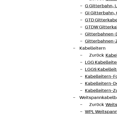
G Gitterbahn, 
GI Gitterbahn,
GTD Gitterkabe
GTDW Gitterkab
Gitterbahnen-
Gitterbahnen-
Kabelleitern
Zurück
Kabel
LGG Kabelleiter
LGGS Kabelleite
Kabelleitern-F
Kabelleitern-D
Kabelleitern-
Weitspannkabel
Zurück
Weit
WPL Weitspann