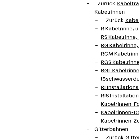
Zurück
Kabeltr
Kabelrinnen
Zurück
Kabe
R Kabelrinne, 
RS Kabelrinne,
RG Kabelrinne,
RGM Kabelrinne
RGS Kabelrinne
RGL Kabelrinne
löschwasserdu
RI Installation
RIS Installatio
Kabelrinnen-Fo
Kabelrinnen-D
Kabelrinnen-Z
Gitterbahnen
Zurück
Gitt