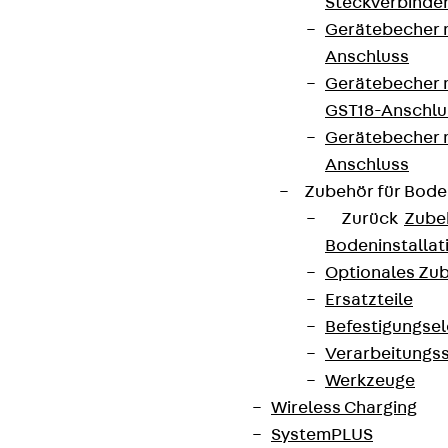
Steckverbinde
Gerätebecher 
Anschluss
Gerätebecher m
GST18-Anschlu
Gerätebecher
Anschluss
Zubehör für Bode
Zurück
Zube
Bodeninstalla
Optionales Zu
Ersatzteile
Befestigungse
Verarbeitungss
Werkzeuge
Wireless Charging
SystemPLUS