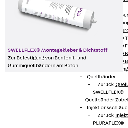
SECUFLEX®
Frischbetonverbu
Rohrdurchführu
Zurück
Rohr
PENTAFLEX® T
PENTAFLEX® Fu
SWELLFLEX® Montagekleber & Dichtstoff
PENTAFLEX® B
Zur Befestigung von Bentonit- und
PENTAFLEX® B
Gummiquellbändern am Beton
Rohrdurchführung
Quellbänder
Zurück
Quel
SWELLFLEX®
SWELLFLEX® Zubehör wird zum Einbau der
Quellbänder Zube
SWELLFLEX® Quellbänder auf der Baustelle und im
Injektionsschläu
Fertigteilwerk eingesetzt.
Zurück
Injek
PLURAFLEX®