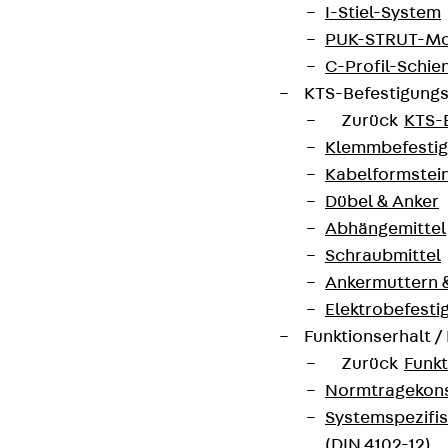
I-Stiel-System
PUK-STRUT-Mo
C-Profil-Schie
KTS-Befestigung
Zurück
KTS-
Klemmbefesti
Kabelformstei
Dübel & Anker
Abhängemittel
Schraubmittel
Ankermuttern 
Elektrobefesti
Funktionserhalt 
Zurück
Funkt
Normtragekonst
Systemspezifis
(DIN 4102-12)