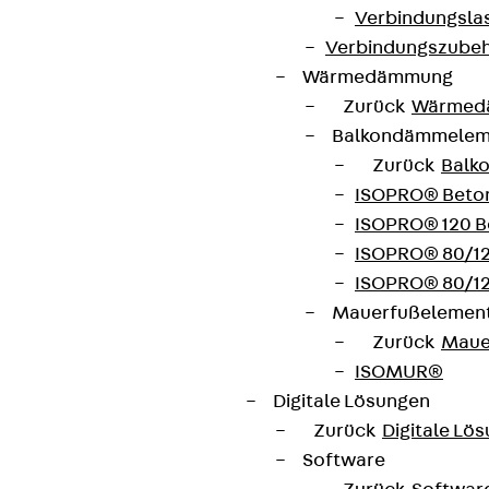
Verbindungsla
Verbindungszube
Wärmedämmung
Zurück
Wärmed
Balkondämmele
Zurück
Balk
ISOPRO® Beto
ISOPRO® 120 B
ISOPRO® 80/12
ISOPRO® 80/12
Mauerfußelemen
Zurück
Maue
ISOMUR®
Digitale Lösungen
Zurück
Digitale Lö
Software