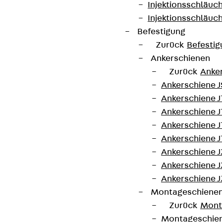
Injektionsschläuc
Injektionsschläuc
Befestigung
Kontakt
Zurück
Befestig
Ankerschienen
contact@pohlcon.com
Zurück
Anke
Ankerschiene J
+49 30 68283-04
Ankerschiene 
Ankerschiene J
Ankerschiene J
Ankerschiene J
Ankerschiene J
Ankerschiene J
Newsletter
Ankerschiene J
Montageschiene
Wir informieren regelmäßig zu
Zurück
Mont
Produktneuheiten, Referenzen und aktuellen
Montageschie
Themen.