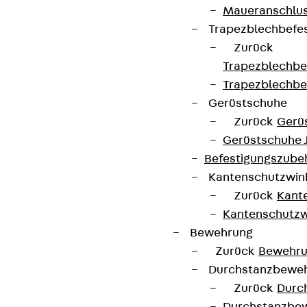
Maueranschlus
Trapezblechbefe
Zurück
Trapezblechbe
Trapezblechbe
Gerüstschuhe
Zurück
Gerü
Gerüstschuhe 
Befestigungszube
Kantenschutzwin
Zurück
Kant
Kantenschutzw
Bewehrung
Zurück
Bewehr
Durchstanzbewe
Zurück
Durc