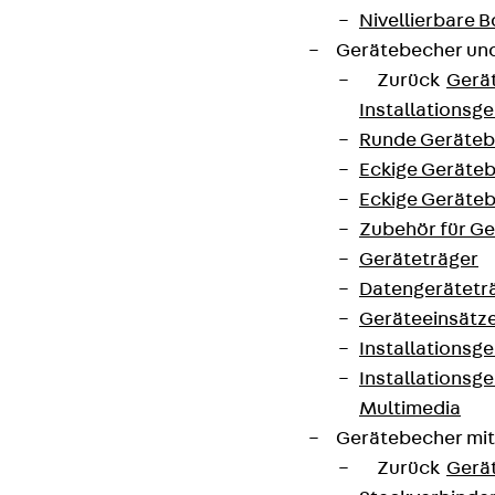
Nivellierbare
Gerätebecher und
Zurück
Gerä
Installationsg
Runde Geräteb
Eckige Geräte
Eckige Geräte
Zubehör für G
Geräteträger
Datengerätetr
Geräteeinsätz
Installationsg
Installationsg
Multimedia
Gerätebecher mi
Zurück
Gerä