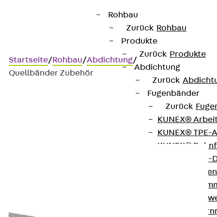
Rohbau
Zurück
Rohbau
Produkte
Zurück
Produkte
Startseite
/
Rohbau
/
Abdichtung
/
Abdichtung
Quellbänder Zubehör
Zurück
Abdicht
Fugenbänder
Zurück
Fuge
Quellbänder Zubehör
KUNEX® Arbei
KUNEX® TPE-A
KUNEX® Dehnf
KUNEX® TPE-D
KUNEX® Fugen
KUNEX® Klem
KUNEX® Schwe
KUNEX® Stern