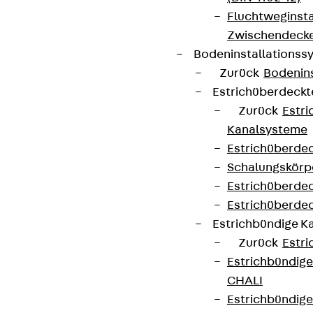
Fluchtweginsta
Zwischendecke
Bodeninstallations
Zurück
Bodenin
Estrichüberdeck
Zurück
Estr
Kanalsysteme
Estrichüberde
Schalungskörp
Estrichüberde
Estrichüberde
Estrichbündige 
Zurück
Estr
Estrichbündig
CHALI
Estrichbündig