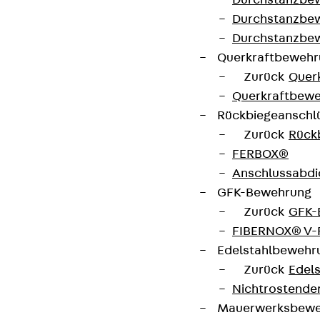
Durchstanzbe
Durchstanzbew
Durchstanzbe
Querkraftbeweh
Zurück
Quer
Querkraftbewe
Rückbiegeanschl
Zurück
Rück
FERBOX®
Anschlussabdi
GFK-Bewehrung
Zurück
GFK-
FIBERNOX® V
Edelstahlbewehr
Zurück
Edel
Nichtrostender
Mauerwerksbew