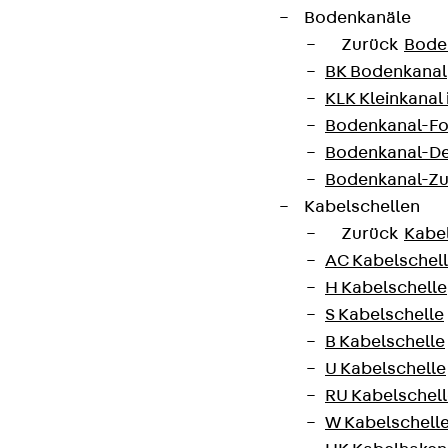
Bodenkanäle
Zurück
Bode
BK Bodenkanal
KLK Kleinkanal 
Bodenkanal-Fo
Bodenkanal-De
Bodenkanal-Z
Kabelschellen
Zurück
Kabe
AC Kabelschel
H Kabelschelle
S Kabelschelle
B Kabelschelle
U Kabelschelle
RU Kabelschel
W Kabelschell