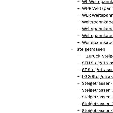
WL Weitspannka
WPR Weitspann
WLR Weitspann
Weitspannkabel
Weitspannkabe
Weitspannkabe
Weitspannkab
Steigetrassen
Zurück
Steig
STU Steigetrass
ST Steigetrasse
LGG Steigetrass
Steigetrassen
Steigetrassen
Steigetrassen
Steigetrassen
Steigetrassen-