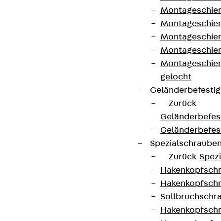
Montageschien
Montageschien
Jetzt anmelden
Montageschien
Montageschien
Montageschien
gelocht
Connect
Geländerbefesti
Zurück
Geländerbefes
Geländerbefes
Spezialschraube
Zurück
Spez
Hakenkopfschr
Hakenkopfschr
Sollbruchschr
Hakenkopfschr