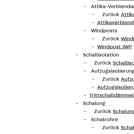
Attika-Verblenda
Zurück
Attik
Attikaverblend
Windposts
Zurück
Wind
Windpost JWP
Schallisolation
Zurück
Schallis
Aufzugsisolierun
Zurück
Aufzu
Aufzugsisolier
Trittschalldämme
Schalung
Zurück
Schalun
Schalrohre
Zurück
Scha