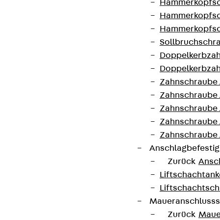
Hammerkopfsc
Hammerkopfsc
Partner von Anfang bis Zukunft.
Hammerkopfsc
Sollbruchschr
Doppelkerbzah
Doppelkerbzah
AGB
Zahnschraube 
Zahnschraube 
Cookie-Einstellungen
Zahnschraube 
Hinweisgebersystem
Zahnschraube
Datenschutz
Zahnschraube 
Anschlagbefesti
Impressum
Zurück
Ansc
Liftschachtank
Liftschachtsch
Maueranschlusss
Zurück
Maue