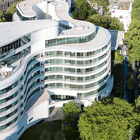
n
ysteme