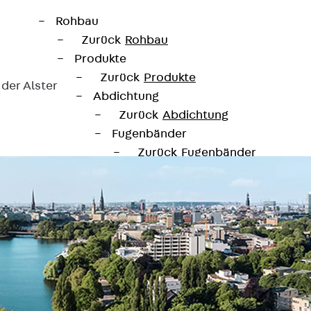
Rohbau
Zurück
Rohbau
Produkte
Zurück
Produkte
 der Alster
Abdichtung
Zurück
Abdichtung
 der Alster
Fugenbänder
Zurück
Fugenbänder
KUNEX® Arbeitsfugenbänder
KUNEX® TPE-Arbeitsfugenbänd
KUNEX® Dehnfugenbänder
KUNEX® TPE-Dehnfugenbänder
KUNEX® Fugenabschlussbänder
KUNEX® Klemmfugenband
KUNEX® Schweißkonstruktionen
KUNEX® Sternrohr