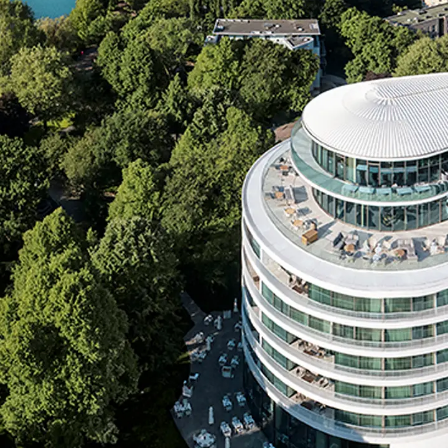
KUNEX® Mauerkragen
KUNEX® ABS Abschalelemente
Fugenbänder Zubehör
Fugenbleche
Zurück
Fugenbleche
PENTAFLEX KB®
PENTAFLEX KB® Agrar
PENTAFLEX® FBA
PENTAFLEX® ABS
PENTAFLEX® OBS
PENTAFLEX® FTS
PENTAFLEX® STK
PENTAFLEX® OPTI-Mauerstärke
PENTAFLEX® Modul
Fugenbleche Zubehör
Frischbetonverbundsysteme
Zurück
Frischbetonverbunds