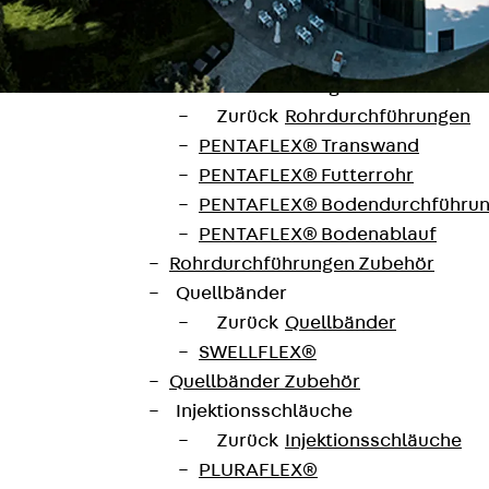
SECUFLEX®
Frischbetonverbundsysteme Zubeh
Rohrdurchführungen
Zurück
Rohrdurchführungen
PENTAFLEX® Transwand
PENTAFLEX® Futterrohr
PENTAFLEX® Bodendurchführu
PENTAFLEX® Bodenablauf
Rohrdurchführungen Zubehör
Quellbänder
Zurück
Quellbänder
SWELLFLEX®
Quellbänder Zubehör
Injektionsschläuche
Zurück
Injektionsschläuche
nmittelbarer Nähe zur Alster. Die Themen Na
PLURAFLEX®