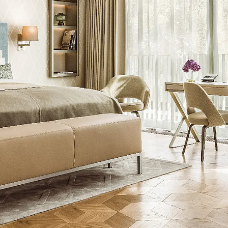
Montageschiene JM K
Montageschiene JML K, gelocht
Montageschiene JXM W, gezahn
Montageschiene JZM K, gezahnt
Montageschiene JZML K, gezahnt
Geländerbefestigungsschienen
Zurück
Geländerbefestigungs
Geländerbefestigungsschiene J
Spezialschrauben
Zurück
Spezialschrauben
Hakenkopfschraube JA
Hakenkopfschraube JB
Sollbruchschraube JB-SB
Hakenkopfschraube JC
Hammerkopfschraube JD
Hammerkopfschraube JG