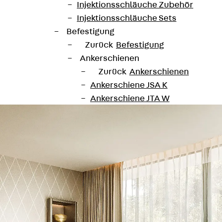
aufgegriffen. Es gibt keine Rückseite – all
Injektionsschläuche Zubehör
Injektionsschläuche Sets
 große Glasfassade, die die Grenze zwischen Natur und
Befestigung
 die Szeneviertel, in die Innenstadt zum Shoppen und zu
Zurück
Befestigung
Ankerschienen
bereich verbaut, u. a. runde Edelstahleinheiten UEKD R
Zurück
Ankerschienen
Ankerschiene JSA K
Ankerschiene JTA W
Ankerschiene JTA K
Ankerschiene JTA RT W
Ankerschiene JTA RF W
Ankerschiene JXA W, gezahnt
Ankerschiene JXA PC W, gezahnt
Ankerschiene JZA K, gezahnt
Montageschienen
Zurück
Montageschienen
Montageschiene JM W