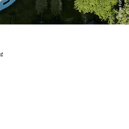
ör
ng
tur und Wasser wurden in einer