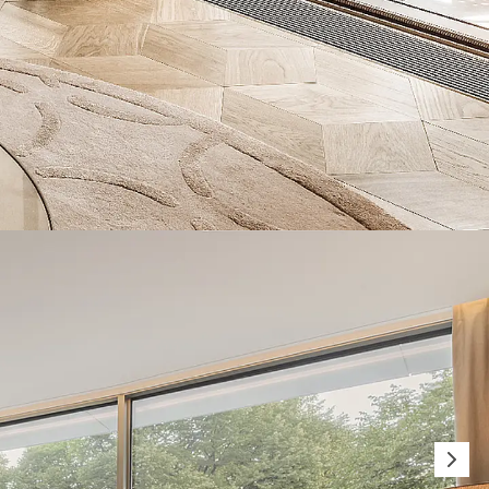
n
nen