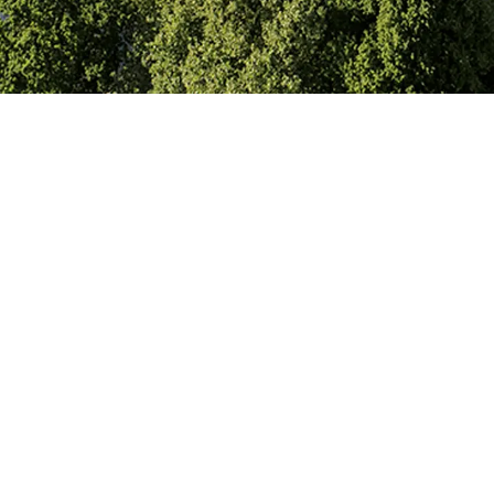
Ort
Hamburg, Deutschland
Bauzeit
2014
–
2018
Architekt
Störmer Murphy and Partners
Bauherr
The Fontenay Hamburg
Das Luxushotel „The Fontenay“ liegt in u