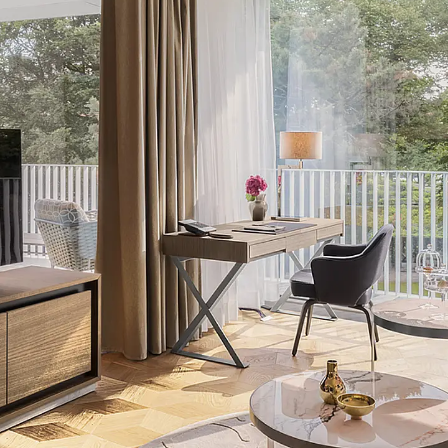
Zurück
Trapezblechbefestigu
Trapezblechbefestigungsschien
Gerüstschuhe
Zurück
Gerüstschuhe
Gerüstschuhe JG
Befestigungszubehör
Kantenschutzwinkel
Zurück
Kantenschutzwinkel
Kantenschutzwinkel JKW
Bewehrung
Zurück
Bewehrung
Durchstanzbewehrung
Zurück
Durchstanzbewehrung
Durchstanzbewehrung JDA
Durchstanzbewehrung JDA-FT-K
Durchstanzbewehrung Zubehör