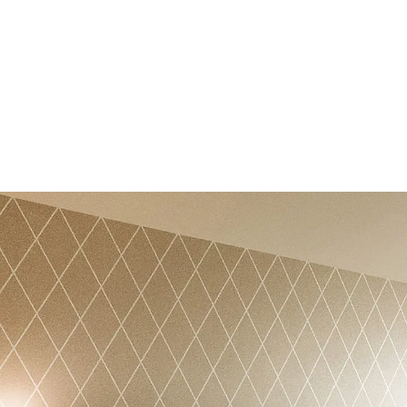
wellenförmigen Bauweise architektonisch 
Der Neubau besticht außerdem durch seine 14.000 m²
am Alsterwanderweg, der fußläufig zu Restaurants, in
Im „The Fontenay“ wurden Produkte aus dem Unterflur