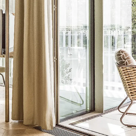
t
 & gelocht
schienen
GB