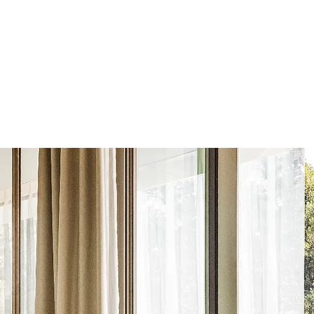
e Seiten stehen im Grünen.
 Wohnen verschwimmen lassen. Das Hotel liegt direkt
r HafenCity führt.
 E.