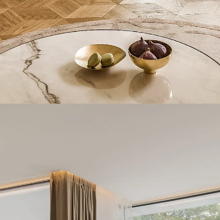
Hammerkopfschraube JH
Sollbruchschraube JH-SB
Doppelkerbzahnschraube JKB
Doppelkerbzahnschraube JKC
Zahnschraube JXB
Zahnschraube JXD
Zahnschraube JXE
Zahnschraube JXH
Zahnschraube JZS
Anschlagbefestigungen
Zurück
Anschlagbefestigunge
Liftschachtanker JLF
Liftschachtschlinge JLS
Maueranschlussschienen
Zurück
Maueranschlussschie
Maueranschlussschiene KT
Trapezblechbefestigungsschienen