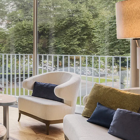
ngsschienen
e JTB
L