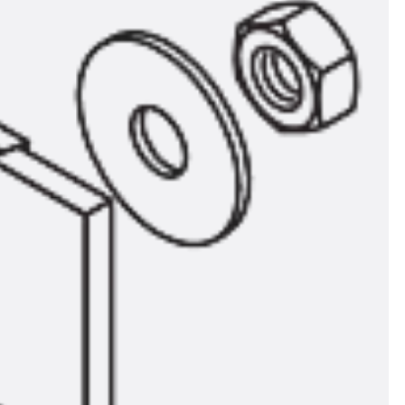
t
 & gelocht
schienen
GB