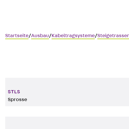
Startseite
/
Ausbau
/
Kabeltragsysteme
/
Steigetrasse
Steigetrassen-Zubehör STU 
STLS
Sprosse