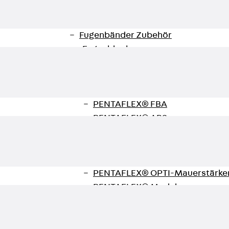
KUNEX® Mauerkragen
KUNEX® ABS Abschalelemente
Fugenbänder Zubehör
Fugenbleche
Zurück
Fugenbleche
PENTAFLEX KB®
PENTAFLEX KB® Agrar
PENTAFLEX® FBA
PENTAFLEX® ABS
PENTAFLEX® OBS
PENTAFLEX® FTS
PENTAFLEX® STK
PENTAFLEX® OPTI-Mauerstärke
PENTAFLEX® Modul
Fugenbleche Zubehör
Frischbetonverbundsysteme
Zurück
Frischbetonverbunds