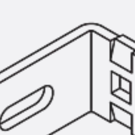
Montageschiene JM K
Montageschiene JML K, gelocht
Montageschiene JXM W, gezahn
Montageschiene JZM K, gezahnt
Montageschiene JZML K, gezahnt
Geländerbefestigungsschienen
Zurück
Geländerbefestigungs
Geländerbefestigungsschiene J
Spezialschrauben
Zurück
Spezialschrauben
Hakenkopfschraube JA
Hakenkopfschraube JB
Sollbruchschraube JB-SB
Hakenkopfschraube JC
Hammerkopfschraube JD
Hammerkopfschraube JG