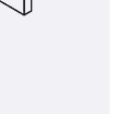
n
nen