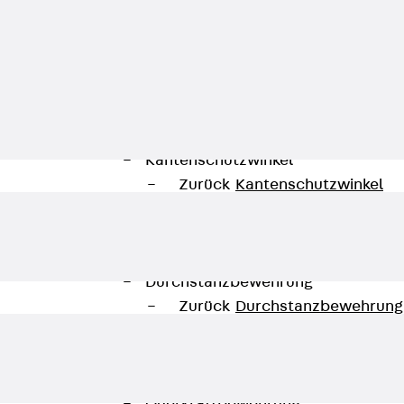
Zurück
Trapezblechbefestigu
Trapezblechbefestigungsschien
Gerüstschuhe
Zurück
Gerüstschuhe
Gerüstschuhe JG
Befestigungszubehör
Kantenschutzwinkel
Zurück
Kantenschutzwinkel
Kantenschutzwinkel JKW
Bewehrung
Zurück
Bewehrung
Durchstanzbewehrung
Zurück
Durchstanzbewehrung
Durchstanzbewehrung JDA
Durchstanzbewehrung JDA-FT-K
Durchstanzbewehrung Zubehör