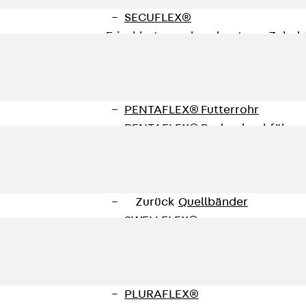
SECUFLEX®
Frischbetonverbundsysteme Zubeh
Rohrdurchführungen
Zurück
Rohrdurchführungen
PENTAFLEX® Transwand
PENTAFLEX® Futterrohr
PENTAFLEX® Bodendurchführu
PENTAFLEX® Bodenablauf
Rohrdurchführungen Zubehör
Quellbänder
Zurück
Quellbänder
SWELLFLEX®
Quellbänder Zubehör
Injektionsschläuche
Zurück
Injektionsschläuche
PLURAFLEX®