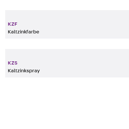
KZF
Kaltzinkfarbe
KZS
Kaltzinkspray
Zur Komplettierung des Kabeltragsystems steht nebe
Verfügung, u. a. Seitenverbinder, Trennstege, Kopfp