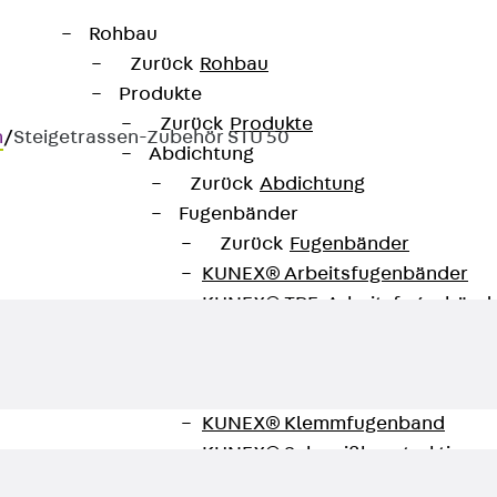
Rohbau
Zurück
Rohbau
Produkte
Zurück
Produkte
n
/
Steigetrassen-Zubehör STU 50
Abdichtung
Zurück
Abdichtung
Fugenbänder
50
Zurück
Fugenbänder
KUNEX® Arbeitsfugenbänder
KUNEX® TPE-Arbeitsfugenbänd
KUNEX® Dehnfugenbänder
KUNEX® TPE-Dehnfugenbänder
KUNEX® Fugenabschlussbänder
KUNEX® Klemmfugenband
KUNEX® Schweißkonstruktionen
KUNEX® Sternrohr