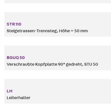
STR 110
Steigetrassen-Trennsteg, Höhe = 50 mm
BGUQ 50
Verschraubte Kopfplatte 90° gedreht, STU 50
LH
Leiterhalter