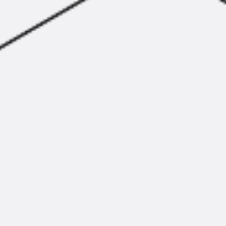
Hammerkopfschraube JH
Sollbruchschraube JH-SB
Doppelkerbzahnschraube JKB
Doppelkerbzahnschraube JKC
Zahnschraube JXB
Zahnschraube JXD
Zahnschraube JXE
Zahnschraube JXH
Zahnschraube JZS
Anschlagbefestigungen
Zurück
Anschlagbefestigunge
Liftschachtanker JLF
Liftschachtschlinge JLS
Maueranschlussschienen
Zurück
Maueranschlussschie
Maueranschlussschiene KT
Trapezblechbefestigungsschienen