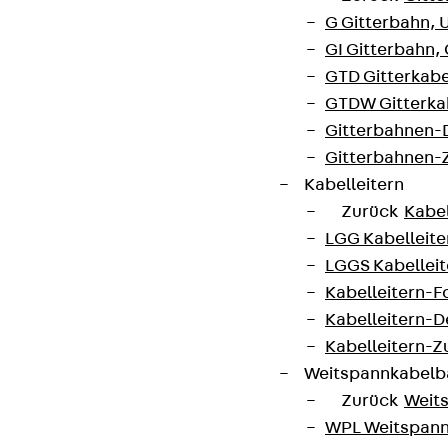
G Gitterbahn, 
GI Gitterbahn,
GTD Gitterkabe
GTDW Gitterkab
Gitterbahnen-
Gitterbahnen-
Kabelleitern
Zurück
Kabel
LGG Kabelleiter
LGGS Kabelleite
Kabelleitern-F
Kabelleitern-D
Kabelleitern-
Weitspannkabel
Zurück
Weit
WPL Weitspann