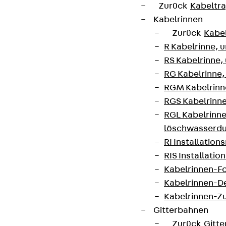
Zurück
Kabeltr
Kabelrinnen
Zurück
Kabe
R Kabelrinne, 
RS Kabelrinne,
RG Kabelrinne,
RGM Kabelrinne
RGS Kabelrinne
RGL Kabelrinne
löschwasserdu
RI Installation
RIS Installatio
Kabelrinnen-Fo
Kabelrinnen-D
Kabelrinnen-Z
Gitterbahnen
Zurück
Gitt