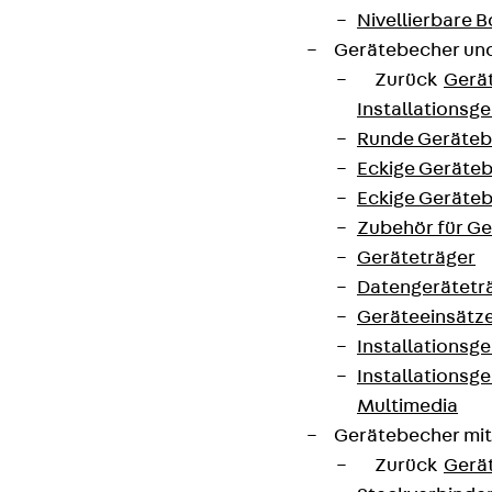
Nivellierbare
Gerätebecher und
Zurück
Gerä
Installationsg
Runde Geräteb
Eckige Geräte
Eckige Geräte
Zubehör für G
Geräteträger
Datengerätetr
Geräteeinsätz
Installationsg
Installationsg
Multimedia
Gerätebecher mi
Zurück
Gerä