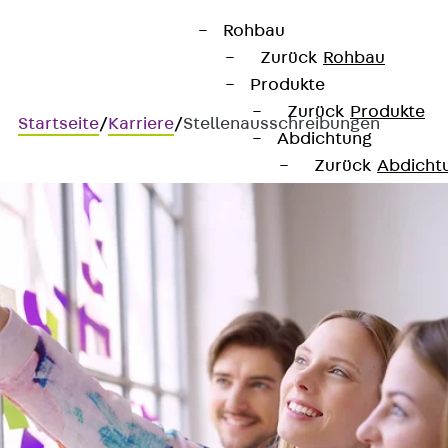
Rohbau
Zurück
Rohbau
Produkte
Zurück
Produkte
Startseite
/
Karriere
/
Stellenausschreibungen
Abdichtung
Zurück
Abdicht
Fugenbänder
Zurück
Fuge
KUNEX® Arbei
KUNEX® TPE-A
KUNEX® Dehnf
KUNEX® TPE-D
KUNEX® Fugen
KUNEX® Klem
KUNEX® Schwe
KUNEX® Stern