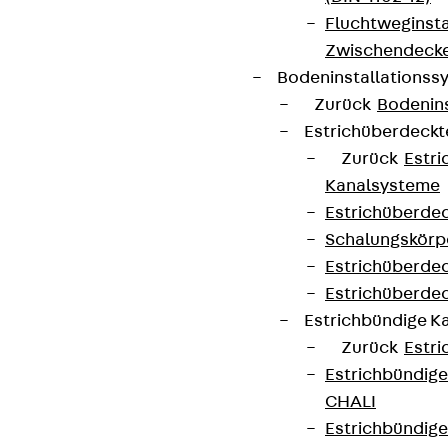
Fluchtweginsta
Zwischendecke
Bodeninstallations
Zurück
Bodenin
Estrichüberdeck
Zurück
Estr
Kanalsysteme
Estrichüberde
Schalungskörp
Estrichüberde
Estrichüberde
Estrichbündige 
Zurück
Estr
Estrichbündig
CHALI
Estrichbündig