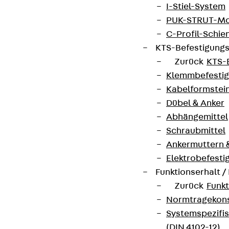
I-Stiel-System
PUK-STRUT-Mo
C-Profil-Schie
KTS-Befestigung
Zurück
KTS-
Klemmbefesti
Kabelformstei
Dübel & Anker
Abhängemittel
Schraubmittel
Ankermuttern 
Elektrobefesti
Funktionserhalt 
Zurück
Funkt
Normtragekonst
Systemspezifis
(DIN 4102-12)