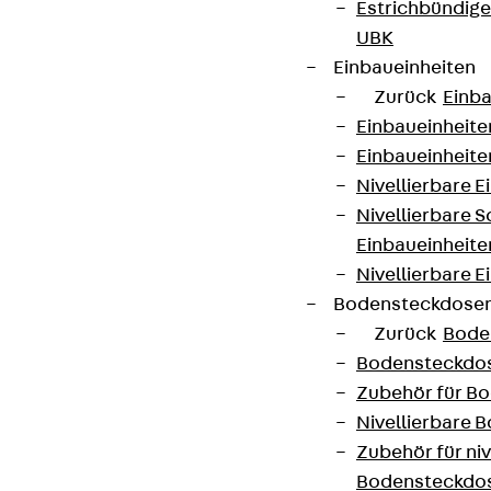
Estrichbündig
UBK
Einbaueinheiten
Zurück
Einba
Einbaueinheite
Einbaueinheite
Nivellierbare 
Nivellierbare 
Einbaueinheite
Nivellierbare E
Bodensteckdose
Zurück
Bode
Bodensteckdo
Zubehör für B
Nivellierbare
Zubehör für niv
Bodensteckdo