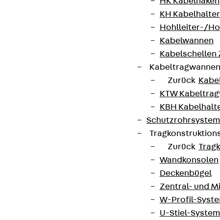
HK Kabelhaken
KH Kabelhalter
Hohlleiter-/H
Kabelwannen
Kabelschellen
Kabeltragwanne
Zurück
Kabe
KTW Kabeltra
KBH Kabelhalt
Schutzrohrsyste
Tragkonstruktio
Zurück
Trag
Wandkonsolen
Deckenbügel
Zentral- und 
W-Profil-Syst
U-Stiel-System