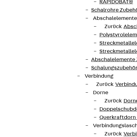
RAPIDOBAT®
Schalrohre Zubeh
Abschalelement
Zurück
Absc
Polystyrolele
Streckmetalle
Streckmetalle
Abschalelemente
Schalungszubehö
Verbindung
Zurück
Verbind
Dorne
Zurück
Dorn
Doppelschubd
Querkraftdorn
Verbindungslasc
Zurück
Verb