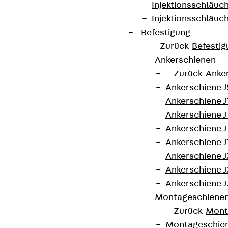
Injektionsschläuc
Injektionsschläuc
Befestigung
Zurück
Befestig
Ankerschienen
Zurück
Anke
Ankerschiene J
Ankerschiene 
Ankerschiene J
Ankerschiene J
Ankerschiene J
Ankerschiene J
Ankerschiene J
Ankerschiene J
Montageschiene
Zurück
Mont
Montageschie