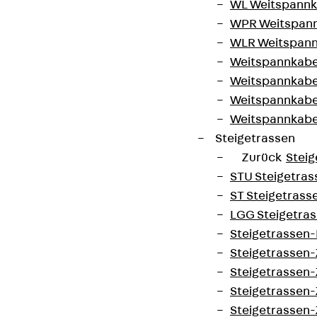
WL Weitspannka
WPR Weitspann
WLR Weitspann
Weitspannkabel
Weitspannkabe
Weitspannkabe
Weitspannkab
Steigetrassen
Zurück
Steig
STU Steigetrass
ST Steigetrasse
LGG Steigetrass
Steigetrassen
Steigetrassen
Steigetrassen
Steigetrassen
Steigetrassen-