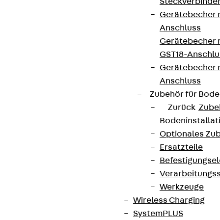
Steckverbinde
Gerätebecher 
Anschluss
Gerätebecher m
GST18-Anschlu
Gerätebecher
Anschluss
Zubehör für Bode
Zurück
Zube
Bodeninstalla
Optionales Zu
Ersatzteile
Befestigungse
Verarbeitungss
Werkzeuge
Wireless Charging
SystemPLUS