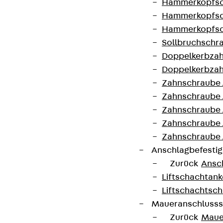
Hammerkopfsc
Hammerkopfsc
Hammerkopfsc
Sollbruchschr
Doppelkerbzah
Doppelkerbzah
Zahnschraube 
Zahnschraube 
Zahnschraube 
Zahnschraube
Zahnschraube 
Anschlagbefesti
Zurück
Ansc
Kontakt
Liftschachtank
Liftschachtsch
Wir freuen uns auf Ihre
Maueranschlusss
Nachricht
Zurück
Maue