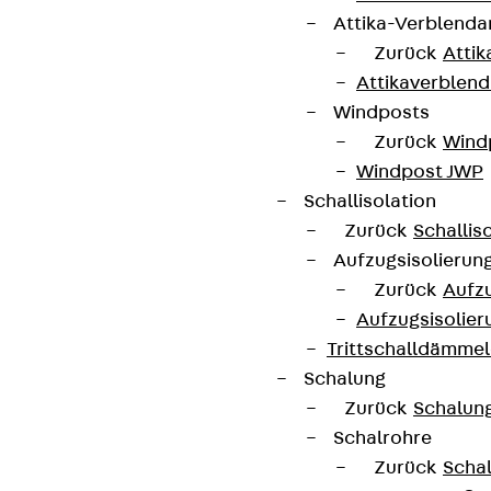
Attika-Verblenda
Zurück
Attik
Partner von Anfang bis Zukunft.
Attikaverblend
Windposts
Zurück
Wind
Windpost JWP
Schallisolation
AGB
Zurück
Schallis
Aufzugsisolierun
Cookie-Einstellungen
Zurück
Aufzu
Hinweisgebersystem
Aufzugsisolier
Datenschutz
Trittschalldämme
Schalung
Impressum
Zurück
Schalun
Schalrohre
Zurück
Scha