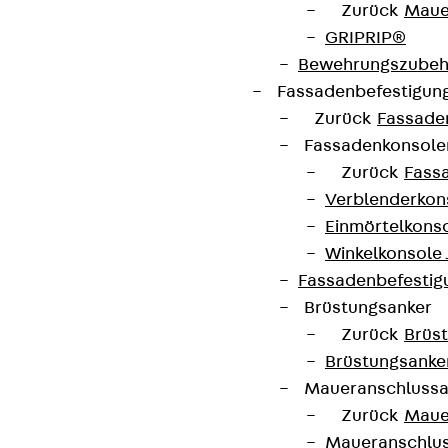
Produktneuheiten, Referenzen und aktuellen
Zurück
Maue
Themen.
GRIPRIP®
Bewehrungszubeh
Fassadenbefestigun
Jetzt anmelden
Zurück
Fassade
Fassadenkonsol
Zurück
Fass
Verblenderkon
Connect
Einmörtelkons
Winkelkonsole 
Fassadenbefestig
Brüstungsanker
Zurück
Brüs
Brüstungsanke
Maueranschluss
Zurück
Maue
Maueranschlu