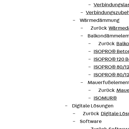
Verbindungsla
Verbindungszube
Wärmedämmung
Zurück
Wärmed
Balkondämmele
Zurück
Balk
ISOPRO® Beto
ISOPRO® 120 B
ISOPRO® 80/12
ISOPRO® 80/12
Mauerfußelemen
Zurück
Maue
ISOMUR®
Digitale Lösungen
Zurück
Digitale Lö
Software