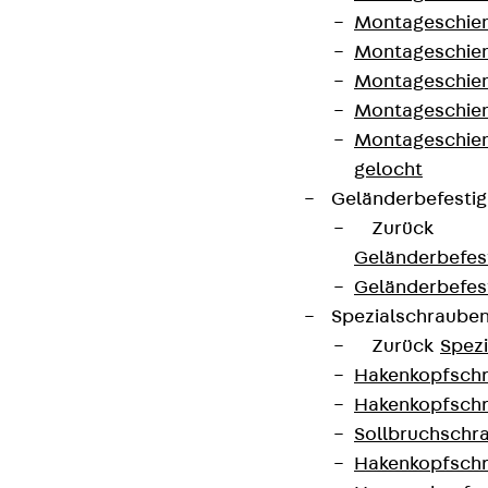
Montageschien
Montageschien
Montageschien
Montageschien
Montageschien
gelocht
Geländerbefesti
Zurück
Geländerbefes
Geländerbefes
Spezialschraube
Zurück
Spez
Hakenkopfschr
Hakenkopfschr
Sollbruchschr
Hakenkopfschr