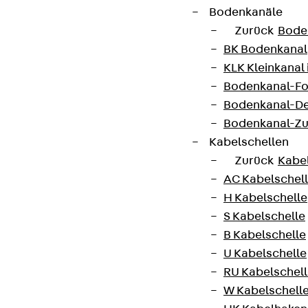
Bodenkanäle
Zurück
Bode
BK Bodenkanal
KLK Kleinkanal 
Bodenkanal-Fo
Bodenkanal-De
Bodenkanal-Z
Kabelschellen
Zurück
Kabe
AC Kabelschel
H Kabelschelle
S Kabelschelle
B Kabelschelle
U Kabelschelle
RU Kabelschel
W Kabelschell