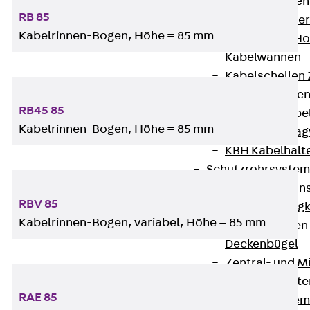
HK Kabelhaken
RB 85
KH Kabelhalter
Kabelrinnen-Bogen, Höhe = 85 mm
Hohlleiter-/H
Kabelwannen
Kabelschellen
Kabeltragwanne
RB45 85
Zurück
Kabe
Kabelrinnen-Bogen, Höhe = 85 mm
KTW Kabeltra
KBH Kabelhalt
Schutzrohrsyste
Tragkonstruktio
RBV 85
Zurück
Trag
Kabelrinnen-Bogen, variabel, Höhe = 85 mm
Wandkonsolen
Deckenbügel
Zentral- und 
W-Profil-Syst
RAE 85
U-Stiel-System