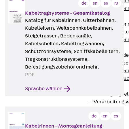
Steckverbinde
de
en
es
ru
Gerätebecher 
Kabeltragsysteme - Gesamtkatalog
Anschluss
Katalog für Kabelrinnen, Gitterbahnen,
Gerätebecher m
Kabelleitern, Weitspannkabelbahnen,
GST18-Anschlu
Steigetrassen, Bodenkanäle,
Gerätebecher
Kabelschellen, Kabeltragwannen,
Anschluss
Schutzrohrsysteme, Schiffskabelleitern,
Zubehör für Bode
Tragkonstruktionssysteme,
Zurück
Zube
Befestigungszubehör und mehr.
Bodeninstalla
PDF
Optionales Zu
Ersatzteile
Sprache wählen
Befestigungse
Verarbeitungss
Werkzeuge
de
en
es
Wireless Charging
SystemPLUS
Kabelrinnen - Montageanleitung