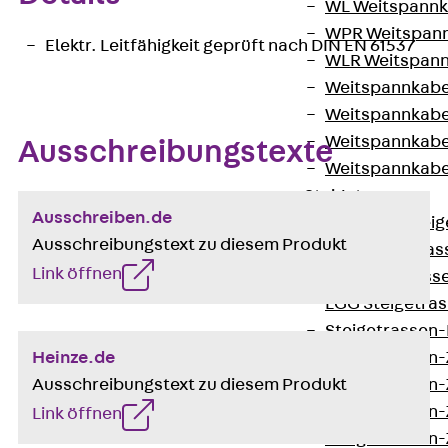
WL Weitspannka
WPR Weitspann
Elektr. Leitfähigkeit geprüft nach DIN EN 61537
WLR Weitspann
Weitspannkabel
Weitspannkabe
Weitspannkabe
Ausschreibungstexte
Weitspannkab
Steigetrassen
Ausschreiben.de
Zurück
Steig
Ausschreibungstext zu diesem Produkt
STU Steigetrass
Link öffnen
ST Steigetrasse
LGG Steigetrass
Steigetrassen
Heinze.de
Steigetrassen
Ausschreibungstext zu diesem Produkt
Steigetrassen
Steigetrassen
Link öffnen
Steigetrassen-