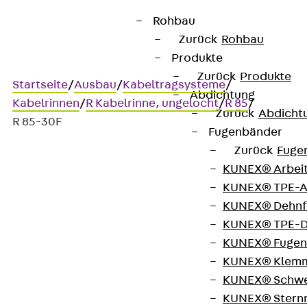
Rohbau
Zurück
Rohbau
Produkte
Zurück
Produkte
Startseite
/
Ausbau
/
Kabeltragsysteme
/
Abdichtung
Kabelrinnen
/
R Kabelrinne, ungelocht
/
R 85
/
Zurück
Abdicht
R 85-30F
Fugenbänder
Zurück
Fuge
KUNEX® Arbei
Art.-Nr. R 85-30F
KUNEX® TPE-A
Kabelrinne ungelocht
KUNEX® Dehnf
KUNEX® TPE-D
Kabelrinne, ungelocht, Höhe
KUNEX® Fugen
KUNEX® Klem
= 85 mm
KUNEX® Schwe
KUNEX® Stern