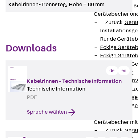
Kabelrinnen-Trennsteg, Höhe = 80 mm
Nivellierbare
Gerätebecher und
Zurück
Gerä
Installationsg
Runde Geräteb
Downloads
Eckige Geräte
Eckige Geräte
Zubehör für G
de
en
Geräteträger
Datengerätetr
Kabelrinnen - Technische Information
Technische Information
Geräteeinsätz
PDF
Installationsg
Installationsg
Sprache wählen
Multimedia
Gerätebecher mi
Zurück
Gerä