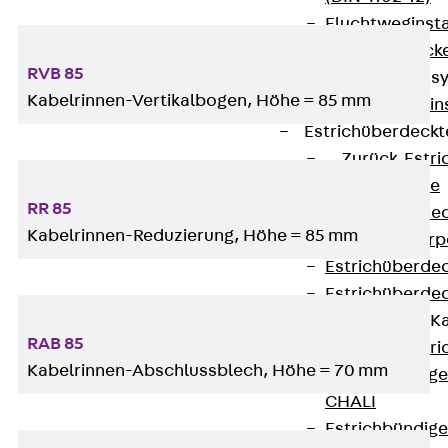
Fluchtweginsta
Zwischendecke
RVB 85
Bodeninstallations
Kabelrinnen-Vertikalbogen, Höhe = 85 mm
Zurück
Bodenin
Estrichüberdeck
Zurück
Estr
Kanalsysteme
RR 85
Estrichüberde
Kabelrinnen-Reduzierung, Höhe = 85 mm
Schalungskörp
Estrichüberde
Estrichüberde
Estrichbündige 
RAB 85
Zurück
Estr
Kabelrinnen-Abschlussblech, Höhe = 70 mm
Estrichbündig
CHALI
Estrichbündig