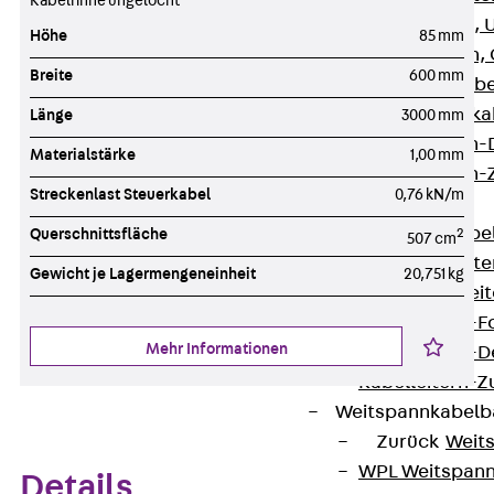
Kabelrinne ungelocht
G Gitterbahn, 
Höhe
85 mm
GI Gitterbahn,
Breite
600 mm
GTD Gitterkabe
GTDW Gitterkab
Länge
3000 mm
Gitterbahnen-
Materialstärke
1,00 mm
Gitterbahnen-
Streckenlast Steuerkabel
0,76 kN/m
Kabelleitern
Zurück
Kabel
Querschnittsfläche
2
507 cm
LGG Kabelleiter
Gewicht je Lagermengeneinheit
20,751 kg
LGGS Kabelleite
Kabelleitern-F
Mehr Informationen
Kabelleitern-D
Kabelleitern-
Weitspannkabel
Zurück
Weit
WPL Weitspann
Details