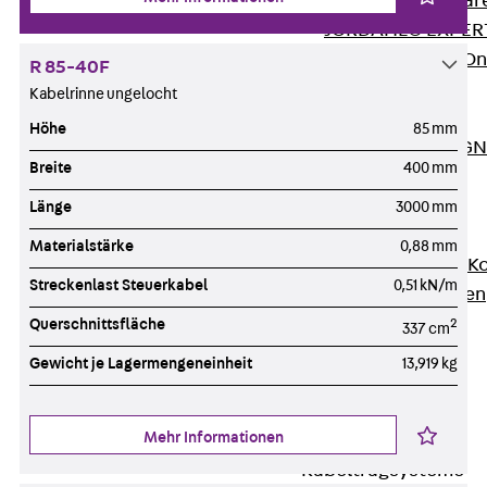
Zurück
Softwar
JORDAHL® EXPERT
JORDAHL® JVB Onl
R 85-40F
ISOCHECK
Kabelrinne ungelocht
ISODESIGN
Höhe
85 mm
FERBOX®-DESIGN 
Breite
400 mm
CAD und BIM
Services
Länge
3000 mm
Zurück
Services
Materialstärke
0,88 mm
Beratung, Planung, K
Streckenlast Steuerkabel
0,51 kN/m
Individuelle Lösungen
Referenzen
Querschnittsfläche
2
337 cm
Ausbau
Gewicht je Lagermengeneinheit
13,919 kg
Zurück
Ausbau
Produkte
Mehr Informationen
Zurück
Produkte
Kabeltragsysteme