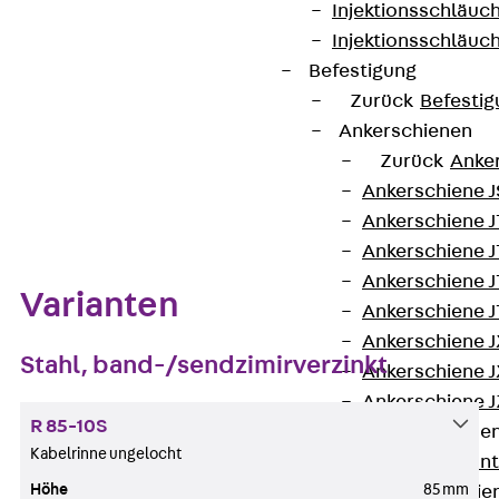
Injektionsschläuc
Auf die Merkliste
Injektionsschläuc
Datenblatt herunterladen
Befestigung
Zurück
Befestig
Ankerschienen
Zurück
Anke
Ankerschiene J
Zum Abschnitt navigieren
Ankerschiene 
Ankerschiene J
Ankerschiene J
Varianten
Ankerschiene J
Ankerschiene J
Stahl, band-/sendzimirverzinkt
Ankerschiene J
Ankerschiene J
R 85-10S
Montageschiene
Kabelrinne ungelocht
Zurück
Mont
Höhe
85 mm
Montageschie