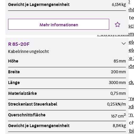
RAPIDOBAT®
Gewicht je Lagermengeneinheit
6,134 kg
Schalrohre Zubeh
Abschalelement
Mehr Informationen
Zurück
Absc
Polystyrolele
Streckmetalle
R 85-20F
Streckmetalle
Kabelrinne ungelocht
Abschalelemente
Höhe
85 mm
Schalungszubehö
Breite
200 mm
Verbindung
Zurück
Verbind
Länge
3000 mm
Dorne
Materialstärke
0,75 mm
Zurück
Dorn
Streckenlast Steuerkabel
0,25 kN/m
Doppelschubd
Querkraftdorn
Querschnittsfläche
2
167 cm
Verbindungslasc
Gewicht je Lagermengeneinheit
8,114 kg
Zurück
Verb