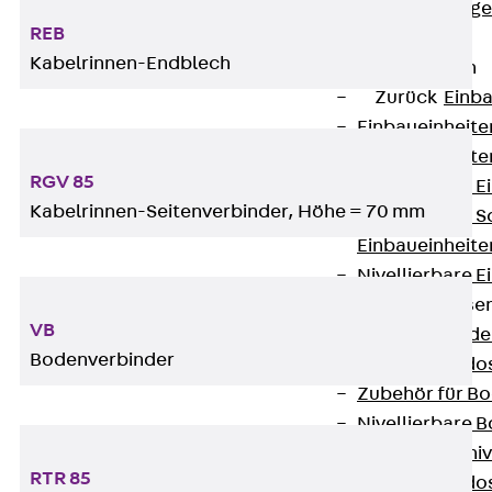
Estrichbündig
REB
UBK
Kabelrinnen-Endblech
Einbaueinheiten
Zurück
Einba
Einbaueinheite
Einbaueinheite
RGV 85
Nivellierbare 
Kabelrinnen-Seitenverbinder, Höhe = 70 mm
Nivellierbare 
Einbaueinheite
Nivellierbare E
Bodensteckdose
VB
Zurück
Bode
Bodenverbinder
Bodensteckdo
Zubehör für B
Nivellierbare
Zubehör für niv
RTR 85
Bodensteckdo