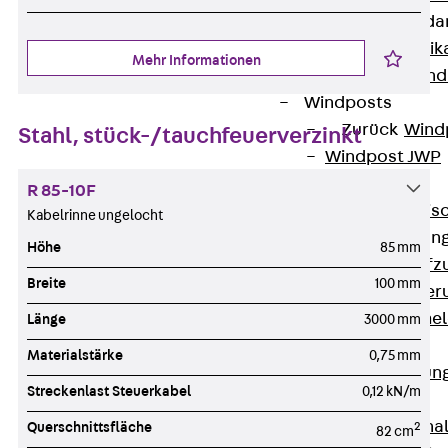
Attika-Verblenda
Zurück
Attik
Mehr Informationen
Attikaverblend
Windposts
Zurück
Wind
Stahl, stück-/tauchfeuerverzinkt
Windpost JWP
Schallisolation
R 85-10F
Zurück
Schallis
Kabelrinne ungelocht
Aufzugsisolierun
Höhe
85 mm
Zurück
Aufzu
Breite
100 mm
Aufzugsisolier
Trittschalldämme
Länge
3000 mm
Schalung
Materialstärke
0,75 mm
Zurück
Schalun
Streckenlast Steuerkabel
0,12 kN/m
Schalrohre
Zurück
Scha
Querschnittsfläche
2
82 cm