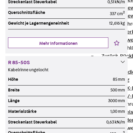
Durchstanzbe
Streckenlast Steuerkabel
0,51 kN/m
Durchstanzbew
Querschnittsfläche
2
337 cm
Durchstanzbe
Gewicht je Lagermengeneinheit
12,616 kg
Querkraftbeweh
Zurück
Quer
Querkraftbewe
Mehr Informationen
Rückbiegeanschl
Zurück
Rück
R 85-50S
FERBOX®
Kabelrinne ungelocht
Anschlussabdi
Höhe
85 mm
GFK-Bewehrung
Zurück
GFK-
Breite
500 mm
FIBERNOX® V
Länge
3000 mm
Edelstahlbewehr
Materialstärke
1,00 mm
Zurück
Edel
Nichtrostender
Streckenlast Steuerkabel
0,63 kN/m
Mauerwerksbew
Querschnittsfläche
2