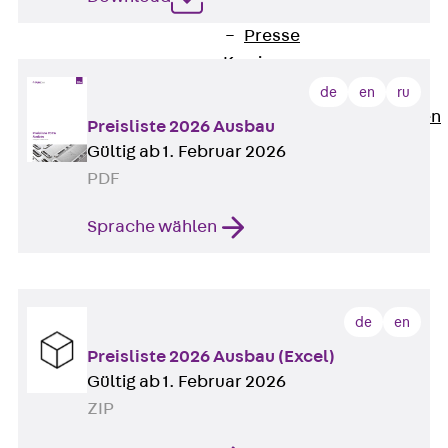
Newsletter
Presse
Karriere
Zurück
Karriere
de
en
ru
Stellenausschreibungen
Preisliste 2026 Ausbau
Unsere Standorte
Gültig ab 1. Februar 2026
Benefits
PDF
Sprache wählen
de
en
Preisliste 2026 Ausbau (Excel)
Gültig ab 1. Februar 2026
ZIP