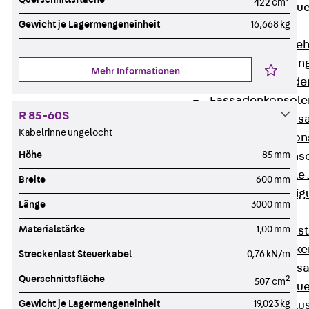
422 cm
Zurück
Maue
Gewicht je Lagermengeneinheit
16,668 kg
GRIPRIP®
Bewehrungszubeh
Fassadenbefestigun
Mehr Informationen
Zurück
Fassade
Fassadenkonsol
R 85-60S
Zurück
Fass
Kabelrinne ungelocht
Verblenderkon
Höhe
85 mm
Einmörtelkons
Winkelkonsole 
Breite
600 mm
Fassadenbefestig
Länge
3000 mm
Brüstungsanker
Materialstärke
1,00 mm
Zurück
Brüs
Brüstungsanke
Streckenlast Steuerkabel
0,76 kN/m
Maueranschluss
Querschnittsfläche
2
507 cm
Zurück
Maue
Gewicht je Lagermengeneinheit
19,023 kg
Maueranschlu