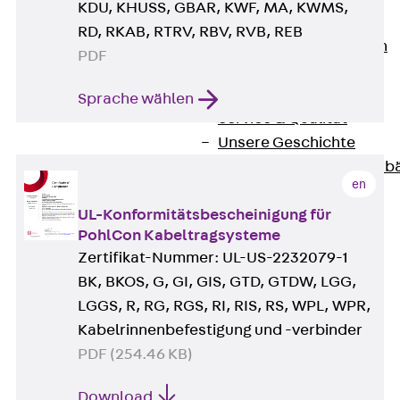
KDU, KHUSS, GBAR, KWF, MA, KWMS,
Unternehmen
RD, RKAB, RTRV, RBV, RVB, REB
Zurück
Unternehmen
PDF
Über PohlCon
Werte & Philosophie
Sprache wählen
Service & Qualität
Unsere Geschichte
Mitgliedschaften & Verb
en
Aktuelles
UL-Konformitätsbescheinigung für
Zurück
Aktuelles
PohlCon Kabeltragsysteme
News
Zertifikat-Nummer: UL-US-2232079-1
Events
BK, BKOS, G, GI, GIS, GTD, GTDW, LGG,
Kontakt
LGGS, R, RG, RGS, RI, RIS, RS, WPL, WPR,
Zurück
Kontakt
Kabelrinnenbefestigung und -verbinder
Ansprechpersonen
PDF (254.46 KB)
Technische Beratung
Standorte
Download