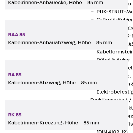
Kabelrinnen-Anbauecke, Höhe = 85 mm
I-Stiel-System
PUK-STRUT-Mo
C-Profil-Schie
KTS-Befestigung
RAA 85
Zurück
KTS-
Kabelrinnen-Anbauabzweig, Höhe = 85 mm
Klemmbefesti
Kabelformstei
Dübel & Anker
Abhängemittel
RA 85
Schraubmittel
Kabelrinnen-Abzweig, Höhe = 85 mm
Ankermuttern 
Elektrobefesti
Funktionserhalt 
Zurück
Funkt
RK 85
Normtragekonst
Kabelrinnen-Kreuzung, Höhe = 85 mm
Systemspezifis
(DIN 4102-12)