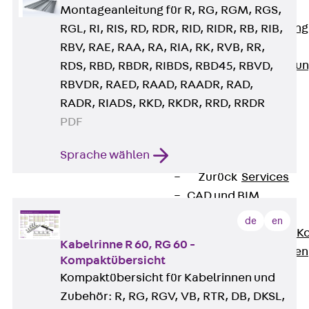
Anwendungsgebiete
Montageanleitung für R, RG, RGM, RGS,
Zurück
Anwendung
RGL, RI, RIS, RD, RDR, RID, RIDR, RB, RIB,
Industrieanlagen
RBV, RAE, RAA, RA, RIA, RK, RVB, RR,
Bodengeführte Leitu
RDS, RBD, RBDR, RIBDS, RBD45, RBVD,
Rechenzentrum
RBVDR, RAED, RAAD, RAADR, RAD,
Tunnel
RADR, RIADS, RKD, RKDR, RRD, RRDR
Funktionserhalt
PDF
Dachflächen
Sprache wählen
Services
Zurück
Services
CAD und BIM
Montage
de
en
Beratung, Planung, K
Kabelrinne R 60, RG 60 -
Individuelle Lösungen
Kompaktübersicht
Referenzen
Kompaktübersicht für Kabelrinnen und
Referenzen
Zubehör: R, RG, RGV, VB, RTR, DB, DKSL,
Downloads