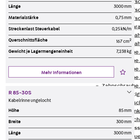
Hammerkopfsc
Länge
3000 mm
Hammerkopfsc
Materialstärke
0,75 mm
Hammerkopfsc
Sollbruchschr
Streckenlast Steuerkabel
0,25 kN/m
Doppelkerbzah
Querschnittsfläche
2
167 cm
Doppelkerbzah
Gewicht je Lagermengeneinheit
7,238 kg
Zahnschraube 
Zahnschraube 
Zahnschraube 
Mehr Informationen
Zahnschraube
Zahnschraube 
R 85-30S
Anschlagbefesti
Kabelrinne ungelocht
Zurück
Ansc
Höhe
85 mm
Liftschachtank
Liftschachtsch
Breite
300 mm
Maueranschlusss
Länge
3000 mm
Zurück
Maue