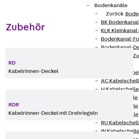
Bodenkanäle
Zurück
Bode
BK Bodenkanal
Zubehör
KLK Kleinkanal 
Bodenkanal-Fo
Bodenkanal-De
Bodenkanal-Z
RD
Kabelschellen
Kabelrinnen-Deckel
Zurück
Kabe
AC Kabelschel
H Kabelschelle
S Kabelschelle
RDR
B Kabelschelle
Kabelrinnen-Deckel mit Drehriegeln
U Kabelschelle
RU Kabelschel
W Kabelschell