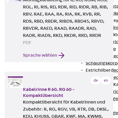
Montageanleitung für R, RG, RGM, RGS,
Fluchtweginsta
RGL, RI, RIS, RD, RDR, RID, RIDR, RB, RIB,
Zwischendecke
RBV, RAE, RAA, RA, RIA, RK, RVB, RR,
Bodeninstallations
RDS, RBD, RBDR, RIBDS, RBD45, RBVD,
Zurück
Bodenin
RBVDR, RAED, RAAD, RAADR, RAD,
Estrichüberdeck
RADR, RIADS, RKD, RKDR, RRD, RRDR
Zurück
Estr
PDF
Kanalsysteme
Sprache wählen
Estrichüberde
Schalungskörp
Estrichüberde
Estrichüberde
de
en
Estrichbündige 
Kabelrinne R 60, RG 60 -
Zurück
Estr
Kompaktübersicht
Estrichbündig
Kompaktübersicht für Kabelrinnen und
CHALI
Zubehör: R, RG, RGV, VB, RTR, DB, DKSL,
Estrichbündig
KDU, KHUSS, GBAR, KWF, MA, KWMS,