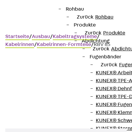
Rohbau
Zurück
Rohbau
Produkte
Zurück
Produkte
Startseite
/
Ausbau
/
Kabeltragsysteme
/
Abdichtung
Kabelrinnen
/
Kabelrinnen-Formteile
/
RBV 85
Zurück
Abdicht
Fugenbänder
Zurück
Fuge
RBV 85
KUNEX® Arbei
KUNEX® TPE-A
Kabelrinnen-Bogen,
KUNEX® Dehnf
KUNEX® TPE-D
variabel, Höhe = 85 mm
KUNEX® Fugen
KUNEX® Klem
KUNEX® Schwe
KUNEX® Stern