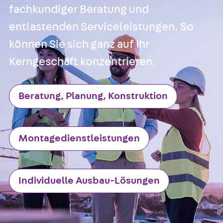
Anwendungsgebiete
fachkundiger Beratung und
Zurück
Anwendung
entlastenden Serviceleistungen. So
Industrieanlagen
können Sie sich ganz auf Ihr
Bodengeführte Leitu
Kerngeschäft konzentrieren.
Rechenzentrum
Tunnel
Funktionserhalt
Beratung, Planung, Konstruktion
Dachflächen
Services
Zurück
Services
Montagedienstleistungen
CAD und BIM
Montage
Beratung, Planung, K
Individuelle Ausbau-Lösungen
Individuelle Lösungen
Referenzen
Referenzen
Downloads