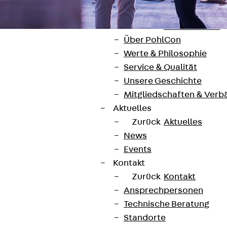
Unternehmen
Zurück
Unternehmen
Über PohlCon
Werte & Philosophie
Service & Qualität
Unsere Geschichte
Mitgliedschaften & Verb
Kontakt
Aktuelles
contact@pohlcon.com
Zurück
Aktuelles
News
+49 30 68283-04
Events
Kontakt
Zurück
Kontakt
Ansprechpersonen
Technische Beratung
Standorte