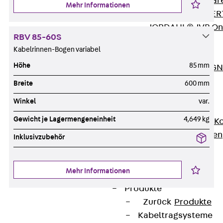
Zurück
Softwar
Mehr Informationen
JORDAHL® EXPERT
JORDAHL® JVB Onl
RBV 85-60S
ISOCHECK
Kabelrinnen-Bogen variabel
ISODESIGN
Höhe
85 mm
FERBOX®-DESIGN 
CAD und BIM
Breite
600 mm
Services
Winkel
var.
Zurück
Services
Gewicht je Lagermengeneinheit
4,649 kg
Beratung, Planung, K
Individuelle Lösungen
Inklusivzubehör
Referenzen
Ausbau
Mehr Informationen
Zurück
Ausbau
Produkte
Zurück
Produkte
Kabeltragsysteme