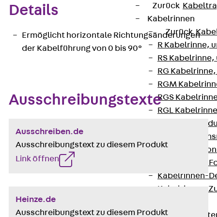
Zurück
Kabeltr
Details
Kabelrinnen
Zurück
Kabe
Ermöglicht horizontale Richtungsänderungen
R Kabelrinne, 
der Kabelführung von 0 bis 90°
RS Kabelrinne,
RG Kabelrinne,
RGM Kabelrinne
Ausschreibungstexte
RGS Kabelrinne
RGL Kabelrinne
löschwasserdu
Ausschreiben.de
RI Installation
Ausschreibungstext zu diesem Produkt
RIS Installatio
Link öffnen
Kabelrinnen-Fo
Kabelrinnen-D
Kabelrinnen-Z
Heinze.de
Gitterbahnen
Ausschreibungstext zu diesem Produkt
Zurück
Gitt