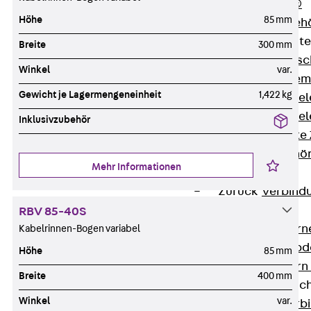
RAPIDOBAT®
Höhe
85 mm
Schalrohre Zubeh
Abschalelement
Breite
300 mm
Zurück
Absc
Winkel
var.
Polystyrolele
Gewicht je Lagermengeneinheit
1,422 kg
Streckmetalle
Streckmetalle
Inklusivzubehör
Abschalelemente
Schalungszubehö
Mehr Informationen
Verbindung
Zurück
Verbind
Dorne
RBV 85-40S
Zurück
Dorn
Kabelrinnen-Bogen variabel
Doppelschubd
Höhe
85 mm
Querkraftdorn
Breite
400 mm
Verbindungslasc
Winkel
var.
Zurück
Verb