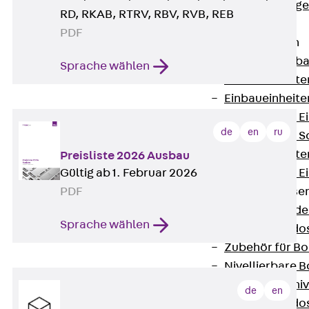
Estrichbündig
RD, RKAB, RTRV, RBV, RVB, REB
UBK
PDF
Einbaueinheiten
Zurück
Einba
Sprache wählen
Einbaueinheite
Einbaueinheite
Nivellierbare 
de
en
ru
Nivellierbare 
Einbaueinheite
Preisliste 2026 Ausbau
Nivellierbare E
Gültig ab 1. Februar 2026
Bodensteckdose
PDF
Zurück
Bode
Sprache wählen
Bodensteckdo
Zubehör für B
Nivellierbare
Zubehör für niv
de
en
Bodensteckdo