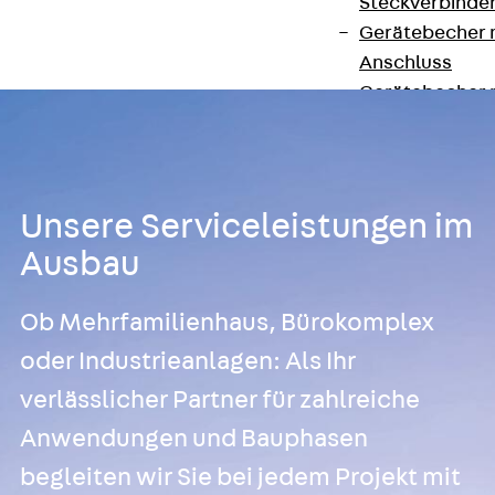
Steckverbinde
Gerätebecher 
Anschluss
Gerätebecher m
GST18-Anschlu
Gerätebecher
Anschluss
Zubehör für Bode
Unsere Serviceleistungen im
Zurück
Zube
Ausbau
Bodeninstalla
Optionales Zu
Ob Mehrfamilienhaus, Bürokomplex
Ersatzteile
oder Industrieanlagen: Als Ihr
Befestigungse
Verarbeitungss
verlässlicher Partner für zahlreiche
Werkzeuge
Anwendungen und Bauphasen
Wireless Charging
begleiten wir Sie bei jedem Projekt mit
SystemPLUS