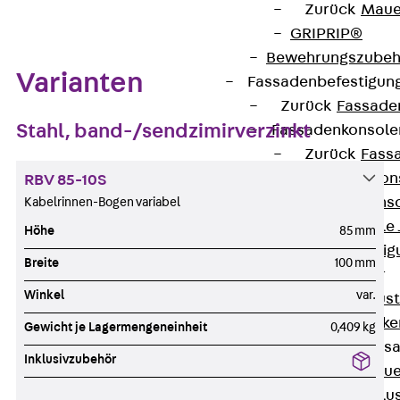
Zurück
Maue
GRIPRIP®
Bewehrungszubeh
Varianten
Fassadenbefestigun
Zurück
Fassade
Stahl, band-/sendzimirverzinkt
Fassadenkonsol
Zurück
Fass
Verblenderkon
RBV 85-10S
Einmörtelkons
Kabelrinnen-Bogen variabel
Winkelkonsole 
Höhe
85 mm
Fassadenbefestig
Breite
100 mm
Brüstungsanker
Winkel
var.
Zurück
Brüs
Brüstungsanke
Gewicht je Lagermengeneinheit
0,409 kg
Maueranschluss
Inklusivzubehör
Zurück
Maue
Maueranschlu