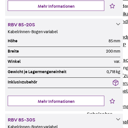
Attika-Verblenda
Mehr Informationen
Zurück
Attik
Attikaverblend
RBV 85-20S
Windposts
Kabelrinnen-Bogen variabel
Zurück
Wind
Höhe
85 mm
Windpost JWP
Breite
200 mm
Schallisolation
Zurück
Schallis
Winkel
var.
Aufzugsisolierun
Gewicht je Lagermengeneinheit
0,718 kg
Zurück
Aufzu
Inklusivzubehör
Aufzugsisolier
Trittschalldämme
Schalung
Mehr Informationen
Zurück
Schalun
Schalrohre
RBV 85-30S
Zurück
Scha
Kabelrinnen-Bogen variabel