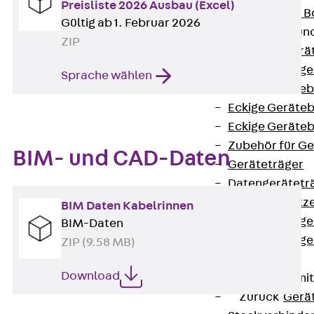
Preisliste 2026 Ausbau (Excel)
Nivellierbare
Gültig ab 1. Februar 2026
Gerätebecher und
ZIP
Zurück
Gerä
Installationsg
Sprache wählen
Runde Geräteb
Eckige Geräte
Eckige Geräte
Zubehör für G
BIM- und CAD-Daten
Geräteträger
Datengerätetr
Geräteeinsätz
BIM Daten Kabelrinnen
Installationsg
BIM-Daten
Installationsg
ZIP (9.58 MB)
Multimedia
Download
Gerätebecher mi
Zurück
Gerä