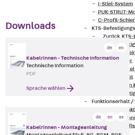
I-Stiel-System
PUK-STRUT-Mo
C-Profil-Schie
Downloads
KTS-Befestigung
Zurück
KTS-
Klemmbefesti
de
en
Kabelformstei
Kabelrinnen - Technische Information
Dübel & Anker
Technische Information
Abhängemittel
PDF
Schraubmittel
Ankermuttern 
Sprache wählen
Elektrobefesti
Funktionserhalt 
Zurück
Funkt
de
en
es
Normtragekonst
Systemspezifis
Kabelrinnen - Montageanleitung
(DIN 4102-12)