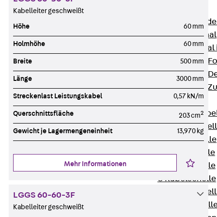
Bodenkanäle
Kabelleiter geschweißt
Zurück
Bode
Höhe
60 mm
BK Bodenkanal
Holmhöhe
60 mm
KLK Kleinkanal 
Bodenkanal-Fo
Breite
500 mm
Bodenkanal-De
Länge
3000 mm
Bodenkanal-Z
Streckenlast Leistungskabel
0,57 kN/m
Kabelschellen
Zurück
Kabe
Querschnittsfläche
2
203 cm
AC Kabelschel
Gewicht je Lagermengeneinheit
13,970 kg
H Kabelschelle
S Kabelschelle
Mehr Informationen
B Kabelschelle
U Kabelschelle
RU Kabelschel
LGGS 60-60-3F
W Kabelschell
Kabelleiter geschweißt