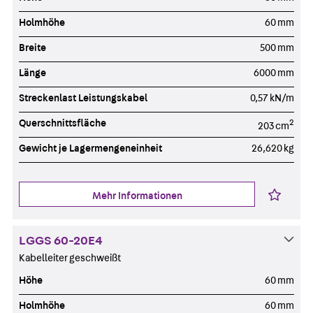
Holmhöhe
60 mm
Breite
500 mm
Länge
6000 mm
Streckenlast Leistungskabel
0,57 kN/m
Querschnittsfläche
2
203 cm
Gewicht je Lagermengeneinheit
26,620 kg
Mehr Informationen
LGGS 60-20E4
Kabelleiter geschweißt
Höhe
60 mm
Holmhöhe
60 mm