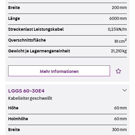
Breite
200 mm
Länge
6000 mm
Streckenlast Leistungskabel
0,23 kN/m
Querschnittsfläche
2
81 cm
Gewicht je Lagermengeneinheit
21,210 kg
Mehr Informationen
LGGS 60-30E4
Kabelleiter geschweißt
Höhe
60 mm
Holmhöhe
60 mm
Breite
300 mm