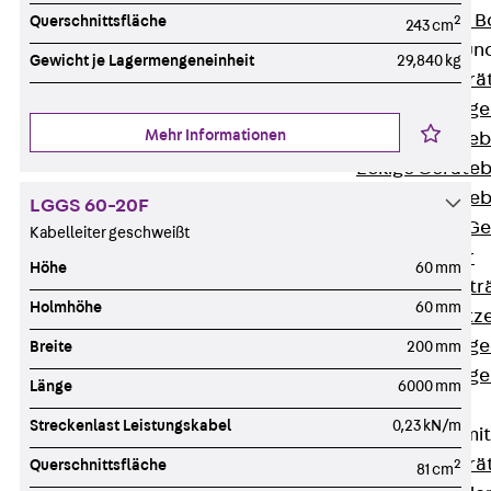
Nivellierbare
Querschnittsfläche
2
243 cm
Gerätebecher und
Gewicht je Lagermengeneinheit
29,840 kg
Zurück
Gerä
Installationsg
Mehr Informationen
Runde Geräteb
Eckige Geräte
Eckige Geräte
LGGS 60-20F
Zubehör für G
Kabelleiter geschweißt
Geräteträger
Höhe
60 mm
Datengerätetr
Holmhöhe
60 mm
Geräteeinsätz
Installationsg
Breite
200 mm
Installationsg
Länge
6000 mm
Multimedia
Streckenlast Leistungskabel
0,23 kN/m
Gerätebecher mi
Zurück
Gerä
Querschnittsfläche
2
81 cm