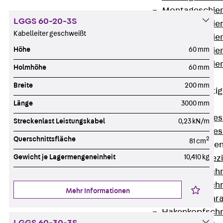
Montageschien
LGGS 60-20-3S
Montageschien
Kabelleiter geschweißt
Montageschien
Höhe
60 mm
Montageschien
Montageschien
Holmhöhe
60 mm
gelocht
Breite
200 mm
Geländerbefesti
Länge
3000 mm
Zurück
Geländerbefes
Streckenlast Leistungskabel
0,23 kN/m
Geländerbefes
Querschnittsfläche
2
81 cm
Spezialschraube
Gewicht je Lagermengeneinheit
10,410 kg
Zurück
Spez
Hakenkopfschr
Hakenkopfschr
Mehr Informationen
Sollbruchschr
Hakenkopfschr