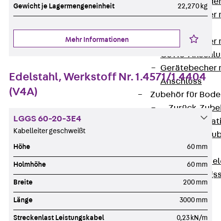
Steckverbinde
Gewicht je Lagermengeneinheit
22,270 kg
Gerätebecher 
Anschluss
Mehr Informationen
Gerätebecher m
GST18-Anschlu
Gerätebecher
Edelstahl, Werkstoff Nr. 1.4571/1.4404
Anschluss
(V4A)
Zubehör für Bode
Zurück
Zube
LGGS 60-20-3E4
Bodeninstalla
Kabelleiter geschweißt
Optionales Zu
Höhe
60 mm
Ersatzteile
Befestigungse
Holmhöhe
60 mm
Verarbeitungss
Breite
200 mm
Werkzeuge
Länge
3000 mm
Wireless Charging
SystemPLUS
Streckenlast Leistungskabel
0,23 kN/m