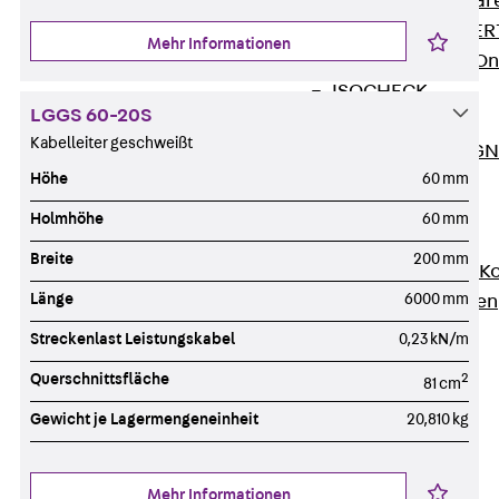
Zurück
Softwar
JORDAHL® EXPERT
Mehr Informationen
JORDAHL® JVB Onl
ISOCHECK
LGGS 60-20S
ISODESIGN
Kabelleiter geschweißt
FERBOX®-DESIGN 
Höhe
60 mm
CAD und BIM
Services
Holmhöhe
60 mm
Zurück
Services
Breite
200 mm
Beratung, Planung, K
Länge
6000 mm
Individuelle Lösungen
Referenzen
Streckenlast Leistungskabel
0,23 kN/m
Ausbau
Querschnittsfläche
2
81 cm
Zurück
Ausbau
Gewicht je Lagermengeneinheit
20,810 kg
Produkte
Zurück
Produkte
Kabeltragsysteme
Mehr Informationen