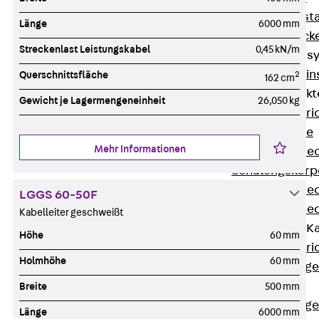
Fluchtweginsta
Länge
6000 mm
Zwischendecke
Streckenlast Leistungskabel
0,45 kN/m
Bodeninstallations
Zurück
Bodenin
Querschnittsfläche
2
162 cm
Estrichüberdeck
Gewicht je Lagermengeneinheit
26,050 kg
Zurück
Estr
Kanalsysteme
Mehr Informationen
Estrichüberde
Schalungskörp
Estrichüberde
LGGS 60-50F
Estrichüberde
Kabelleiter geschweißt
Estrichbündige 
Höhe
60 mm
Zurück
Estr
Holmhöhe
60 mm
Estrichbündig
CHALI
Breite
500 mm
Estrichbündig
Länge
6000 mm