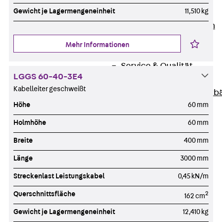
Gewicht je Lagermengeneinheit
11,510 kg
Unternehmen
Zurück
Unternehmen
Über PohlCon
Mehr Informationen
Werte & Philosophie
Service & Qualität
LGGS 60-40-3E4
Unsere Geschichte
Kabelleiter geschweißt
Mitgliedschaften & Verb
Höhe
60 mm
Aktuelles
Zurück
Aktuelles
Holmhöhe
60 mm
News
Breite
400 mm
Events
Länge
3000 mm
Kontakt
Zurück
Kontakt
Streckenlast Leistungskabel
0,45 kN/m
Ansprechpersonen
Querschnittsfläche
2
162 cm
Technische Beratung
Gewicht je Lagermengeneinheit
12,410 kg
Standorte