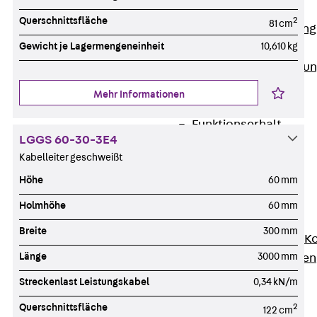
Anwendungsgebiete
Querschnittsfläche
2
81 cm
Zurück
Anwendung
Gewicht je Lagermengeneinheit
10,610 kg
Industrieanlagen
Bodengeführte Leitu
Rechenzentrum
Mehr Informationen
Tunnel
Funktionserhalt
LGGS 60-30-3E4
Dachflächen
Kabelleiter geschweißt
Services
Höhe
60 mm
Zurück
Services
CAD und BIM
Holmhöhe
60 mm
Montage
Breite
300 mm
Beratung, Planung, K
Länge
3000 mm
Individuelle Lösungen
Referenzen
Streckenlast Leistungskabel
0,34 kN/m
Referenzen
Querschnittsfläche
2
122 cm
Downloads