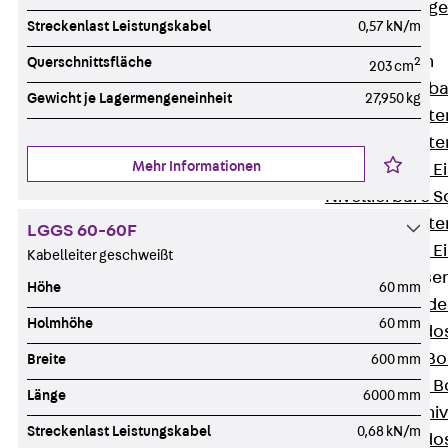
Estrichbündig
Streckenlast Leistungskabel
0,57 kN/m
UBK
Einbaueinheiten
Querschnittsfläche
2
203 cm
Zurück
Einba
Gewicht je Lagermengeneinheit
27,950 kg
Einbaueinheite
Einbaueinheite
Mehr Informationen
Nivellierbare 
Nivellierbare 
Einbaueinheite
LGGS 60-60F
Nivellierbare E
Kabelleiter geschweißt
Bodensteckdose
Höhe
60 mm
Zurück
Bode
Holmhöhe
60 mm
Bodensteckdo
Zubehör für B
Breite
600 mm
Nivellierbare
Länge
6000 mm
Zubehör für niv
Streckenlast Leistungskabel
0,68 kN/m
Bodensteckdo