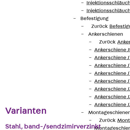
Injektionsschläuc
Injektionsschläuc
Befestigung
Kontakt aufnehmen
Zurück
Befestig
Ankerschienen
Auf die Merkliste
Zurück
Anke
Datenblatt herunterladen
Ankerschiene J
Ankerschiene 
Ankerschiene J
Ankerschiene J
Ankerschiene J
Zum Abschnitt navigieren
Ankerschiene J
Ankerschiene J
Ankerschiene J
Varianten
Montageschiene
Zurück
Mont
Stahl, band-/sendzimirverzinkt
Montageschie