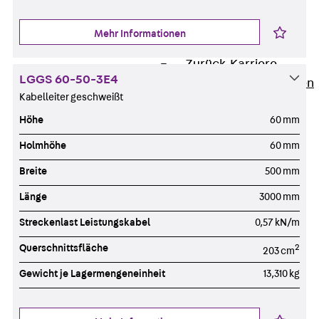
Newsletter
Presse
Mehr Informationen
Karriere
Zurück
Karriere
LGGS 60-50-3E4
Stellenausschreibungen
Kabelleiter geschweißt
Unsere Standorte
Höhe
60 mm
Benefits
Holmhöhe
60 mm
Breite
500 mm
Länge
3000 mm
Streckenlast Leistungskabel
0,57 kN/m
Querschnittsfläche
2
203 cm
Gewicht je Lagermengeneinheit
13,310 kg