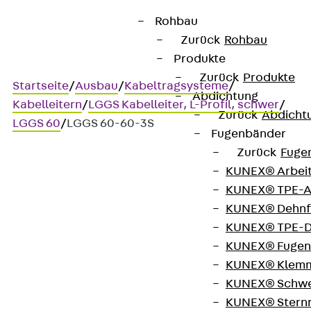
Rohbau
Zurück
Rohbau
Produkte
Zurück
Produkte
Startseite
/
Ausbau
/
Kabeltragsysteme
/
Abdichtung
Kabelleitern
/
LGGS Kabelleiter, L-Profil, schwer
/
Zurück
Abdicht
LGGS 60
/
LGGS 60-60-3S
Fugenbänder
Zurück
Fuge
KUNEX® Arbei
Art.-Nr. LGGS 60-60-3S
KUNEX® TPE-A
Kabelleiter geschweißt
KUNEX® Dehnf
KUNEX® TPE-D
Kabelleiter, L-Profil, schwer,
KUNEX® Fugen
KUNEX® Klem
Höhe = 60 mm
KUNEX® Schwe
KUNEX® Stern