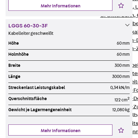
Mehr Informationen
G Gitterbahn, 
GI Gitterbahn,
GTD Gitterkabe
LGGS 60-30-3F
GTDW Gitterkab
Kabelleiter geschweißt
Gitterbahnen-
Höhe
60 mm
Gitterbahnen-
Holmhöhe
60 mm
Kabelleitern
Zurück
Kabel
Breite
300 mm
LGG Kabelleiter
Länge
3000 mm
LGGS Kabelleite
Streckenlast Leistungskabel
0,34 kN/m
Kabelleitern-F
Kabelleitern-D
Querschnittsfläche
2
122 cm
Kabelleitern-
Gewicht je Lagermengeneinheit
12,080 kg
Weitspannkabel
Zurück
Weit
Mehr Informationen
WPL Weitspann