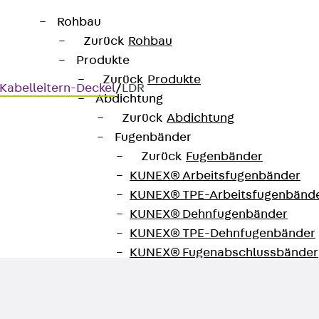
Rohbau
Zurück
Rohbau
Produkte
Zurück
Produkte
Kabelleitern-Deckel
/
LDR
Abdichtung
Zurück
Abdichtung
Fugenbänder
Zurück
Fugenbänder
KUNEX® Arbeitsfugenbänder
egeln
KUNEX® TPE-Arbeitsfugenbänd
KUNEX® Dehnfugenbänder
KUNEX® TPE-Dehnfugenbänder
KUNEX® Fugenabschlussbänder
KUNEX® Klemmfugenband
KUNEX® Schweißkonstruktionen
KUNEX® Sternrohr