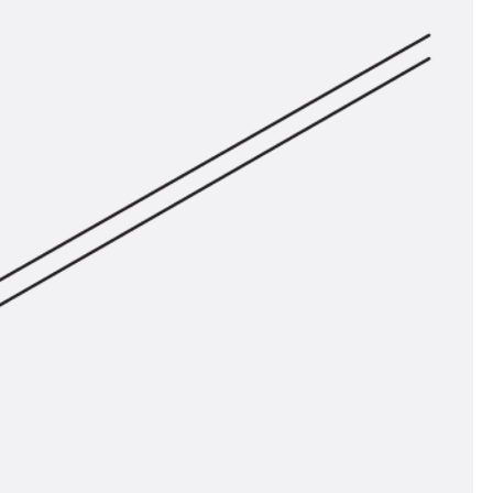
ör
ng