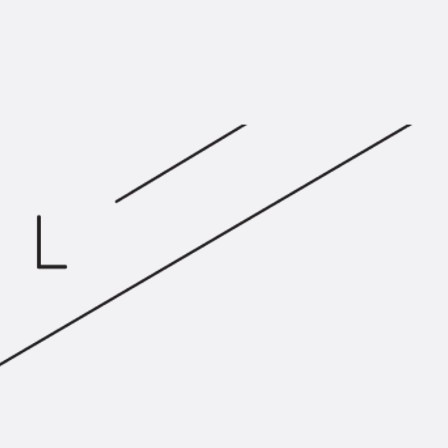
KUNEX® Mauerkragen
KUNEX® ABS Abschalelemente
Fugenbänder Zubehör
Fugenbleche
Zurück
Fugenbleche
PENTAFLEX KB®
PENTAFLEX KB® Agrar
PENTAFLEX® FBA
PENTAFLEX® ABS
PENTAFLEX® OBS
PENTAFLEX® FTS
PENTAFLEX® STK
PENTAFLEX® OPTI-Mauerstärke
PENTAFLEX® Modul
Fugenbleche Zubehör
Frischbetonverbundsysteme
Zurück
Frischbetonverbunds