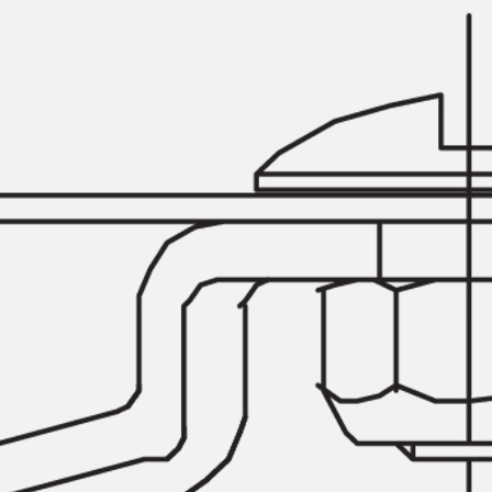
Querkraftbewehrung
Zurück
Querkraftbewehrung
Querkraftbewehrung JDA-S
Rückbiegeanschlüsse
Zurück
Rückbiegeanschlüsse
FERBOX®
Anschlussabdichtung
GFK-Bewehrung
Zurück
GFK-Bewehrung
FIBERNOX® V-ROD
Edelstahlbewehrung
Zurück
Edelstahlbewehrung
Nichtrostender Betonstahl
Mauerwerksbewehrung
Zurück
Mauerwerksbewehrun
GRIPRIP®
Bewehrungszubehör