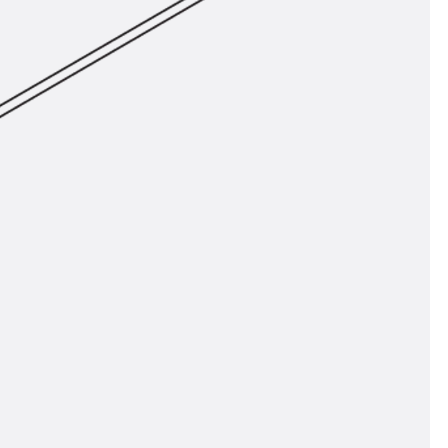
n
nen