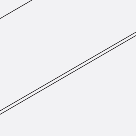
Hammerkopfschraube JH
Sollbruchschraube JH-SB
Doppelkerbzahnschraube JKB
Doppelkerbzahnschraube JKC
Zahnschraube JXB
Zahnschraube JXD
Zahnschraube JXE
Zahnschraube JXH
Zahnschraube JZS
Anschlagbefestigungen
Zurück
Anschlagbefestigunge
Liftschachtanker JLF
Liftschachtschlinge JLS
Maueranschlussschienen
Zurück
Maueranschlussschie
Maueranschlussschiene KT
Trapezblechbefestigungsschienen