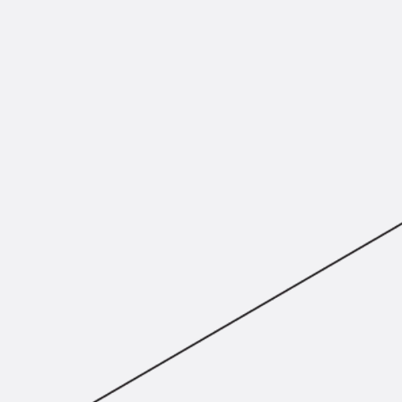
Montageschiene JM K
Montageschiene JML K, gelocht
Montageschiene JXM W, gezahn
Montageschiene JZM K, gezahnt
Montageschiene JZML K, gezahnt
Geländerbefestigungsschienen
Zurück
Geländerbefestigungs
Geländerbefestigungsschiene J
Spezialschrauben
Zurück
Spezialschrauben
Hakenkopfschraube JA
Hakenkopfschraube JB
Sollbruchschraube JB-SB
Hakenkopfschraube JC
Hammerkopfschraube JD
Hammerkopfschraube JG