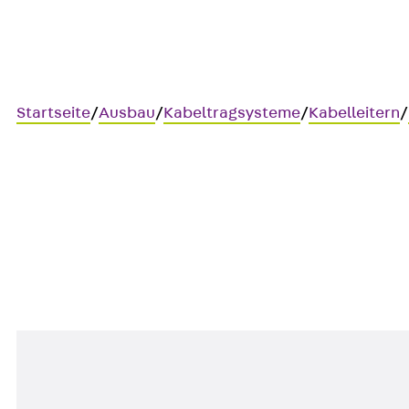
Startseite
/
Ausbau
/
Kabeltragsysteme
/
Kabelleitern
/
LDR
Kabelleiter-Deckel mit Drehri