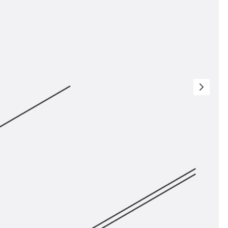
t
 & gelocht
schienen
GB