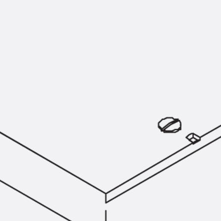
SECUFLEX®
Frischbetonverbundsysteme Zubeh
Rohrdurchführungen
Zurück
Rohrdurchführungen
PENTAFLEX® Transwand
PENTAFLEX® Futterrohr
PENTAFLEX® Bodendurchführu
PENTAFLEX® Bodenablauf
Rohrdurchführungen Zubehör
Quellbänder
Zurück
Quellbänder
SWELLFLEX®
Quellbänder Zubehör
Injektionsschläuche
Zurück
Injektionsschläuche
PLURAFLEX®