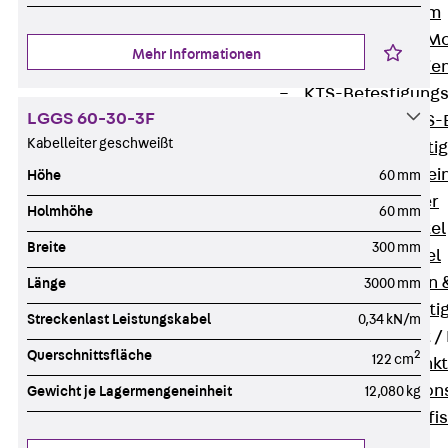
I-Stiel-System
PUK-STRUT-Mo
Mehr Informationen
C-Profil-Schie
KTS-Befestigung
LGGS 60-30-3F
Zurück
KTS-
Kabelleiter geschweißt
Klemmbefesti
Kabelformstei
Höhe
60 mm
Dübel & Anker
Holmhöhe
60 mm
Abhängemittel
Breite
300 mm
Schraubmittel
Ankermuttern 
Länge
3000 mm
Elektrobefesti
Streckenlast Leistungskabel
0,34 kN/m
Funktionserhalt 
Querschnittsfläche
2
122 cm
Zurück
Funkt
Normtragekonst
Gewicht je Lagermengeneinheit
12,080 kg
Systemspezifis
(DIN 4102-12)