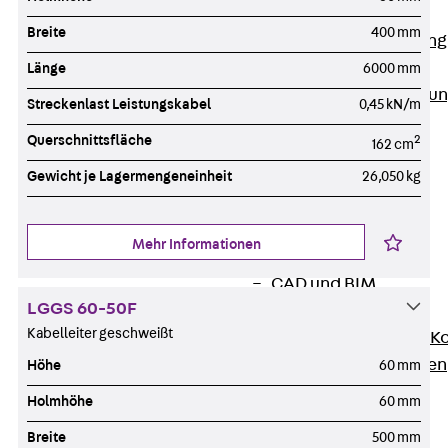
Anwendungsgebiete
Breite
400 mm
Zurück
Anwendung
Industrieanlagen
Länge
6000 mm
Bodengeführte Leitu
Streckenlast Leistungskabel
0,45 kN/m
Rechenzentrum
Querschnittsfläche
2
162 cm
Tunnel
Funktionserhalt
Gewicht je Lagermengeneinheit
26,050 kg
Dachflächen
Services
Mehr Informationen
Zurück
Services
CAD und BIM
LGGS 60-50F
Montage
Kabelleiter geschweißt
Beratung, Planung, K
Individuelle Lösungen
Höhe
60 mm
Referenzen
Holmhöhe
60 mm
Referenzen
Breite
500 mm
Downloads