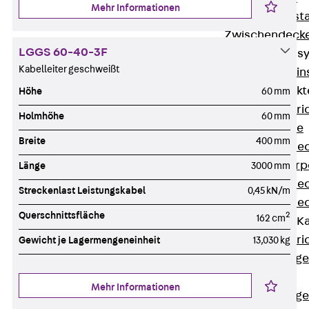
Mehr Informationen
Fluchtweginsta
Zwischendecke
LGGS 60-40-3F
Bodeninstallations
Kabelleiter geschweißt
Zurück
Bodenin
Estrichüberdeck
Höhe
60 mm
Zurück
Estr
Holmhöhe
60 mm
Kanalsysteme
Breite
400 mm
Estrichüberde
Schalungskörp
Länge
3000 mm
Estrichüberde
Streckenlast Leistungskabel
0,45 kN/m
Estrichüberde
Querschnittsfläche
2
162 cm
Estrichbündige 
Zurück
Estr
Gewicht je Lagermengeneinheit
13,030 kg
Estrichbündig
CHALI
Mehr Informationen
Estrichbündig