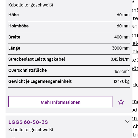
RAPIDOBAT®
Kabelleiter geschweißt
Schalrohre Zubeh
Höhe
60 mm
Abschalelement
Holmhöhe
60 mm
Zurück
Absc
Polystyrolele
Breite
400 mm
Streckmetalle
Länge
3000 mm
Streckmetalle
Streckenlast Leistungskabel
0,45 kN/m
Abschalelemente
Schalungszubehö
Querschnittsfläche
2
162 cm
Verbindung
Gewicht je Lagermengeneinheit
12,170 kg
Zurück
Verbind
Dorne
Zurück
Dorn
Mehr Informationen
Doppelschubd
Querkraftdorn
LGGS 60-50-3S
Verbindungslasc
Kabelleiter geschweißt
Zurück
Verb