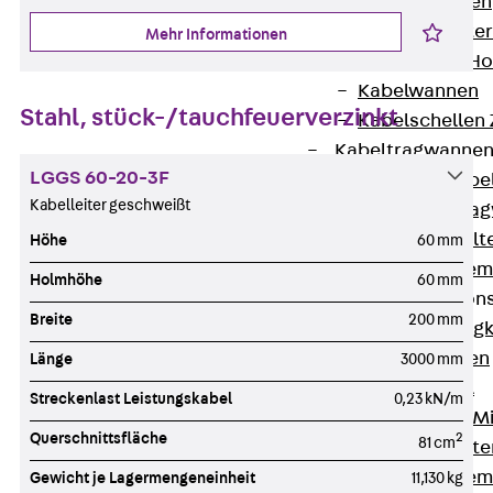
HK Kabelhaken
KH Kabelhalter
Mehr Informationen
Hohlleiter-/H
Kabelwannen
Stahl, stück-/tauchfeuerverzinkt
Kabelschellen
Kabeltragwanne
LGGS 60-20-3F
Zurück
Kabe
Kabelleiter geschweißt
KTW Kabeltra
KBH Kabelhalt
Höhe
60 mm
Schutzrohrsyste
Holmhöhe
60 mm
Tragkonstruktio
Breite
200 mm
Zurück
Trag
Wandkonsolen
Länge
3000 mm
Deckenbügel
Streckenlast Leistungskabel
0,23 kN/m
Zentral- und 
Querschnittsfläche
2
81 cm
W-Profil-Syst
U-Stiel-System
Gewicht je Lagermengeneinheit
11,130 kg