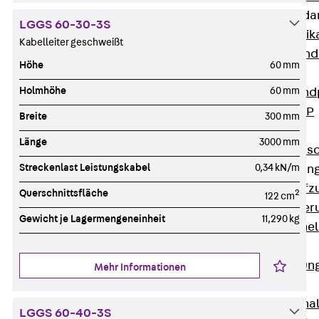
Attika-Verblenda
LGGS 60-30-3S
Zurück
Attik
Kabelleiter geschweißt
Attikaverblend
Höhe
60 mm
Windposts
Holmhöhe
60 mm
Zurück
Wind
Windpost JWP
Breite
300 mm
Schallisolation
Länge
3000 mm
Zurück
Schallis
Streckenlast Leistungskabel
0,34 kN/m
Aufzugsisolierun
Zurück
Aufzu
Querschnittsfläche
2
122 cm
Aufzugsisolier
Gewicht je Lagermengeneinheit
11,290 kg
Trittschalldämme
Schalung
Zurück
Schalun
Mehr Informationen
Schalrohre
Zurück
Scha
LGGS 60-40-3S