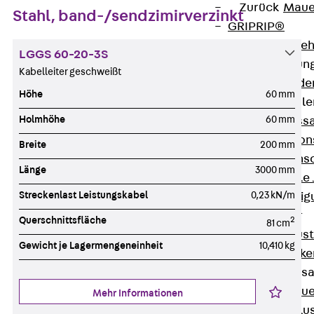
Zurück
Maue
Stahl, band-/sendzimirverzinkt
GRIPRIP®
Bewehrungszubeh
LGGS 60-20-3S
Fassadenbefestigun
Kabelleiter geschweißt
Zurück
Fassade
Höhe
60 mm
Fassadenkonsol
Holmhöhe
60 mm
Zurück
Fass
Verblenderkon
Breite
200 mm
Einmörtelkons
Länge
3000 mm
Winkelkonsole 
Streckenlast Leistungskabel
0,23 kN/m
Fassadenbefestig
Brüstungsanker
Querschnittsfläche
2
81 cm
Zurück
Brüs
Gewicht je Lagermengeneinheit
10,410 kg
Brüstungsanke
Maueranschluss
Zurück
Maue
Mehr Informationen
Maueranschlu