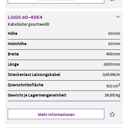
LGGS 60-40E4
Kabelleiter geschweißt
Höhe
60 mm
Holmhöhe
60 mm
Breite
400 mm
Länge
6000 mm
Streckenlast Leistungskabel
0,45 kN/m
Querschnittsfläche
2
162 cm
Gewicht je Lagermengeneinheit
24,810 kg
Mehr Informationen