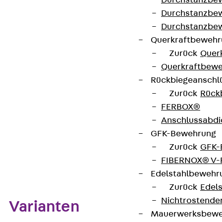
Durchstanzbe
Durchstanzbew
Durchstanzbe
Betreten verboten
Querkraftbeweh
Zurück
Quer
Querkraftbewe
Kontakt aufnehmen
Rückbiegeanschl
Zurück
Rück
Datenblatt herunterladen
FERBOX®
Anschlussabdi
GFK-Bewehrung
Zurück
GFK-
Zum Abschnitt navigieren
FIBERNOX® V
Edelstahlbewehr
Zurück
Edel
Nichtrostender
Varianten
Mauerwerksbew