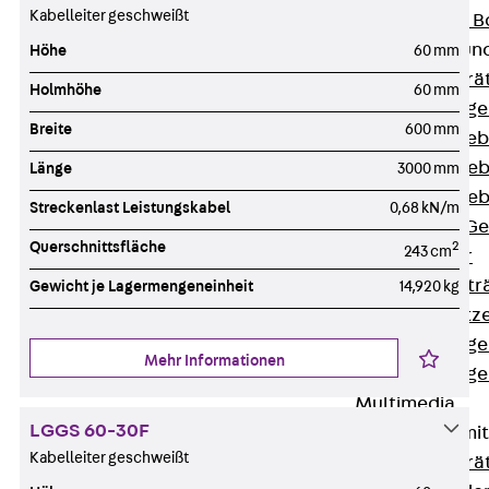
Kabelleiter geschweißt
Nivellierbare
Gerätebecher und
Höhe
60 mm
Zurück
Gerä
Holmhöhe
60 mm
Installationsg
Breite
600 mm
Runde Geräteb
Eckige Geräte
Länge
3000 mm
Eckige Geräte
Streckenlast Leistungskabel
0,68 kN/m
Zubehör für G
Querschnittsfläche
2
243 cm
Geräteträger
Datengerätetr
Gewicht je Lagermengeneinheit
14,920 kg
Geräteeinsätz
Installationsg
Mehr Informationen
Installationsg
Multimedia
LGGS 60-30F
Gerätebecher mi
Kabelleiter geschweißt
Zurück
Gerä