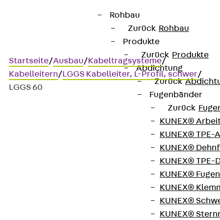
Rohbau
Zurück
Rohbau
Produkte
Zurück
Produkte
Startseite
/
Ausbau
/
Kabeltragsysteme
/
Abdichtung
Kabelleitern
/
LGGS Kabelleiter, L-Profil, schwer
/
Zurück
Abdicht
LGGS 60
Fugenbänder
Zurück
Fuge
KUNEX® Arbei
LGGS 60
KUNEX® TPE-A
KUNEX® Dehnf
Kabelleiter, L-Profil, schwer,
KUNEX® TPE-D
KUNEX® Fugen
Höhe = 60 mm
KUNEX® Klem
KUNEX® Schwe
KUNEX® Stern