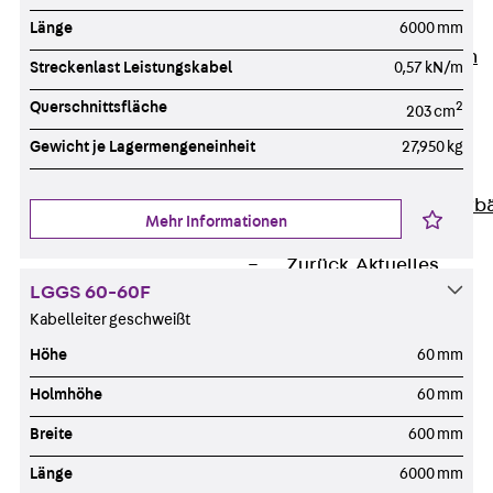
Unternehmen
Länge
6000 mm
Zurück
Unternehmen
Streckenlast Leistungskabel
0,57 kN/m
Über PohlCon
Querschnittsfläche
2
203 cm
Werte & Philosophie
Service & Qualität
Gewicht je Lagermengeneinheit
27,950 kg
Unsere Geschichte
Mitgliedschaften & Verb
Mehr Informationen
Aktuelles
Zurück
Aktuelles
LGGS 60-60F
News
Kabelleiter geschweißt
Events
Kontakt
Höhe
60 mm
Zurück
Kontakt
Holmhöhe
60 mm
Ansprechpersonen
Breite
600 mm
Technische Beratung
Standorte
Länge
6000 mm