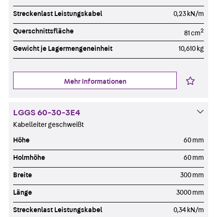
Streckenlast Leistungskabel
0,23 kN/m
Querschnittsfläche
2
81 cm
Gewicht je Lagermengeneinheit
10,610 kg
Mehr Informationen
LGGS 60-30-3E4
Kabelleiter geschweißt
Höhe
60 mm
Holmhöhe
60 mm
Breite
300 mm
Länge
3000 mm
Streckenlast Leistungskabel
0,34 kN/m