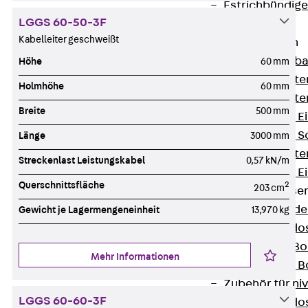
Estrichbündig
LGGS 60-50-3F
UBK
Kabelleiter geschweißt
Einbaueinheiten
Zurück
Einba
Höhe
60 mm
Einbaueinheite
Holmhöhe
60 mm
Einbaueinheite
Breite
500 mm
Nivellierbare 
Nivellierbare 
Länge
3000 mm
Einbaueinheite
Streckenlast Leistungskabel
0,57 kN/m
Nivellierbare E
Querschnittsfläche
2
203 cm
Bodensteckdose
Zurück
Bode
Gewicht je Lagermengeneinheit
13,970 kg
Bodensteckdo
Zubehör für B
Mehr Informationen
Nivellierbare
Zubehör für niv
LGGS 60-60-3F
Bodensteckdo