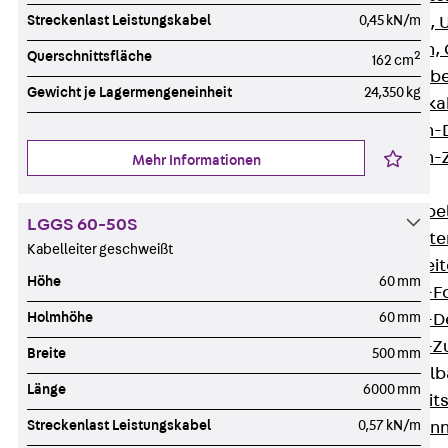
Streckenlast Leistungskabel
0,45 kN/m
G Gitterbahn, 
GI Gitterbahn,
Querschnittsfläche
2
162 cm
GTD Gitterkabe
Gewicht je Lagermengeneinheit
24,350 kg
GTDW Gitterkab
Gitterbahnen-
Gitterbahnen-
Mehr Informationen
Kabelleitern
Zurück
Kabel
LGGS 60-50S
LGG Kabelleiter
Kabelleiter geschweißt
LGGS Kabelleite
Höhe
60 mm
Kabelleitern-F
Holmhöhe
60 mm
Kabelleitern-D
Kabelleitern-
Breite
500 mm
Weitspannkabel
Länge
6000 mm
Zurück
Weit
Streckenlast Leistungskabel
0,57 kN/m
WPL Weitspann