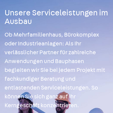
Unsere Serviceleistungen im
Ausbau
Ob Mehrfamilienhaus, Bürokomplex
oder Industrieanlagen: Als Ihr
verlässlicher Partner für zahlreiche
Anwendungen und Bauphasen
begleiten wir Sie bei jedem Projekt mit
fachkundiger Beratung und
entlastenden Serviceleistungen. So
können Sie sich ganz auf Ihr
Kerngeschäft konzentrieren.