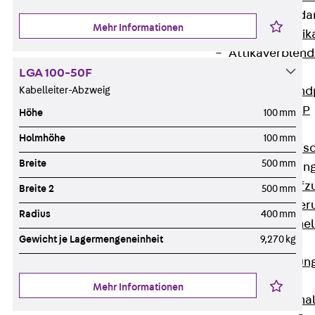
Attika-Verblenda
Mehr Informationen
Zurück
Attik
Attikaverblend
Windposts
LGA 100-50F
Kabelleiter-Abzweig
Zurück
Wind
Windpost JWP
Höhe
100 mm
Schallisolation
Holmhöhe
100 mm
Zurück
Schallis
Breite
500 mm
Aufzugsisolierun
Zurück
Aufzu
Breite 2
500 mm
Aufzugsisolier
Radius
400 mm
Trittschalldämme
Gewicht je Lagermengeneinheit
9,270 kg
Schalung
Zurück
Schalun
Schalrohre
Mehr Informationen
Zurück
Scha