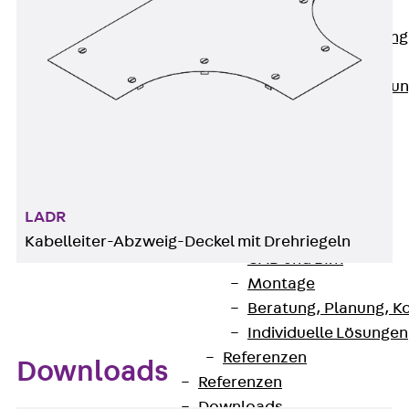
Anwendungsgebiete
Zurück
Anwendung
Industrieanlagen
Bodengeführte Leitu
Rechenzentrum
Tunnel
Funktionserhalt
Dachflächen
Services
LADR
Zurück
Services
Kabelleiter-Abzweig-Deckel mit Drehriegeln
CAD und BIM
Montage
Beratung, Planung, K
Individuelle Lösungen
Referenzen
Downloads
Referenzen
Downloads