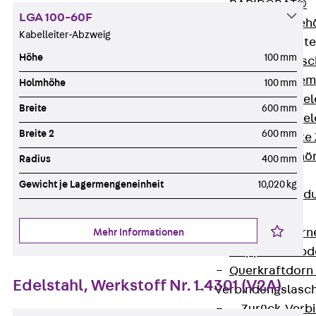
RAPIDOBAT®
LGA 100-60F
Schalrohre Zubeh
Kabelleiter-Abzweig
Abschalelement
Höhe
100 mm
Zurück
Absc
Polystyrolele
Holmhöhe
100 mm
Streckmetalle
Breite
600 mm
Streckmetalle
Breite 2
600 mm
Abschalelemente
Schalungszubehö
Radius
400 mm
Verbindung
Gewicht je Lagermengeneinheit
10,020 kg
Zurück
Verbind
Dorne
Zurück
Dorn
Mehr Informationen
Doppelschubd
Querkraftdorn
Edelstahl, Werkstoff Nr. 1.4301 (V2A)
Verbindungslasc
Zurück
Verb