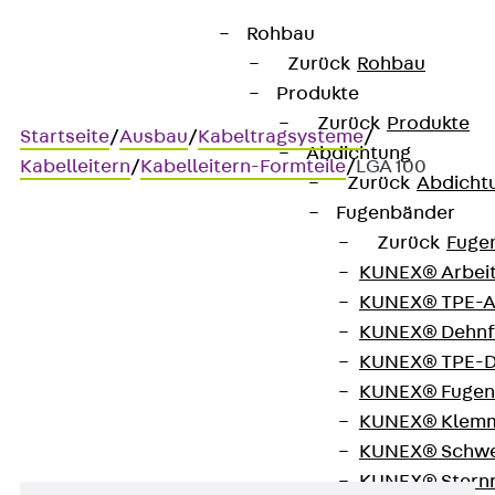
Rohbau
Zurück
Rohbau
Produkte
Zurück
Produkte
Startseite
/
Ausbau
/
Kabeltragsysteme
/
Abdichtung
Kabelleitern
/
Kabelleitern-Formteile
/
LGA 100
Zurück
Abdicht
Fugenbänder
Zurück
Fuge
LGA 100
KUNEX® Arbei
KUNEX® TPE-A
Kabelleiter-Abzweig, Höhe
KUNEX® Dehnf
KUNEX® TPE-D
= 100 mm
KUNEX® Fugen
KUNEX® Klem
KUNEX® Schwe
KUNEX® Stern