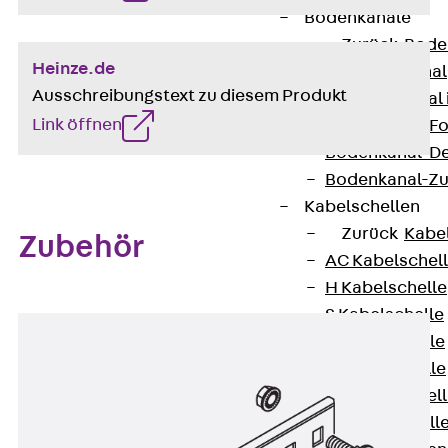
Bodenkanäle
Zurück
Bode
Heinze.de
BK Bodenkanal
Ausschreibungstext zu diesem Produkt
KLK Kleinkanal 
Link öffnen
Bodenkanal-Fo
Bodenkanal-De
Bodenkanal-Z
Kabelschellen
Zurück
Kabe
Zubehör
AC Kabelschel
H Kabelschelle
S Kabelschelle
B Kabelschelle
U Kabelschelle
RU Kabelschel
W Kabelschell