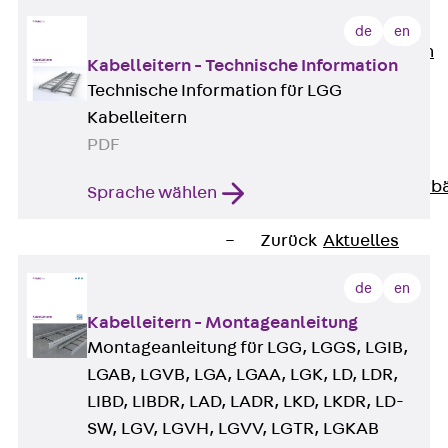
Unternehmen
de
en
Zurück
Unternehmen
Kabelleitern - Technische Information
Über PohlCon
Technische Information für LGG
Werte & Philosophie
Kabelleitern
Service & Qualität
PDF
Unsere Geschichte
Mitgliedschaften & Verb
Sprache wählen
Aktuelles
Zurück
Aktuelles
News
de
en
Events
Kontakt
Kabelleitern - Montageanleitung
Montageanleitung für LGG, LGGS, LGIB,
Zurück
Kontakt
LGAB, LGVB, LGA, LGAA, LGK, LD, LDR,
Ansprechpersonen
LIBD, LIBDR, LAD, LADR, LKD, LKDR, LD-
Technische Beratung
SW, LGV, LGVH, LGVV, LGTR, LGKAB
Standorte