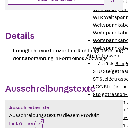
Mehr Informationen
WL Weitspannka
WPR Weitspann
WLR Weitspann
Weitspannkabel
Weitspannkabe
Details
Weitspannkabe
Weitspannkab
Ermöglicht eine horizontale Richtungsänderung
Steigetrassen
der Kabelführung in Form eines Abzweigs
Zurück
Steig
STU Steigetrass
ST Steigetrasse
LGG Steigetrass
Ausschreibungstexte
Steigetrassen
Steigetrassen
Ausschreiben.de
Steigetrassen
Ausschreibungstext zu diesem Produkt
Steigetrassen
Link öffnen
Steigetrassen-