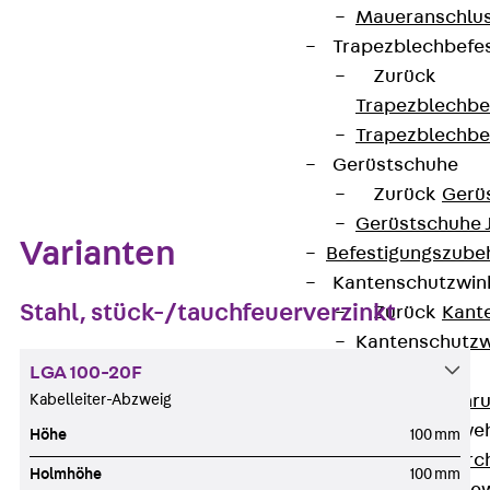
Datenblatt herunterladen
Maueranschlus
Trapezblechbefe
Zurück
Trapezblechbe
Trapezblechbe
Zum Abschnitt navigieren
Gerüstschuhe
Zurück
Gerü
Gerüstschuhe 
Varianten
Befestigungszube
Kantenschutzwin
Stahl, stück-/tauchfeuerverzinkt
Zurück
Kant
Kantenschutzw
Bewehrung
LGA 100-20F
Kabelleiter-Abzweig
Zurück
Bewehr
Durchstanzbewe
Höhe
100 mm
Zurück
Durc
Holmhöhe
100 mm