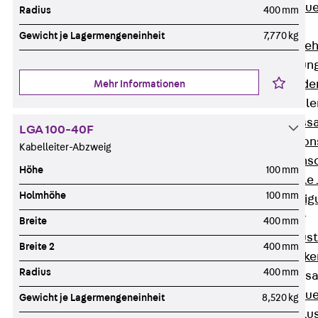
Zurück
Maue
Radius
400 mm
GRIPRIP®
Gewicht je Lagermengeneinheit
7,770 kg
Bewehrungszubeh
Fassadenbefestigun
Zurück
Fassade
Mehr Informationen
Fassadenkonsol
Zurück
Fass
LGA 100-40F
Verblenderkon
Kabelleiter-Abzweig
Einmörtelkons
Höhe
100 mm
Winkelkonsole 
Holmhöhe
100 mm
Fassadenbefestig
Brüstungsanker
Breite
400 mm
Zurück
Brüs
Breite 2
400 mm
Brüstungsanke
Radius
400 mm
Maueranschluss
Zurück
Maue
Gewicht je Lagermengeneinheit
8,520 kg
Maueranschlu