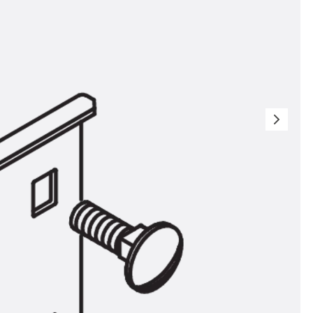
t
 & gelocht
schienen
GB