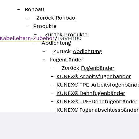
Rohbau
Zurück
Rohbau
Produkte
Zurück
Produkte
Kabelleitern-Zubehör
/
LGVH 100
Abdichtung
Zurück
Abdichtung
Fugenbänder
Zurück
Fugenbänder
KUNEX® Arbeitsfugenbänder
ontal, Höhe = 100 mm
KUNEX® TPE-Arbeitsfugenbänd
KUNEX® Dehnfugenbänder
KUNEX® TPE-Dehnfugenbänder
KUNEX® Fugenabschlussbänder
KUNEX® Klemmfugenband
KUNEX® Schweißkonstruktionen
KUNEX® Sternrohr