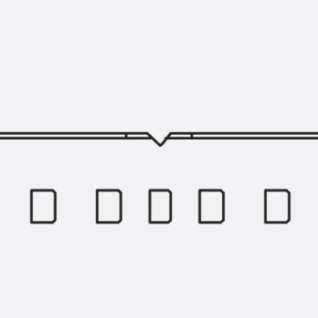
Querkraftbewehrung
Zurück
Querkraftbewehrung
Querkraftbewehrung JDA-S
Rückbiegeanschlüsse
Zurück
Rückbiegeanschlüsse
FERBOX®
Anschlussabdichtung
GFK-Bewehrung
Zurück
GFK-Bewehrung
FIBERNOX® V-ROD
Edelstahlbewehrung
Zurück
Edelstahlbewehrung
Nichtrostender Betonstahl
Mauerwerksbewehrung
Zurück
Mauerwerksbewehrun
GRIPRIP®
Bewehrungszubehör