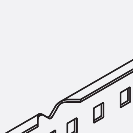
Montageschiene JM K
Montageschiene JML K, gelocht
Montageschiene JXM W, gezahn
Montageschiene JZM K, gezahnt
Montageschiene JZML K, gezahnt
Geländerbefestigungsschienen
Zurück
Geländerbefestigungs
Geländerbefestigungsschiene J
Spezialschrauben
Zurück
Spezialschrauben
Hakenkopfschraube JA
Hakenkopfschraube JB
Sollbruchschraube JB-SB
Hakenkopfschraube JC
Hammerkopfschraube JD
Hammerkopfschraube JG