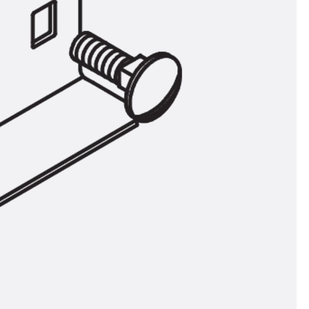
n
nen