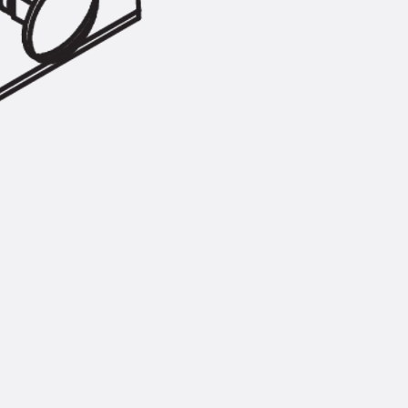
Zurück
Trapezblechbefestigu
Trapezblechbefestigungsschien
Gerüstschuhe
Zurück
Gerüstschuhe
Gerüstschuhe JG
Befestigungszubehör
Kantenschutzwinkel
Zurück
Kantenschutzwinkel
Kantenschutzwinkel JKW
Bewehrung
Zurück
Bewehrung
Durchstanzbewehrung
Zurück
Durchstanzbewehrung
Durchstanzbewehrung JDA
Durchstanzbewehrung JDA-FT-K
Durchstanzbewehrung Zubehör