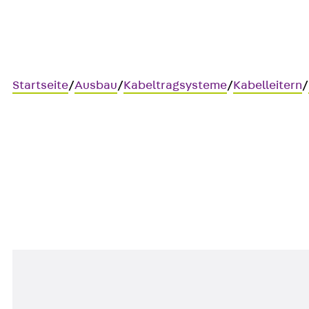
Startseite
/
Ausbau
/
Kabeltragsysteme
/
Kabelleitern
/
LGVH 100
Kabelleiter-Verbinder, horiz