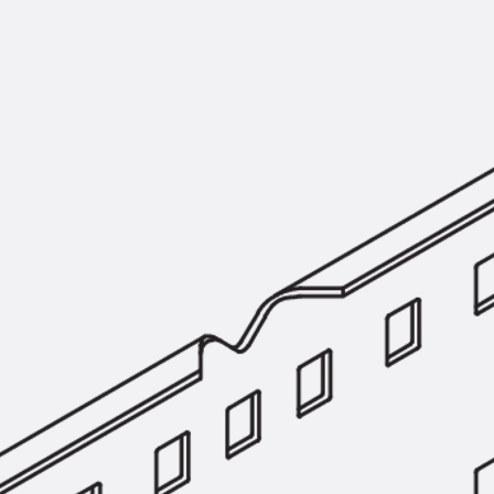
KUNEX® Mauerkragen
KUNEX® ABS Abschalelemente
Fugenbänder Zubehör
Fugenbleche
Zurück
Fugenbleche
PENTAFLEX KB®
PENTAFLEX KB® Agrar
PENTAFLEX® FBA
PENTAFLEX® ABS
PENTAFLEX® OBS
PENTAFLEX® FTS
PENTAFLEX® STK
PENTAFLEX® OPTI-Mauerstärke
PENTAFLEX® Modul
Fugenbleche Zubehör
Frischbetonverbundsysteme
Zurück
Frischbetonverbunds