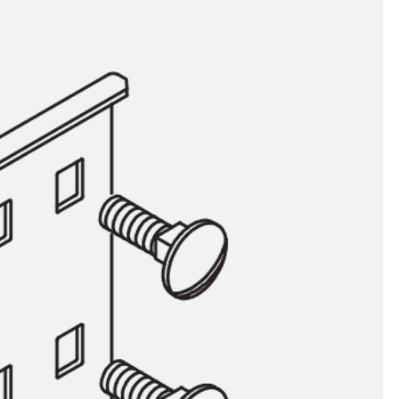
n
ysteme