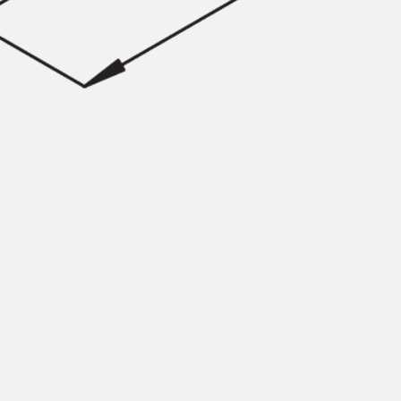
Injektionsschläuche Zubehör
Injektionsschläuche Sets
Befestigung
Zurück
Befestigung
Ankerschienen
Zurück
Ankerschienen
Ankerschiene JSA K
Ankerschiene JTA W
Ankerschiene JTA K
Ankerschiene JTA RT W
Ankerschiene JTA RF W
Ankerschiene JXA W, gezahnt
Ankerschiene JXA PC W, gezahnt
Ankerschiene JZA K, gezahnt
Montageschienen
Zurück
Montageschienen
Montageschiene JM W