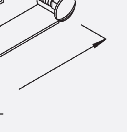
ör
ng