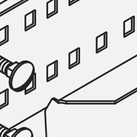
Hammerkopfschraube JH
Sollbruchschraube JH-SB
Doppelkerbzahnschraube JKB
Doppelkerbzahnschraube JKC
Zahnschraube JXB
Zahnschraube JXD
Zahnschraube JXE
Zahnschraube JXH
Zahnschraube JZS
Anschlagbefestigungen
Zurück
Anschlagbefestigunge
Liftschachtanker JLF
Liftschachtschlinge JLS
Maueranschlussschienen
Zurück
Maueranschlussschie
Maueranschlussschiene KT
Trapezblechbefestigungsschienen