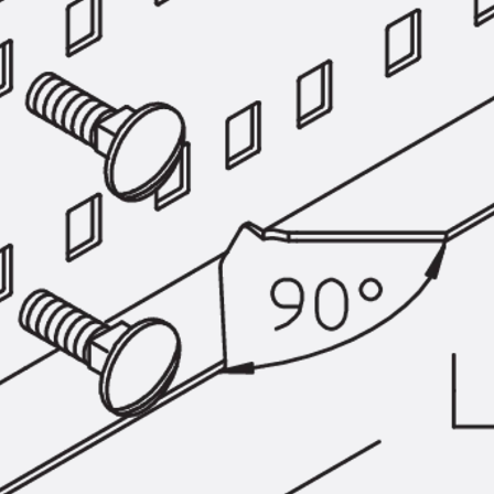
SECUFLEX®
Frischbetonverbundsysteme Zubeh
Rohrdurchführungen
Zurück
Rohrdurchführungen
PENTAFLEX® Transwand
PENTAFLEX® Futterrohr
PENTAFLEX® Bodendurchführu
PENTAFLEX® Bodenablauf
Rohrdurchführungen Zubehör
Quellbänder
Zurück
Quellbänder
SWELLFLEX®
Quellbänder Zubehör
Injektionsschläuche
Zurück
Injektionsschläuche
PLURAFLEX®