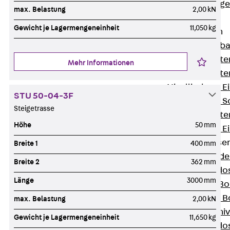
Estrichbündig
max. Belastung
2,00 kN
UBK
Gewicht je Lagermengeneinheit
11,050 kg
Einbaueinheiten
Zurück
Einba
Einbaueinheite
Mehr Informationen
Einbaueinheite
Nivellierbare 
STU 50-04-3F
Nivellierbare 
Steigetrasse
Einbaueinheite
Höhe
50 mm
Nivellierbare E
Bodensteckdose
Breite 1
400 mm
Zurück
Bode
Breite 2
362 mm
Bodensteckdo
Länge
3000 mm
Zubehör für B
Nivellierbare
max. Belastung
2,00 kN
Zubehör für niv
Gewicht je Lagermengeneinheit
11,650 kg
Bodensteckdo