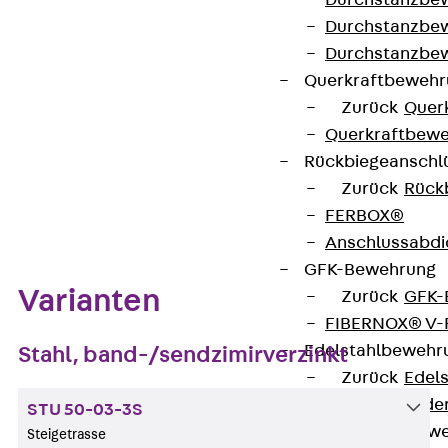
Durchstanzbe
Kontakt aufnehmen
Durchstanzbew
Auf die Merkliste
Durchstanzbe
Querkraftbeweh
Datenblatt herunterladen
Zurück
Quer
Querkraftbewe
Rückbiegeanschl
Zurück
Rück
Zum Abschnitt navigieren
FERBOX®
Anschlussabdi
GFK-Bewehrung
Varianten
Zurück
GFK-
FIBERNOX® V
Edelstahlbewehr
Stahl, band-/sendzimirverzinkt
Zurück
Edel
Nichtrostender
STU 50-03-3S
Mauerwerksbew
Steigetrasse