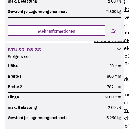
max. Belastung
2,00 kN
RAPIDOBAT®
Schalrohre Zubeh
Gewicht je Lagermengeneinheit
11,500 kg
Abschalelement
Zurück
Absc
Mehr Informationen
Polystyrolele
Streckmetalle
Streckmetalle
STU 50-08-3S
Abschalelemente
Steigetrasse
Schalungszubehö
Höhe
50 mm
Verbindung
Breite 1
800 mm
Zurück
Verbind
Breite 2
762 mm
Dorne
Zurück
Dorn
Länge
3000 mm
Doppelschubd
max. Belastung
2,00 kN
Querkraftdorn
Gewicht je Lagermengeneinheit
13,250 kg
Verbindungslasc
Zurück
Verb