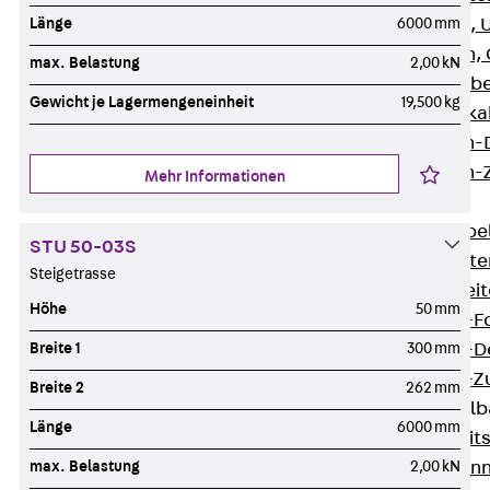
Länge
6000 mm
G Gitterbahn, 
GI Gitterbahn,
max. Belastung
2,00 kN
GTD Gitterkabe
Gewicht je Lagermengeneinheit
19,500 kg
GTDW Gitterkab
Gitterbahnen-
Gitterbahnen-
Mehr Informationen
Kabelleitern
Zurück
Kabel
STU 50-03S
LGG Kabelleiter
Steigetrasse
LGGS Kabelleite
Höhe
50 mm
Kabelleitern-F
Breite 1
300 mm
Kabelleitern-D
Kabelleitern-
Breite 2
262 mm
Weitspannkabel
Länge
6000 mm
Zurück
Weit
max. Belastung
2,00 kN
WPL Weitspann