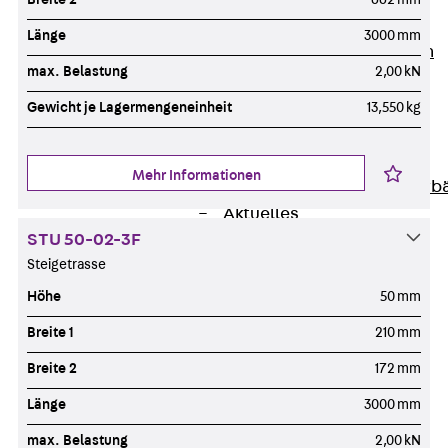
Unternehmen
Länge
3000 mm
Zurück
Unternehmen
max. Belastung
2,00 kN
Über PohlCon
Werte & Philosophie
Gewicht je Lagermengeneinheit
13,550 kg
Service & Qualität
Unsere Geschichte
Mehr Informationen
Mitgliedschaften & Verb
Aktuelles
STU 50-02-3F
Zurück
Aktuelles
Steigetrasse
News
Events
Höhe
50 mm
Kontakt
Breite 1
210 mm
Zurück
Kontakt
Breite 2
172 mm
Ansprechpersonen
Technische Beratung
Länge
3000 mm
Standorte
max. Belastung
2,00 kN