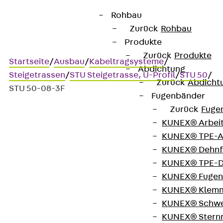
Rohbau
Zurück
Rohbau
Produkte
Zurück
Produkte
Startseite
/
Ausbau
/
Kabeltragsysteme
/
Abdichtung
Steigetrassen
/
STU Steigetrasse, U-Profil
/
STU 50
/
Zurück
Abdicht
STU 50-08-3F
Fugenbänder
Zurück
Fuge
KUNEX® Arbei
Art.-Nr. STU 50-08-3F
KUNEX® TPE-A
Steigetrasse
KUNEX® Dehnf
KUNEX® TPE-D
Steigetrasse,
KUNEX® Fugen
KUNEX® Klem
ungleichschenkliges U-Profil
KUNEX® Schwe
KUNEX® Stern