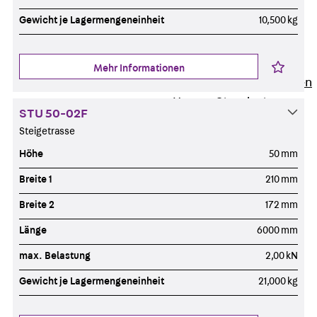
Newsletter
Gewicht je Lagermengeneinheit
10,500 kg
Presse
Karriere
Zurück
Karriere
Mehr Informationen
Stellenausschreibungen
Unsere Standorte
STU 50-02F
Benefits
Steigetrasse
Höhe
50 mm
Breite 1
210 mm
Breite 2
172 mm
Länge
6000 mm
max. Belastung
2,00 kN
Gewicht je Lagermengeneinheit
21,000 kg