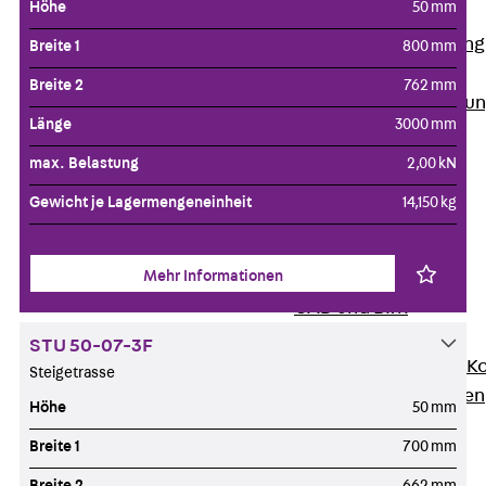
Höhe
50 mm
Anwendungsgebiete
Zurück
Anwendung
Breite 1
800 mm
Industrieanlagen
Breite 2
762 mm
Bodengeführte Leitu
Länge
3000 mm
Rechenzentrum
Tunnel
max. Belastung
2,00 kN
Funktionserhalt
Gewicht je Lagermengeneinheit
14,150 kg
Dachflächen
Services
Mehr Informationen
Zurück
Services
CAD und BIM
Montage
STU 50-07-3F
Beratung, Planung, K
Steigetrasse
Individuelle Lösungen
Höhe
50 mm
Referenzen
Breite 1
700 mm
Referenzen
Downloads
Breite 2
662 mm