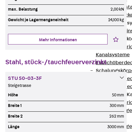
Fluchtweginsta
max. Belastung
2,00 kN
Zwischendecke
Gewicht je Lagermengeneinheit
24,100 kg
Bodeninstallations
Zurück
Bodenin
Estrichüberdeck
Mehr Informationen
Zurück
Estr
Kanalsysteme
Stahl, stück-/tauchfeuerverzinkt
Estrichüberde
Schalungskörp
STU 50-03-3F
Estrichüberde
Steigetrasse
Estrichüberde
Estrichbündige 
Höhe
50 mm
Zurück
Estr
Breite 1
300 mm
Estrichbündig
Breite 2
262 mm
CHALI
Estrichbündig
Länge
3000 mm