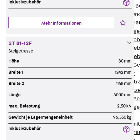
Inklusivzubehör
Nivellierbare
Gerätebecher und
Zurück
Gerä
Mehr Informationen
Installationsg
Runde Geräteb
ST 81-12F
Eckige Geräte
Steigetrasse
Eckige Geräte
Höhe
80 mm
Zubehör für G
Breite 1
1242 mm
Geräteträger
Datengerätetr
Breite 2
1158 mm
Geräteeinsätz
Länge
6000 mm
Installationsg
max. Belastung
2,50 kN
Installationsg
Multimedia
Gewicht je Lagermengeneinheit
96,550 kg
Gerätebecher mi
Inklusivzubehör
Zurück
Gerä