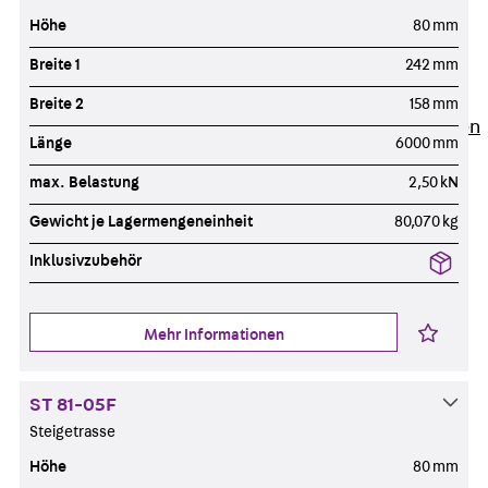
Newsletter
Höhe
80 mm
Presse
Breite 1
242 mm
Karriere
Zurück
Karriere
Breite 2
158 mm
Stellenausschreibungen
Länge
6000 mm
Unsere Standorte
max. Belastung
2,50 kN
Benefits
Gewicht je Lagermengeneinheit
80,070 kg
Inklusivzubehör
Mehr Informationen
ST 81-05F
Steigetrasse
Höhe
80 mm