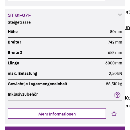
Anwendungsgebiete
Zurück
Anwendung
ST 81-07F
Industrieanlagen
Steigetrasse
Bodengeführte Leitu
Höhe
80 mm
Rechenzentrum
Breite 1
742 mm
Tunnel
Funktionserhalt
Breite 2
658 mm
Dachflächen
Länge
6000 mm
Services
max. Belastung
2,50 kN
Zurück
Services
CAD und BIM
Gewicht je Lagermengeneinheit
88,310 kg
Montage
Inklusivzubehör
Beratung, Planung, K
Individuelle Lösungen
Referenzen
Mehr Informationen
Referenzen
Downloads