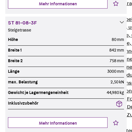
Zurück
Kabeltr
Mehr Informationen
Kabelrinnen
Zurück
Kabe
ST 81-08-3F
R Kabelrinne, 
Steigetrasse
RS Kabelrinne,
Höhe
80 mm
RG Kabelrinne,
Breite 1
842 mm
RGM Kabelrinne
RGS Kabelrinne
Breite 2
758 mm
RGL Kabelrinne
Länge
3000 mm
löschwasserdu
max. Belastung
2,50 kN
RI Installation
RIS Installatio
Gewicht je Lagermengeneinheit
44,980 kg
Kabelrinnen-Fo
Inklusivzubehör
Kabelrinnen-D
Kabelrinnen-Z
Gitterbahnen
Mehr Informationen
Zurück
Gitt