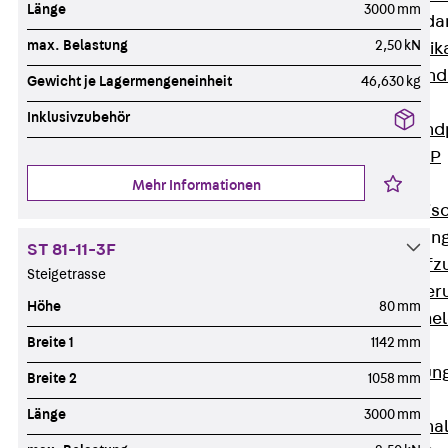
Länge
3000 mm
Attika-Verblenda
max. Belastung
2,50 kN
Zurück
Attik
Attikaverblend
Gewicht je Lagermengeneinheit
46,630 kg
Windposts
Inklusivzubehör
Zurück
Wind
Windpost JWP
Schallisolation
Mehr Informationen
Zurück
Schallis
Aufzugsisolierun
ST 81-11-3F
Zurück
Aufzu
Steigetrasse
Aufzugsisolier
Höhe
80 mm
Trittschalldämme
Breite 1
1142 mm
Schalung
Zurück
Schalun
Breite 2
1058 mm
Schalrohre
Länge
3000 mm
Zurück
Scha