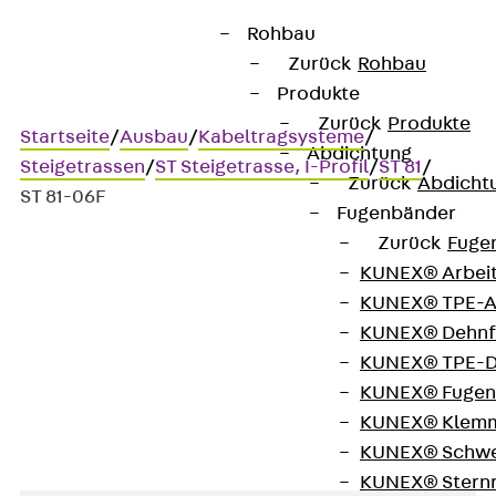
Rohbau
Zurück
Rohbau
Produkte
Zurück
Produkte
Startseite
/
Ausbau
/
Kabeltragsysteme
/
Abdichtung
Steigetrassen
/
ST Steigetrasse, I-Profil
/
ST 81
/
Zurück
Abdicht
ST 81-06F
Fugenbänder
Zurück
Fuge
KUNEX® Arbei
Art.-Nr. ST 81-06F
KUNEX® TPE-A
Steigetrasse
KUNEX® Dehnf
KUNEX® TPE-D
Steigetrasse, I-Profil
KUNEX® Fugen
KUNEX® Klem
KUNEX® Schwe
KUNEX® Stern