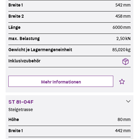
Breite 1
542 mm
Breite 2
458 mm
Länge
6000 mm
max. Belastung
2,50 kN
Gewicht je Lagermengeneinheit
85,020 kg
Inklusivzubehör
Mehr Informationen
ST 81-04F
Steigetrasse
Höhe
80 mm
Breite 1
442 mm