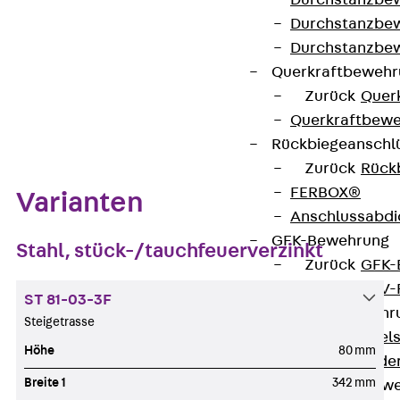
Durchstanzbe
Datenblatt herunterladen
Durchstanzbew
Durchstanzbe
Querkraftbeweh
Zurück
Quer
Zum Abschnitt navigieren
Querkraftbewe
Rückbiegeanschl
Zurück
Rück
FERBOX®
Varianten
Anschlussabdi
GFK-Bewehrung
Stahl, stück-/tauchfeuerverzinkt
Zurück
GFK-
FIBERNOX® V
ST 81-03-3F
Edelstahlbewehr
Steigetrasse
Zurück
Edel
Höhe
80 mm
Nichtrostender
Breite 1
342 mm
Mauerwerksbew