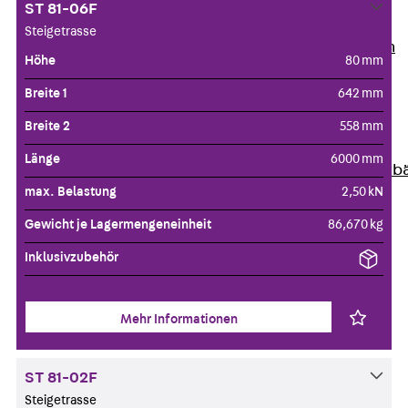
ST 81-06F
Unternehmen
Steigetrasse
Zurück
Unternehmen
Höhe
80 mm
Über PohlCon
Breite 1
642 mm
Werte & Philosophie
Service & Qualität
Breite 2
558 mm
Unsere Geschichte
Länge
6000 mm
Mitgliedschaften & Verb
max. Belastung
2,50 kN
Aktuelles
Zurück
Aktuelles
Gewicht je Lagermengeneinheit
86,670 kg
News
Inklusivzubehör
Events
Kontakt
Zurück
Kontakt
Mehr Informationen
Ansprechpersonen
Technische Beratung
ST 81-02F
Standorte
Steigetrasse