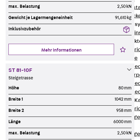
max. Belastung
2,50 kN
Fluchtweginsta
Zwischendecke
Gewicht je Lagermengeneinheit
91,610 kg
Bodeninstallations
Inklusivzubehör
Zurück
Bodenin
Estrichüberdeck
Zurück
Estr
Mehr Informationen
Kanalsysteme
Estrichüberde
ST 81-10F
Schalungskörp
Steigetrasse
Estrichüberde
Höhe
80 mm
Estrichüberde
Breite 1
1042 mm
Estrichbündige 
Zurück
Estr
Breite 2
958 mm
Estrichbündig
Länge
6000 mm
CHALI
max. Belastung
2,50 kN
Estrichbündig