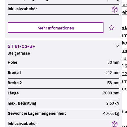
Verbindungsla
Inklusivzubehör
Verbindungszube
Wärmedämmung
Zurück
Wärmed
Mehr Informationen
Balkondämmele
Zurück
Balk
ST 81-02-3F
ISOPRO® Beto
Steigetrasse
ISOPRO® 120 B
Höhe
80 mm
ISOPRO® 80/12
Breite 1
242 mm
ISOPRO® 80/12
Mauerfußelemen
Breite 2
158 mm
Zurück
Maue
Länge
3000 mm
ISOMUR®
max. Belastung
2,50 kN
Digitale Lösungen
Zurück
Digitale Lö
Gewicht je Lagermengeneinheit
40,035 kg
Software
Inklusivzubehör