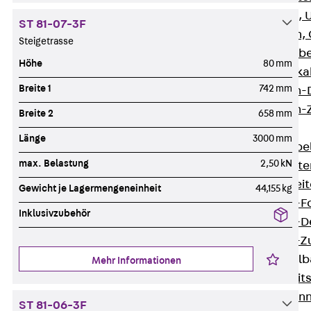
G Gitterbahn, 
ST 81-07-3F
GI Gitterbahn,
Steigetrasse
GTD Gitterkabe
Höhe
80 mm
GTDW Gitterkab
Breite 1
742 mm
Gitterbahnen-
Gitterbahnen-
Breite 2
658 mm
Kabelleitern
Länge
3000 mm
Zurück
Kabel
max. Belastung
2,50 kN
LGG Kabelleiter
LGGS Kabelleite
Gewicht je Lagermengeneinheit
44,155 kg
Kabelleitern-F
Inklusivzubehör
Kabelleitern-D
Kabelleitern-
Weitspannkabel
Mehr Informationen
Zurück
Weit
WPL Weitspann
ST 81-06-3F