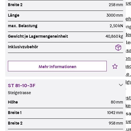
Zurück
Maue
Breite 2
258 mm
GRIPRIP®
Länge
3000 mm
Bewehrungszubeh
max. Belastung
2,50 kN
Fassadenbefestigun
Zurück
Fassade
Gewicht je Lagermengeneinheit
40,860 kg
Fassadenkonsol
Inklusivzubehör
Zurück
Fass
Verblenderkon
Einmörtelkons
Mehr Informationen
Winkelkonsole 
Fassadenbefestig
ST 81-10-3F
Brüstungsanker
Steigetrasse
Zurück
Brüs
Höhe
80 mm
Brüstungsanke
Breite 1
1042 mm
Maueranschluss
Zurück
Maue
Breite 2
958 mm
Maueranschlu