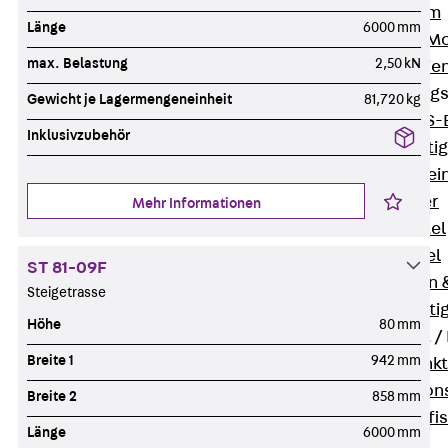
I-Stiel-System
Länge
6000 mm
PUK-STRUT-Mo
max. Belastung
2,50 kN
C-Profil-Schie
KTS-Befestigung
Gewicht je Lagermengeneinheit
81,720 kg
Zurück
KTS-
Inklusivzubehör
Klemmbefesti
Kabelformstei
Dübel & Anker
Mehr Informationen
Abhängemittel
Schraubmittel
ST 81-09F
Ankermuttern 
Steigetrasse
Elektrobefesti
Höhe
80 mm
Funktionserhalt 
Breite 1
942 mm
Zurück
Funkt
Normtragekonst
Breite 2
858 mm
Systemspezifis
Länge
6000 mm
(DIN 4102-12)