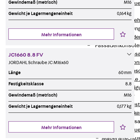
Gewindemaß (metrisch)
M16
Zurück
Maue
GRIPRIP®
Gewicht je Lagermengeneinheit
0,164 kg
Bewehrungszubeh
Fassadenbefestigun
Mehr Informationen
Zurück
Fassade
Fassadenkonsol
Zurück
Fass
JC1660 8.8 FV
Verblenderkon
JORDAHL Schraube JC M16x60
Einmörtelkons
Länge
60 mm
Winkelkonsole 
Festigkeitsklasse
8.8
Fassadenbefestig
Gewindemaß (metrisch)
M16
Brüstungsanker
Zurück
Brüs
Gewicht je Lagermengeneinheit
0,177 kg
Brüstungsanke
Maueranschluss
Mehr Informationen
Zurück
Maue
Maueranschlu