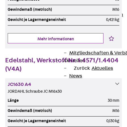
Unternehmen
Gewindemaß (metrisch)
M16
Zurück
Unternehmen
Gewicht je Lagermengeneinheit
0,421 kg
Über PohlCon
Werte & Philosophie
Service & Qualität
Mehr Informationen
Unsere Geschichte
Mitgliedschaften & Verb
Edelstahl, Werkstoff Nr. 1.4571/1.4404
Aktuelles
(V4A)
Zurück
Aktuelles
News
Events
JC1630 A4
Kontakt
JORDAHL Schraube JC M16x30
Zurück
Kontakt
Länge
30 mm
Ansprechpersonen
Gewindemaß (metrisch)
M16
Technische Beratung
Gewicht je Lagermengeneinheit
0,130 kg
Standorte