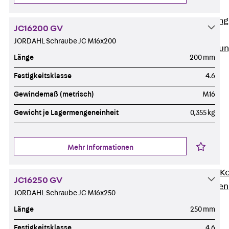
Anwendungsgebiete
Zurück
Anwendung
JC16200 GV
Industrieanlagen
JORDAHL Schraube JC M16x200
Bodengeführte Leitu
Länge
200 mm
Rechenzentrum
Tunnel
Festigkeitsklasse
4.6
Funktionserhalt
Gewindemaß (metrisch)
M16
Dachflächen
Gewicht je Lagermengeneinheit
0,355 kg
Services
Zurück
Services
CAD und BIM
Mehr Informationen
Montage
Beratung, Planung, K
JC16250 GV
Individuelle Lösungen
JORDAHL Schraube JC M16x250
Referenzen
Länge
250 mm
Referenzen
Downloads
Festigkeitsklasse
4.6