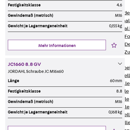
Bodenkanäle
Festigkeitsklasse
4.6
Zurück
Bode
Gewindemaß (metrisch)
M16
BK Bodenkanal
Gewicht je Lagermengeneinheit
0,155 kg
KLK Kleinkanal 
Bodenkanal-Fo
Bodenkanal-De
Mehr Informationen
Bodenkanal-Z
Kabelschellen
JC1660 8.8 GV
Zurück
Kabe
JORDAHL Schraube JC M16x60
AC Kabelschel
Länge
60 mm
H Kabelschelle
S Kabelschelle
Festigkeitsklasse
8.8
B Kabelschelle
Gewindemaß (metrisch)
M16
U Kabelschelle
Gewicht je Lagermengeneinheit
0,168 kg
RU Kabelschel
W Kabelschell