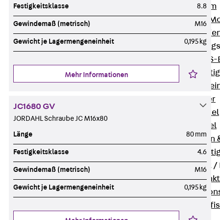
I-Stiel-System
Festigkeitsklasse
8.8
PUK-STRUT-Mo
Gewindemaß (metrisch)
M16
C-Profil-Schie
Gewicht je Lagermengeneinheit
0,195 kg
KTS-Befestigung
Zurück
KTS-
Klemmbefesti
Mehr Informationen
Kabelformstei
Dübel & Anker
JC1680 GV
Abhängemittel
JORDAHL Schraube JC M16x80
Schraubmittel
Länge
80 mm
Ankermuttern 
Elektrobefesti
Festigkeitsklasse
4.6
Funktionserhalt 
Gewindemaß (metrisch)
M16
Zurück
Funkt
Gewicht je Lagermengeneinheit
0,195 kg
Normtragekonst
Systemspezifis
(DIN 4102-12)