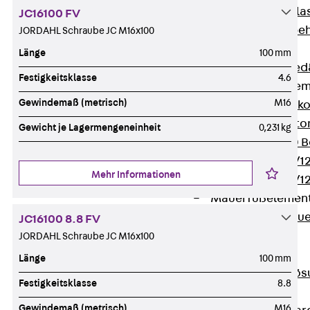
Verbindungsla
JC16100 FV
Verbindungszube
JORDAHL Schraube JC M16x100
Wärmedämmung
Länge
100 mm
Zurück
Wärmed
Festigkeitsklasse
4.6
Balkondämmele
Gewindemaß (metrisch)
M16
Zurück
Balk
ISOPRO® Beto
Gewicht je Lagermengeneinheit
0,231 kg
ISOPRO® 120 B
ISOPRO® 80/12
Mehr Informationen
ISOPRO® 80/12
Mauerfußelemen
Zurück
Maue
JC16100 8.8 FV
ISOMUR®
JORDAHL Schraube JC M16x100
Digitale Lösungen
Länge
100 mm
Zurück
Digitale Lö
Festigkeitsklasse
8.8
Software
Gewindemaß (metrisch)
M16