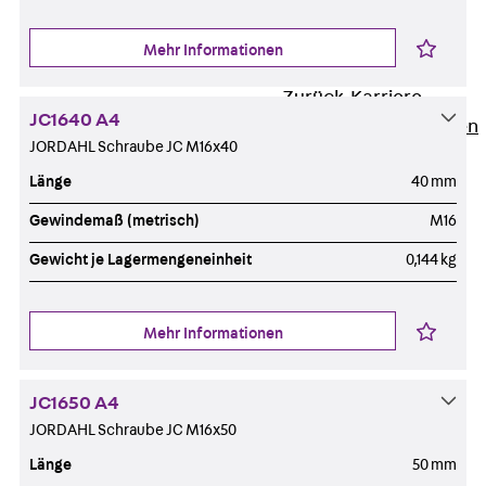
Newsletter
Presse
Mehr Informationen
Karriere
Zurück
Karriere
JC1640 A4
Stellenausschreibungen
JORDAHL Schraube JC M16x40
Unsere Standorte
Länge
40 mm
Benefits
Gewindemaß (metrisch)
M16
Gewicht je Lagermengeneinheit
0,144 kg
Mehr Informationen
JC1650 A4
JORDAHL Schraube JC M16x50
Länge
50 mm