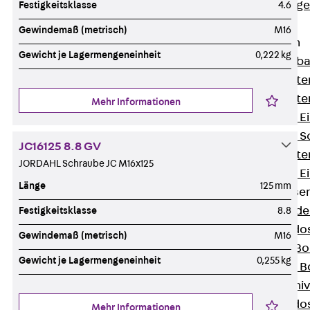
Estrichbündig
Festigkeitsklasse
4.6
UBK
Gewindemaß (metrisch)
M16
Einbaueinheiten
Gewicht je Lagermengeneinheit
0,222 kg
Zurück
Einba
Einbaueinheite
Einbaueinheite
Mehr Informationen
Nivellierbare 
Nivellierbare 
JC16125 8.8 GV
Einbaueinheite
JORDAHL Schraube JC M16x125
Nivellierbare E
Länge
125 mm
Bodensteckdose
Zurück
Bode
Festigkeitsklasse
8.8
Bodensteckdo
Gewindemaß (metrisch)
M16
Zubehör für B
Gewicht je Lagermengeneinheit
0,255 kg
Nivellierbare
Zubehör für niv
Bodensteckdo
Mehr Informationen