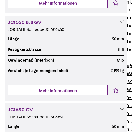
WL Weitspannka
Mehr Informationen
WPR Weitspann
WLR Weitspann
JC1650 8.8 GV
Weitspannkabel
JORDAHL Schraube JC M16x50
Weitspannkabe
Länge
50 mm
Weitspannkabe
Weitspannkab
Festigkeitsklasse
8.8
Steigetrassen
Gewindemaß (metrisch)
M16
Zurück
Steig
Gewicht je Lagermengeneinheit
0,155 kg
STU Steigetrass
ST Steigetrasse
LGG Steigetrass
Mehr Informationen
Steigetrassen
Steigetrassen
JC1650 GV
Steigetrassen
JORDAHL Schraube JC M16x50
Steigetrassen
Länge
50 mm
Steigetrassen-