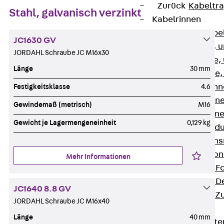
Zurück
Kabeltr
Stahl, galvanisch verzinkt
Kabelrinnen
Zurück
Kabe
JC1630 GV
R Kabelrinne, 
JORDAHL Schraube JC M16x30
RS Kabelrinne,
Länge
30 mm
RG Kabelrinne,
RGM Kabelrinne
Festigkeitsklasse
4.6
RGS Kabelrinne
Gewindemaß (metrisch)
M16
RGL Kabelrinne
Gewicht je Lagermengeneinheit
0,129 kg
löschwasserdu
RI Installation
RIS Installatio
Mehr Informationen
Kabelrinnen-Fo
Kabelrinnen-D
JC1640 8.8 GV
Kabelrinnen-Z
JORDAHL Schraube JC M16x40
Gitterbahnen
Länge
40 mm
Zurück
Gitt