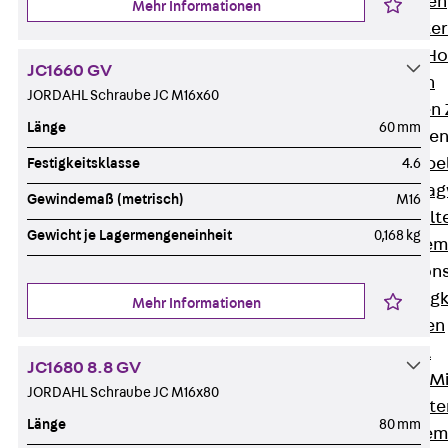
HK Kabelhaken
Mehr Informationen
KH Kabelhalter
Hohlleiter-/H
JC1660 GV
Kabelwannen
JORDAHL Schraube JC M16x60
Kabelschellen
Länge
60 mm
Kabeltragwanne
Zurück
Kabe
Festigkeitsklasse
4.6
KTW Kabeltra
Gewindemaß (metrisch)
M16
KBH Kabelhalt
Gewicht je Lagermengeneinheit
0,168 kg
Schutzrohrsyste
Tragkonstruktio
Zurück
Trag
Mehr Informationen
Wandkonsolen
Deckenbügel
JC1680 8.8 GV
Zentral- und 
JORDAHL Schraube JC M16x80
W-Profil-Syst
Länge
80 mm
U-Stiel-System