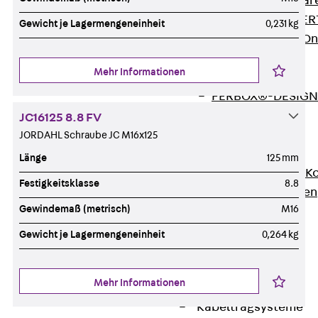
Zurück
Softwar
JORDAHL® EXPERT
Gewicht je Lagermengeneinheit
0,231 kg
JORDAHL® JVB Onl
ISOCHECK
Mehr Informationen
ISODESIGN
FERBOX®-DESIGN 
CAD und BIM
JC16125 8.8 FV
Services
JORDAHL Schraube JC M16x125
Zurück
Services
Länge
125 mm
Beratung, Planung, K
Festigkeitsklasse
8.8
Individuelle Lösungen
Gewindemaß (metrisch)
M16
Referenzen
Ausbau
Gewicht je Lagermengeneinheit
0,264 kg
Zurück
Ausbau
Produkte
Mehr Informationen
Zurück
Produkte
Kabeltragsysteme