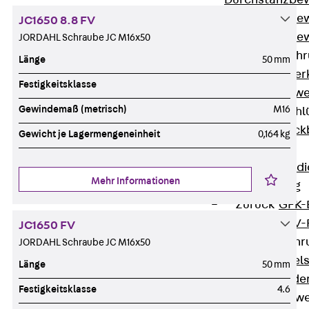
Durchstanzbe
Durchstanzbew
JC1650 8.8 FV
Durchstanzbe
JORDAHL Schraube JC M16x50
Querkraftbeweh
Länge
50 mm
Zurück
Quer
Festigkeitsklasse
Querkraftbewe
Gewindemaß (metrisch)
M16
Rückbiegeanschl
Zurück
Rück
Gewicht je Lagermengeneinheit
0,164 kg
FERBOX®
Anschlussabdi
Mehr Informationen
GFK-Bewehrung
Zurück
GFK-
FIBERNOX® V
JC1650 FV
Edelstahlbewehr
JORDAHL Schraube JC M16x50
Zurück
Edel
Länge
50 mm
Nichtrostender
Festigkeitsklasse
4.6
Mauerwerksbew