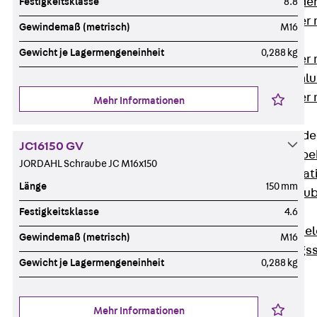
Steckverbinde
Festigkeitsklasse
8.8
Gerätebecher 
Gewindemaß (metrisch)
M16
Anschluss
Gewicht je Lagermengeneinheit
0,288 kg
Gerätebecher m
GST18-Anschlu
Gerätebecher
Mehr Informationen
Anschluss
Zubehör für Bode
JC16150 GV
Zurück
Zube
JORDAHL Schraube JC M16x150
Bodeninstalla
Länge
150 mm
Optionales Zu
Ersatzteile
Festigkeitsklasse
4.6
Befestigungse
Gewindemaß (metrisch)
M16
Verarbeitungss
Gewicht je Lagermengeneinheit
0,288 kg
Werkzeuge
Wireless Charging
SystemPLUS
Mehr Informationen