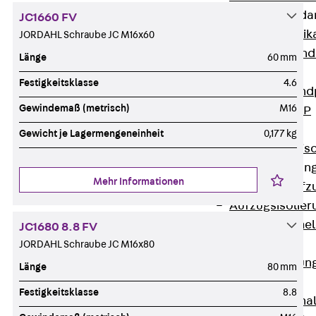
Attika-Verblenda
JC1660 FV
Zurück
Attik
JORDAHL Schraube JC M16x60
Attikaverblend
Länge
60 mm
Windposts
Festigkeitsklasse
4.6
Zurück
Wind
Gewindemaß (metrisch)
M16
Windpost JWP
Schallisolation
Gewicht je Lagermengeneinheit
0,177 kg
Zurück
Schallis
Aufzugsisolierun
Mehr Informationen
Zurück
Aufzu
Aufzugsisolier
Trittschalldämme
JC1680 8.8 FV
Schalung
JORDAHL Schraube JC M16x80
Zurück
Schalun
Länge
80 mm
Schalrohre
Festigkeitsklasse
8.8
Zurück
Scha