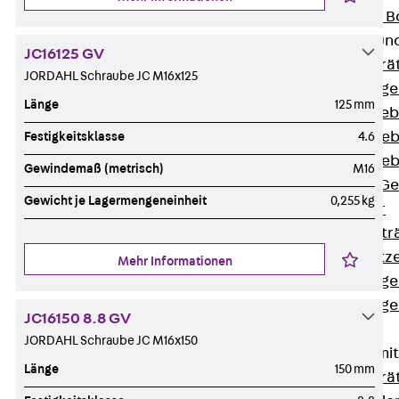
Nivellierbare
Gerätebecher und
JC16125 GV
Zurück
Gerä
JORDAHL Schraube JC M16x125
Installationsg
Länge
125 mm
Runde Geräteb
Eckige Geräte
Festigkeitsklasse
4.6
Eckige Geräte
Gewindemaß (metrisch)
M16
Zubehör für G
Gewicht je Lagermengeneinheit
0,255 kg
Geräteträger
Datengerätetr
Geräteeinsätz
Mehr Informationen
Installationsg
Installationsg
JC16150 8.8 GV
Multimedia
JORDAHL Schraube JC M16x150
Gerätebecher mi
Länge
150 mm
Zurück
Gerä