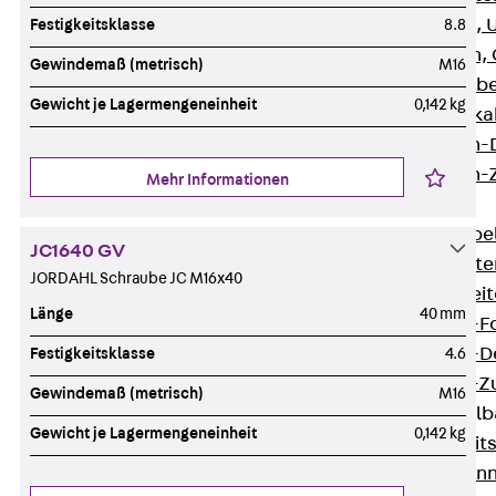
G Gitterbahn, 
Festigkeitsklasse
8.8
GI Gitterbahn,
Gewindemaß (metrisch)
M16
GTD Gitterkabe
Gewicht je Lagermengeneinheit
0,142 kg
GTDW Gitterkab
Gitterbahnen-
Gitterbahnen-
Mehr Informationen
Kabelleitern
Zurück
Kabel
JC1640 GV
LGG Kabelleiter
JORDAHL Schraube JC M16x40
LGGS Kabelleite
Länge
40 mm
Kabelleitern-F
Kabelleitern-D
Festigkeitsklasse
4.6
Kabelleitern-
Gewindemaß (metrisch)
M16
Weitspannkabel
Gewicht je Lagermengeneinheit
0,142 kg
Zurück
Weit
WPL Weitspann