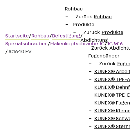
Rohbau
Zurück
Rohbau
Produkte
Zurück
Produkte
Startseite
/
Rohbau
/
Befestigung
/
Abdichtung
Spezialschrauben
/
Hakenkopfschraube JC
/
JC M16
Zurück
Abdicht
/
JC1640 FV
Fugenbänder
Zurück
Fuge
KUNEX® Arbei
Art.-Nr. JC1640 FV
KUNEX® TPE-A
JORDAHL Schraube JC
KUNEX® Dehnf
M16x40
KUNEX® TPE-D
KUNEX® Fugen
KUNEX® Klem
Hakenkopfschraube
KUNEX® Schwe
KUNEX® Stern