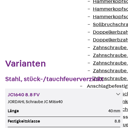
Hammerkopfsc
Datenblatt herunterladen
Hammerkopfsc
Hammerkopfsc
Sollbruchschr
Doppelkerbzah
Zum Abschnitt navigieren
Doppelkerbzah
Zahnschraube 
Zahnschraube 
Varianten
Zahnschraube 
Zahnschraube
Stahl, stück-/tauchfeuerverzinkt
Zahnschraube 
Anschlagbefesti
Zurück
Ansc
JC1640 8.8 FV
Liftschachtank
JORDAHL Schraube JC M16x40
Liftschachtsch
Länge
40 mm
Maueranschlusss
Festigkeitsklasse
8.8
Zurück
Maue