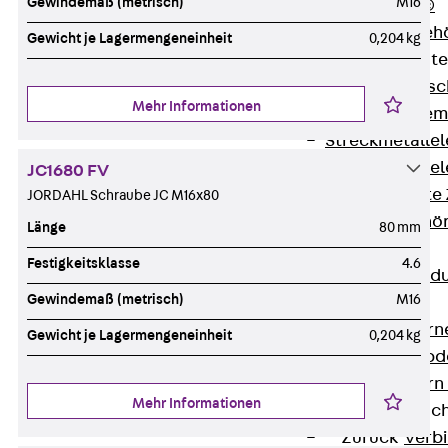
Gewindemaß (metrisch)
M16
RAPIDOBAT®
Schalrohre Zubeh
Gewicht je Lagermengeneinheit
0,204 kg
Abschalelement
Zurück
Absc
Mehr Informationen
Polystyrolele
Streckmetalle
Streckmetalle
JC1680 FV
Abschalelemente
JORDAHL Schraube JC M16x80
Schalungszubehö
Länge
80 mm
Verbindung
Festigkeitsklasse
4.6
Zurück
Verbind
Gewindemaß (metrisch)
M16
Dorne
Zurück
Dorn
Gewicht je Lagermengeneinheit
0,204 kg
Doppelschubd
Querkraftdorn
Mehr Informationen
Verbindungslasc
Zurück
Verb