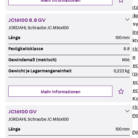
Mehr Informationen
Fluchtweginsta
Zwischendecke
JC16100 8.8 GV
Bodeninstallations
JORDAHL Schraube JC M16x100
Zurück
Bodenin
Länge
100 mm
Estrichüberdeck
Zurück
Estr
Festigkeitsklasse
8.8
Kanalsysteme
Gewindemaß (metrisch)
M16
Estrichüberde
Gewicht je Lagermengeneinheit
0,222 kg
Schalungskörp
Estrichüberde
Estrichüberde
Mehr Informationen
Estrichbündige 
Zurück
Estr
JC16100 GV
Estrichbündig
JORDAHL Schraube JC M16x100
CHALI
Länge
100 mm
Estrichbündig