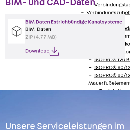
BIM- und CAD-Daten
Verbindungsla
Verbindungszube
Wärmedämmung
BIM Daten Estrichbündige Kanalsysteme
Zurück
Wärmed
BIM-Daten
Balkondämmele
ZIP (4.77 MB)
Zurück
Balk
Download
ISOPRO® Beto
ISOPRO® 120 B
ISOPRO® 80/12
ISOPRO® 80/12
Mauerfußelemen
Zurück
Maue
ISOMUR®
Digitale Lösungen
Zurück
Digitale Lö
Software
Unsere Serviceleistungen im