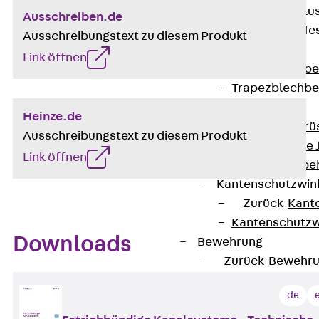
Maueranschlus
Ausschreiben.de
Trapezblechbefe
Ausschreibungstext zu diesem Produkt
Zurück
Link öffnen
Trapezblechbe
Trapezblechbe
Gerüstschuhe
Heinze.de
Zurück
Gerü
Ausschreibungstext zu diesem Produkt
Gerüstschuhe 
Link öffnen
Befestigungszube
Kantenschutzwin
Zurück
Kant
Kantenschutzw
Downloads
Bewehrung
Zurück
Bewehr
Durchstanzbewe
de
Zurück
Durc