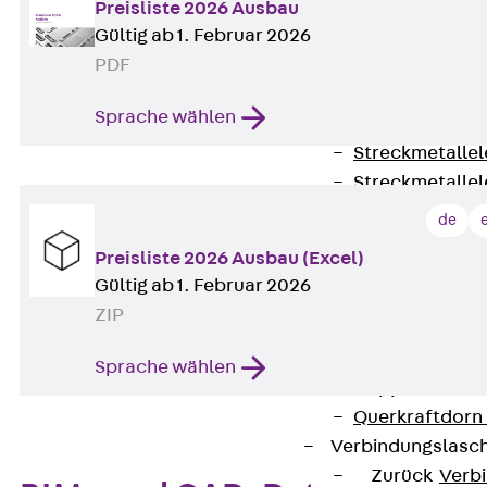
RAPIDOBAT®
Preisliste 2026 Ausbau
Gültig ab 1. Februar 2026
Schalrohre Zubeh
PDF
Abschalelement
Zurück
Absc
Sprache wählen
Polystyrolele
Streckmetalle
Streckmetalle
Abschalelemente
de
Schalungszubehö
Preisliste 2026 Ausbau (Excel)
Verbindung
Gültig ab 1. Februar 2026
Zurück
Verbind
ZIP
Dorne
Zurück
Dorn
Sprache wählen
Doppelschubd
Querkraftdorn
Verbindungslasc
Zurück
Verb