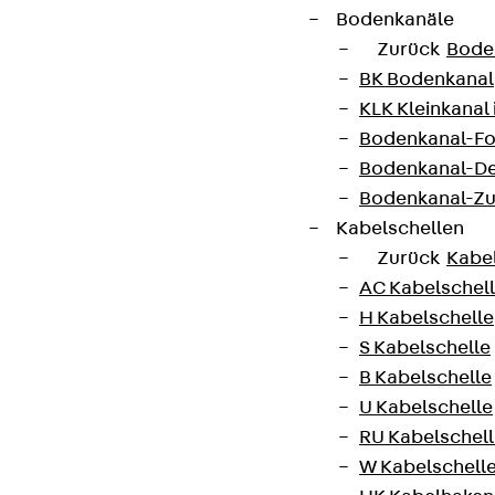
Bodenkanäle
Zurück
Bode
AGB
BK Bodenkanal
Cookie-Einstellungen
KLK Kleinkanal 
Bodenkanal-Fo
Hinweisgebersystem
Bodenkanal-De
Datenschutz
Bodenkanal-Z
Impressum
Kabelschellen
Zurück
Kabe
AC Kabelschel
H Kabelschelle
S Kabelschelle
B Kabelschelle
U Kabelschelle
RU Kabelschel
W Kabelschell