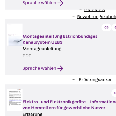
Sprache wählen
Zurück
Maue
GRIPRIP®
Bewehrungszubeh
Fassadenbefestigun
de
Zurück
Fassade
Montageanleitung Estrichbündiges
Fassadenkonsol
Kanalsystem UEBS
Zurück
Fass
Montageanleitung
Verblenderkon
PDF
Einmörtelkons
Winkelkonsole 
Sprache wählen
Fassadenbefestig
Brüstungsanker
Zurück
Brüs
Brüstungsanke
Maueranschluss
Elektro- und Elektronikgeräte – Informatio
Zurück
Maue
von Herstellern für gewerbliche Nutzer
Erklärung
Maueranschlu