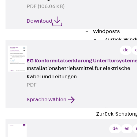
PDF (106.06 KB)
Attika-Verblenda
Zurück
Attik
Download
Attikaverblend
Windposts
Zurück
Wind
Windpost JWP
de
Schallisolation
EG Konformitätserklärung Unterflursystem
Zurück
Schallis
Installationsbetriebsmittel für elektrische
Aufzugsisolierun
Kabel und Leitungen
Zurück
Aufzu
PDF
Aufzugsisolier
Trittschalldämme
Sprache wählen
Schalung
Zurück
Schalun
Schalrohre
de
en
Zurück
Scha