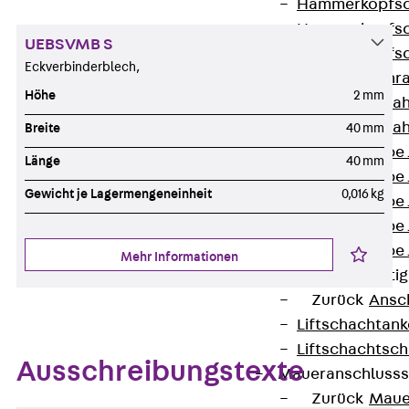
Hammerkopfsc
Hammerkopfsc
UEBSVMB S
Hammerkopfsc
Eckverbinderblech,
Sollbruchschr
Höhe
2 mm
Doppelkerbzah
Doppelkerbzah
Breite
40 mm
Zahnschraube 
Länge
40 mm
Zahnschraube 
Gewicht je Lagermengeneinheit
0,016 kg
Zahnschraube 
Zahnschraube
Zahnschraube 
Mehr Informationen
Anschlagbefesti
Zurück
Ansc
Liftschachtank
Liftschachtsch
Ausschreibungstexte
Maueranschlusss
Zurück
Maue