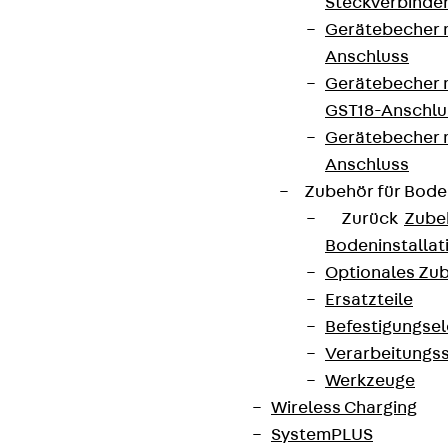
Steckverbinde
Gerätebecher 
Anschluss
Gerätebecher m
GST18-Anschlu
Gerätebecher
Anschluss
Zubehör für Bode
Zurück
Zube
Bodeninstalla
Optionales Zu
Ersatzteile
Befestigungse
Verarbeitungss
Werkzeuge
Wireless Charging
SystemPLUS