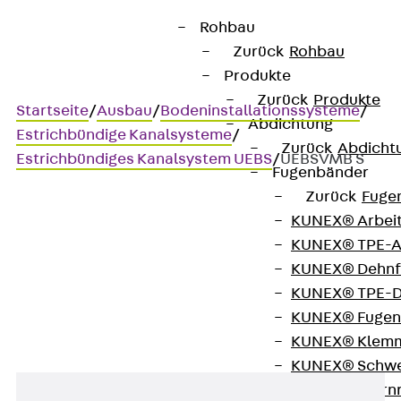
Rohbau
Zurück
Rohbau
Produkte
Zurück
Produkte
Startseite
/
Ausbau
/
Bodeninstallationssysteme
/
Abdichtung
Estrichbündige Kanalsysteme
/
Zurück
Abdicht
Estrichbündiges Kanalsystem UEBS
/
UEBSVMB S
Fugenbänder
Zurück
Fuge
KUNEX® Arbei
UEBSVMB S
KUNEX® TPE-A
KUNEX® Dehnf
Eckverbinderblech
KUNEX® TPE-D
KUNEX® Fugen
KUNEX® Klem
KUNEX® Schwe
KUNEX® Stern