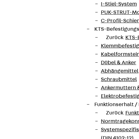
I-Stiel-System
PUK-STRUT-Mo
C-Profil-Schie
KTS-Befestigung
Zurück
KTS-
Klemmbefesti
Kabelformstei
Dübel & Anker
Abhängemittel
Schraubmittel
Ankermuttern 
Elektrobefesti
Funktionserhalt 
Zurück
Funkt
Normtragekonst
Systemspezifis
(DIN 4102-12)