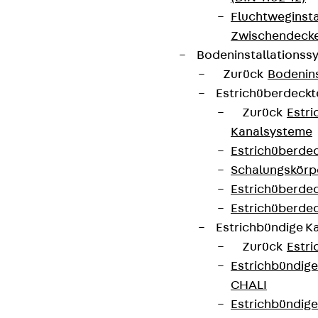
Fluchtweginsta
Zwischendecke
Bodeninstallations
Zurück
Bodenin
Estrichüberdeck
Zurück
Estr
Kanalsysteme
Estrichüberde
Schalungskörp
Estrichüberde
Estrichüberde
Estrichbündige 
Zurück
Estr
Estrichbündig
CHALI
Estrichbündig