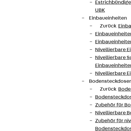
Estrichbündig
UBK
Einbaueinheiten
Zurück
Einba
Einbaueinheite
Einbaueinheite
Nivellierbare 
Nivellierbare 
Einbaueinheite
Nivellierbare E
Bodensteckdose
Zurück
Bode
Bodensteckdo
Zubehör für B
Nivellierbare
Zubehör für niv
Bodensteckdo