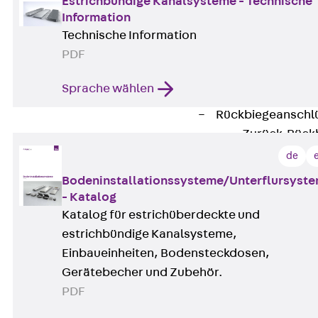
Durchstanzbe
Estrichbündige Kanalsysteme - Technische
Information
Durchstanzbew
Technische Information
Durchstanzbe
PDF
Querkraftbeweh
Zurück
Quer
Sprache wählen
Querkraftbewe
Rückbiegeanschl
Zurück
Rück
FERBOX®
de
Anschlussabdi
Bodeninstallationssysteme/Unterflursyst
GFK-Bewehrung
- Katalog
Zurück
GFK-
Katalog für estrichüberdeckte und
FIBERNOX® V
estrichbündige Kanalsysteme,
Edelstahlbewehr
Einbaueinheiten, Bodensteckdosen,
Zurück
Edel
Gerätebecher und Zubehör.
Nichtrostender
PDF
Mauerwerksbew