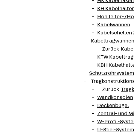
HK Kabelhaken
KH Kabelhalter
Hohlleiter-/H
Kabelwannen
Kabelschellen
Kabeltragwanne
Zurück
Kabe
KTW Kabeltra
KBH Kabelhalt
Schutzrohrsyste
Tragkonstruktio
Zurück
Trag
Wandkonsolen
Deckenbügel
Zentral- und 
W-Profil-Syst
U-Stiel-System