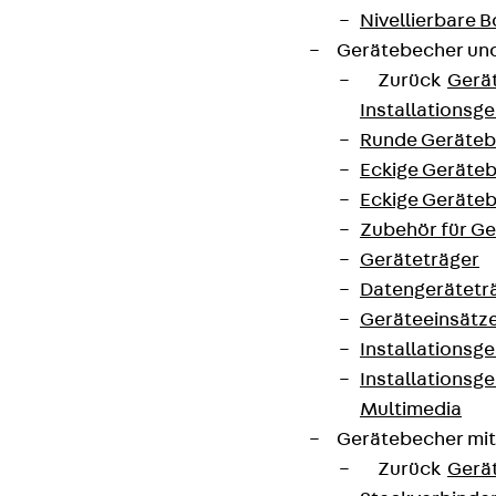
Nivellierbare
Gerätebecher und
Zurück
Gerä
Installationsg
Runde Geräteb
Eckige Geräte
Eckige Geräte
Zubehör für G
Geräteträger
Datengerätetr
Geräteeinsätz
Installationsg
Installationsg
Multimedia
Gerätebecher mi
Zurück
Gerä