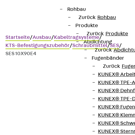
Rohbau
Zurück
Rohbau
Produkte
Zurück
Produkte
Startseite
/
Ausbau
/
Kabeltragsysteme
/
Abdichtung
KTS-Befestigungszubehör
/
Schraubmittel
/
SES
/
Zurück
Abdicht
SES 10X90E4
Fugenbänder
Zurück
Fuge
KUNEX® Arbei
Art.-Nr. SES 10X90E4
KUNEX® TPE-A
Sechskantschraube
KUNEX® Dehnf
KUNEX® TPE-D
Sechskantschraube, DIN
KUNEX® Fugen
KUNEX® Klem
933
KUNEX® Schwe
KUNEX® Stern