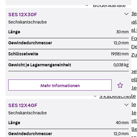
Bodenkanäle
Zurück
Bode
SES 12X30F
BK Bodenkanal
Sechskantschraube
KLK Kleinkanal 
Länge
30 mm
Bodenkanal-Fo
Gewindedurchmesser
12,0 mm
Bodenkanal-De
Schlüsselweite
19(18) mm
Bodenkanal-Z
Kabelschellen
Gewicht je Lagermengeneinheit
0,038 kg
Zurück
Kabe
AC Kabelschel
Mehr Informationen
H Kabelschelle
S Kabelschelle
B Kabelschelle
SES 12X40F
U Kabelschelle
Sechskantschraube
RU Kabelschel
Länge
40 mm
W Kabelschell
Gewindedurchmesser
12,0 mm