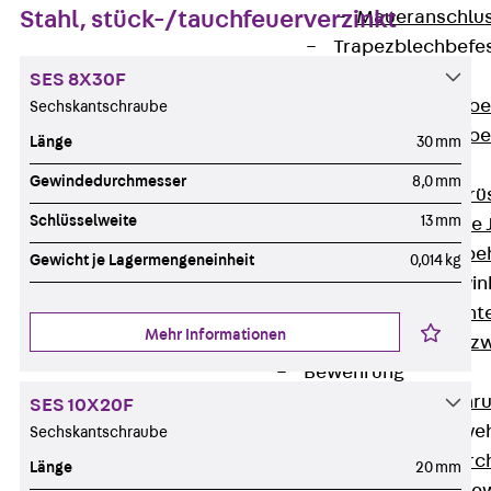
Stahl, stück-/tauchfeuerverzinkt
Maueranschlus
Trapezblechbefe
Zurück
SES 8X30F
Trapezblechbe
Sechskantschraube
Trapezblechbe
Länge
30 mm
Gerüstschuhe
Gewindedurchmesser
8,0 mm
Zurück
Gerü
Schlüsselweite
13 mm
Gerüstschuhe 
Befestigungszube
Gewicht je Lagermengeneinheit
0,014 kg
Kantenschutzwin
Zurück
Kant
Mehr Informationen
Kantenschutzw
Bewehrung
Zurück
Bewehr
SES 10X20F
Durchstanzbewe
Sechskantschraube
Zurück
Durc
Länge
20 mm