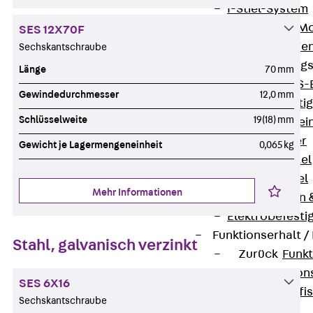
I-Stiel-System
PUK-STRUT-Mo
SES 12X70F
C-Profil-Schie
Sechskantschraube
KTS-Befestigung
Länge
70 mm
Zurück
KTS-
Gewindedurchmesser
12,0 mm
Klemmbefesti
Schlüsselweite
19(18) mm
Kabelformstei
Dübel & Anker
Gewicht je Lagermengeneinheit
0,065 kg
Abhängemittel
Schraubmittel
Mehr Informationen
Ankermuttern 
Elektrobefesti
Funktionserhalt 
Stahl, galvanisch verzinkt
Zurück
Funkt
Normtragekonst
SES 6X16
Systemspezifis
Sechskantschraube
(DIN 4102-12)