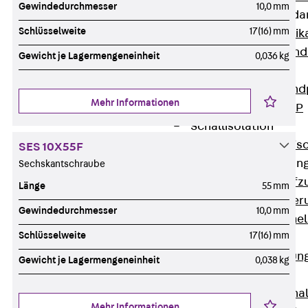
Gewindedurchmesser
10,0 mm
Attika-Verblenda
Schlüsselweite
17(16) mm
Zurück
Attik
Attikaverblend
Gewicht je Lagermengeneinheit
0,036 kg
Windposts
Zurück
Wind
Mehr Informationen
Windpost JWP
Schallisolation
Zurück
Schallis
SES 10X55F
Aufzugsisolierun
Sechskantschraube
Zurück
Aufzu
Länge
55 mm
Aufzugsisolier
Gewindedurchmesser
10,0 mm
Trittschalldämme
Schlüsselweite
17(16) mm
Schalung
Zurück
Schalun
Gewicht je Lagermengeneinheit
0,038 kg
Schalrohre
Zurück
Scha
Mehr Informationen