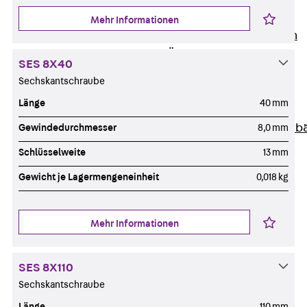
Unternehmen
Mehr Informationen
Zurück
Unternehmen
Über PohlCon
SES 8X40
Werte & Philosophie
Sechskantschraube
Service & Qualität
Länge
40 mm
Unsere Geschichte
Mitgliedschaften & Verb
Gewindedurchmesser
8,0 mm
Aktuelles
Schlüsselweite
13 mm
Zurück
Aktuelles
Gewicht je Lagermengeneinheit
0,018 kg
News
Events
Kontakt
Mehr Informationen
Zurück
Kontakt
Ansprechpersonen
SES 8X110
Technische Beratung
Sechskantschraube
Standorte
Länge
110 mm