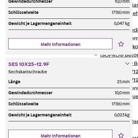
Gewindedurchmesser
10,0 mm
Verbindungsla
Schlüsselweite
17(16) mm
Verbindungszube
Wärmedämmung
Gewicht je Lagermengeneinheit
0,047 kg
Zurück
Wärmed
Balkondämmele
Mehr Informationen
Zurück
Balk
ISOPRO® Beto
ISOPRO® 120 B
SES 10X25-12.9F
ISOPRO® 80/12
Sechskantschraube
ISOPRO® 80/12
Länge
25 mm
Mauerfußelemen
Gewindedurchmesser
10,0 mm
Zurück
Maue
Schlüsselweite
17(16) mm
ISOMUR®
Digitale Lösungen
Gewicht je Lagermengeneinheit
0,023 kg
Zurück
Digitale Lö
Software
Mehr Informationen