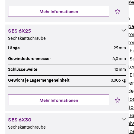
Estrichbündig
UBK
Mehr Informationen
Einbaueinheiten
Zurück
Einba
SES 6X25
Einbaueinheite
Sechskantschraube
Einbaueinheite
Länge
25 mm
Nivellierbare 
Nivellierbare 
Gewindedurchmesser
6,0 mm
Einbaueinheite
Schlüsselweite
10 mm
Nivellierbare E
Gewicht je Lagermengeneinheit
0,006 kg
Bodensteckdose
Zurück
Bode
Bodensteckdo
Mehr Informationen
Zubehör für B
Nivellierbare
SES 6X30
Zubehör für niv
Sechskantschraube
Bodensteckdo