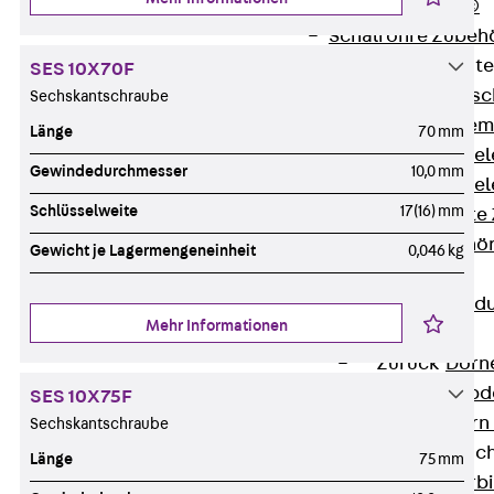
RAPIDOBAT®
Schalrohre Zubeh
Abschalelement
SES 10X70F
Zurück
Absc
Sechskantschraube
Polystyrolele
Länge
70 mm
Streckmetalle
Gewindedurchmesser
10,0 mm
Streckmetalle
Schlüsselweite
17(16) mm
Abschalelemente
Schalungszubehö
Gewicht je Lagermengeneinheit
0,046 kg
Verbindung
Zurück
Verbind
Mehr Informationen
Dorne
Zurück
Dorn
Doppelschubd
SES 10X75F
Querkraftdorn
Sechskantschraube
Verbindungslasc
Länge
75 mm
Zurück
Verb