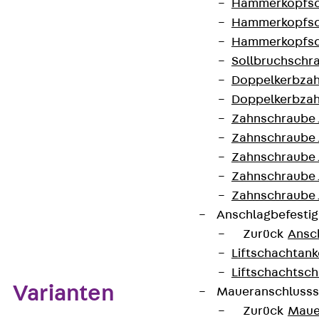
Hammerkopfsc
Gewicht je
0,056 kg
Hammerkopfsc
Lagermengeneinheit
Hammerkopfsc
Sollbruchschr
Kontakt aufnehmen
Doppelkerbzah
Doppelkerbzah
Auf die Merkliste
Zahnschraube 
Zahnschraube 
Datenblatt herunterladen
Zahnschraube 
Zahnschraube
Zahnschraube 
Anschlagbefesti
Zum Abschnitt navigieren
Zurück
Ansc
Liftschachtank
Liftschachtsch
Varianten
Maueranschlusss
Zurück
Maue