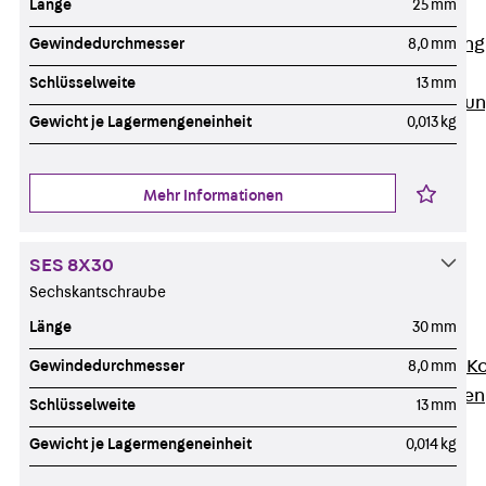
Länge
25 mm
Anwendungsgebiete
Zurück
Anwendung
Gewindedurchmesser
8,0 mm
Industrieanlagen
Schlüsselweite
13 mm
Bodengeführte Leitu
Gewicht je Lagermengeneinheit
0,013 kg
Rechenzentrum
Tunnel
Funktionserhalt
Mehr Informationen
Dachflächen
Services
SES 8X30
Zurück
Services
Sechskantschraube
CAD und BIM
Länge
30 mm
Montage
Beratung, Planung, K
Gewindedurchmesser
8,0 mm
Individuelle Lösungen
Schlüsselweite
13 mm
Referenzen
Gewicht je Lagermengeneinheit
0,014 kg
Referenzen
Downloads