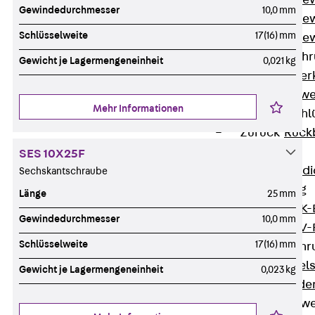
Durchstanzbe
Gewindedurchmesser
10,0 mm
Durchstanzbew
Schlüsselweite
17(16) mm
Durchstanzbe
Querkraftbeweh
Gewicht je Lagermengeneinheit
0,021 kg
Zurück
Quer
Querkraftbewe
Mehr Informationen
Rückbiegeanschl
Zurück
Rück
FERBOX®
SES 10X25F
Anschlussabdi
Sechskantschraube
GFK-Bewehrung
Länge
25 mm
Zurück
GFK-
Gewindedurchmesser
10,0 mm
FIBERNOX® V
Schlüsselweite
17(16) mm
Edelstahlbewehr
Zurück
Edel
Gewicht je Lagermengeneinheit
0,023 kg
Nichtrostender
Mauerwerksbew