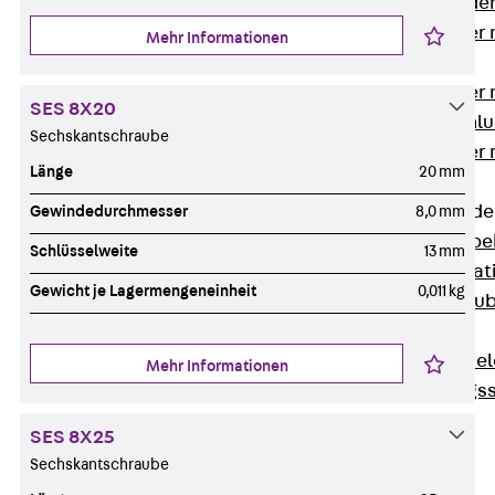
Steckverbinde
Gerätebecher 
Mehr Informationen
Anschluss
Gerätebecher m
SES 8X20
GST18-Anschlu
Sechskantschraube
Gerätebecher
Länge
20 mm
Anschluss
Zubehör für Bode
Gewindedurchmesser
8,0 mm
Zurück
Zube
Schlüsselweite
13 mm
Bodeninstalla
Gewicht je Lagermengeneinheit
0,011 kg
Optionales Zu
Ersatzteile
Befestigungse
Mehr Informationen
Verarbeitungss
Werkzeuge
SES 8X25
Wireless Charging
Sechskantschraube
SystemPLUS