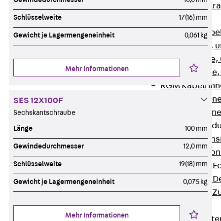
Zurück
Kabeltr
Schlüsselweite
17(16) mm
Kabelrinnen
Zurück
Kabe
Gewicht je Lagermengeneinheit
0,061 kg
R Kabelrinne, 
RS Kabelrinne,
Mehr Informationen
RG Kabelrinne,
RGM Kabelrinne
RGS Kabelrinne
SES 12X100F
RGL Kabelrinne
Sechskantschraube
löschwasserdu
Länge
100 mm
RI Installation
Gewindedurchmesser
12,0 mm
RIS Installatio
Schlüsselweite
19(18) mm
Kabelrinnen-Fo
Kabelrinnen-D
Gewicht je Lagermengeneinheit
0,075 kg
Kabelrinnen-Z
Gitterbahnen
Mehr Informationen
Zurück
Gitt