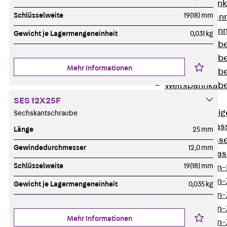
WL Weitspannka
Schlüsselweite
19(18) mm
WPR Weitspann
WLR Weitspann
Gewicht je Lagermengeneinheit
0,031 kg
Weitspannkabel
Weitspannkabe
Mehr Informationen
Weitspannkabe
Weitspannkab
Steigetrassen
SES 12X25F
Zurück
Steig
Sechskantschraube
STU Steigetrass
Länge
25 mm
ST Steigetrasse
Gewindedurchmesser
12,0 mm
LGG Steigetrass
Schlüsselweite
19(18) mm
Steigetrassen
Steigetrassen
Gewicht je Lagermengeneinheit
0,035 kg
Steigetrassen
Steigetrassen
Mehr Informationen
Steigetrassen-