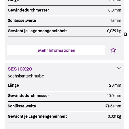
Newsletter
Presse
Gewindedurchmesser
8,0 mm
Karriere
Schlüsselweite
13 mm
Zurück
Karriere
Gewicht je Lagermengeneinheit
0,039 kg
Stellenausschreibungen
Unsere Standorte
Benefits
Mehr Informationen
SES 10X20
Sechskantschraube
Länge
20 mm
Gewindedurchmesser
10,0 mm
Schlüsselweite
17(16) mm
Gewicht je Lagermengeneinheit
0,021 kg