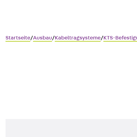
Startseite
/
Ausbau
/
Kabeltragsysteme
/
KTS-Befesti
Art.-Nr. SES 10X20E
Sechskantschraube
Sechskantschraube, DIN 933