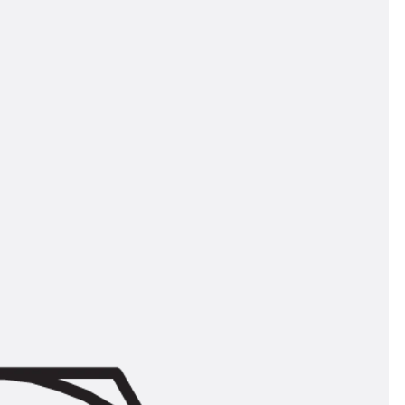
ngsschienen
e JTB
L