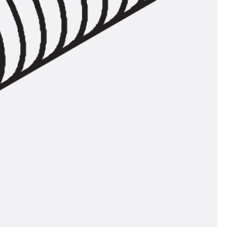
n
nen