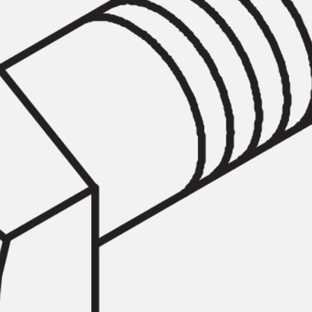
Hammerkopfschraube JH
Sollbruchschraube JH-SB
Doppelkerbzahnschraube JKB
Doppelkerbzahnschraube JKC
Zahnschraube JXB
Zahnschraube JXD
Zahnschraube JXE
Zahnschraube JXH
Zahnschraube JZS
Anschlagbefestigungen
Zurück
Anschlagbefestigunge
Liftschachtanker JLF
Liftschachtschlinge JLS
Maueranschlussschienen
Zurück
Maueranschlussschie
Maueranschlussschiene KT
Trapezblechbefestigungsschienen