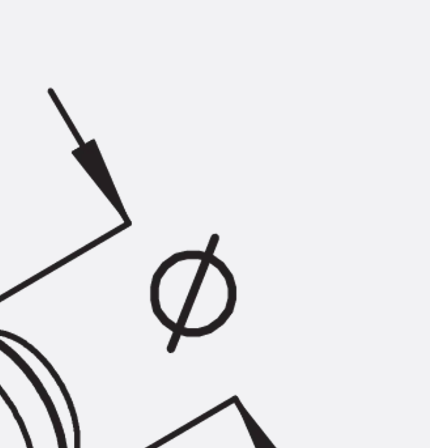
n
ysteme