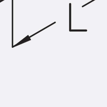
Injektionsschläuche Zubehör
Injektionsschläuche Sets
Befestigung
Zurück
Befestigung
Ankerschienen
Zurück
Ankerschienen
Ankerschiene JSA K
Ankerschiene JTA W
Ankerschiene JTA K
Ankerschiene JTA RT W
Ankerschiene JTA RF W
Ankerschiene JXA W, gezahnt
Ankerschiene JXA PC W, gezahnt
Ankerschiene JZA K, gezahnt
Montageschienen
Zurück
Montageschienen
Montageschiene JM W