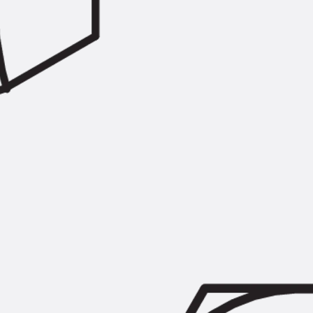
Zurück
Trapezblechbefestigu
Trapezblechbefestigungsschien
Gerüstschuhe
Zurück
Gerüstschuhe
Gerüstschuhe JG
Befestigungszubehör
Kantenschutzwinkel
Zurück
Kantenschutzwinkel
Kantenschutzwinkel JKW
Bewehrung
Zurück
Bewehrung
Durchstanzbewehrung
Zurück
Durchstanzbewehrung
Durchstanzbewehrung JDA
Durchstanzbewehrung JDA-FT-K
Durchstanzbewehrung Zubehör