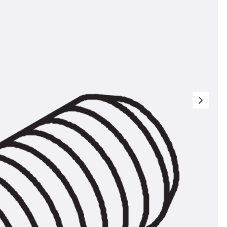
t
 & gelocht
schienen
GB