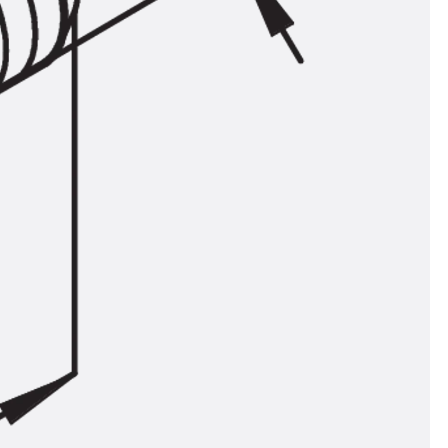
ör
ng