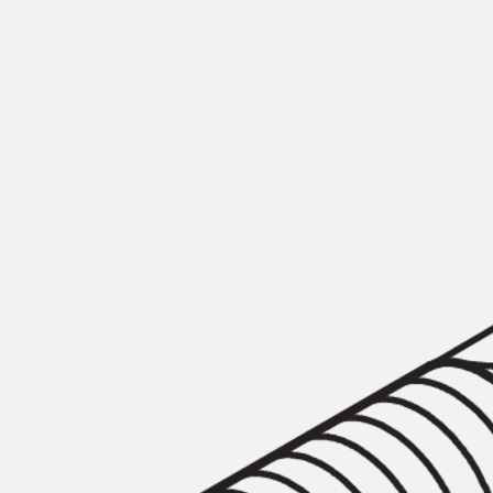
KUNEX® Mauerkragen
KUNEX® ABS Abschalelemente
Fugenbänder Zubehör
Fugenbleche
Zurück
Fugenbleche
PENTAFLEX KB®
PENTAFLEX KB® Agrar
PENTAFLEX® FBA
PENTAFLEX® ABS
PENTAFLEX® OBS
PENTAFLEX® FTS
PENTAFLEX® STK
PENTAFLEX® OPTI-Mauerstärke
PENTAFLEX® Modul
Fugenbleche Zubehör
Frischbetonverbundsysteme
Zurück
Frischbetonverbunds