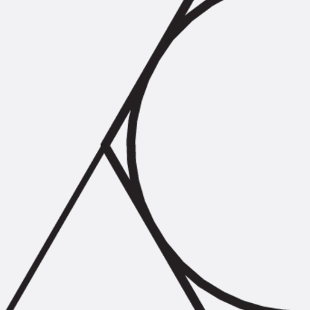
Querkraftbewehrung
Zurück
Querkraftbewehrung
Querkraftbewehrung JDA-S
Rückbiegeanschlüsse
Zurück
Rückbiegeanschlüsse
FERBOX®
Anschlussabdichtung
GFK-Bewehrung
Zurück
GFK-Bewehrung
FIBERNOX® V-ROD
Edelstahlbewehrung
Zurück
Edelstahlbewehrung
Nichtrostender Betonstahl
Mauerwerksbewehrung
Zurück
Mauerwerksbewehrun
GRIPRIP®
Bewehrungszubehör