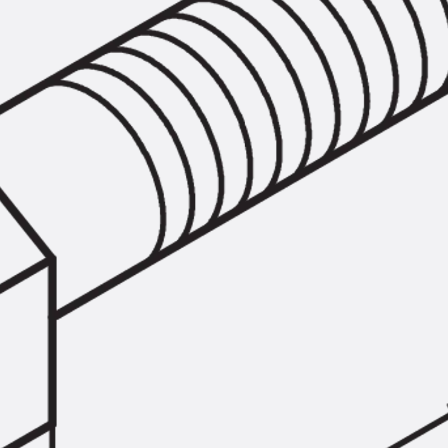
SECUFLEX®
Frischbetonverbundsysteme Zubeh
Rohrdurchführungen
Zurück
Rohrdurchführungen
PENTAFLEX® Transwand
PENTAFLEX® Futterrohr
PENTAFLEX® Bodendurchführu
PENTAFLEX® Bodenablauf
Rohrdurchführungen Zubehör
Quellbänder
Zurück
Quellbänder
SWELLFLEX®
Quellbänder Zubehör
Injektionsschläuche
Zurück
Injektionsschläuche
PLURAFLEX®