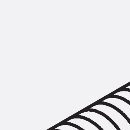
Montageschiene JM K
Montageschiene JML K, gelocht
Montageschiene JXM W, gezahn
Montageschiene JZM K, gezahnt
Montageschiene JZML K, gezahnt
Geländerbefestigungsschienen
Zurück
Geländerbefestigungs
Geländerbefestigungsschiene J
Spezialschrauben
Zurück
Spezialschrauben
Hakenkopfschraube JA
Hakenkopfschraube JB
Sollbruchschraube JB-SB
Hakenkopfschraube JC
Hammerkopfschraube JD
Hammerkopfschraube JG