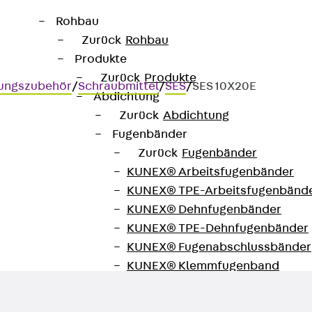
Rohbau
Zurück
Rohbau
Produkte
Zurück
Produkte
gungszubehör
/
Schraubmittel
/
SES
/
SES 10X20E
Abdichtung
Zurück
Abdichtung
Fugenbänder
Zurück
Fugenbänder
KUNEX® Arbeitsfugenbänder
KUNEX® TPE-Arbeitsfugenbänd
KUNEX® Dehnfugenbänder
KUNEX® TPE-Dehnfugenbänder
KUNEX® Fugenabschlussbänder
KUNEX® Klemmfugenband
KUNEX® Schweißkonstruktionen
KUNEX® Sternrohr