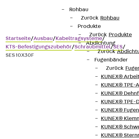
Rohbau
Zurück
Rohbau
Produkte
Zurück
Produkte
Startseite
/
Ausbau
/
Kabeltragsysteme
/
Abdichtung
KTS-Befestigungszubehör
/
Schraubmittel
/
SES
/
Zurück
Abdicht
SES 10X30F
Fugenbänder
Zurück
Fuge
KUNEX® Arbei
Art.-Nr. SES 10X30F
KUNEX® TPE-A
Sechskantschraube
KUNEX® Dehnf
KUNEX® TPE-D
Sechskantschraube, DIN
KUNEX® Fugen
KUNEX® Klem
933
KUNEX® Schwe
KUNEX® Stern