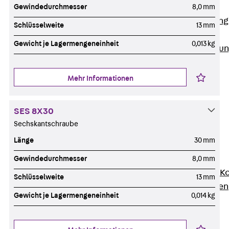
Anwendungsgebiete
Gewindedurchmesser
8,0 mm
Zurück
Anwendung
Schlüsselweite
13 mm
Industrieanlagen
Gewicht je Lagermengeneinheit
0,013 kg
Bodengeführte Leitu
Rechenzentrum
Tunnel
Mehr Informationen
Funktionserhalt
Dachflächen
SES 8X30
Services
Sechskantschraube
Zurück
Services
Länge
30 mm
CAD und BIM
Montage
Gewindedurchmesser
8,0 mm
Beratung, Planung, K
Schlüsselweite
13 mm
Individuelle Lösungen
Gewicht je Lagermengeneinheit
0,014 kg
Referenzen
Referenzen
Downloads