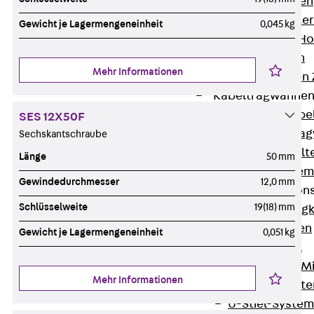
HK Kabelhaken
KH Kabelhalter
Gewicht je Lagermengeneinheit
0,045 kg
Hohlleiter-/H
Kabelwannen
Mehr Informationen
Kabelschellen
Kabeltragwanne
Zurück
Kabe
SES 12X50F
KTW Kabeltra
Sechskantschraube
KBH Kabelhalt
Länge
50 mm
Schutzrohrsyste
Gewindedurchmesser
12,0 mm
Tragkonstruktio
Schlüsselweite
19(18) mm
Zurück
Trag
Wandkonsolen
Gewicht je Lagermengeneinheit
0,051 kg
Deckenbügel
Zentral- und 
Mehr Informationen
W-Profil-Syst
U-Stiel-System