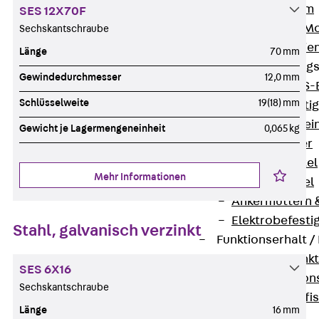
I-Stiel-System
SES 12X70F
PUK-STRUT-Mo
Sechskantschraube
C-Profil-Schie
Länge
70 mm
KTS-Befestigung
Gewindedurchmesser
12,0 mm
Zurück
KTS-
Schlüsselweite
19(18) mm
Klemmbefesti
Kabelformstei
Gewicht je Lagermengeneinheit
0,065 kg
Dübel & Anker
Abhängemittel
Mehr Informationen
Schraubmittel
Ankermuttern 
Elektrobefesti
Stahl, galvanisch verzinkt
Funktionserhalt 
Zurück
Funkt
SES 6X16
Normtragekonst
Sechskantschraube
Systemspezifis
Länge
16 mm
(DIN 4102-12)