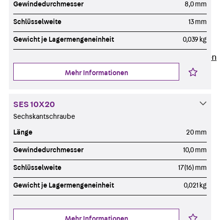
Newsletter
Gewindedurchmesser
8,0 mm
Presse
Schlüsselweite
13 mm
Karriere
Gewicht je Lagermengeneinheit
0,039 kg
Zurück
Karriere
Stellenausschreibungen
Unsere Standorte
Mehr Informationen
Benefits
SES 10X20
Sechskantschraube
Länge
20 mm
Gewindedurchmesser
10,0 mm
Schlüsselweite
17(16) mm
Gewicht je Lagermengeneinheit
0,021 kg
Mehr Informationen