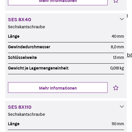
Mehr Informationen
Unternehmen
Zurück
Unternehmen
SES 8X40
Über PohlCon
Sechskantschraube
Werte & Philosophie
Länge
40 mm
Service & Qualität
Unsere Geschichte
Gewindedurchmesser
8,0 mm
Mitgliedschaften & Verb
Schlüsselweite
13 mm
Aktuelles
Gewicht je Lagermengeneinheit
0,018 kg
Zurück
Aktuelles
News
Events
Mehr Informationen
Kontakt
Zurück
Kontakt
SES 8X110
Ansprechpersonen
Sechskantschraube
Technische Beratung
Länge
110 mm
Standorte