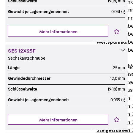
Schlüsselweite
19(18) mm
WL Weitspannka
WPR Weitspann
Gewicht je Lagermengeneinheit
0,031 kg
WLR Weitspann
Weitspannkabel
Mehr Informationen
Weitspannkabe
Weitspannkabe
Weitspannkab
SES 12X25F
Steigetrassen
Sechskantschraube
Zurück
Steig
Länge
25 mm
STU Steigetrass
Gewindedurchmesser
12,0 mm
ST Steigetrasse
Schlüsselweite
19(18) mm
LGG Steigetrass
Steigetrassen
Gewicht je Lagermengeneinheit
0,035 kg
Steigetrassen
Steigetrassen
Mehr Informationen
Steigetrassen
Steigetrassen-