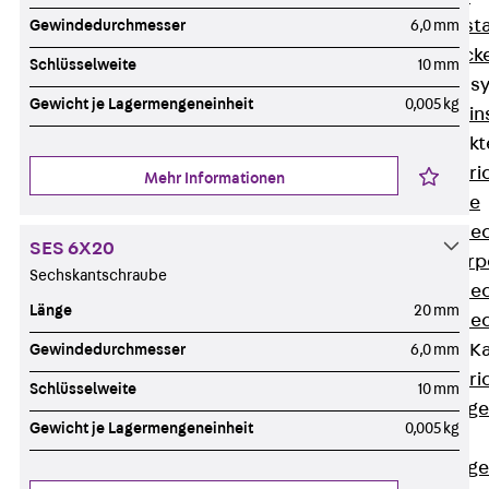
Fluchtweginsta
Gewindedurchmesser
6,0 mm
Zwischendecke
Schlüsselweite
10 mm
Bodeninstallations
Gewicht je Lagermengeneinheit
0,005 kg
Zurück
Bodenin
Estrichüberdeck
Zurück
Estr
Mehr Informationen
Kanalsysteme
Estrichüberde
SES 6X20
Schalungskörp
Sechskantschraube
Estrichüberde
Länge
20 mm
Estrichüberde
Estrichbündige 
Gewindedurchmesser
6,0 mm
Zurück
Estr
Schlüsselweite
10 mm
Estrichbündig
Gewicht je Lagermengeneinheit
0,005 kg
CHALI
Estrichbündig