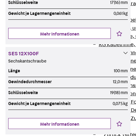
Schlüsselweite
17(16) mm
Zurück
Kabeltr
Kabelrinnen
Gewicht je Lagermengeneinheit
0,061 kg
Zurück
Kabe
R Kabelrinne, 
Mehr Informationen
RS Kabelrinne,
RG Kabelrinne,
RGM Kabelrinne
SES 12X100F
RGS Kabelrinne
Sechskantschraube
RGL Kabelrinne
Länge
100 mm
löschwasserdu
Gewindedurchmesser
12,0 mm
RI Installation
Schlüsselweite
19(18) mm
RIS Installatio
Kabelrinnen-Fo
Gewicht je Lagermengeneinheit
0,075 kg
Kabelrinnen-D
Kabelrinnen-Z
Mehr Informationen
Gitterbahnen
Zurück
Gitt