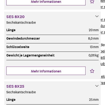
Steckverbinde
Mehr Informationen
Gerätebecher 
Anschluss
SES 8X20
Gerätebecher m
Sechskantschraube
GST18-Anschlu
Länge
20 mm
Gerätebecher
Anschluss
Gewindedurchmesser
8,0 mm
Zubehör für Bode
Schlüsselweite
13 mm
Zurück
Zube
Gewicht je Lagermengeneinheit
0,011 kg
Bodeninstalla
Optionales Zu
Ersatzteile
Mehr Informationen
Befestigungse
Verarbeitungss
SES 8X25
Werkzeuge
Sechskantschraube
Wireless Charging
Länge
25 mm
SystemPLUS