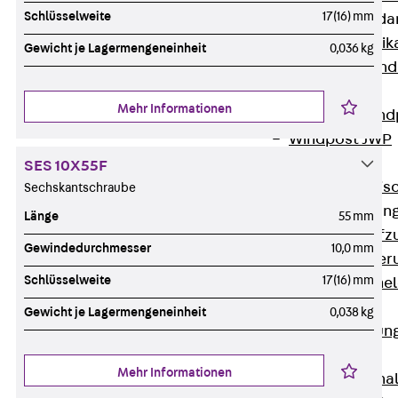
Schlüsselweite
17(16) mm
Attika-Verblenda
Zurück
Attik
Gewicht je Lagermengeneinheit
0,036 kg
Attikaverblend
Windposts
Mehr Informationen
Zurück
Wind
Windpost JWP
Schallisolation
SES 10X55F
Zurück
Schallis
Sechskantschraube
Aufzugsisolierun
Länge
55 mm
Zurück
Aufzu
Gewindedurchmesser
10,0 mm
Aufzugsisolier
Schlüsselweite
17(16) mm
Trittschalldämme
Schalung
Gewicht je Lagermengeneinheit
0,038 kg
Zurück
Schalun
Schalrohre
Mehr Informationen
Zurück
Scha