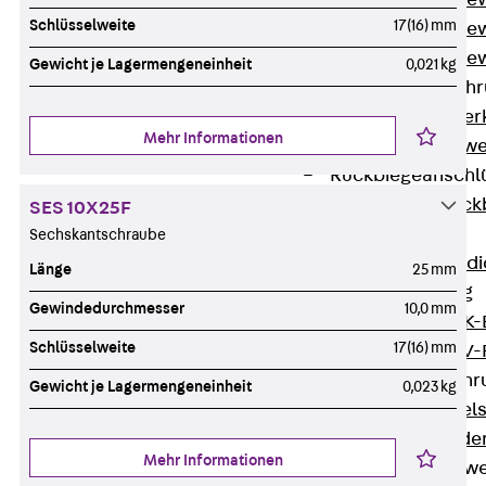
Durchstanzbe
Schlüsselweite
17(16) mm
Durchstanzbew
Durchstanzbe
Gewicht je Lagermengeneinheit
0,021 kg
Querkraftbeweh
Zurück
Quer
Mehr Informationen
Querkraftbewe
Rückbiegeanschl
Zurück
Rück
SES 10X25F
FERBOX®
Sechskantschraube
Anschlussabdi
Länge
25 mm
GFK-Bewehrung
Gewindedurchmesser
10,0 mm
Zurück
GFK-
Schlüsselweite
17(16) mm
FIBERNOX® V
Edelstahlbewehr
Gewicht je Lagermengeneinheit
0,023 kg
Zurück
Edel
Nichtrostender
Mehr Informationen
Mauerwerksbew