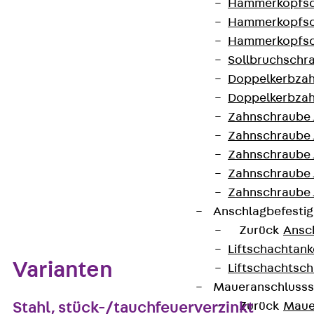
Hammerkopfsc
Lagermengeneinheit
Hammerkopfsc
Hammerkopfsc
Kontakt aufnehmen
Sollbruchschr
Doppelkerbzah
Auf die Merkliste
Doppelkerbzah
Zahnschraube 
Datenblatt herunterladen
Zahnschraube 
Zahnschraube 
Zahnschraube
Zahnschraube 
Zum Abschnitt navigieren
Anschlagbefesti
Zurück
Ansc
Liftschachtank
Varianten
Liftschachtsch
Maueranschlusss
Stahl, stück-/tauchfeuerverzinkt
Zurück
Maue