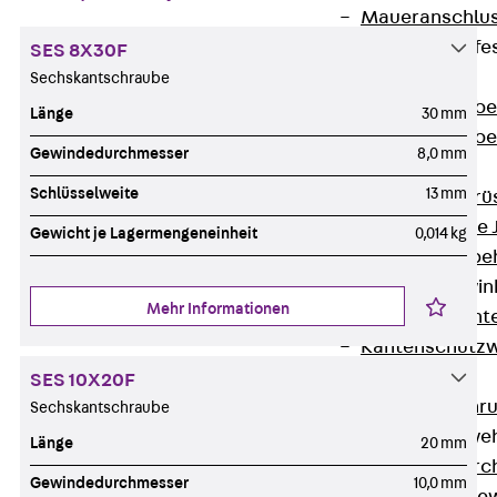
Maueranschlus
Trapezblechbefe
SES 8X30F
Zurück
Sechskantschraube
Trapezblechbe
Länge
30 mm
Trapezblechbe
Gewindedurchmesser
8,0 mm
Gerüstschuhe
Schlüsselweite
13 mm
Zurück
Gerü
Gerüstschuhe 
Gewicht je Lagermengeneinheit
0,014 kg
Befestigungszube
Kantenschutzwin
Mehr Informationen
Zurück
Kant
Kantenschutzw
Bewehrung
SES 10X20F
Zurück
Bewehr
Sechskantschraube
Durchstanzbewe
Länge
20 mm
Zurück
Durc
Gewindedurchmesser
10,0 mm