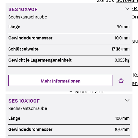
Zurück
Softwar
JORDAHL® EXPERT
SES 10X90F
JORDAHL® JVB Onl
Sechskantschraube
ISOCHECK
Länge
90 mm
ISODESIGN
Gewindedurchmesser
10,0 mm
FERBOX®-DESIGN 
Schlüsselweite
17(16) mm
CAD und BIM
Services
Gewicht je Lagermengeneinheit
0,055 kg
Zurück
Services
Beratung, Planung, K
Mehr Informationen
Individuelle Lösungen
Referenzen
Ausbau
SES 10X100F
Zurück
Ausbau
Sechskantschraube
Produkte
Länge
100 mm
Zurück
Produkte
Gewindedurchmesser
10,0 mm
Kabeltragsysteme