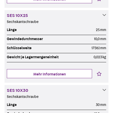
SES 10X25
Sechskantschraube
Länge
25 mm
Gewindedurchmesser
10,0 mm
Schlüsselweite
17(16) mm
Gewicht je Lagermengeneinheit
0,023 kg
Mehr Informationen
SES 10X30
Sechskantschraube
Länge
30 mm