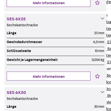
Estrichbündig
Mehr Informationen
UBK
Einbaueinheiten
SES 6X25
Zurück
Einba
Sechskantschraube
Einbaueinheite
Länge
25 mm
Einbaueinheite
Nivellierbare 
Gewindedurchmesser
6,0 mm
Nivellierbare 
Schlüsselweite
10 mm
Einbaueinheite
Gewicht je Lagermengeneinheit
0,006 kg
Nivellierbare E
Bodensteckdose
Zurück
Bode
Mehr Informationen
Bodensteckdo
Zubehör für B
SES 6X30
Nivellierbare
Sechskantschraube
Zubehör für niv
Länge
30 mm
Bodensteckdo