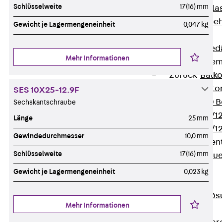
Schlüsselweite
17(16) mm
Verbindungsla
Verbindungszube
Gewicht je Lagermengeneinheit
0,047 kg
Wärmedämmung
Zurück
Wärmed
Mehr Informationen
Balkondämmele
Zurück
Balk
ISOPRO® Beto
SES 10X25-12.9F
ISOPRO® 120 B
Sechskantschraube
ISOPRO® 80/12
Länge
25 mm
ISOPRO® 80/12
Gewindedurchmesser
10,0 mm
Mauerfußelemen
Schlüsselweite
17(16) mm
Zurück
Maue
ISOMUR®
Gewicht je Lagermengeneinheit
0,023 kg
Digitale Lösungen
Zurück
Digitale Lö
Mehr Informationen
Software