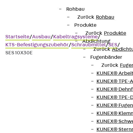
Rohbau
Zurück
Rohbau
Produkte
Zurück
Produkte
Startseite
/
Ausbau
/
Kabeltragsysteme
/
Abdichtung
KTS-Befestigungszubehör
/
Schraubmittel
/
SES
/
Zurück
Abdicht
SES 10X30E
Fugenbänder
Zurück
Fuge
KUNEX® Arbei
Art.-Nr. SES 10X30E
KUNEX® TPE-A
Sechskantschraube
KUNEX® Dehnf
KUNEX® TPE-D
Sechskantschraube, DIN
KUNEX® Fugen
KUNEX® Klem
933
KUNEX® Schwe
KUNEX® Stern