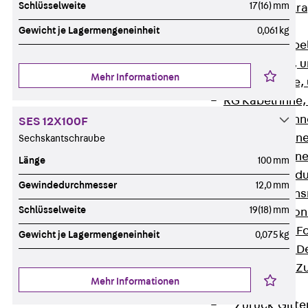
Schlüsselweite
17(16) mm
Zurück
Kabeltr
Kabelrinnen
Gewicht je Lagermengeneinheit
0,061 kg
Zurück
Kabe
R Kabelrinne, 
Mehr Informationen
RS Kabelrinne,
RG Kabelrinne,
RGM Kabelrinne
SES 12X100F
RGS Kabelrinne
Sechskantschraube
RGL Kabelrinne
Länge
100 mm
löschwasserdu
Gewindedurchmesser
12,0 mm
RI Installation
Schlüsselweite
19(18) mm
RIS Installatio
Kabelrinnen-Fo
Gewicht je Lagermengeneinheit
0,075 kg
Kabelrinnen-D
Kabelrinnen-Z
Mehr Informationen
Gitterbahnen
Zurück
Gitt