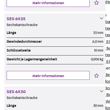
Estrichbündig
Mehr Informationen
UBK
Einbaueinheiten
SES 6X25
Zurück
Einba
Sechskantschraube
Einbaueinheite
Länge
25 mm
Einbaueinheite
Nivellierbare 
Gewindedurchmesser
6,0 mm
Nivellierbare 
Schlüsselweite
10 mm
Einbaueinheite
Gewicht je Lagermengeneinheit
0,006 kg
Nivellierbare E
Bodensteckdose
Zurück
Bode
Mehr Informationen
Bodensteckdo
Zubehör für B
SES 6X30
Nivellierbare
Sechskantschraube
Zubehör für niv
Länge
30 mm
Bodensteckdo