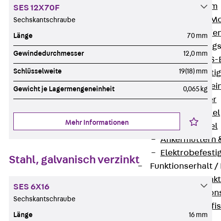
I-Stiel-System
SES 12X70F
PUK-STRUT-Mo
Sechskantschraube
C-Profil-Schie
Länge
70 mm
KTS-Befestigung
Gewindedurchmesser
12,0 mm
Zurück
KTS-
Schlüsselweite
19(18) mm
Klemmbefesti
Kabelformstei
Gewicht je Lagermengeneinheit
0,065 kg
Dübel & Anker
Abhängemittel
Mehr Informationen
Schraubmittel
Ankermuttern 
Elektrobefesti
Stahl, galvanisch verzinkt
Funktionserhalt 
Zurück
Funkt
SES 6X16
Normtragekonst
Sechskantschraube
Systemspezifis
Länge
16 mm
(DIN 4102-12)