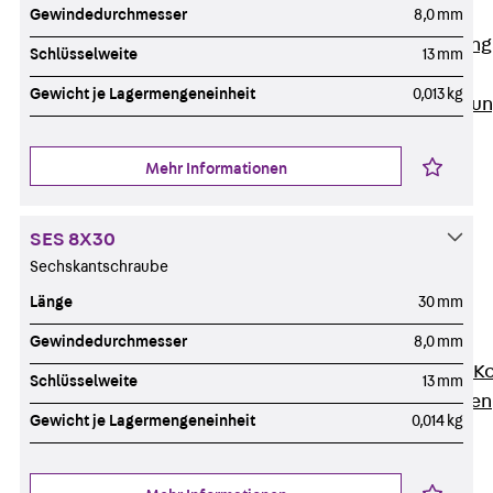
Anwendungsgebiete
Gewindedurchmesser
8,0 mm
Zurück
Anwendung
Schlüsselweite
13 mm
Industrieanlagen
Gewicht je Lagermengeneinheit
0,013 kg
Bodengeführte Leitu
Rechenzentrum
Tunnel
Mehr Informationen
Funktionserhalt
Dachflächen
SES 8X30
Services
Sechskantschraube
Zurück
Services
Länge
30 mm
CAD und BIM
Montage
Gewindedurchmesser
8,0 mm
Beratung, Planung, K
Schlüsselweite
13 mm
Individuelle Lösungen
Gewicht je Lagermengeneinheit
0,014 kg
Referenzen
Referenzen
Downloads