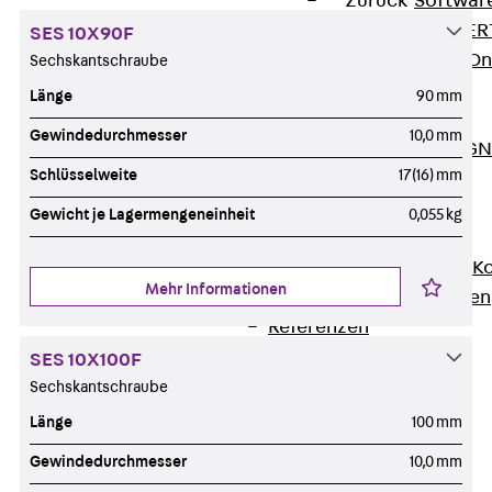
Zurück
Softwar
JORDAHL® EXPERT
SES 10X90F
JORDAHL® JVB Onl
Sechskantschraube
ISOCHECK
Länge
90 mm
ISODESIGN
Gewindedurchmesser
10,0 mm
FERBOX®-DESIGN 
Schlüsselweite
17(16) mm
CAD und BIM
Services
Gewicht je Lagermengeneinheit
0,055 kg
Zurück
Services
Beratung, Planung, K
Mehr Informationen
Individuelle Lösungen
Referenzen
Ausbau
SES 10X100F
Zurück
Ausbau
Sechskantschraube
Produkte
Länge
100 mm
Zurück
Produkte
Gewindedurchmesser
10,0 mm
Kabeltragsysteme