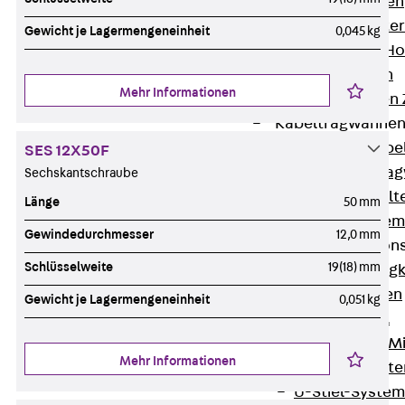
HK Kabelhaken
KH Kabelhalter
Gewicht je Lagermengeneinheit
0,045 kg
Hohlleiter-/H
Kabelwannen
Mehr Informationen
Kabelschellen
Kabeltragwanne
Zurück
Kabe
SES 12X50F
KTW Kabeltra
Sechskantschraube
KBH Kabelhalt
Länge
50 mm
Schutzrohrsyste
Gewindedurchmesser
12,0 mm
Tragkonstruktio
Schlüsselweite
19(18) mm
Zurück
Trag
Wandkonsolen
Gewicht je Lagermengeneinheit
0,051 kg
Deckenbügel
Zentral- und 
Mehr Informationen
W-Profil-Syst
U-Stiel-System