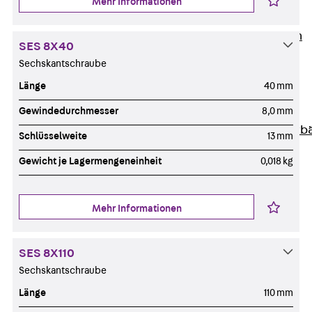
Mehr Informationen
Unternehmen
Zurück
Unternehmen
SES 8X40
Über PohlCon
Sechskantschraube
Werte & Philosophie
Länge
40 mm
Service & Qualität
Unsere Geschichte
Gewindedurchmesser
8,0 mm
Mitgliedschaften & Verb
Schlüsselweite
13 mm
Aktuelles
Gewicht je Lagermengeneinheit
0,018 kg
Zurück
Aktuelles
News
Events
Mehr Informationen
Kontakt
Zurück
Kontakt
SES 8X110
Ansprechpersonen
Sechskantschraube
Technische Beratung
Länge
110 mm
Standorte