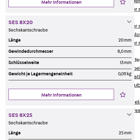
Steckverbinde
Mehr Informationen
Gerätebecher 
Anschluss
SES 8X20
Gerätebecher m
Sechskantschraube
GST18-Anschlu
Länge
20 mm
Gerätebecher
Anschluss
Gewindedurchmesser
8,0 mm
Zubehör für Bode
Schlüsselweite
13 mm
Zurück
Zube
Gewicht je Lagermengeneinheit
0,011 kg
Bodeninstalla
Optionales Zu
Ersatzteile
Mehr Informationen
Befestigungse
Verarbeitungss
SES 8X25
Werkzeuge
Sechskantschraube
Wireless Charging
Länge
25 mm
SystemPLUS