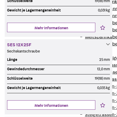
Schlüsselweite
19(18) mm
WL Weitspannka
WPR Weitspann
Gewicht je Lagermengeneinheit
0,031 kg
WLR Weitspann
Weitspannkabel
Mehr Informationen
Weitspannkabe
Weitspannkabe
Weitspannkab
SES 12X25F
Steigetrassen
Sechskantschraube
Zurück
Steig
Länge
25 mm
STU Steigetrass
Gewindedurchmesser
12,0 mm
ST Steigetrasse
Schlüsselweite
19(18) mm
LGG Steigetrass
Steigetrassen
Gewicht je Lagermengeneinheit
0,035 kg
Steigetrassen
Steigetrassen
Mehr Informationen
Steigetrassen
Steigetrassen-