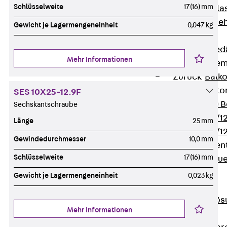
Schlüsselweite
17(16) mm
Verbindungsla
Verbindungszube
Gewicht je Lagermengeneinheit
0,047 kg
Wärmedämmung
Zurück
Wärmed
Mehr Informationen
Balkondämmele
Zurück
Balk
ISOPRO® Beto
SES 10X25-12.9F
ISOPRO® 120 B
Sechskantschraube
ISOPRO® 80/12
Länge
25 mm
ISOPRO® 80/12
Gewindedurchmesser
10,0 mm
Mauerfußelemen
Schlüsselweite
17(16) mm
Zurück
Maue
ISOMUR®
Gewicht je Lagermengeneinheit
0,023 kg
Digitale Lösungen
Zurück
Digitale Lö
Mehr Informationen
Software