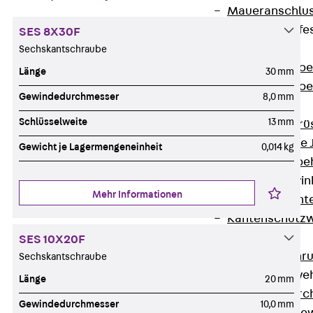
Maueranschlus
Trapezblechbefe
SES 8X30F
Zurück
Sechskantschraube
Trapezblechbe
Länge
30 mm
Trapezblechbe
Gewindedurchmesser
8,0 mm
Gerüstschuhe
Schlüsselweite
13 mm
Zurück
Gerü
Gerüstschuhe 
Gewicht je Lagermengeneinheit
0,014 kg
Befestigungszube
Kantenschutzwin
Mehr Informationen
Zurück
Kant
Kantenschutzw
Bewehrung
SES 10X20F
Zurück
Bewehr
Sechskantschraube
Durchstanzbewe
Länge
20 mm
Zurück
Durc
Gewindedurchmesser
10,0 mm