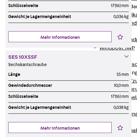
Schlüsselweite
17(16) mm
Attika-Verblenda
Zurück
Attik
Gewicht je Lagermengeneinheit
0,036 kg
Attikaverblend
Windposts
Mehr Informationen
Zurück
Wind
Windpost JWP
Schallisolation
SES 10X55F
Zurück
Schallis
Sechskantschraube
Aufzugsisolierun
Länge
55 mm
Zurück
Aufzu
Gewindedurchmesser
10,0 mm
Aufzugsisolier
Schlüsselweite
17(16) mm
Trittschalldämme
Schalung
Gewicht je Lagermengeneinheit
0,038 kg
Zurück
Schalun
Schalrohre
Mehr Informationen
Zurück
Scha