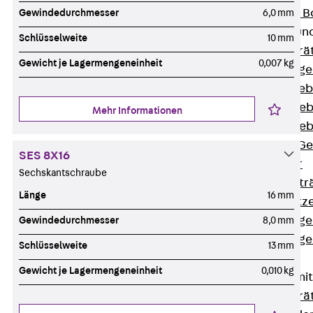
Nivellierbare
Gewindedurchmesser
6,0 mm
Gerätebecher und
Schlüsselweite
10 mm
Zurück
Gerä
Gewicht je Lagermengeneinheit
0,007 kg
Installationsg
Runde Geräteb
Eckige Geräte
Mehr Informationen
Eckige Geräte
Zubehör für G
SES 8X16
Geräteträger
Sechskantschraube
Datengerätetr
Länge
16 mm
Geräteeinsätz
Installationsg
Gewindedurchmesser
8,0 mm
Installationsg
Schlüsselweite
13 mm
Multimedia
Gewicht je Lagermengeneinheit
0,010 kg
Gerätebecher mi
Zurück
Gerä