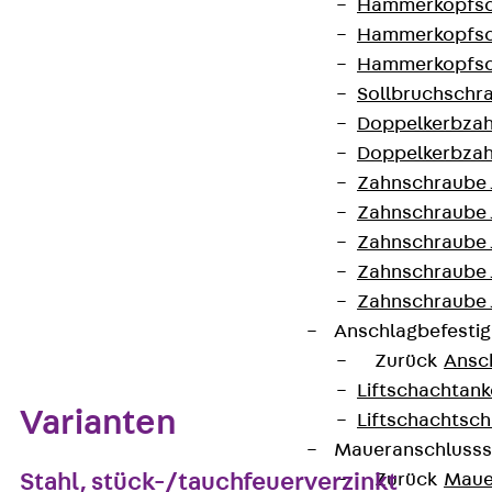
Hammerkopfsc
Lagermengeneinheit
Hammerkopfsc
Hammerkopfsc
Kontakt aufnehmen
Sollbruchschr
Doppelkerbzah
Auf die Merkliste
Doppelkerbzah
Zahnschraube 
Datenblatt herunterladen
Zahnschraube 
Zahnschraube 
Zahnschraube
Zahnschraube 
Zum Abschnitt navigieren
Anschlagbefesti
Zurück
Ansc
Liftschachtank
Varianten
Liftschachtsch
Maueranschlusss
Stahl, stück-/tauchfeuerverzinkt
Zurück
Maue