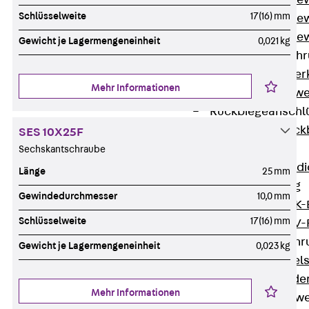
Durchstanzbe
Schlüsselweite
17(16) mm
Durchstanzbew
Durchstanzbe
Gewicht je Lagermengeneinheit
0,021 kg
Querkraftbeweh
Zurück
Quer
Mehr Informationen
Querkraftbewe
Rückbiegeanschl
Zurück
Rück
SES 10X25F
FERBOX®
Sechskantschraube
Anschlussabdi
Länge
25 mm
GFK-Bewehrung
Gewindedurchmesser
10,0 mm
Zurück
GFK-
Schlüsselweite
17(16) mm
FIBERNOX® V
Edelstahlbewehr
Gewicht je Lagermengeneinheit
0,023 kg
Zurück
Edel
Nichtrostender
Mehr Informationen
Mauerwerksbew