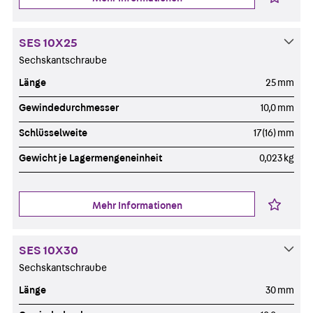
SES 10X25
Sechskantschraube
Länge
25 mm
Gewindedurchmesser
10,0 mm
Schlüsselweite
17(16) mm
Gewicht je Lagermengeneinheit
0,023 kg
Mehr Informationen
SES 10X30
Sechskantschraube
Länge
30 mm