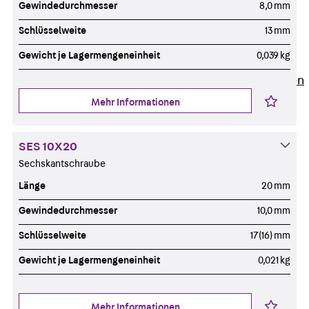
Newsletter
Gewindedurchmesser
8,0 mm
Presse
Schlüsselweite
13 mm
Karriere
Gewicht je Lagermengeneinheit
0,039 kg
Zurück
Karriere
Stellenausschreibungen
Unsere Standorte
Mehr Informationen
Benefits
SES 10X20
Sechskantschraube
Länge
20 mm
Gewindedurchmesser
10,0 mm
Schlüsselweite
17(16) mm
Gewicht je Lagermengeneinheit
0,021 kg
Mehr Informationen