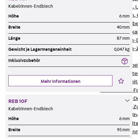
Kabelrinnen-Endblech
G Gitterbahn, 
GI Gitterbahn,
Höhe
6 mm
GTD Gitterkabe
Breite
40 mm
GTDW Gitterkab
Länge
87 mm
Gitterbahnen-
Gitterbahnen-
Gewicht je Lagermengeneinheit
0,047 kg
Kabelleitern
Inklusivzubehör
Zurück
Kabel
LGG Kabelleiter
Mehr Informationen
LGGS Kabelleite
Kabelleitern-F
Kabelleitern-D
REB 10F
Kabelleitern-
Kabelrinnen-Endblech
Weitspannkabel
Höhe
6 mm
Zurück
Weit
Breite
95 mm
WPL Weitspann