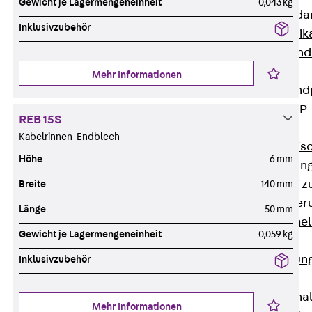
Gewicht je Lagermengeneinheit
0,043 kg
Attika-Verblenda
Inklusivzubehör
Zurück
Attik
Attikaverblend
Windposts
Mehr Informationen
Zurück
Wind
Windpost JWP
REB 15S
Schallisolation
Kabelrinnen-Endblech
Zurück
Schallis
Höhe
6 mm
Aufzugsisolierun
Zurück
Aufzu
Breite
140 mm
Aufzugsisolier
Länge
50 mm
Trittschalldämme
Gewicht je Lagermengeneinheit
0,059 kg
Schalung
Zurück
Schalun
Inklusivzubehör
Schalrohre
Zurück
Scha
Mehr Informationen