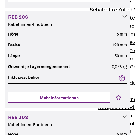
RAPIDOBAT®
Schalrohre Zubeh
REB 20S
Abschalelement
Kabelrinnen-Endblech
Zurück
Absc
Polystyrolele
Höhe
6 mm
Streckmetalle
Breite
190 mm
Streckmetalle
Länge
50 mm
Abschalelemente
Schalungszubehö
Gewicht je Lagermengeneinheit
0,075 kg
Verbindung
Inklusivzubehör
Zurück
Verbind
Dorne
Mehr Informationen
Zurück
Dorn
Doppelschubd
Querkraftdorn
REB 30S
Verbindungslasc
Kabelrinnen-Endblech
Zurück
Verb
Höhe
6 mm