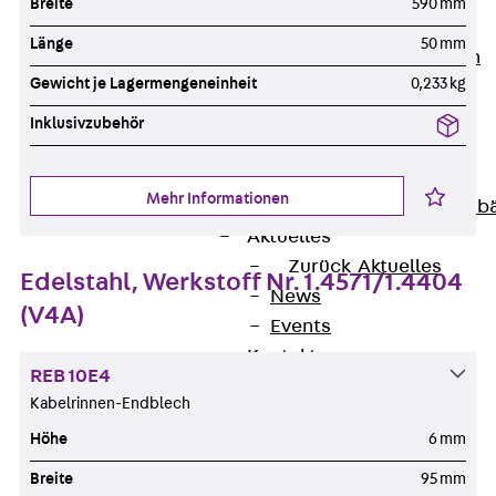
Breite
590 mm
Unternehmen
Länge
50 mm
Zurück
Unternehmen
Gewicht je Lagermengeneinheit
0,233 kg
Über PohlCon
Werte & Philosophie
Inklusivzubehör
Service & Qualität
Unsere Geschichte
Mehr Informationen
Mitgliedschaften & Verb
Aktuelles
Zurück
Aktuelles
Edelstahl, Werkstoff Nr. 1.4571/1.4404
News
(V4A)
Events
Kontakt
REB 10E4
Zurück
Kontakt
Kabelrinnen-Endblech
Ansprechpersonen
Höhe
6 mm
Technische Beratung
Standorte
Breite
95 mm