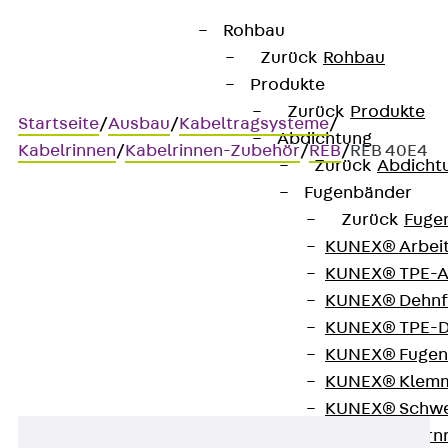
Rohbau
Zurück
Rohbau
Produkte
Zurück
Produkte
Startseite
/
Ausbau
/
Kabeltragsysteme
/
Abdichtung
Kabelrinnen
/
Kabelrinnen-Zubehör
/
REB
/
REB 40E4
Zurück
Abdicht
Fugenbänder
Zurück
Fuge
Art.-Nr. REB 40E4
KUNEX® Arbei
Kabelrinnen-Endblech
KUNEX® TPE-A
KUNEX® Dehnf
Kabelrinnen-Endblech
KUNEX® TPE-D
KUNEX® Fugen
KUNEX® Klem
KUNEX® Schwe
KUNEX® Stern