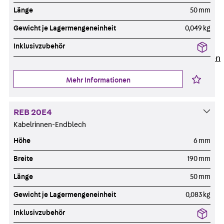
Newsletter
Länge
50 mm
Presse
Gewicht je Lagermengeneinheit
0,049 kg
Karriere
Zurück
Karriere
Inklusivzubehör
Stellenausschreibungen
Unsere Standorte
Mehr Informationen
Benefits
REB 20E4
Kabelrinnen-Endblech
Höhe
6 mm
Breite
190 mm
Länge
50 mm
Gewicht je Lagermengeneinheit
0,083 kg
Inklusivzubehör