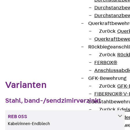
Durchstanzbe
Durchstanzbew
Auf die Merkliste
Durchstanzbe
Datenblatt herunterladen
Querkraftbeweh
Zurück
Quer
Querkraftbewe
Rückbiegeanschl
Zurück
Rück
Zum Abschnitt navigieren
FERBOX®
Anschlussabdi
GFK-Bewehrung
Varianten
Zurück
GFK-
FIBERNOX® V
Stahl, band-/sendzimirverzinkt
Edelstahlbewehr
Zurück
Edel
REB 05S
Nichtrostender
Kabelrinnen-Endblech
Mauerwerksbew