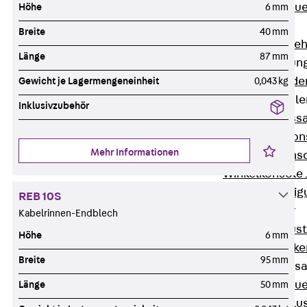
Zurück
Maue
Höhe
6 mm
GRIPRIP®
Breite
40 mm
Bewehrungszubeh
Länge
87 mm
Fassadenbefestigun
Zurück
Fassade
Gewicht je Lagermengeneinheit
0,043 kg
Fassadenkonsol
Inklusivzubehör
Zurück
Fass
Verblenderkon
Mehr Informationen
Einmörtelkons
Winkelkonsole 
Fassadenbefestig
REB 10S
Brüstungsanker
Kabelrinnen-Endblech
Zurück
Brüs
Höhe
6 mm
Brüstungsanke
Breite
95 mm
Maueranschluss
Zurück
Maue
Länge
50 mm
Maueranschlu