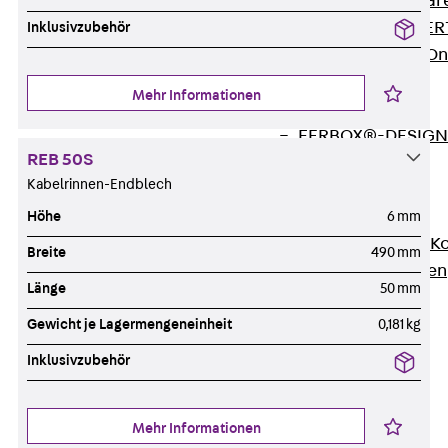
Zurück
Softwar
JORDAHL® EXPERT
Inklusivzubehör
JORDAHL® JVB Onl
ISOCHECK
Mehr Informationen
ISODESIGN
FERBOX®-DESIGN 
REB 50S
CAD und BIM
Kabelrinnen-Endblech
Services
Zurück
Services
Höhe
6 mm
Beratung, Planung, K
Breite
490 mm
Individuelle Lösungen
Länge
50 mm
Referenzen
Ausbau
Gewicht je Lagermengeneinheit
0,181 kg
Zurück
Ausbau
Inklusivzubehör
Produkte
Zurück
Produkte
Mehr Informationen
Kabeltragsysteme