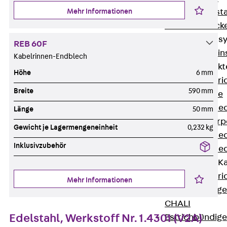
Mehr Informationen
Fluchtweginsta
Zwischendecke
Bodeninstallations
REB 60F
Zurück
Bodenin
Kabelrinnen-Endblech
Estrichüberdeck
Höhe
6 mm
Zurück
Estr
Breite
590 mm
Kanalsysteme
Estrichüberde
Länge
50 mm
Schalungskörp
Gewicht je Lagermengeneinheit
0,232 kg
Estrichüberde
Inklusivzubehör
Estrichüberde
Estrichbündige 
Zurück
Estr
Mehr Informationen
Estrichbündig
CHALI
Edelstahl, Werkstoff Nr. 1.4301 (V2A)
Estrichbündig