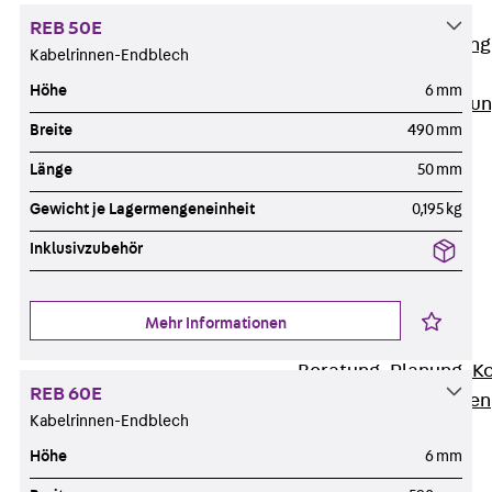
Anwendungsgebiete
REB 50E
Zurück
Anwendung
Kabelrinnen-Endblech
Industrieanlagen
Höhe
6 mm
Bodengeführte Leitu
Breite
490 mm
Rechenzentrum
Tunnel
Länge
50 mm
Funktionserhalt
Gewicht je Lagermengeneinheit
0,195 kg
Dachflächen
Inklusivzubehör
Services
Zurück
Services
CAD und BIM
Mehr Informationen
Montage
Beratung, Planung, K
REB 60E
Individuelle Lösungen
Kabelrinnen-Endblech
Referenzen
Höhe
6 mm
Referenzen
Downloads