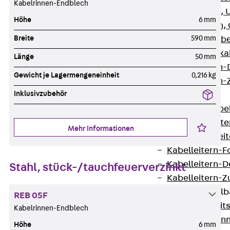
Kabelrinnen-Endblech
G Gitterbahn, 
Höhe
6 mm
GI Gitterbahn,
Breite
590 mm
GTD Gitterkabe
GTDW Gitterkab
Länge
50 mm
Gitterbahnen-
Gewicht je Lagermengeneinheit
0,216 kg
Gitterbahnen-
Inklusivzubehör
Kabelleitern
Zurück
Kabel
LGG Kabelleiter
Mehr Informationen
LGGS Kabelleite
Kabelleitern-F
Kabelleitern-D
Stahl, stück-/tauchfeuerverzinkt
Kabelleitern-
Weitspannkabel
REB 05F
Zurück
Weit
Kabelrinnen-Endblech
WPL Weitspann
Höhe
6 mm