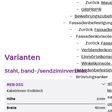
Zurück
Maue
Datenblatt herunterladen
GRIPRIP®
Bewehrungszubeh
Fassadenbefestigun
Zurück
Fassade
Zum Abschnitt navigieren
Fassadenkonsol
Zurück
Fass
Verblenderkon
Varianten
Einmörtelkons
Winkelkonsole 
Stahl, band-/sendzimirverzinkt
Fassadenbefestig
Brüstungsanker
Zurück
Brüs
REB 05S
Brüstungsanke
Kabelrinnen-Endblech
Maueranschluss
Höhe
6 mm
Zurück
Maue
Breite
40 mm
Maueranschlu