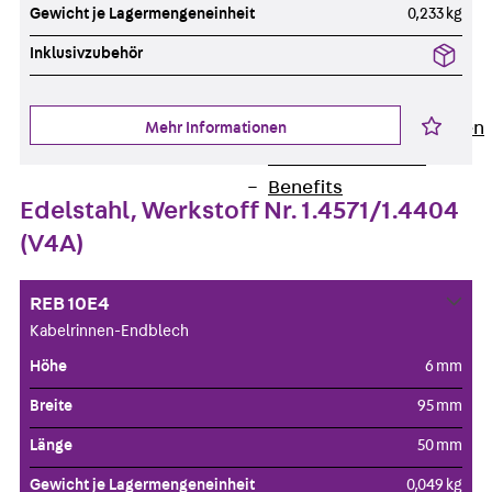
Newsletter
Gewicht je Lagermengeneinheit
0,233 kg
Presse
Inklusivzubehör
Karriere
Zurück
Karriere
Stellenausschreibungen
Mehr Informationen
Unsere Standorte
Benefits
Edelstahl, Werkstoff Nr. 1.4571/1.4404
(V4A)
REB 10E4
Kabelrinnen-Endblech
Höhe
6 mm
Breite
95 mm
Länge
50 mm
Gewicht je Lagermengeneinheit
0,049 kg