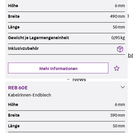
Höhe
6 mm
Unternehmen
Zurück
Unternehmen
Breite
490 mm
Über PohlCon
Länge
50 mm
Werte & Philosophie
Gewicht je Lagermengeneinheit
0,195 kg
Service & Qualität
Unsere Geschichte
Inklusivzubehör
Mitgliedschaften & Verb
Aktuelles
Mehr Informationen
Zurück
Aktuelles
News
Events
REB 60E
Kabelrinnen-Endblech
Kontakt
Zurück
Kontakt
Höhe
6 mm
Ansprechpersonen
Breite
590 mm
Technische Beratung
Länge
50 mm
Standorte