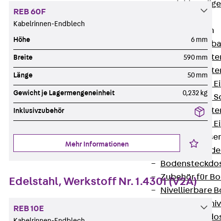
Estrichbündig
REB 60F
UBK
Kabelrinnen-Endblech
Einbaueinheiten
Höhe
6 mm
Zurück
Einba
Einbaueinheite
Breite
590 mm
Einbaueinheite
Länge
50 mm
Nivellierbare 
Gewicht je Lagermengeneinheit
0,232 kg
Nivellierbare 
Einbaueinheite
Inklusivzubehör
Nivellierbare E
Bodensteckdose
Mehr Informationen
Zurück
Bode
Bodensteckdo
Zubehör für B
Edelstahl, Werkstoff Nr. 1.4301 (V2A)
Nivellierbare
Zubehör für niv
REB 10E
Bodensteckdo
Kabelrinnen-Endblech