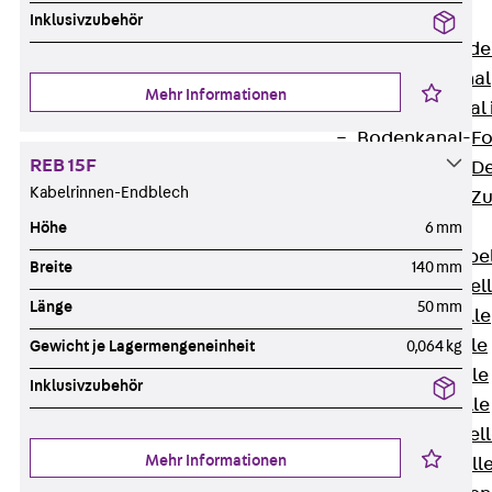
Bodenkanäle
Inklusivzubehör
Zurück
Bode
BK Bodenkanal
Mehr Informationen
KLK Kleinkanal 
Bodenkanal-Fo
REB 15F
Bodenkanal-De
Kabelrinnen-Endblech
Bodenkanal-Z
Kabelschellen
Höhe
6 mm
Zurück
Kabe
Breite
140 mm
AC Kabelschel
Länge
50 mm
H Kabelschelle
S Kabelschelle
Gewicht je Lagermengeneinheit
0,064 kg
B Kabelschelle
Inklusivzubehör
U Kabelschelle
RU Kabelschel
Mehr Informationen
W Kabelschell