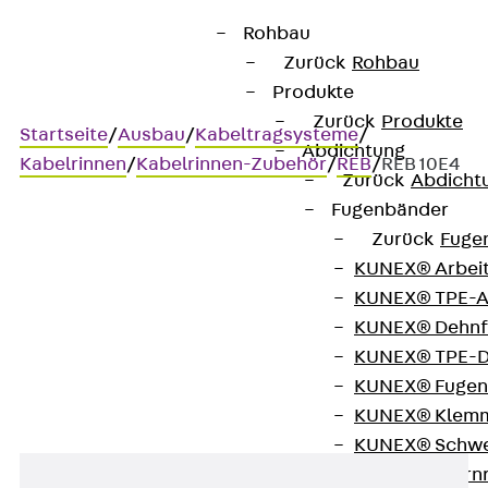
Rohbau
Zurück
Rohbau
Produkte
Zurück
Produkte
Startseite
/
Ausbau
/
Kabeltragsysteme
/
Abdichtung
Kabelrinnen
/
Kabelrinnen-Zubehör
/
REB
/
REB 10E4
Zurück
Abdicht
Fugenbänder
Zurück
Fuge
Art.-Nr. REB 10E4
KUNEX® Arbei
Kabelrinnen-Endblech
KUNEX® TPE-A
KUNEX® Dehnf
Kabelrinnen-Endblech
KUNEX® TPE-D
KUNEX® Fugen
KUNEX® Klem
KUNEX® Schwe
KUNEX® Stern