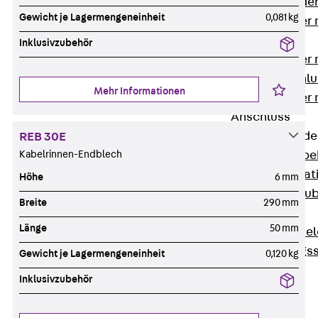
Steckverbinde
Gewicht je Lagermengeneinheit
0,081 kg
Gerätebecher 
Anschluss
Inklusivzubehör
Gerätebecher m
GST18-Anschlu
Mehr Informationen
Gerätebecher
Anschluss
Zubehör für Bode
REB 30E
Kabelrinnen-Endblech
Zurück
Zube
Bodeninstalla
Höhe
6 mm
Optionales Zu
Breite
290 mm
Ersatzteile
Länge
50 mm
Befestigungse
Verarbeitungss
Gewicht je Lagermengeneinheit
0,120 kg
Werkzeuge
Inklusivzubehör
Wireless Charging
SystemPLUS