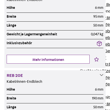
Nivellierbare
Höhe
6 mm
Gerätebecher und
Breite
95 mm
Zurück
Gerä
Installationsg
Länge
50 mm
Runde Geräteb
Gewicht je Lagermengeneinheit
0,047 kg
Eckige Geräte
Inklusivzubehör
Eckige Geräte
Zubehör für G
Geräteträger
Mehr Informationen
Datengerätetr
Geräteeinsätz
REB 20E
Installationsg
Kabelrinnen-Endblech
Installationsg
Höhe
6 mm
Multimedia
Gerätebecher mi
Breite
190 mm
Zurück
Gerä
Länge
50 mm