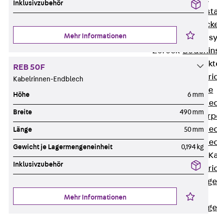
Inklusivzubehör
Fluchtweginsta
Zwischendecke
Mehr Informationen
Bodeninstallations
Zurück
Bodenin
Estrichüberdeck
REB 50F
Zurück
Estr
Kabelrinnen-Endblech
Kanalsysteme
Höhe
6 mm
Estrichüberde
Breite
490 mm
Schalungskörp
Estrichüberde
Länge
50 mm
Estrichüberde
Gewicht je Lagermengeneinheit
0,194 kg
Estrichbündige 
Inklusivzubehör
Zurück
Estr
Estrichbündig
CHALI
Mehr Informationen
Estrichbündig