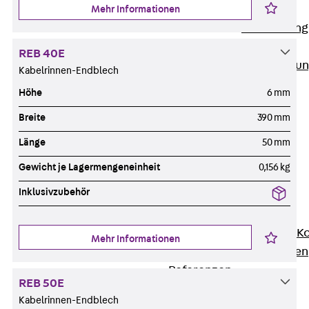
Anwendungsgebiete
Mehr Informationen
Zurück
Anwendung
Industrieanlagen
REB 40E
Bodengeführte Leitu
Kabelrinnen-Endblech
Rechenzentrum
Höhe
6 mm
Tunnel
Breite
390 mm
Funktionserhalt
Dachflächen
Länge
50 mm
Services
Gewicht je Lagermengeneinheit
0,156 kg
Zurück
Services
Inklusivzubehör
CAD und BIM
Montage
Beratung, Planung, K
Mehr Informationen
Individuelle Lösungen
Referenzen
REB 50E
Referenzen
Kabelrinnen-Endblech
Downloads