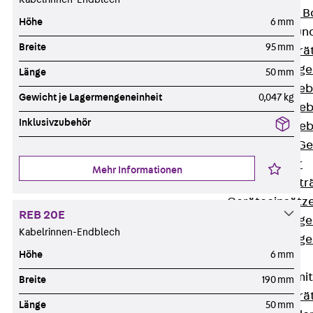
Nivellierbare
Höhe
6 mm
Gerätebecher und
Breite
95 mm
Zurück
Gerä
Installationsg
Länge
50 mm
Runde Geräteb
Gewicht je Lagermengeneinheit
0,047 kg
Eckige Geräte
Inklusivzubehör
Eckige Geräte
Zubehör für G
Geräteträger
Mehr Informationen
Datengerätetr
Geräteeinsätz
REB 20E
Installationsg
Kabelrinnen-Endblech
Installationsg
Höhe
6 mm
Multimedia
Gerätebecher mi
Breite
190 mm
Zurück
Gerä
Länge
50 mm