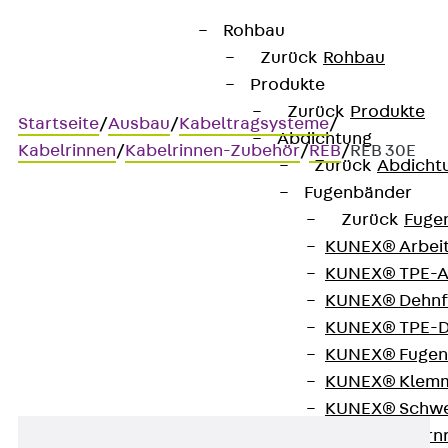
Rohbau
Zurück
Rohbau
Produkte
Zurück
Produkte
Startseite
/
Ausbau
/
Kabeltragsysteme
/
Abdichtung
Kabelrinnen
/
Kabelrinnen-Zubehör
/
REB
/
REB 30E
Zurück
Abdicht
Fugenbänder
Zurück
Fuge
Art.-Nr. REB 30E
KUNEX® Arbei
Kabelrinnen-Endblech
KUNEX® TPE-A
KUNEX® Dehnf
Kabelrinnen-Endblech
KUNEX® TPE-D
KUNEX® Fugen
KUNEX® Klem
KUNEX® Schwe
KUNEX® Stern