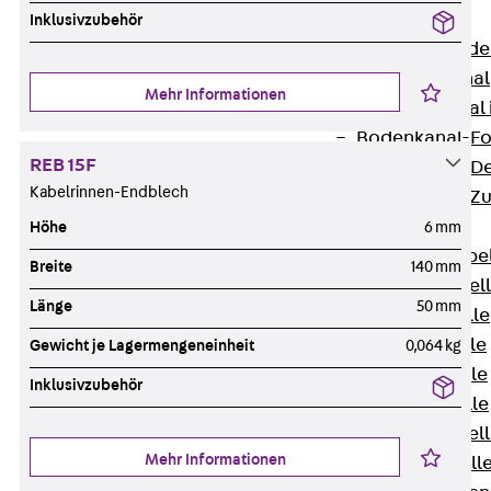
Bodenkanäle
Inklusivzubehör
Zurück
Bode
BK Bodenkanal
Mehr Informationen
KLK Kleinkanal 
Bodenkanal-Fo
REB 15F
Bodenkanal-De
Kabelrinnen-Endblech
Bodenkanal-Z
Kabelschellen
Höhe
6 mm
Zurück
Kabe
Breite
140 mm
AC Kabelschel
Länge
50 mm
H Kabelschelle
S Kabelschelle
Gewicht je Lagermengeneinheit
0,064 kg
B Kabelschelle
Inklusivzubehör
U Kabelschelle
RU Kabelschel
Mehr Informationen
W Kabelschell