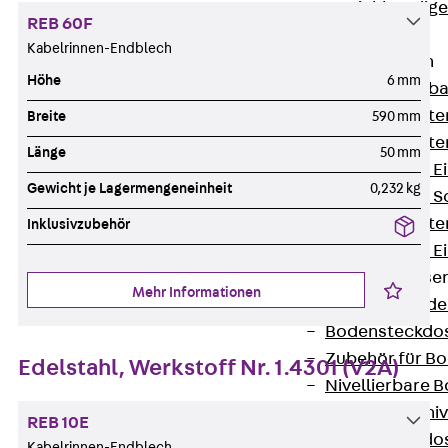
Estrichbündig
REB 60F
UBK
Kabelrinnen-Endblech
Einbaueinheiten
Höhe
6 mm
Zurück
Einba
Einbaueinheite
Breite
590 mm
Einbaueinheite
Länge
50 mm
Nivellierbare 
Gewicht je Lagermengeneinheit
0,232 kg
Nivellierbare 
Einbaueinheite
Inklusivzubehör
Nivellierbare E
Bodensteckdose
Mehr Informationen
Zurück
Bode
Bodensteckdo
Zubehör für B
Edelstahl, Werkstoff Nr. 1.4301 (V2A)
Nivellierbare
Zubehör für niv
REB 10E
Bodensteckdo
Kabelrinnen-Endblech