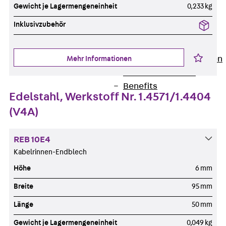
Newsletter
Gewicht je Lagermengeneinheit
0,233 kg
Presse
Inklusivzubehör
Karriere
Zurück
Karriere
Stellenausschreibungen
Mehr Informationen
Unsere Standorte
Benefits
Edelstahl, Werkstoff Nr. 1.4571/1.4404
(V4A)
REB 10E4
Kabelrinnen-Endblech
Höhe
6 mm
Breite
95 mm
Länge
50 mm
Gewicht je Lagermengeneinheit
0,049 kg