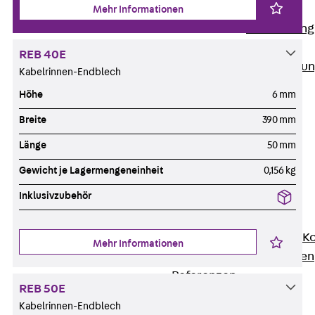
Anwendungsgebiete
Mehr Informationen
Zurück
Anwendung
Industrieanlagen
REB 40E
Bodengeführte Leitu
Kabelrinnen-Endblech
Rechenzentrum
Höhe
6 mm
Tunnel
Breite
390 mm
Funktionserhalt
Dachflächen
Länge
50 mm
Services
Gewicht je Lagermengeneinheit
0,156 kg
Zurück
Services
Inklusivzubehör
CAD und BIM
Montage
Beratung, Planung, K
Mehr Informationen
Individuelle Lösungen
Referenzen
REB 50E
Referenzen
Kabelrinnen-Endblech
Downloads