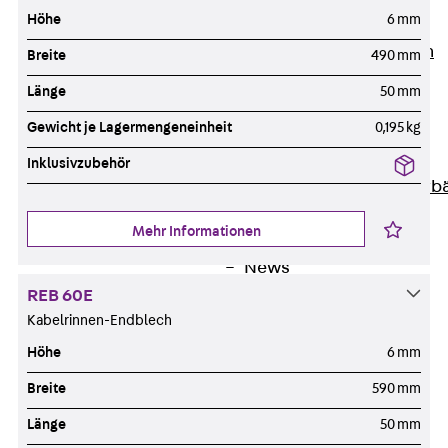
Höhe
6 mm
Unternehmen
Zurück
Unternehmen
Breite
490 mm
Über PohlCon
Länge
50 mm
Werte & Philosophie
Gewicht je Lagermengeneinheit
0,195 kg
Service & Qualität
Unsere Geschichte
Inklusivzubehör
Mitgliedschaften & Verb
Aktuelles
Mehr Informationen
Zurück
Aktuelles
News
Events
REB 60E
Kabelrinnen-Endblech
Kontakt
Zurück
Kontakt
Höhe
6 mm
Ansprechpersonen
Breite
590 mm
Technische Beratung
Länge
50 mm
Standorte