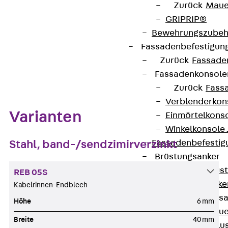
Zurück
Maue
Datenblatt herunterladen
GRIPRIP®
Bewehrungszubeh
Fassadenbefestigun
Zurück
Fassade
Zum Abschnitt navigieren
Fassadenkonsol
Zurück
Fass
Verblenderkon
Varianten
Einmörtelkons
Winkelkonsole 
Stahl, band-/sendzimirverzinkt
Fassadenbefestig
Brüstungsanker
Zurück
Brüs
REB 05S
Brüstungsanke
Kabelrinnen-Endblech
Maueranschluss
Höhe
6 mm
Zurück
Maue
Breite
40 mm
Maueranschlu