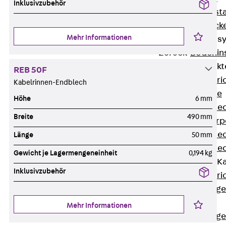
Inklusivzubehör
Fluchtweginsta
Zwischendecke
Mehr Informationen
Bodeninstallations
Zurück
Bodenin
Estrichüberdeck
REB 50F
Zurück
Estr
Kabelrinnen-Endblech
Kanalsysteme
Höhe
6 mm
Estrichüberde
Breite
490 mm
Schalungskörp
Estrichüberde
Länge
50 mm
Estrichüberde
Gewicht je Lagermengeneinheit
0,194 kg
Estrichbündige 
Inklusivzubehör
Zurück
Estr
Estrichbündig
CHALI
Mehr Informationen
Estrichbündig