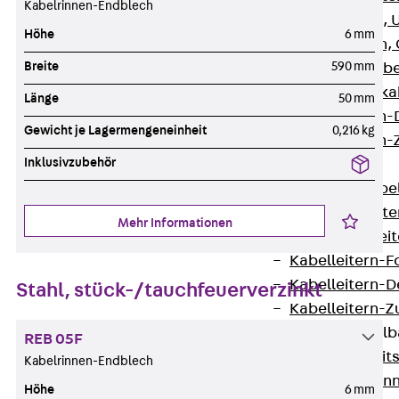
Kabelrinnen-Endblech
G Gitterbahn, 
Höhe
6 mm
GI Gitterbahn,
Breite
590 mm
GTD Gitterkabe
GTDW Gitterkab
Länge
50 mm
Gitterbahnen-
Gewicht je Lagermengeneinheit
0,216 kg
Gitterbahnen-
Inklusivzubehör
Kabelleitern
Zurück
Kabel
LGG Kabelleiter
Mehr Informationen
LGGS Kabelleite
Kabelleitern-F
Kabelleitern-D
Stahl, stück-/tauchfeuerverzinkt
Kabelleitern-
Weitspannkabel
REB 05F
Zurück
Weit
Kabelrinnen-Endblech
WPL Weitspann
Höhe
6 mm