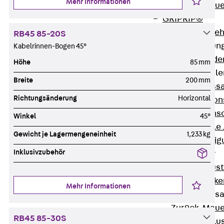
Mehr Informationen
Zurück
Maue
GRIPRIP®
Bewehrungszubeh
RB45 85-20S
Fassadenbefestigun
Kabelrinnen-Bogen 45°
Zurück
Fassade
Höhe
85 mm
Fassadenkonsol
Breite
200 mm
Zurück
Fass
Richtungsänderung
Horizontal
Verblenderkon
Einmörtelkons
Winkel
45°
Winkelkonsole 
Gewicht je Lagermengeneinheit
1,233 kg
Fassadenbefestig
Inklusivzubehör
Brüstungsanker
Zurück
Brüs
Brüstungsanke
Mehr Informationen
Maueranschluss
Zurück
Maue
RB45 85-30S
Maueranschlu