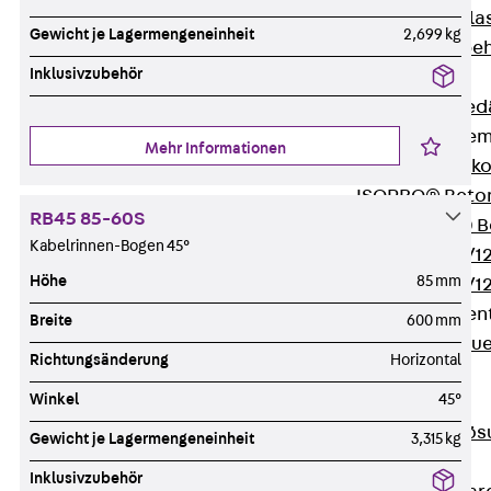
Verbindungsla
Gewicht je Lagermengeneinheit
2,699 kg
Verbindungszube
Inklusivzubehör
Wärmedämmung
Zurück
Wärmed
Balkondämmele
Mehr Informationen
Zurück
Balk
ISOPRO® Beto
RB45 85-60S
ISOPRO® 120 B
Kabelrinnen-Bogen 45°
ISOPRO® 80/12
Höhe
85 mm
ISOPRO® 80/12
Mauerfußelemen
Breite
600 mm
Zurück
Maue
Richtungsänderung
Horizontal
ISOMUR®
Winkel
45°
Digitale Lösungen
Zurück
Digitale Lö
Gewicht je Lagermengeneinheit
3,315 kg
Software
Inklusivzubehör