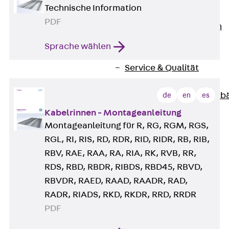
Technische Information
Unternehmen
PDF
Zurück
Unternehmen
Über PohlCon
Sprache wählen
Werte & Philosophie
Service & Qualität
Unsere Geschichte
Mitgliedschaften & Verb
de
en
es
Aktuelles
Kabelrinnen - Montageanleitung
Zurück
Aktuelles
Montageanleitung für R, RG, RGM, RGS,
News
RGL, RI, RIS, RD, RDR, RID, RIDR, RB, RIB,
Events
RBV, RAE, RAA, RA, RIA, RK, RVB, RR,
Kontakt
RDS, RBD, RBDR, RIBDS, RBD45, RBVD,
Zurück
Kontakt
RBVDR, RAED, RAAD, RAADR, RAD,
Ansprechpersonen
RADR, RIADS, RKD, RKDR, RRD, RRDR
Technische Beratung
PDF
Standorte