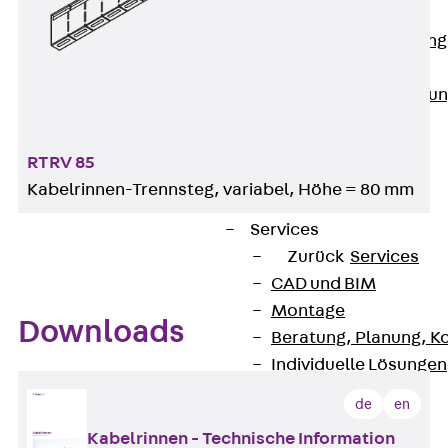
Anwendungsgebiete
Zurück
Anwendung
Industrieanlagen
Bodengeführte Leitu
Rechenzentrum
Tunnel
RTRV 85
Funktionserhalt
Kabelrinnen-Trennsteg, variabel, Höhe = 80 mm
Dachflächen
Services
Zurück
Services
CAD und BIM
Montage
Downloads
Beratung, Planung, K
Individuelle Lösungen
Referenzen
de
en
Referenzen
Kabelrinnen - Technische Information
Downloads