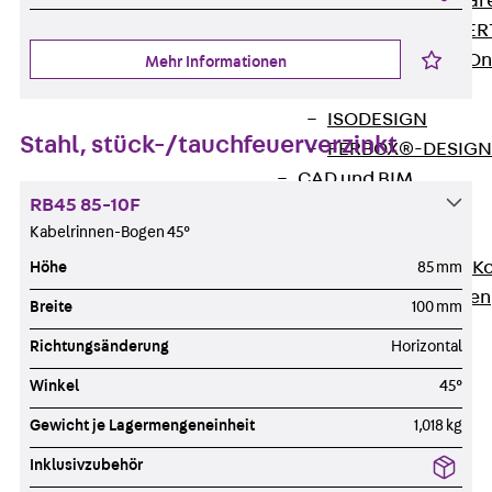
Zurück
Softwar
JORDAHL® EXPERT
JORDAHL® JVB Onl
Mehr Informationen
ISOCHECK
ISODESIGN
Stahl, stück-/tauchfeuerverzinkt
FERBOX®-DESIGN 
CAD und BIM
RB45 85-10F
Services
Kabelrinnen-Bogen 45°
Zurück
Services
Beratung, Planung, K
Höhe
85 mm
Individuelle Lösungen
Breite
100 mm
Referenzen
Richtungsänderung
Horizontal
Ausbau
Zurück
Ausbau
Winkel
45°
Produkte
Gewicht je Lagermengeneinheit
1,018 kg
Zurück
Produkte
Inklusivzubehör
Kabeltragsysteme