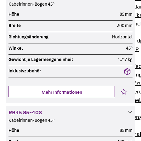
Kabelrinnen-Bogen 45°
Attika-Verblenda
Höhe
85 mm
Zurück
Attik
Attikaverblend
Breite
300 mm
Windposts
Richtungsänderung
Horizontal
Zurück
Wind
Winkel
45°
Windpost JWP
Schallisolation
Gewicht je Lagermengeneinheit
1,717 kg
Zurück
Schallis
Inklusivzubehör
Aufzugsisolierun
Zurück
Aufzu
Aufzugsisolier
Mehr Informationen
Trittschalldämme
Schalung
RB45 85-40S
Zurück
Schalun
Kabelrinnen-Bogen 45°
Schalrohre
Höhe
85 mm
Zurück
Scha