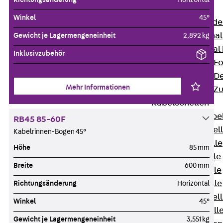
Bodenkanäle
Winkel
45°
Zurück
Bode
BK Bodenkanal
Gewicht je Lagermengeneinheit
2,892 kg
KLK Kleinkanal 
Inklusivzubehör
Bodenkanal-Fo
Bodenkanal-De
Mehr Informationen
Bodenkanal-Z
Kabelschellen
Zurück
Kabe
RB45 85-60F
AC Kabelschel
Kabelrinnen-Bogen 45°
H Kabelschelle
Höhe
85 mm
S Kabelschelle
Breite
600 mm
B Kabelschelle
U Kabelschelle
Richtungsänderung
Horizontal
RU Kabelschel
Winkel
45°
W Kabelschell
Gewicht je Lagermengeneinheit
3,551 kg