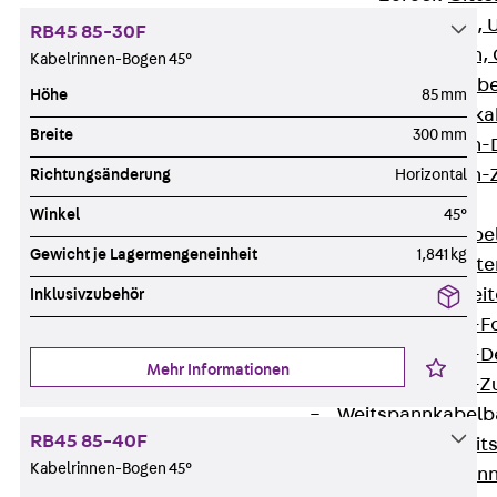
G Gitterbahn, 
RB45 85-30F
GI Gitterbahn,
Kabelrinnen-Bogen 45°
GTD Gitterkabe
Höhe
85 mm
GTDW Gitterkab
Breite
300 mm
Gitterbahnen-
Gitterbahnen-
Richtungsänderung
Horizontal
Kabelleitern
Winkel
45°
Zurück
Kabel
Gewicht je Lagermengeneinheit
1,841 kg
LGG Kabelleiter
LGGS Kabelleite
Inklusivzubehör
Kabelleitern-F
Kabelleitern-D
Mehr Informationen
Kabelleitern-
Weitspannkabel
RB45 85-40F
Zurück
Weit
Kabelrinnen-Bogen 45°
WPL Weitspann