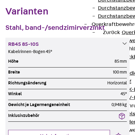
Durchstanzbe
Durchstanzbew
Varianten
Durchstanzbe
Querkraftbeweh
Stahl, band-/sendzimirverzinkt
Zurück
Quer
Querkraftbewe
RB45 85-10S
Rückbiegeanschl
Kabelrinnen-Bogen 45°
Zurück
Rück
Höhe
85 mm
FERBOX®
Breite
100 mm
Anschlussabdi
GFK-Bewehrung
Richtungsänderung
Horizontal
Zurück
GFK-
Winkel
45°
FIBERNOX® V
Gewicht je Lagermengeneinheit
0,948 kg
Edelstahlbewehr
Zurück
Edel
Inklusivzubehör
Nichtrostender
Mauerwerksbew