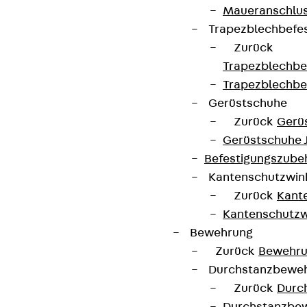
Maueranschlus
Breite
500 mm
Richtungsänderung
Horizontal
Trapezblechbefe
Zurück
Winkel
45°
Gewicht je
2,892 kg
Trapezblechbe
Lagermengeneinheit
Trapezblechbe
Gerüstschuhe
Zurück
Gerü
Kontakt aufnehmen
Gerüstschuhe 
Auf die Merkliste
Befestigungszube
Kantenschutzwin
Datenblatt herunterladen
Zurück
Kant
Kantenschutzw
Bewehrung
Zurück
Bewehr
Zum Abschnitt navigieren
Durchstanzbewe
Zurück
Durc