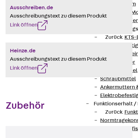
I-Stiel-System
Ausschreiben.de
PUK-STRUT-Mo
Ausschreibungstext zu diesem Produkt
C-Profil-Schie
Link öffnen
KTS-Befestigung
Zurück
KTS-
Klemmbefesti
Heinze.de
Kabelformstei
Ausschreibungstext zu diesem Produkt
Dübel & Anker
Link öffnen
Abhängemittel
Schraubmittel
Ankermuttern 
Elektrobefesti
Zubehör
Funktionserhalt 
Zurück
Funkt
Normtragekonst
Systemspezifis
(DIN 4102-12)