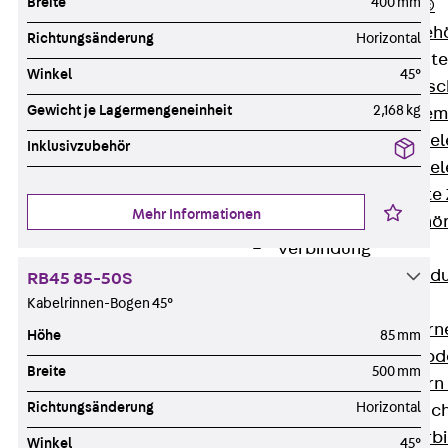
Breite
400 mm
RAPIDOBAT®
Schalrohre Zubeh
Richtungsänderung
Horizontal
Abschalelement
Winkel
45°
Zurück
Absc
Gewicht je Lagermengeneinheit
2,168 kg
Polystyrolele
Streckmetalle
Inklusivzubehör
Streckmetalle
Abschalelemente
Mehr Informationen
Schalungszubehö
Verbindung
Zurück
Verbind
RB45 85-50S
Dorne
Kabelrinnen-Bogen 45°
Zurück
Dorn
Höhe
85 mm
Doppelschubd
Breite
500 mm
Querkraftdorn
Richtungsänderung
Horizontal
Verbindungslasc
Zurück
Verb
Winkel
45°