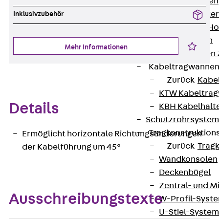
HK Kabelhaken
KH Kabelhalter
Inklusivzubehör
Hohlleiter-/H
Kabelwannen
Mehr Informationen
Kabelschellen
Kabeltragwanne
Zurück
Kabe
KTW Kabeltra
Details
KBH Kabelhalt
Schutzrohrsyste
Tragkonstruktio
Ermöglicht horizontale Richtungsänderungen
Zurück
Trag
der Kabelführung um 45°
Wandkonsolen
Deckenbügel
Zentral- und 
Ausschreibungstexte
W-Profil-Syst
U-Stiel-System