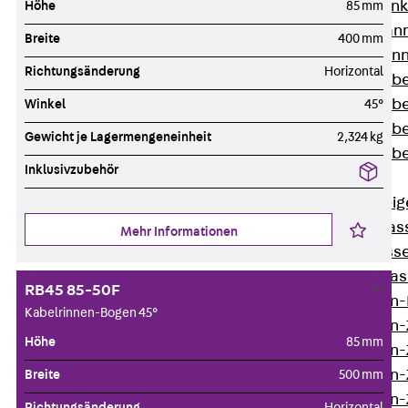
WL Weitspannka
Höhe
85 mm
WPR Weitspann
Breite
400 mm
WLR Weitspann
Richtungsänderung
Horizontal
Weitspannkabel
Weitspannkabe
Winkel
45°
Weitspannkabe
Gewicht je Lagermengeneinheit
2,324 kg
Weitspannkab
Inklusivzubehör
Steigetrassen
Zurück
Steig
STU Steigetrass
Mehr Informationen
ST Steigetrasse
LGG Steigetrass
RB45 85-50F
Steigetrassen
Kabelrinnen-Bogen 45°
Steigetrassen
Höhe
85 mm
Steigetrassen
Steigetrassen
Breite
500 mm
Steigetrassen-
Richtungsänderung
Horizontal