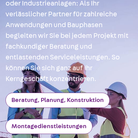
oder Industrieanlagen: Als Ihr
verlässlicher Partner für zahlreiche
Anwendungen und Bauphasen
begleiten wir Sie bei jedem Projekt mit
fachkundiger Beratung und
entlastenden Serviceleistungen. So
können Sie sich ganz auf Ihr
Kerngeschäft konzentrieren.
Beratung, Planung, Konstruktion
Montagedienstleistungen