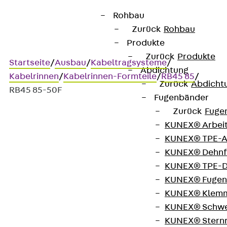
Rohbau
Zurück
Rohbau
Produkte
Zurück
Produkte
Startseite
/
Ausbau
/
Kabeltragsysteme
/
Abdichtung
Kabelrinnen
/
Kabelrinnen-Formteile
/
RB45 85
/
Zurück
Abdicht
RB45 85-50F
Fugenbänder
Zurück
Fuge
KUNEX® Arbei
Art.-Nr. RB45 85-50F
KUNEX® TPE-A
Kabelrinnen-Bogen 45°
KUNEX® Dehnf
KUNEX® TPE-D
Kabelrinnen-Bogen, Höhe =
KUNEX® Fugen
KUNEX® Klem
85 mm
KUNEX® Schwe
KUNEX® Stern