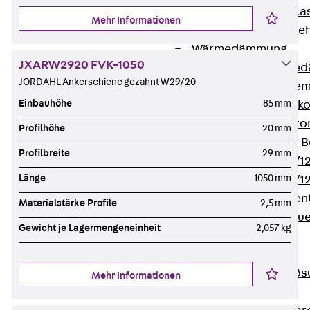
Verbindungsla
Mehr Informationen
Verbindungszube
Wärmedämmung
JXARW2920 FVK-1050
Zurück
Wärmed
JORDAHL Ankerschiene gezahnt W29/20
Balkondämmele
Einbauhöhe
85 mm
Zurück
Balk
ISOPRO® Beto
Profilhöhe
20 mm
ISOPRO® 120 B
Profilbreite
29 mm
ISOPRO® 80/12
Länge
1050 mm
ISOPRO® 80/12
Mauerfußelemen
Materialstärke Profile
2,5 mm
Zurück
Maue
Gewicht je Lagermengeneinheit
2,057 kg
ISOMUR®
Digitale Lösungen
Zurück
Digitale Lö
Mehr Informationen
Software