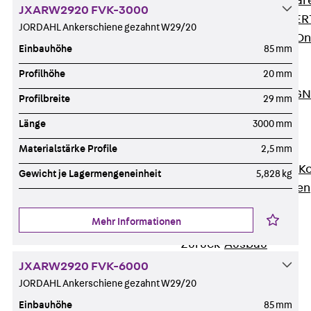
Zurück
Softwar
JXARW2920 FVK-3000
JORDAHL® EXPERT
JORDAHL Ankerschiene gezahnt W29/20
JORDAHL® JVB Onl
Einbauhöhe
85 mm
ISOCHECK
Profilhöhe
20 mm
ISODESIGN
FERBOX®-DESIGN 
Profilbreite
29 mm
CAD und BIM
Länge
3000 mm
Services
Materialstärke Profile
2,5 mm
Zurück
Services
Beratung, Planung, K
Gewicht je Lagermengeneinheit
5,828 kg
Individuelle Lösungen
Referenzen
Mehr Informationen
Ausbau
Zurück
Ausbau
Produkte
JXARW2920 FVK-6000
Zurück
Produkte
JORDAHL Ankerschiene gezahnt W29/20
Kabeltragsysteme
Einbauhöhe
85 mm