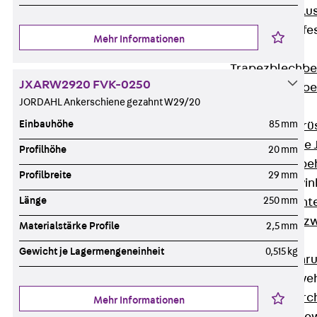
Maueranschlus
Trapezblechbefe
Mehr Informationen
Zurück
Trapezblechbe
JXARW2920 FVK-0250
Trapezblechbe
JORDAHL Ankerschiene gezahnt W29/20
Gerüstschuhe
Einbauhöhe
85 mm
Zurück
Gerü
Gerüstschuhe 
Profilhöhe
20 mm
Befestigungszube
Profilbreite
29 mm
Kantenschutzwin
Länge
250 mm
Zurück
Kant
Kantenschutzw
Materialstärke Profile
2,5 mm
Bewehrung
Gewicht je Lagermengeneinheit
0,515 kg
Zurück
Bewehr
Durchstanzbewe
Zurück
Durc
Mehr Informationen