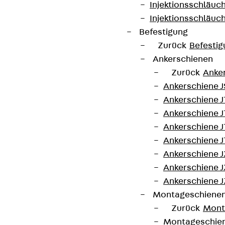
Die Profilbreite beträgt 29 mm, die Profilhöhe 20
Injektionsschläuc
mm. Die Füllung ist aus Polyethylen (PE).
Injektionsschläuc
Befestigung
Zurück
Befestig
Brandschutz
Ankerschienen
Zurück
Anke
Umweltproduktdeklaration (EPD): EPD-
Ankerschiene J
JDL-20200260-IBB1-DE
Ankerschiene 
Ankerschiene J
Europäische Technische Bewertung: ETA-
Ankerschiene J
09/0338
Ankerschiene J
Ankerschiene J
Ankerschiene J
Kontakt aufnehmen
Ankerschiene J
Montageschiene
Datenblatt herunterladen
Zurück
Mont
Montageschie