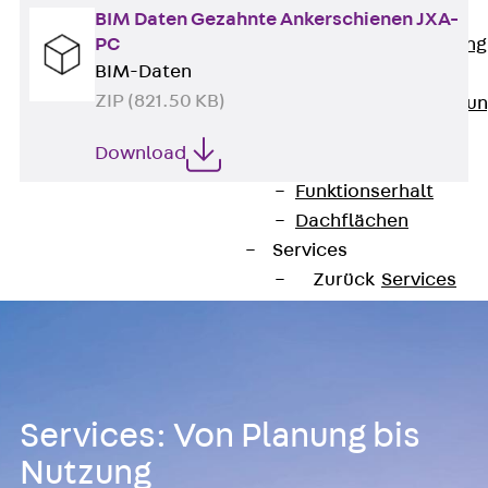
Anwendungsgebiete
BIM Daten Gezahnte Ankerschienen JXA-
PC
Zurück
Anwendung
BIM-Daten
Industrieanlagen
ZIP (821.50 KB)
Bodengeführte Leitu
Rechenzentrum
Download
Tunnel
Funktionserhalt
Dachflächen
Services
Zurück
Services
CAD und BIM
Montage
Beratung, Planung, K
Individuelle Lösungen
Referenzen
Services: Von Planung bis
Referenzen
Nutzung
Downloads