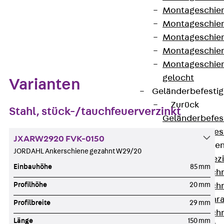
Montageschien
Montageschien
Zum Abschnitt navigieren
Montageschien
Montageschien
Montageschien
gelocht
Varianten
Geländerbefesti
Zurück
Stahl, stück-/tauchfeuerverzinkt
Geländerbefes
Geländerbefes
JXARW2920 FVK-0150
Spezialschraube
JORDAHL Ankerschiene gezahnt W29/20
Zurück
Spez
Einbauhöhe
85 mm
Hakenkopfschr
Profilhöhe
20 mm
Hakenkopfschr
Sollbruchschr
Profilbreite
29 mm
Hakenkopfschr
Länge
150 mm