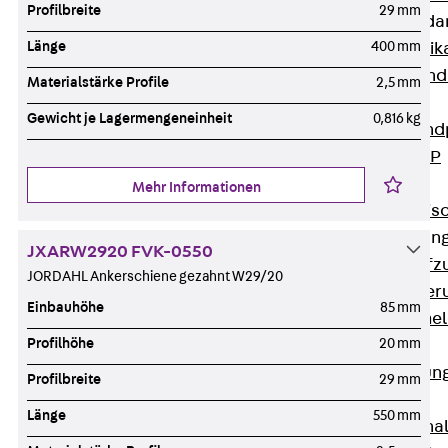
Profilbreite
29 mm
Attika-Verblenda
Länge
400 mm
Zurück
Attik
Attikaverblend
Materialstärke Profile
2,5 mm
Windposts
Gewicht je Lagermengeneinheit
0,816 kg
Zurück
Wind
Windpost JWP
Schallisolation
Mehr Informationen
Zurück
Schallis
Aufzugsisolierun
JXARW2920 FVK-0550
Zurück
Aufzu
JORDAHL Ankerschiene gezahnt W29/20
Aufzugsisolier
Einbauhöhe
85 mm
Trittschalldämme
Profilhöhe
20 mm
Schalung
Zurück
Schalun
Profilbreite
29 mm
Schalrohre
Länge
550 mm
Zurück
Scha