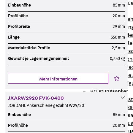
Zurück
Maue
Einbauhöhe
85 mm
GRIPRIP®
Profilhöhe
20 mm
Bewehrungszubeh
Profilbreite
29 mm
Fassadenbefestigun
Zurück
Fassade
Länge
350 mm
Fassadenkonsol
Materialstärke Profile
2,5 mm
Zurück
Fass
Gewicht je Lagermengeneinheit
0,730 kg
Verblenderkon
Einmörtelkons
Winkelkonsole 
Mehr Informationen
Fassadenbefestig
Brüstungsanker
JXARW2920 FVK-0400
Zurück
Brüs
JORDAHL Ankerschiene gezahnt W29/20
Brüstungsanke
Einbauhöhe
85 mm
Maueranschluss
Zurück
Maue
Profilhöhe
20 mm
Maueranschlu