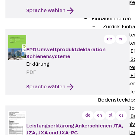
Estrichbündig
Sprache wählen
UBK
Einbaueinheiten
Zurück
Einba
Einbaueinheite
de
en
Einbaueinheite
EPD Umweltproduktdeklaration
Nivellierbare 
Schienensysteme
Nivellierbare 
Erklärung
Einbaueinheite
PDF
Nivellierbare E
Bodensteckdose
Sprache wählen
Zurück
Bode
Bodensteckdo
Zubehör für B
de
en
pl
cs
Nivellierbare
Zubehör für niv
Leistungserklärung Ankerschienen JTA,
Bodensteckdo
JZA, JXA und JXA-PC