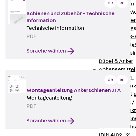
de
en
I-Stiel-System
PUK-STRUT-Mo
Schienen und Zubehör - Technische
C-Profil-Schie
Information
Technische Information
KTS-Befestigung
PDF
Zurück
KTS-
Klemmbefesti
Sprache wählen
Kabelformstei
Dübel & Anker
Abhängemittel
Schraubmittel
de
en
Ankermuttern 
Montageanleitung Ankerschienen JTA
Elektrobefesti
Montageanleitung
Funktionserhalt 
PDF
Zurück
Funkt
Normtragekonst
Sprache wählen
Systemspezifis
(DIN 4102-12)