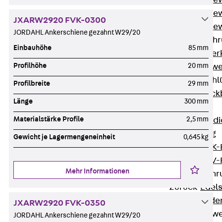
Durchstanzbe
Durchstanzbew
JXARW2920 FVK-0300
Durchstanzbe
JORDAHL Ankerschiene gezahnt W29/20
Querkraftbeweh
Einbauhöhe
85 mm
Zurück
Quer
Profilhöhe
20 mm
Querkraftbewe
Rückbiegeanschl
Profilbreite
29 mm
Zurück
Rück
Länge
300 mm
FERBOX®
Materialstärke Profile
2,5 mm
Anschlussabdi
GFK-Bewehrung
Gewicht je Lagermengeneinheit
0,645 kg
Zurück
GFK-
FIBERNOX® V
Mehr Informationen
Edelstahlbewehr
Zurück
Edel
Nichtrostender
JXARW2920 FVK-0350
Mauerwerksbew
JORDAHL Ankerschiene gezahnt W29/20