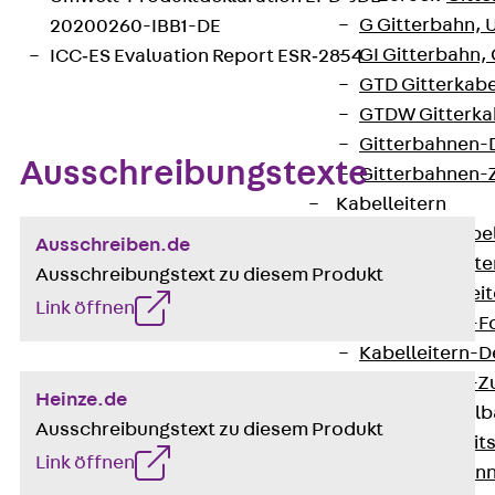
G Gitterbahn, 
20200260-IBB1-DE
GI Gitterbahn,
ICC‐ES Evaluation Report ESR‐2854
GTD Gitterkabe
GTDW Gitterkab
Gitterbahnen-
Ausschreibungstexte
Gitterbahnen-
Kabelleitern
Zurück
Kabel
Ausschreiben.de
LGG Kabelleiter
Ausschreibungstext zu diesem Produkt
LGGS Kabelleite
Link öffnen
Kabelleitern-F
Kabelleitern-D
Kabelleitern-
Heinze.de
Weitspannkabel
Ausschreibungstext zu diesem Produkt
Zurück
Weit
Link öffnen
WPL Weitspann