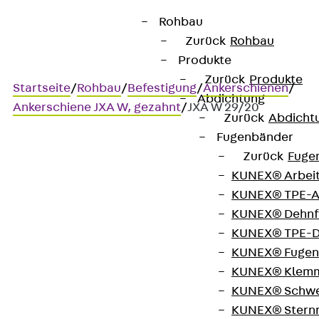
Rohbau
Zurück
Rohbau
Produkte
Zurück
Produkte
Startseite
/
Rohbau
/
Befestigung
/
Ankerschienen
/
Abdichtung
Ankerschiene JXA W, gezahnt
/
JXA W 29/20
Zurück
Abdicht
Fugenbänder
Zurück
Fuge
JXA W 29/20
KUNEX® Arbei
KUNEX® TPE-A
Ankerschiene,
KUNEX® Dehnf
KUNEX® TPE-D
warmgewalzt, gezahnt, mit
KUNEX® Fugen
Rund- oder I-Anker
KUNEX® Klem
KUNEX® Schwe
KUNEX® Stern