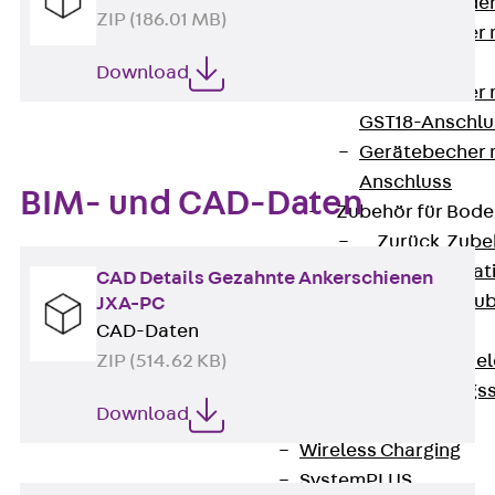
Steckverbinde
ZIP (186.01 MB)
Gerätebecher 
Anschluss
Download
Gerätebecher m
GST18-Anschlu
Gerätebecher
Anschluss
BIM- und CAD-Daten
Zubehör für Bode
Zurück
Zube
Bodeninstalla
CAD Details Gezahnte Ankerschienen
Optionales Zu
JXA-PC
CAD-Daten
Ersatzteile
ZIP (514.62 KB)
Befestigungse
Verarbeitungss
Download
Werkzeuge
Wireless Charging
SystemPLUS