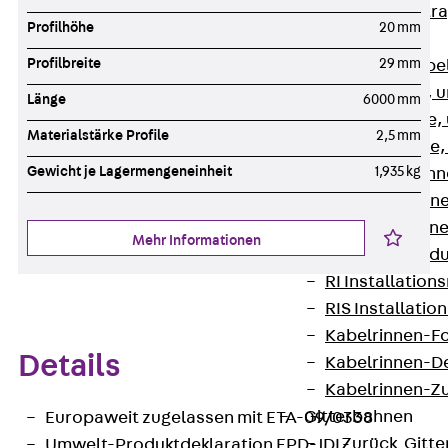
Zurück
Kabeltr
Profilhöhe
20 mm
Kabelrinnen
Profilbreite
29 mm
Zurück
Kabe
R Kabelrinne, 
Länge
6000 mm
RS Kabelrinne,
Materialstärke Profile
2,5 mm
RG Kabelrinne,
Gewicht je Lagermengeneinheit
1,935 kg
RGM Kabelrinne
RGS Kabelrinne
RGL Kabelrinne
Mehr Informationen
löschwasserdu
RI Installation
RIS Installatio
Kabelrinnen-Fo
Details
Kabelrinnen-D
Kabelrinnen-Z
Gitterbahnen
Europaweit zugelassen mit ETA-09/0338
Zurück
Gitt
Umwelt-Produktdeklaration EPD-JDL-