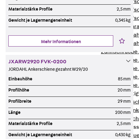
Hammerkopfsc
Materialstärke Profile
2,5 mm
Hammerkopfsc
Hammerkopfsc
Gewicht je Lagermengeneinheit
0,345 kg
Sollbruchschr
Doppelkerbzah
Mehr Informationen
Doppelkerbzah
Zahnschraube 
Zahnschraube 
JXARW2920 FVK-0200
Zahnschraube 
JORDAHL Ankerschiene gezahnt W29/20
Zahnschraube
Einbauhöhe
85 mm
Zahnschraube 
Profilhöhe
20 mm
Anschlagbefesti
Profilbreite
29 mm
Zurück
Ansc
Liftschachtank
Länge
200 mm
Liftschachtsch
Materialstärke Profile
2,5 mm
Maueranschlusss
Gewicht je Lagermengeneinheit
0,430 kg
Zurück
Maue