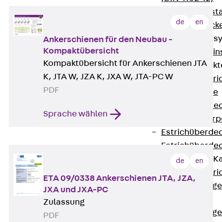
Fluchtweginsta
de
en
Zwischendecke
Bodeninstallations
Ankerschienen für den Neubau -
Kompaktübersicht
Zurück
Bodenin
Kompaktübersicht für Ankerschienen JTA
Estrichüberdeck
K, JTA W, JZA K, JXA W, JTA-PC W
Zurück
Estr
PDF
Kanalsysteme
Estrichüberde
Sprache wählen
Schalungskörp
Estrichüberde
Estrichüberde
Estrichbündige 
de
en
Zurück
Estr
ETA 09/0338 Ankerschienen JTA, JZA,
Estrichbündig
JXA und JXA-PC
CHALI
Zulassung
Estrichbündig
PDF