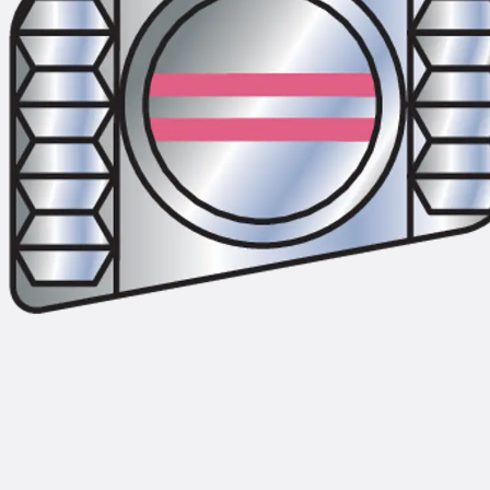
Hammerkopfschraube JH
Sollbruchschraube JH-SB
Doppelkerbzahnschraube JKB
Doppelkerbzahnschraube JKC
Zahnschraube JXB
Zahnschraube JXD
Zahnschraube JXE
Zahnschraube JXH
Zahnschraube JZS
Anschlagbefestigungen
Zurück
Anschlagbefestigunge
Liftschachtanker JLF
Liftschachtschlinge JLS
Maueranschlussschienen
Zurück
Maueranschlussschie
Maueranschlussschiene KT
Trapezblechbefestigungsschienen