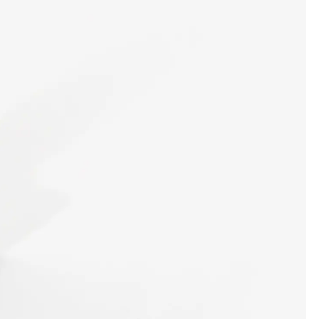
ör
ng