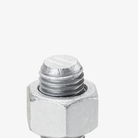
KUNEX® Mauerkragen
KUNEX® ABS Abschalelemente
Fugenbänder Zubehör
Fugenbleche
Zurück
Fugenbleche
PENTAFLEX KB®
PENTAFLEX KB® Agrar
PENTAFLEX® FBA
PENTAFLEX® ABS
PENTAFLEX® OBS
PENTAFLEX® FTS
PENTAFLEX® STK
PENTAFLEX® OPTI-Mauerstärke
PENTAFLEX® Modul
Fugenbleche Zubehör
Frischbetonverbundsysteme
Zurück
Frischbetonverbunds