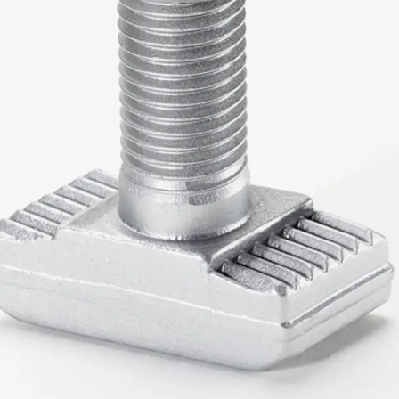
SECUFLEX®
Frischbetonverbundsysteme Zubeh
Rohrdurchführungen
Zurück
Rohrdurchführungen
PENTAFLEX® Transwand
PENTAFLEX® Futterrohr
PENTAFLEX® Bodendurchführu
PENTAFLEX® Bodenablauf
Rohrdurchführungen Zubehör
Quellbänder
Zurück
Quellbänder
SWELLFLEX®
Quellbänder Zubehör
Injektionsschläuche
Zurück
Injektionsschläuche
PLURAFLEX®