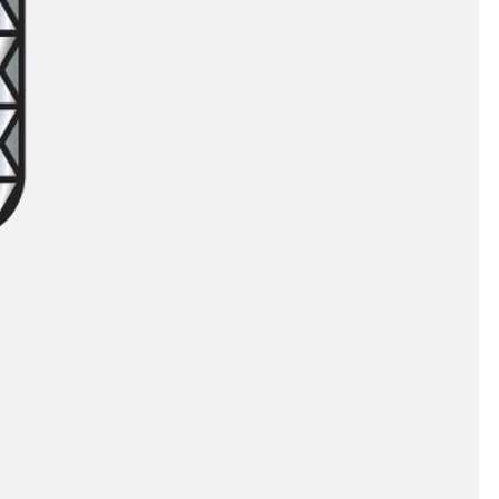
n
nen