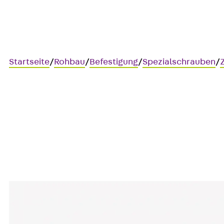
Startseite
/
Rohbau
/
Befestigung
/
Spezialschrauben
/
JXD M10
Zahnschraube