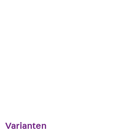
ihrem Schaftende. Die JXD M10 sind in verschiedenen L
Brandschutz
Allgemeine bauaufsichtliche Zulassung: Z-21.4-1690
Kontakt aufnehmen
Datenblatt her
Zum Abschnitt navigieren
Varianten