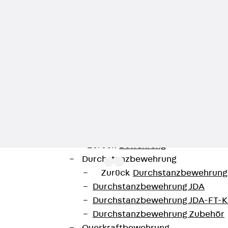
Zurück
Trapezblechbefestigu
Trapezblechbefestigungsschien
Gerüstschuhe
Zurück
Gerüstschuhe
Gerüstschuhe JG
Befestigungszubehör
Kantenschutzwinkel
Zurück
Kantenschutzwinkel
Kantenschutzwinkel JKW
Bewehrung
Zurück
Bewehrung
Durchstanzbewehrung
Zurück
Durchstanzbewehrung
Durchstanzbewehrung JDA
Durchstanzbewehrung JDA-FT-K
ulassung Z-21.4-1690. Sie werden in Verbindung mit de
Durchstanzbewehrung Zubehör
 verzinktem Stahl oder aus Edelstahl gefertigt. Ein wei