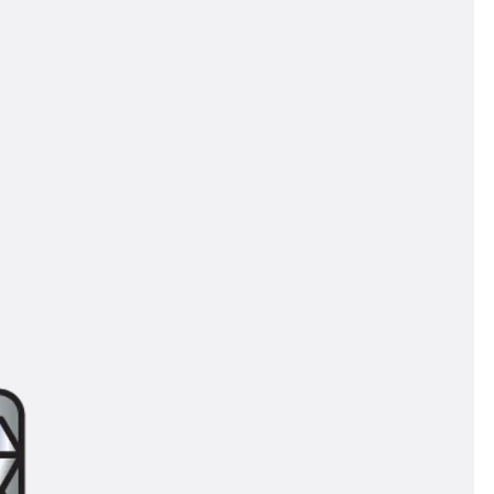
t
 & gelocht
schienen
GB