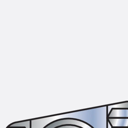
Montageschiene JM K
Montageschiene JML K, gelocht
Montageschiene JXM W, gezahn
Montageschiene JZM K, gezahnt
Montageschiene JZML K, gezahnt
Geländerbefestigungsschienen
Zurück
Geländerbefestigungs
Geländerbefestigungsschiene J
Spezialschrauben
Zurück
Spezialschrauben
Hakenkopfschraube JA
Hakenkopfschraube JB
Sollbruchschraube JB-SB
Hakenkopfschraube JC
Hammerkopfschraube JD
Hammerkopfschraube JG