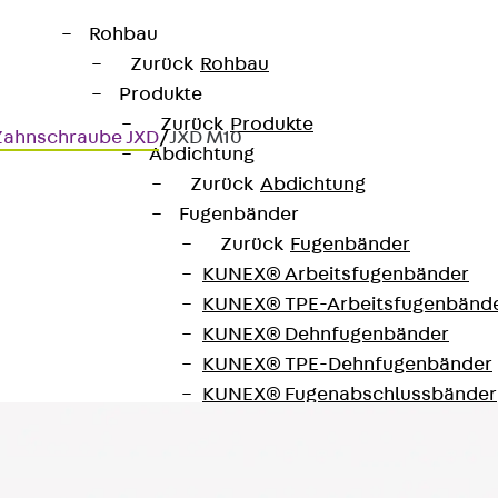
Rohbau
Zurück
Rohbau
Produkte
Zurück
Produkte
Zahnschraube JXD
/
JXD M10
Abdichtung
Zurück
Abdichtung
Fugenbänder
Zurück
Fugenbänder
KUNEX® Arbeitsfugenbänder
KUNEX® TPE-Arbeitsfugenbänd
KUNEX® Dehnfugenbänder
KUNEX® TPE-Dehnfugenbänder
KUNEX® Fugenabschlussbänder
KUNEX® Klemmfugenband
KUNEX® Schweißkonstruktionen
KUNEX® Sternrohr