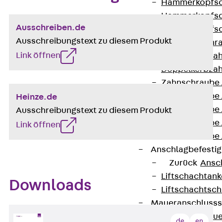
Hammerkopfsc
Hammerkopfsc
Ausschreiben.de
Hammerkopfsc
Ausschreibungstext zu diesem Produkt
Sollbruchschr
Link öffnen
Doppelkerbzah
Doppelkerbzah
Zahnschraube 
Zahnschraube 
Heinze.de
Zahnschraube 
Ausschreibungstext zu diesem Produkt
Zahnschraube
Link öffnen
Zahnschraube 
Anschlagbefesti
Zurück
Ansc
Liftschachtank
Downloads
Liftschachtsch
Maueranschlusss
Zurück
Maue
de
en