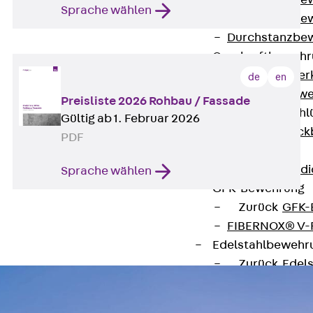
Durchstanzbe
Sprache wählen
Durchstanzbew
Durchstanzbe
Querkraftbeweh
Zurück
Quer
de
en
Querkraftbewe
Preisliste 2026 Rohbau / Fassade
Rückbiegeanschl
Gültig ab 1. Februar 2026
Zurück
Rück
PDF
FERBOX®
Anschlussabdi
Sprache wählen
GFK-Bewehrung
Zurück
GFK-
FIBERNOX® V
Edelstahlbewehr
Zurück
Edel
Nichtrostender
Mauerwerksbew