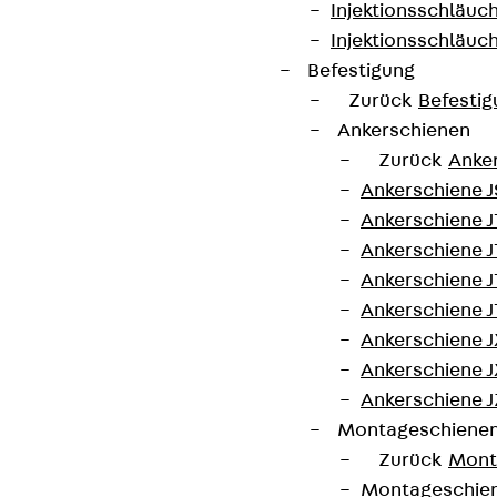
Injektionsschläuc
Länge
250 mm
Winkel
90°
Injektionsschläuc
Befestigung
Gewicht je
0,000 kg
Zurück
Befestig
Lagermengeneinheit
Ankerschienen
Zurück
Anke
Kontakt aufnehmen
Ankerschiene J
Ankerschiene 
Auf die Merkliste
Ankerschiene J
Ankerschiene J
Datenblatt herunterladen
Ankerschiene J
Ankerschiene J
Ankerschiene J
Ankerschiene J
Zum Abschnitt navigieren
Montageschiene
Zurück
Mont
Montageschie