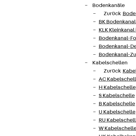
Bodenkanäle
Zurück
Bode
BK Bodenkanal
KLK Kleinkanal 
Bodenkanal-Fo
Bodenkanal-De
Bodenkanal-Z
Kabelschellen
Zurück
Kabe
AC Kabelschel
H Kabelschelle
S Kabelschelle
B Kabelschelle
U Kabelschelle
RU Kabelschel
W Kabelschell