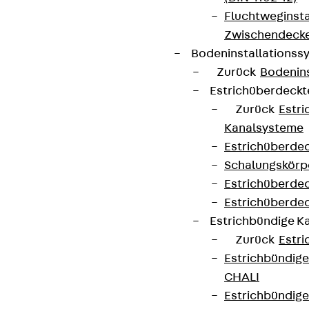
Fluchtweginsta
Zwischendecke
Bodeninstallations
Zurück
Bodenin
Estrichüberdeck
Zurück
Estr
Kanalsysteme
Estrichüberde
Schalungskörp
Estrichüberde
Estrichüberde
Estrichbündige 
Zurück
Estr
Estrichbündig
CHALI
Estrichbündig