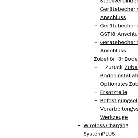
Steckverbinde
Gerätebecher 
Anschluss
Gerätebecher m
GST18-Anschlu
Gerätebecher
Anschluss
Zubehör für Bode
Zurück
Zube
Bodeninstalla
Optionales Zu
Ersatzteile
Befestigungse
Verarbeitungss
Werkzeuge
Wireless Charging
SystemPLUS