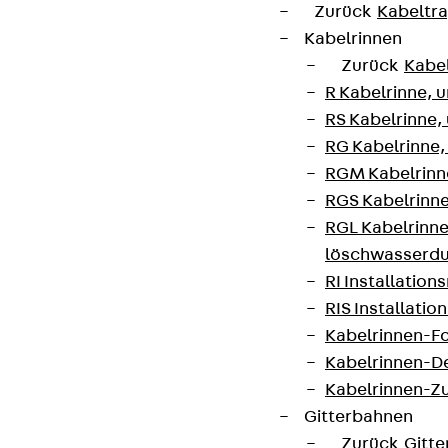
Zurück
Kabeltr
Kabelrinnen
Zurück
Kabe
R Kabelrinne, 
RS Kabelrinne,
RG Kabelrinne,
RGM Kabelrinne
RGS Kabelrinne
RGL Kabelrinne
löschwasserdu
RI Installation
RIS Installatio
Kabelrinnen-Fo
Kabelrinnen-D
Kabelrinnen-Z
Gitterbahnen
Zurück
Gitt