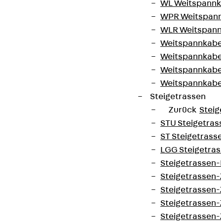
WL Weitspannka
WPR Weitspann
WLR Weitspann
Weitspannkabel
Weitspannkabe
Weitspannkabe
Weitspannkab
Steigetrassen
Zurück
Steig
STU Steigetrass
ST Steigetrasse
LGG Steigetrass
Steigetrassen
Steigetrassen
Steigetrassen
Steigetrassen
Steigetrassen-