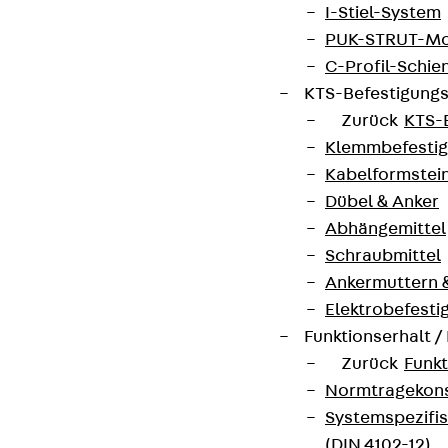
I-Stiel-System
PUK-STRUT-Mo
C-Profil-Schie
KTS-Befestigung
Zurück
KTS-
Klemmbefesti
Kabelformstei
Dübel & Anker
Abhängemittel
Schraubmittel
Ankermuttern 
Elektrobefesti
Funktionserhalt 
Zurück
Funkt
Normtragekonst
Systemspezifis
(DIN 4102-12)