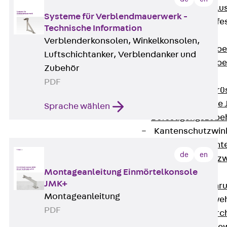
Maueranschlus
Systeme für Verblendmauerwerk -
Trapezblechbefe
Technische Information
Zurück
Verblenderkonsolen, Winkelkonsolen,
Trapezblechbe
Luftschichtanker, Verblendanker und
Trapezblechbe
Zubehör
Gerüstschuhe
PDF
Zurück
Gerü
Gerüstschuhe 
Sprache wählen
Befestigungszube
Kantenschutzwin
Zurück
Kant
de
en
Kantenschutzw
Montageanleitung Einmörtelkonsole
Bewehrung
JMK+
Zurück
Bewehr
Montageanleitung
Durchstanzbewe
PDF
Zurück
Durc