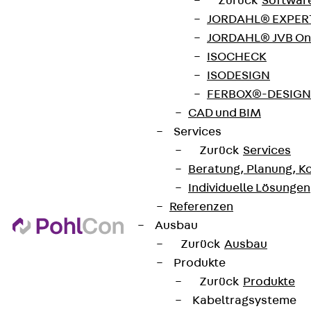
Zurück
Softwar
AGB
JORDAHL® EXPERT
Cookie-Einstellungen
JORDAHL® JVB Onl
Hinweisgebersystem
ISOCHECK
ISODESIGN
Datenschutz
FERBOX®-DESIGN 
Impressum
CAD und BIM
Services
Zurück
Services
Beratung, Planung, K
Individuelle Lösungen
Referenzen
Ausbau
Zurück
Ausbau
Produkte
Zurück
Produkte
Kabeltragsysteme