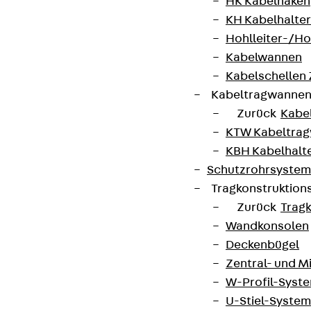
HK Kabelhaken
KH Kabelhalter
Hohlleiter-/H
Kabelwannen
Kabelschellen
Kabeltragwanne
Zurück
Kabe
KTW Kabeltra
KBH Kabelhalt
Schutzrohrsyste
Tragkonstruktio
Zurück
Trag
Wandkonsolen
Deckenbügel
Zentral- und 
W-Profil-Syst
U-Stiel-System