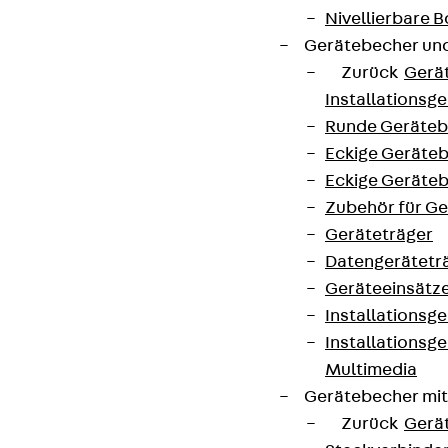
Nivellierbare
Gerätebecher und
Zurück
Gerä
Installationsg
Runde Geräteb
Eckige Geräte
Eckige Geräte
Zubehör für G
Geräteträger
Datengerätetr
Geräteeinsätz
Installationsg
Installationsg
Multimedia
Gerätebecher mi
Zurück
Gerä