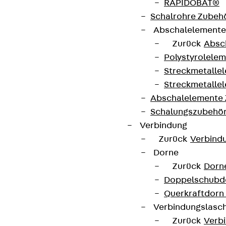
RAPIDOBAT®
+49 30 68283-04
Schalrohre Zubeh
Abschalelement
Zurück
Absc
Polystyrolele
Streckmetalle
Streckmetalle
Newsletter
Abschalelemente
Schalungszubehö
Wir informieren regelmäßig zu
Verbindung
Produktneuheiten, Referenzen und aktuellen
Zurück
Verbind
Themen.
Dorne
Zurück
Dorn
Jetzt anmelden
Doppelschubd
Querkraftdorn
Verbindungslasc
Zurück
Verb