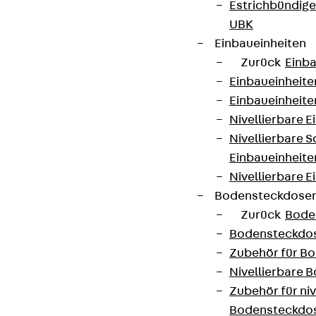
Estrichbündig
UBK
Einbaueinheiten
Zurück
Einba
Einbaueinheite
Einbaueinheite
Nivellierbare 
Nivellierbare 
Einbaueinheite
Nivellierbare E
Bodensteckdose
Zurück
Bode
Bodensteckdo
Zubehör für B
Nivellierbare
Zubehör für niv
Bodensteckdo