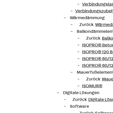
Verbindungsla
Connect
Verbindungszube
Wärmedämmung
Zurück
Wärmed
Balkondämmele
Zurück
Balk
ISOPRO® Beto
ISOPRO® 120 B
ISOPRO® 80/12
ISOPRO® 80/12
Mauerfußelemen
Zurück
Maue
Partner von Anfang bis Zukunft.
ISOMUR®
Digitale Lösungen
Zurück
Digitale Lö
Software