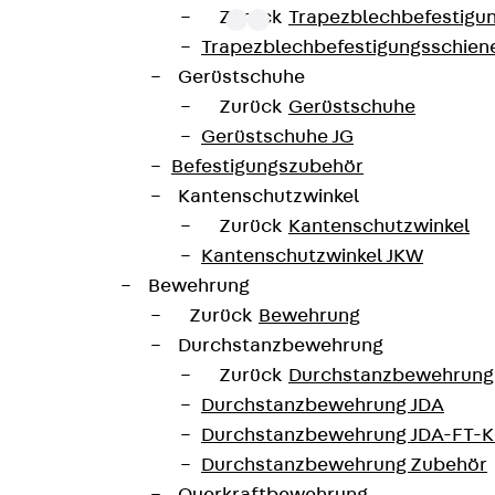
Zurück
Trapezblechbefestigu
Trapezblechbefestigungsschien
Gerüstschuhe
mit der ETA-13/0136 zugelassen und besitzen die Umwe
Zurück
Gerüstschuhe
is C50/60. Die Doppelkopfanker werden aus Betonstahl u
Gerüstschuhe JG
n sind als Standardelemente mit zwei oder drei Doppelk
Befestigungszubehör
lieferbar. Sonderlösungen sind auf Anfrage erhältlich
Kantenschutzwinkel
Zurück
Kantenschutzwinkel
JDA14615-0006
Höhe
Kantenschutzwinkel JKW
Bewehrung
42 mm
Durchmesser (mm)
Zurück
Bewehrung
Durchstanzbewehrung
6 Stk
Gewicht je Lagermengene
Zurück
Durchstanzbewehrung
Durchstanzbewehrung JDA
Durchstanzbewehrung JDA-FT-K
0-IBB1-DE
Durchstanzbewehrung Zubehör