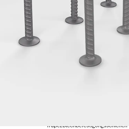
Hammerkopfschraube JH
Sollbruchschraube JH-SB
Doppelkerbzahnschraube JKB
Doppelkerbzahnschraube JKC
Zahnschraube JXB
Zahnschraube JXD
Zahnschraube JXE
Zahnschraube JXH
Zahnschraube JZS
Anschlagbefestigungen
Zurück
Anschlagbefestigunge
Liftschachtanker JLF
Liftschachtschlinge JLS
Maueranschlussschienen
Zurück
Maueranschlussschie
Maueranschlussschiene KT
Trapezblechbefestigungsschienen