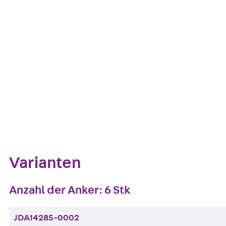
Europäische Technische Bewertung: ETA-13/0136
Kontakt aufnehmen
Auf die Merklis
Zum Abschnitt navigieren
Varianten
Anzahl der Anker: 6 Stk
JDA14285-0002