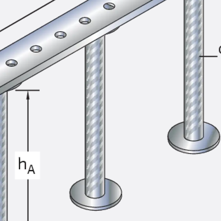
SECUFLEX®
Frischbetonverbundsysteme Zubeh
Rohrdurchführungen
Zurück
Rohrdurchführungen
PENTAFLEX® Transwand
PENTAFLEX® Futterrohr
PENTAFLEX® Bodendurchführu
PENTAFLEX® Bodenablauf
Rohrdurchführungen Zubehör
Quellbänder
Zurück
Quellbänder
SWELLFLEX®
Quellbänder Zubehör
Injektionsschläuche
Zurück
Injektionsschläuche
PLURAFLEX®