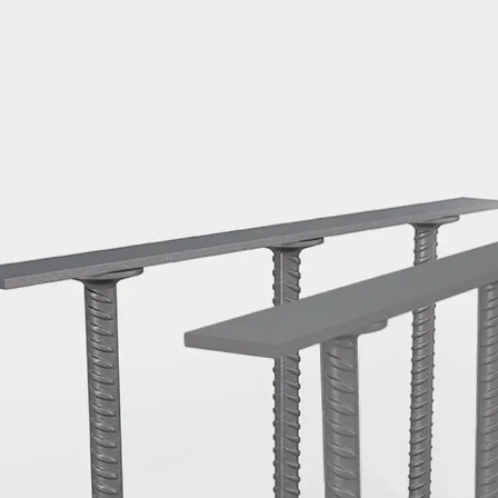
Montageschiene JM K
Montageschiene JML K, gelocht
Montageschiene JXM W, gezahn
Montageschiene JZM K, gezahnt
Montageschiene JZML K, gezahnt
Geländerbefestigungsschienen
Zurück
Geländerbefestigungs
Geländerbefestigungsschiene J
Spezialschrauben
Zurück
Spezialschrauben
Hakenkopfschraube JA
Hakenkopfschraube JB
Sollbruchschraube JB-SB
Hakenkopfschraube JC
Hammerkopfschraube JD
Hammerkopfschraube JG