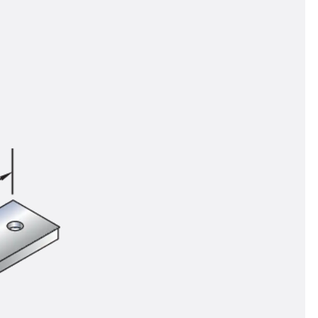
n
ysteme