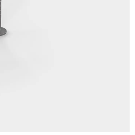
n
nen