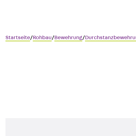
Startseite
/
Rohbau
/
Bewehrung
/
Durchstanzbewehru
Art.-Nr. JDA14615-0006
JORDAHL JDA Element
Durchstanzbewehrung, zur Üb