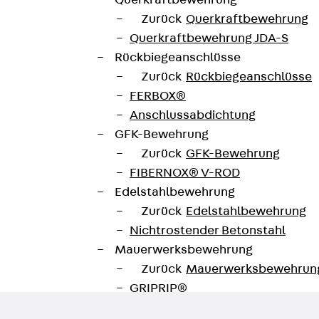
Querkraftbewehrung
Zurück
Querkraftbewehrung
Querkraftbewehrung JDA-S
Rückbiegeanschlüsse
Datenblatt herunterladen
Zurück
Rückbiegeanschlüsse
te
FERBOX®
Anschlussabdichtung
GFK-Bewehrung
Zurück
GFK-Bewehrung
FIBERNOX® V-ROD
Edelstahlbewehrung
Zurück
Edelstahlbewehrung
Nichtrostender Betonstahl
Mauerwerksbewehrung
Zurück
Mauerwerksbewehrun
GRIPRIP®
Bewehrungszubehör