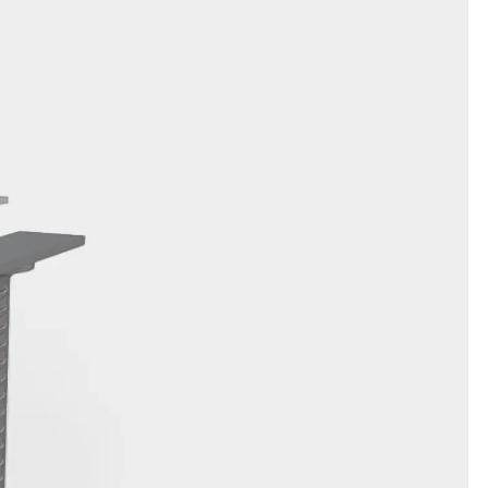
t
 & gelocht
schienen
GB