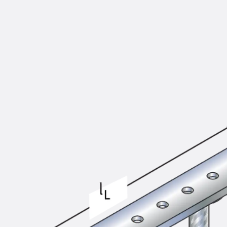
KUNEX® Mauerkragen
KUNEX® ABS Abschalelemente
Fugenbänder Zubehör
Fugenbleche
Zurück
Fugenbleche
PENTAFLEX KB®
PENTAFLEX KB® Agrar
PENTAFLEX® FBA
PENTAFLEX® ABS
PENTAFLEX® OBS
PENTAFLEX® FTS
PENTAFLEX® STK
PENTAFLEX® OPTI-Mauerstärke
PENTAFLEX® Modul
Fugenbleche Zubehör
Frischbetonverbundsysteme
Zurück
Frischbetonverbunds