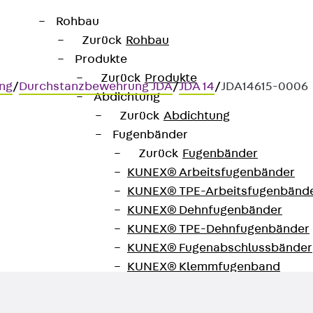
Rohbau
Zurück
Rohbau
Produkte
Zurück
Produkte
ng
/
Durchstanzbewehrung JDA
/
JDA 14
/
JDA14615-0006
Abdichtung
Zurück
Abdichtung
Fugenbänder
Zurück
Fugenbänder
KUNEX® Arbeitsfugenbänder
KUNEX® TPE-Arbeitsfugenbänd
ertragung hoher Querkräfte im
KUNEX® Dehnfugenbänder
KUNEX® TPE-Dehnfugenbänder
KUNEX® Fugenabschlussbänder
KUNEX® Klemmfugenband
KUNEX® Schweißkonstruktionen
KUNEX® Sternrohr