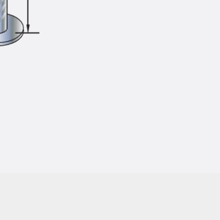
Injektionsschläuche Zubehör
Injektionsschläuche Sets
Befestigung
Zurück
Befestigung
Ankerschienen
Zurück
Ankerschienen
Ankerschiene JSA K
Ankerschiene JTA W
Ankerschiene JTA K
Ankerschiene JTA RT W
Ankerschiene JTA RF W
Ankerschiene JXA W, gezahnt
Ankerschiene JXA PC W, gezahnt
Ankerschiene JZA K, gezahnt
Montageschienen
Zurück
Montageschienen
Montageschiene JM W