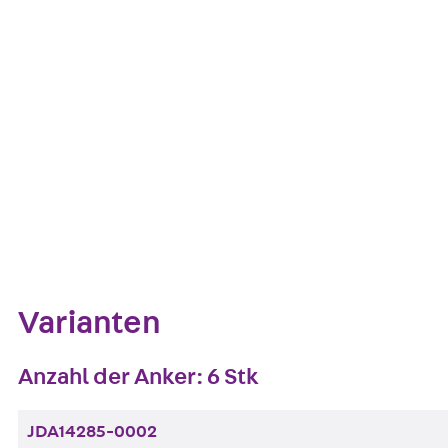
Europäische Technische Bewertung: ETA-13/0136
Kontakt aufnehmen
Auf die Merklis
Zum Abschnitt navigieren
Varianten
Anzahl der Anker: 6 Stk
JDA14285-0002