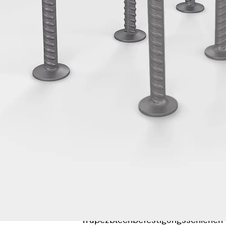
Hammerkopfschraube JH
Sollbruchschraube JH-SB
Doppelkerbzahnschraube JKB
Doppelkerbzahnschraube JKC
Zahnschraube JXB
Zahnschraube JXD
Zahnschraube JXE
Zahnschraube JXH
Zahnschraube JZS
Anschlagbefestigungen
Zurück
Anschlagbefestigunge
Liftschachtanker JLF
Liftschachtschlinge JLS
Maueranschlussschienen
Zurück
Maueranschlussschie
Maueranschlussschiene KT
Trapezblechbefestigungsschienen