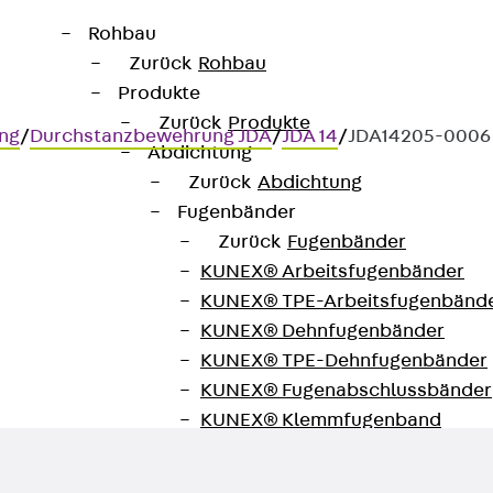
Rohbau
Zurück
Rohbau
Produkte
Zurück
Produkte
ng
/
Durchstanzbewehrung JDA
/
JDA 14
/
JDA14205-0006
Abdichtung
Zurück
Abdichtung
Fugenbänder
Zurück
Fugenbänder
KUNEX® Arbeitsfugenbänder
KUNEX® TPE-Arbeitsfugenbänd
ertragung hoher Querkräfte im
KUNEX® Dehnfugenbänder
KUNEX® TPE-Dehnfugenbänder
KUNEX® Fugenabschlussbänder
KUNEX® Klemmfugenband
KUNEX® Schweißkonstruktionen
KUNEX® Sternrohr