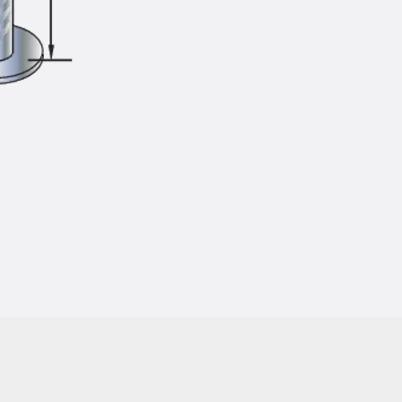
Injektionsschläuche Zubehör
Injektionsschläuche Sets
Befestigung
Zurück
Befestigung
Ankerschienen
Zurück
Ankerschienen
Ankerschiene JSA K
Ankerschiene JTA W
Ankerschiene JTA K
Ankerschiene JTA RT W
Ankerschiene JTA RF W
Ankerschiene JXA W, gezahnt
Ankerschiene JXA PC W, gezahnt
Ankerschiene JZA K, gezahnt
Montageschienen
Zurück
Montageschienen
Montageschiene JM W