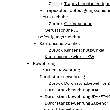
Zurück
Trapezblechbefestigu
Trapezblechbefestigungsschien
Gerüstschuhe
mit der ETA-13/0136 zugelassen und besitzen die Umwe
Zurück
Gerüstschuhe
is C50/60. Die Doppelkopfanker werden aus Betonstahl u
Gerüstschuhe JG
n sind als Standardelemente mit zwei oder drei Doppelk
Befestigungszubehör
lieferbar. Sonderlösungen sind auf Anfrage erhältlich
Kantenschutzwinkel
Zurück
Kantenschutzwinkel
JDA14205-0006
Höhe
Kantenschutzwinkel JKW
Bewehrung
42 mm
Durchmesser (mm)
Zurück
Bewehrung
Durchstanzbewehrung
6 Stk
Gewicht je Lagermengene
Zurück
Durchstanzbewehrung
Durchstanzbewehrung JDA
Durchstanzbewehrung JDA-FT-K
0-IBB1-DE
Durchstanzbewehrung Zubehör