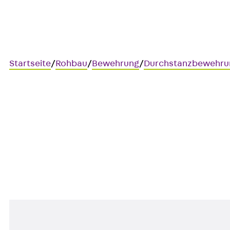
Startseite
/
Rohbau
/
Bewehrung
/
Durchstanzbewehru
Art.-Nr. JDA14205-0006
JORDAHL JDA Element
Durchstanzbewehrung, zur Üb