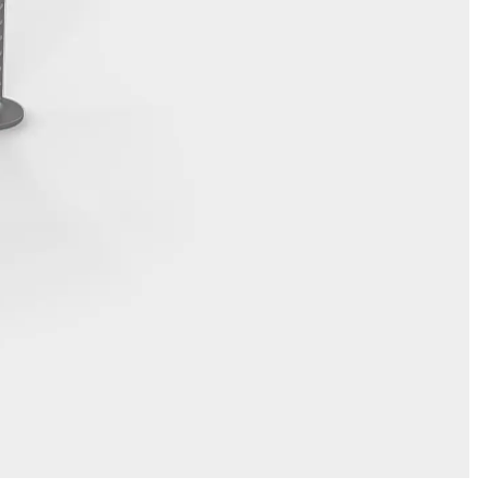
n
nen