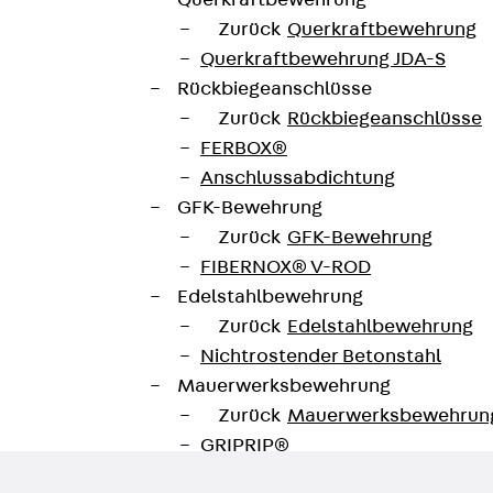
Querkraftbewehrung
Zurück
Querkraftbewehrung
Querkraftbewehrung JDA-S
Rückbiegeanschlüsse
Datenblatt herunterladen
Zurück
Rückbiegeanschlüsse
te
FERBOX®
Anschlussabdichtung
GFK-Bewehrung
Zurück
GFK-Bewehrung
FIBERNOX® V-ROD
Edelstahlbewehrung
Zurück
Edelstahlbewehrung
Nichtrostender Betonstahl
Mauerwerksbewehrung
Zurück
Mauerwerksbewehrun
GRIPRIP®
Bewehrungszubehör