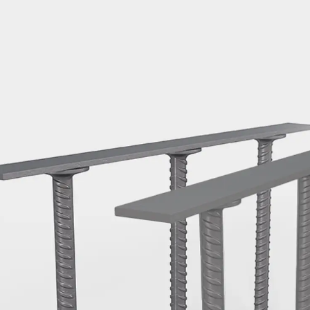
Montageschiene JM K
Montageschiene JML K, gelocht
Montageschiene JXM W, gezahn
Montageschiene JZM K, gezahnt
Montageschiene JZML K, gezahnt
Geländerbefestigungsschienen
Zurück
Geländerbefestigungs
Geländerbefestigungsschiene J
Spezialschrauben
Zurück
Spezialschrauben
Hakenkopfschraube JA
Hakenkopfschraube JB
Sollbruchschraube JB-SB
Hakenkopfschraube JC
Hammerkopfschraube JD
Hammerkopfschraube JG