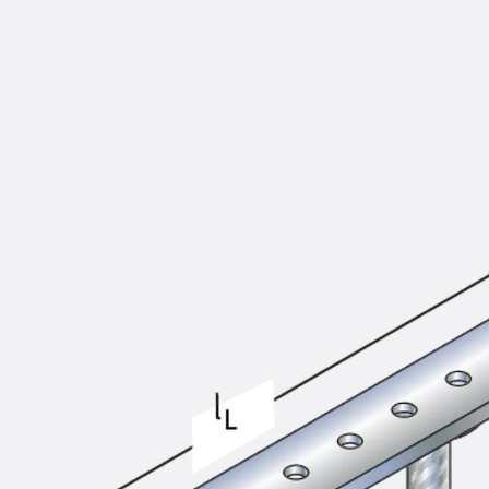
KUNEX® Mauerkragen
KUNEX® ABS Abschalelemente
Fugenbänder Zubehör
Fugenbleche
Zurück
Fugenbleche
PENTAFLEX KB®
PENTAFLEX KB® Agrar
PENTAFLEX® FBA
PENTAFLEX® ABS
PENTAFLEX® OBS
PENTAFLEX® FTS
PENTAFLEX® STK
PENTAFLEX® OPTI-Mauerstärke
PENTAFLEX® Modul
Fugenbleche Zubehör
Frischbetonverbundsysteme
Zurück
Frischbetonverbunds