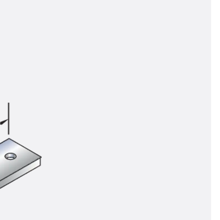
n
ysteme