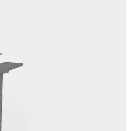
t
 & gelocht
schienen
GB