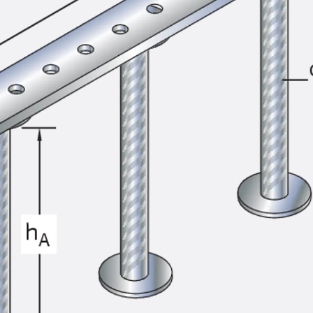
SECUFLEX®
Frischbetonverbundsysteme Zubeh
Rohrdurchführungen
Zurück
Rohrdurchführungen
PENTAFLEX® Transwand
PENTAFLEX® Futterrohr
PENTAFLEX® Bodendurchführu
PENTAFLEX® Bodenablauf
Rohrdurchführungen Zubehör
Quellbänder
Zurück
Quellbänder
SWELLFLEX®
Quellbänder Zubehör
Injektionsschläuche
Zurück
Injektionsschläuche
PLURAFLEX®