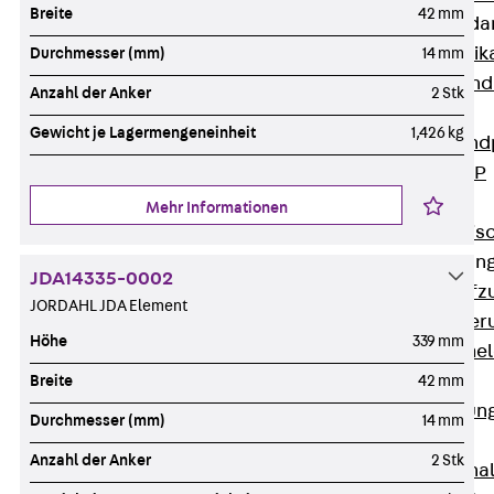
Breite
42 mm
Attika-Verblenda
Zurück
Attik
Durchmesser (mm)
14 mm
Attikaverblend
Anzahl der Anker
2 Stk
Windposts
Gewicht je Lagermengeneinheit
1,426 kg
Zurück
Wind
Windpost JWP
Schallisolation
Mehr Informationen
Zurück
Schallis
Aufzugsisolierun
JDA14335-0002
Zurück
Aufzu
JORDAHL JDA Element
Aufzugsisolier
Höhe
339 mm
Trittschalldämme
Schalung
Breite
42 mm
Zurück
Schalun
Durchmesser (mm)
14 mm
Schalrohre
Anzahl der Anker
2 Stk
Zurück
Scha