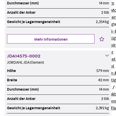
I-Stiel-System
Durchmesser (mm)
14 mm
PUK-STRUT-Mo
Anzahl der Anker
2 Stk
C-Profil-Schie
Gewicht je Lagermengeneinheit
2,354 kg
KTS-Befestigung
Zurück
KTS-
Klemmbefesti
Mehr Informationen
Kabelformstei
Dübel & Anker
JDA14575-0002
Abhängemittel
JORDAHL JDA Element
Schraubmittel
Höhe
579 mm
Ankermuttern 
Elektrobefesti
Breite
42 mm
Funktionserhalt 
Durchmesser (mm)
14 mm
Zurück
Funkt
Anzahl der Anker
2 Stk
Normtragekonst
Systemspezifis
Gewicht je Lagermengeneinheit
2,392 kg
(DIN 4102-12)