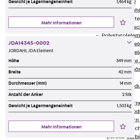
RAPIDOBAT®
Gewicht je Lagermengeneinheit
1,464 kg
Schalrohre Zubeh
Abschalelement
Mehr Informationen
Zurück
Absc
Polystyrolele
JDA14345-0002
Streckmetalle
JORDAHL JDA Element
Streckmetalle
Abschalelemente
Höhe
349 mm
Schalungszubehö
Breite
42 mm
Verbindung
Durchmesser (mm)
14 mm
Zurück
Verbind
Dorne
Anzahl der Anker
2 Stk
Zurück
Dorn
Gewicht je Lagermengeneinheit
1,503 kg
Doppelschubd
Querkraftdorn
Mehr Informationen
Verbindungslasc
Zurück
Verb