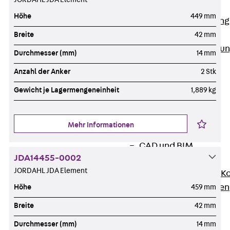
Anwendungsgebiete
Höhe
449 mm
Zurück
Anwendung
Industrieanlagen
Breite
42 mm
Bodengeführte Leitu
Durchmesser (mm)
14 mm
Rechenzentrum
Anzahl der Anker
2 Stk
Tunnel
Funktionserhalt
Gewicht je Lagermengeneinheit
1,889 kg
Dachflächen
Services
Mehr Informationen
Zurück
Services
CAD und BIM
JDA14455-0002
Montage
JORDAHL JDA Element
Beratung, Planung, K
Individuelle Lösungen
Höhe
459 mm
Referenzen
Breite
42 mm
Referenzen
Durchmesser (mm)
14 mm
Downloads