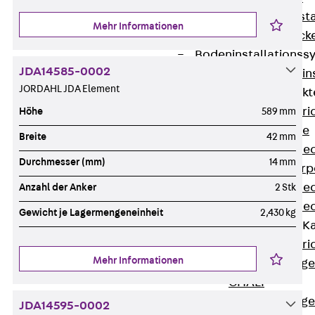
Fluchtweginsta
Mehr Informationen
Zwischendecke
Bodeninstallations
JDA14585-0002
Zurück
Bodenin
JORDAHL JDA Element
Estrichüberdeck
Zurück
Estr
Höhe
589 mm
Kanalsysteme
Breite
42 mm
Estrichüberde
Durchmesser (mm)
14 mm
Schalungskörp
Estrichüberde
Anzahl der Anker
2 Stk
Estrichüberde
Gewicht je Lagermengeneinheit
2,430 kg
Estrichbündige 
Zurück
Estr
Mehr Informationen
Estrichbündig
CHALI
Estrichbündig
JDA14595-0002