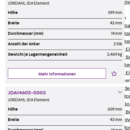
Estrichbündig
JORDAHL JDA Element
UBK
Höhe
599 mm
Einbaueinheiten
Breite
42 mm
Zurück
Einba
Einbaueinheite
Durchmesser (mm)
14 mm
Einbaueinheite
Anzahl der Anker
2 Stk
Nivellierbare 
Gewicht je Lagermengeneinheit
2,469 kg
Nivellierbare 
Einbaueinheite
Nivellierbare E
Mehr Informationen
Bodensteckdose
Zurück
Bode
JDA14605-0002
Bodensteckdo
JORDAHL JDA Element
Zubehör für B
Höhe
609 mm
Nivellierbare
Zubehör für niv
Breite
42 mm
Bodensteckdo