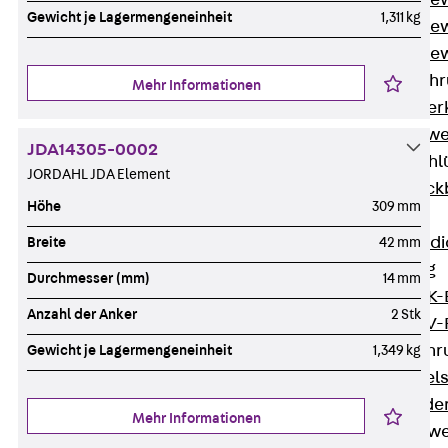
Durchstanzbe
Gewicht je Lagermengeneinheit
1,311 kg
Durchstanzbew
Durchstanzbe
Querkraftbeweh
Mehr Informationen
Zurück
Quer
Querkraftbewe
JDA14305-0002
Rückbiegeanschl
JORDAHL JDA Element
Zurück
Rück
Höhe
309 mm
FERBOX®
Anschlussabdi
Breite
42 mm
GFK-Bewehrung
Durchmesser (mm)
14 mm
Zurück
GFK-
Anzahl der Anker
2 Stk
FIBERNOX® V
Edelstahlbewehr
Gewicht je Lagermengeneinheit
1,349 kg
Zurück
Edel
Nichtrostender
Mehr Informationen
Mauerwerksbew