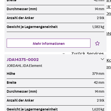
Zurück
Softwar
Breite
42 mm
JORDAHL® EXPERT
Durchmesser (mm)
14 mm
JORDAHL® JVB Onl
Anzahl der Anker
2 Stk
ISOCHECK
ISODESIGN
Gewicht je Lagermengeneinheit
1,582 kg
FERBOX®-DESIGN 
CAD und BIM
Mehr Informationen
Services
Zurück
Services
JDA14375-0002
Beratung, Planung, K
JORDAHL JDA Element
Individuelle Lösungen
Referenzen
Höhe
379 mm
Ausbau
Breite
42 mm
Zurück
Ausbau
Durchmesser (mm)
14 mm
Produkte
Zurück
Produkte
Anzahl der Anker
2 Stk
Kabeltragsysteme
Gewicht je Lagermengeneinheit
1,620 kg