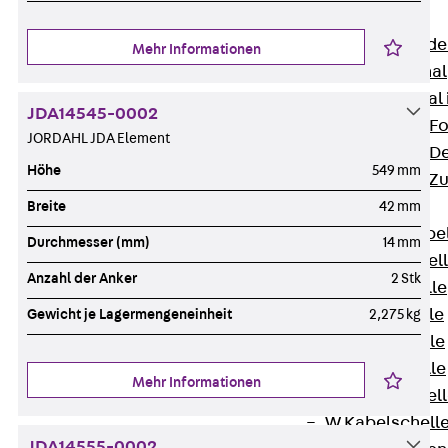
Bodenkanäle
Zurück
Bode
Mehr Informationen
BK Bodenkanal
KLK Kleinkanal 
JDA14545-0002
Bodenkanal-Fo
JORDAHL JDA Element
Bodenkanal-De
Höhe
549 mm
Bodenkanal-Z
Kabelschellen
Breite
42 mm
Zurück
Kabe
Durchmesser (mm)
14 mm
AC Kabelschel
Anzahl der Anker
2 Stk
H Kabelschelle
S Kabelschelle
Gewicht je Lagermengeneinheit
2,275 kg
B Kabelschelle
U Kabelschelle
Mehr Informationen
RU Kabelschel
W Kabelschell
JDA14555-0002