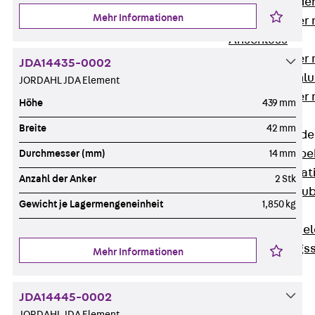
Steckverbinde
Mehr Informationen
Gerätebecher 
Anschluss
Gerätebecher m
JDA14435-0002
GST18-Anschlu
JORDAHL JDA Element
Gerätebecher
Höhe
439 mm
Anschluss
Breite
42 mm
Zubehör für Bode
Zurück
Zube
Durchmesser (mm)
14 mm
Bodeninstalla
Anzahl der Anker
2 Stk
Optionales Zu
Gewicht je Lagermengeneinheit
1,850 kg
Ersatzteile
Befestigungse
Verarbeitungss
Mehr Informationen
Werkzeuge
Wireless Charging
JDA14445-0002
SystemPLUS
JORDAHL JDA Element