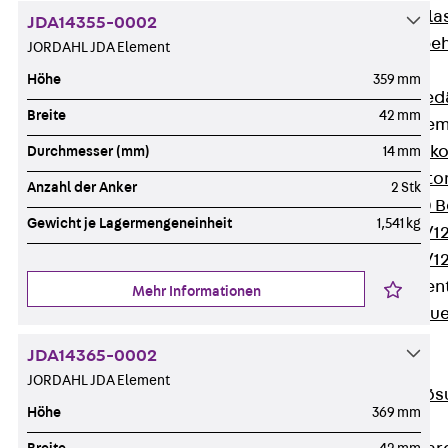
Verbindungsla
JDA14355-0002
Verbindungszube
JORDAHL JDA Element
Wärmedämmung
Höhe
359 mm
Zurück
Wärmed
Breite
42 mm
Balkondämmele
Zurück
Balk
Durchmesser (mm)
14 mm
ISOPRO® Beto
Anzahl der Anker
2 Stk
ISOPRO® 120 B
Gewicht je Lagermengeneinheit
1,541 kg
ISOPRO® 80/12
ISOPRO® 80/12
Mauerfußelemen
Mehr Informationen
Zurück
Maue
ISOMUR®
JDA14365-0002
Digitale Lösungen
JORDAHL JDA Element
Zurück
Digitale Lö
Höhe
369 mm
Software