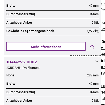
Maueranschlus
Breite
42 mm
Trapezblechbefe
Durchmesser (mm)
14 mm
Zurück
Trapezblechbe
Anzahl der Anker
2 Stk
Trapezblechbe
Gewicht je Lagermengeneinheit
1,272 kg
Gerüstschuhe
Zurück
Gerü
Mehr Informationen
Gerüstschuhe 
Befestigungszube
Kantenschutzwin
JDA14295-0002
Zurück
Kant
JORDAHL JDA Element
Kantenschutzw
Höhe
299 mm
Bewehrung
Breite
42 mm
Zurück
Bewehr
Durchstanzbewe
Durchmesser (mm)
14 mm
Zurück
Durc
Anzahl der Anker
2 Stk