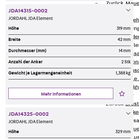
Zurück
Maue
JDA14315-0002
GRIPRIP®
JORDAHL JDA Element
Bewehrungszubeh
Fassadenbefestigun
Höhe
319 mm
Zurück
Fassade
Breite
42 mm
Fassadenkonsol
Durchmesser (mm)
14 mm
Zurück
Fass
Verblenderkon
Anzahl der Anker
2 Stk
Einmörtelkons
Gewicht je Lagermengeneinheit
1,388 kg
Winkelkonsole 
Fassadenbefestig
Mehr Informationen
Brüstungsanker
Zurück
Brüs
Brüstungsanke
JDA14325-0002
Maueranschluss
JORDAHL JDA Element
Zurück
Maue
Höhe
329 mm
Maueranschlu