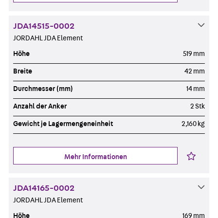
JDA14515-0002
JORDAHL JDA Element
Höhe
519 mm
Breite
42 mm
Durchmesser (mm)
14 mm
Anzahl der Anker
2 Stk
Gewicht je Lagermengeneinheit
2,160 kg
Mehr Informationen
JDA14165-0002
JORDAHL JDA Element
Höhe
169 mm