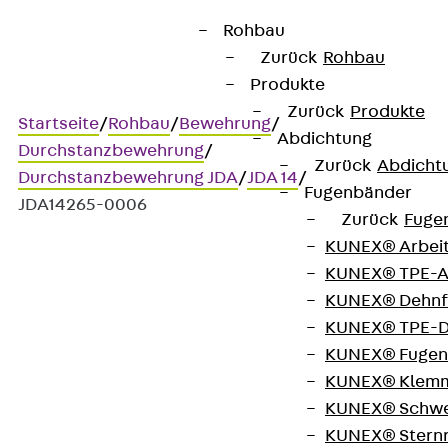
Rohbau
Zurück
Rohbau
Produkte
Zurück
Produkte
Startseite
/
Rohbau
/
Bewehrung
/
Abdichtung
Durchstanzbewehrung
/
Zurück
Abdicht
Durchstanzbewehrung JDA
/
JDA 14
/
Fugenbänder
JDA14265-0006
Zurück
Fuge
KUNEX® Arbei
KUNEX® TPE-A
Art.-Nr. JDA14265-0006
KUNEX® Dehnf
JORDAHL JDA Element
KUNEX® TPE-D
KUNEX® Fugen
Durchstanzbewehrung, zur
KUNEX® Klem
KUNEX® Schwe
Übertragung hoher
KUNEX® Stern