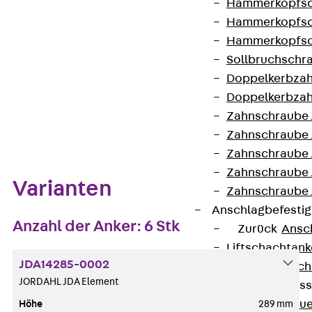
Hammerkopfsc
Auf die Merkliste
Hammerkopfsc
Datenblatt herunterladen
Hammerkopfsc
Sollbruchschr
Doppelkerbzah
Doppelkerbzah
Zahnschraube 
Zum Abschnitt navigieren
Zahnschraube 
Zahnschraube 
Zahnschraube
Varianten
Zahnschraube 
Anschlagbefesti
Anzahl der Anker: 6 Stk
Zurück
Ansc
Liftschachtank
JDA14285-0002
Liftschachtsch
JORDAHL JDA Element
Maueranschlusss
Zurück
Maue
Höhe
289 mm