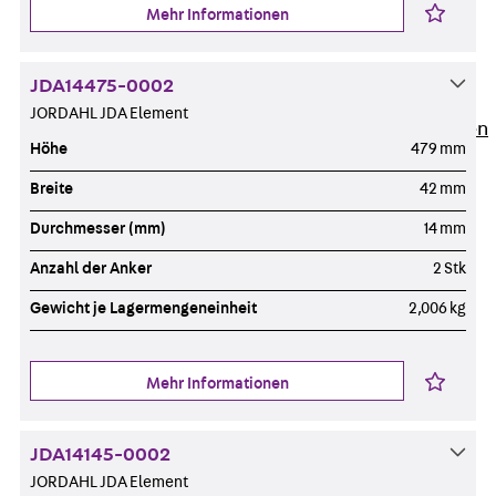
Newsletter
Mehr Informationen
Presse
Karriere
JDA14475-0002
Zurück
Karriere
JORDAHL JDA Element
Stellenausschreibungen
Höhe
479 mm
Unsere Standorte
Benefits
Breite
42 mm
Durchmesser (mm)
14 mm
Anzahl der Anker
2 Stk
Gewicht je Lagermengeneinheit
2,006 kg
Mehr Informationen
JDA14145-0002
JORDAHL JDA Element