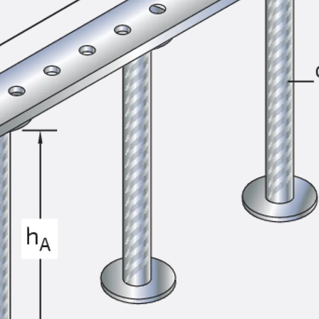
SECUFLEX®
Frischbetonverbundsysteme Zubeh
Rohrdurchführungen
Zurück
Rohrdurchführungen
PENTAFLEX® Transwand
PENTAFLEX® Futterrohr
PENTAFLEX® Bodendurchführu
PENTAFLEX® Bodenablauf
Rohrdurchführungen Zubehör
Quellbänder
Zurück
Quellbänder
SWELLFLEX®
Quellbänder Zubehör
Injektionsschläuche
Zurück
Injektionsschläuche
PLURAFLEX®