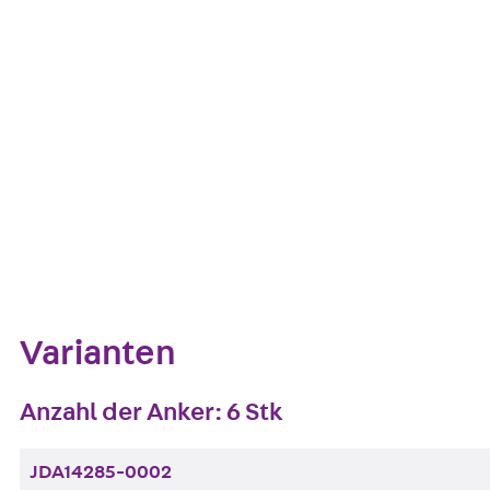
Europäische Technische Bewertung: ETA-13/0136
Kontakt aufnehmen
Auf die Merklis
Zum Abschnitt navigieren
Varianten
Anzahl der Anker: 6 Stk
JDA14285-0002