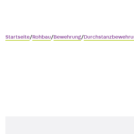
Startseite
/
Rohbau
/
Bewehrung
/
Durchstanzbewehru
Art.-Nr. JDA14275-0004
JORDAHL JDA Element
Durchstanzbewehrung, zur Üb