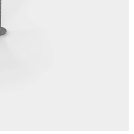
n
nen