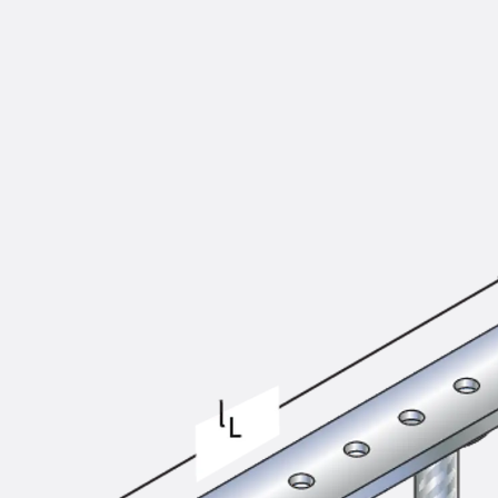
KUNEX® Mauerkragen
KUNEX® ABS Abschalelemente
Fugenbänder Zubehör
Fugenbleche
Zurück
Fugenbleche
PENTAFLEX KB®
PENTAFLEX KB® Agrar
PENTAFLEX® FBA
PENTAFLEX® ABS
PENTAFLEX® OBS
PENTAFLEX® FTS
PENTAFLEX® STK
PENTAFLEX® OPTI-Mauerstärke
PENTAFLEX® Modul
Fugenbleche Zubehör
Frischbetonverbundsysteme
Zurück
Frischbetonverbunds