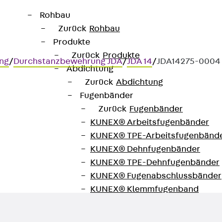
Rohbau
Zurück
Rohbau
Produkte
Zurück
Produkte
ng
/
Durchstanzbewehrung JDA
/
JDA 14
/
JDA14275-0004
Abdichtung
Zurück
Abdichtung
Fugenbänder
Zurück
Fugenbänder
KUNEX® Arbeitsfugenbänder
KUNEX® TPE-Arbeitsfugenbänd
ertragung hoher Querkräfte im
KUNEX® Dehnfugenbänder
KUNEX® TPE-Dehnfugenbänder
KUNEX® Fugenabschlussbänder
KUNEX® Klemmfugenband
KUNEX® Schweißkonstruktionen
KUNEX® Sternrohr