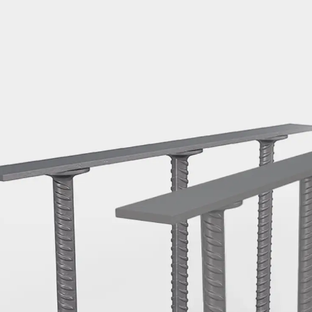
Montageschiene JM K
Montageschiene JML K, gelocht
Montageschiene JXM W, gezahn
Montageschiene JZM K, gezahnt
Montageschiene JZML K, gezahnt
Geländerbefestigungsschienen
Zurück
Geländerbefestigungs
Geländerbefestigungsschiene J
Spezialschrauben
Zurück
Spezialschrauben
Hakenkopfschraube JA
Hakenkopfschraube JB
Sollbruchschraube JB-SB
Hakenkopfschraube JC
Hammerkopfschraube JD
Hammerkopfschraube JG