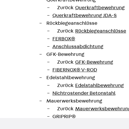
Querkraftbewehrung
Zurück
Querkraftbewehrung
Querkraftbewehrung JDA-S
Rückbiegeanschlüsse
Datenblatt herunterladen
Zurück
Rückbiegeanschlüsse
te
FERBOX®
Anschlussabdichtung
GFK-Bewehrung
Zurück
GFK-Bewehrung
FIBERNOX® V-ROD
Edelstahlbewehrung
Zurück
Edelstahlbewehrung
Nichtrostender Betonstahl
Mauerwerksbewehrung
Zurück
Mauerwerksbewehrun
GRIPRIP®
Bewehrungszubehör