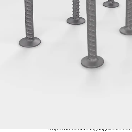
Hammerkopfschraube JH
Sollbruchschraube JH-SB
Doppelkerbzahnschraube JKB
Doppelkerbzahnschraube JKC
Zahnschraube JXB
Zahnschraube JXD
Zahnschraube JXE
Zahnschraube JXH
Zahnschraube JZS
Anschlagbefestigungen
Zurück
Anschlagbefestigunge
Liftschachtanker JLF
Liftschachtschlinge JLS
Maueranschlussschienen
Zurück
Maueranschlussschie
Maueranschlussschiene KT
Trapezblechbefestigungsschienen