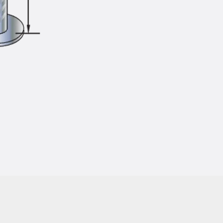
Injektionsschläuche Zubehör
Injektionsschläuche Sets
Befestigung
Zurück
Befestigung
Ankerschienen
Zurück
Ankerschienen
Ankerschiene JSA K
Ankerschiene JTA W
Ankerschiene JTA K
Ankerschiene JTA RT W
Ankerschiene JTA RF W
Ankerschiene JXA W, gezahnt
Ankerschiene JXA PC W, gezahnt
Ankerschiene JZA K, gezahnt
Montageschienen
Zurück
Montageschienen
Montageschiene JM W