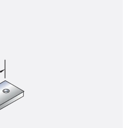
n
ysteme