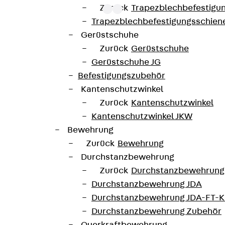
Zurück
Trapezblechbefestigu
Trapezblechbefestigungsschien
Gerüstschuhe
mit der ETA-13/0136 zugelassen und besitzen die Umwe
Zurück
Gerüstschuhe
is C50/60. Die Doppelkopfanker werden aus Betonstahl u
Gerüstschuhe JG
n sind als Standardelemente mit zwei oder drei Doppelk
Befestigungszubehör
lieferbar. Sonderlösungen sind auf Anfrage erhältlich
Kantenschutzwinkel
Zurück
Kantenschutzwinkel
JDA14275-0004
Höhe
Kantenschutzwinkel JKW
Bewehrung
42 mm
Durchmesser (mm)
Zurück
Bewehrung
Durchstanzbewehrung
4 Stk
Gewicht je Lagermengene
Zurück
Durchstanzbewehrung
Durchstanzbewehrung JDA
Durchstanzbewehrung JDA-FT-K
0-IBB1-DE
Durchstanzbewehrung Zubehör