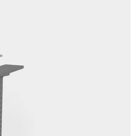
t
 & gelocht
schienen
GB