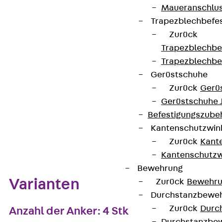
Maueranschlus
Trapezblechbefe
Zurück
Kontakt aufnehmen
Trapezblechbe
Auf die Merkliste
Trapezblechbe
Gerüstschuhe
Datenblatt herunterladen
Zurück
Gerü
Gerüstschuhe 
Befestigungszube
Kantenschutzwin
Zum Abschnitt navigieren
Zurück
Kant
Kantenschutzw
Bewehrung
Varianten
Zurück
Bewehr
Durchstanzbewe
Zurück
Durc
Anzahl der Anker: 4 Stk