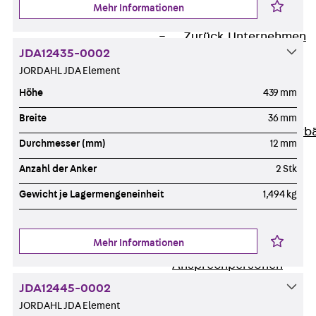
Mehr Informationen
Unternehmen
Zurück
Unternehmen
JDA12435-0002
Über PohlCon
JORDAHL JDA Element
Werte & Philosophie
Service & Qualität
Höhe
439 mm
Unsere Geschichte
Breite
36 mm
Mitgliedschaften & Verb
Durchmesser (mm)
12 mm
Aktuelles
Zurück
Aktuelles
Anzahl der Anker
2 Stk
News
Gewicht je Lagermengeneinheit
1,494 kg
Events
Kontakt
Mehr Informationen
Zurück
Kontakt
Ansprechpersonen
Technische Beratung
JDA12445-0002
Standorte
JORDAHL JDA Element