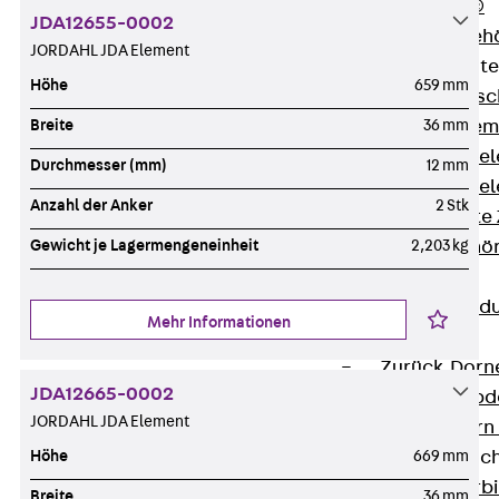
RAPIDOBAT®
JDA12655-0002
Schalrohre Zubeh
JORDAHL JDA Element
Abschalelement
Höhe
659 mm
Zurück
Absc
Polystyrolele
Breite
36 mm
Streckmetalle
Durchmesser (mm)
12 mm
Streckmetalle
Anzahl der Anker
2 Stk
Abschalelemente
Schalungszubehö
Gewicht je Lagermengeneinheit
2,203 kg
Verbindung
Zurück
Verbind
Mehr Informationen
Dorne
Zurück
Dorn
JDA12665-0002
Doppelschubd
JORDAHL JDA Element
Querkraftdorn
Verbindungslasc
Höhe
669 mm
Zurück
Verb
Breite
36 mm