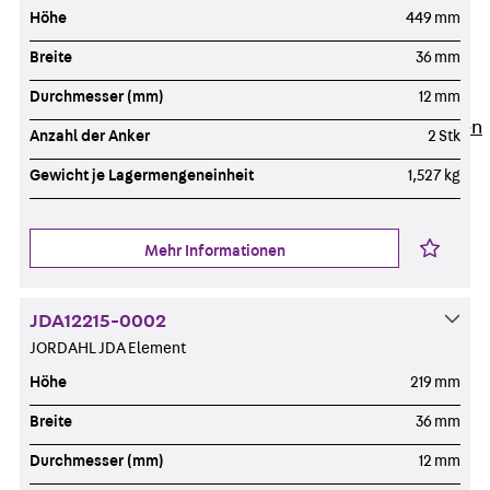
Newsletter
Höhe
449 mm
Presse
Breite
36 mm
Karriere
Zurück
Karriere
Durchmesser (mm)
12 mm
Stellenausschreibungen
Anzahl der Anker
2 Stk
Unsere Standorte
Gewicht je Lagermengeneinheit
1,527 kg
Benefits
Mehr Informationen
JDA12215-0002
JORDAHL JDA Element
Höhe
219 mm
Breite
36 mm
Durchmesser (mm)
12 mm