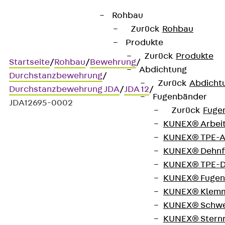
Rohbau
Zurück
Rohbau
Produkte
Zurück
Produkte
Startseite
/
Rohbau
/
Bewehrung
/
Abdichtung
Durchstanzbewehrung
/
Zurück
Abdicht
Durchstanzbewehrung JDA
/
JDA 12
/
Fugenbänder
JDA12695-0002
Zurück
Fuge
KUNEX® Arbei
KUNEX® TPE-A
Art.-Nr. JDA12695-0002
KUNEX® Dehnf
JORDAHL JDA Element
KUNEX® TPE-D
KUNEX® Fugen
Durchstanzbewehrung, zur
KUNEX® Klem
KUNEX® Schwe
Übertragung hoher
KUNEX® Stern