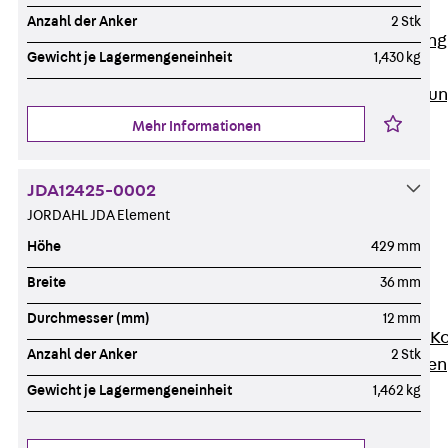
Anwendungsgebiete
Anzahl der Anker
2 Stk
Zurück
Anwendung
Gewicht je Lagermengeneinheit
1,430 kg
Industrieanlagen
Bodengeführte Leitu
Rechenzentrum
Mehr Informationen
Tunnel
Funktionserhalt
JDA12425-0002
Dachflächen
JORDAHL JDA Element
Services
Höhe
429 mm
Zurück
Services
CAD und BIM
Breite
36 mm
Montage
Durchmesser (mm)
12 mm
Beratung, Planung, K
Anzahl der Anker
2 Stk
Individuelle Lösungen
Referenzen
Gewicht je Lagermengeneinheit
1,462 kg
Referenzen
Downloads