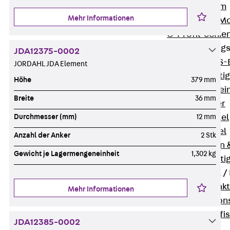
I-Stiel-System
Mehr Informationen
PUK-STRUT-Mo
C-Profil-Schie
KTS-Befestigung
JDA12375-0002
Zurück
KTS-
JORDAHL JDA Element
Klemmbefesti
Höhe
379 mm
Kabelformstei
Breite
36 mm
Dübel & Anker
Abhängemittel
Durchmesser (mm)
12 mm
Schraubmittel
Anzahl der Anker
2 Stk
Ankermuttern 
Gewicht je Lagermengeneinheit
1,302 kg
Elektrobefesti
Funktionserhalt 
Zurück
Funkt
Mehr Informationen
Normtragekonst
Systemspezifis
JDA12385-0002
(DIN 4102-12)