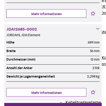
Zurück
Softwar
JORDAHL® EXPERT
JORDAHL® JVB Onl
Mehr Informationen
ISOCHECK
ISODESIGN
JDA12685-0002
FERBOX®-DESIGN 
JORDAHL JDA Element
CAD und BIM
Höhe
689 mm
Services
Zurück
Services
Breite
36 mm
Beratung, Planung, K
Durchmesser (mm)
12 mm
Individuelle Lösungen
Anzahl der Anker
2 Stk
Referenzen
Ausbau
Gewicht je Lagermengeneinheit
2,298 kg
Zurück
Ausbau
Produkte
Mehr Informationen
Zurück
Produkte
Kabeltragsysteme