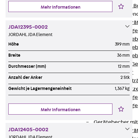
Nivellierbare
Mehr Informationen
Gerätebecher und
Zurück
Gerä
JDA12395-0002
Installationsg
JORDAHL JDA Element
Runde Geräteb
Höhe
399 mm
Eckige Geräte
Eckige Geräte
Breite
36 mm
Zubehör für G
Durchmesser (mm)
12 mm
Geräteträger
Anzahl der Anker
2 Stk
Datengerätetr
Geräteeinsätz
Gewicht je Lagermengeneinheit
1,367 kg
Installationsg
Installationsg
Mehr Informationen
Multimedia
Gerätebecher mi
JDA12405-0002
Zurück
Gerä
JORDAHL JDA Element