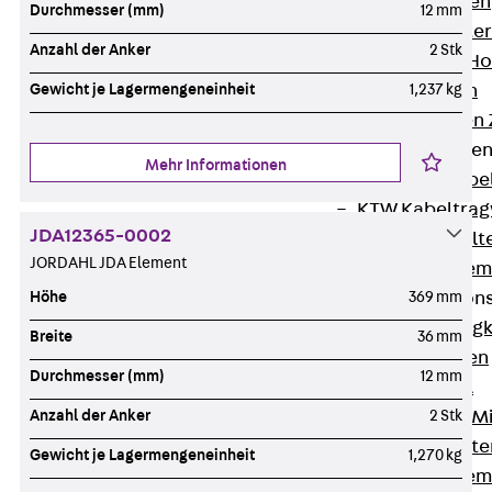
HK Kabelhaken
Durchmesser (mm)
12 mm
KH Kabelhalter
Anzahl der Anker
2 Stk
Hohlleiter-/H
Kabelwannen
Gewicht je Lagermengeneinheit
1,237 kg
Kabelschellen
Kabeltragwanne
Mehr Informationen
Zurück
Kabe
KTW Kabeltra
JDA12365-0002
KBH Kabelhalt
JORDAHL JDA Element
Schutzrohrsyste
Tragkonstruktio
Höhe
369 mm
Zurück
Trag
Breite
36 mm
Wandkonsolen
Durchmesser (mm)
12 mm
Deckenbügel
Zentral- und 
Anzahl der Anker
2 Stk
W-Profil-Syst
Gewicht je Lagermengeneinheit
1,270 kg
U-Stiel-System