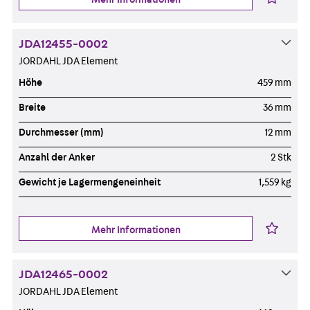
JDA12455-0002
JORDAHL JDA Element
Höhe
459 mm
Breite
36 mm
Durchmesser (mm)
12 mm
Anzahl der Anker
2 Stk
Gewicht je Lagermengeneinheit
1,559 kg
Mehr Informationen
JDA12465-0002
JORDAHL JDA Element