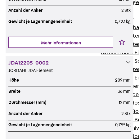
Estrichbündig
UBK
Anzahl der Anker
2 Stk
Einbaueinheiten
Gewicht je Lagermengeneinheit
0,723 kg
Zurück
Einba
Einbaueinheite
Mehr Informationen
Einbaueinheite
Nivellierbare 
Nivellierbare 
JDA12205-0002
Einbaueinheite
JORDAHL JDA Element
Nivellierbare E
Höhe
209 mm
Bodensteckdose
Breite
36 mm
Zurück
Bode
Bodensteckdo
Durchmesser (mm)
12 mm
Zubehör für B
Anzahl der Anker
2 Stk
Nivellierbare
Gewicht je Lagermengeneinheit
0,755 kg
Zubehör für niv
Bodensteckdo