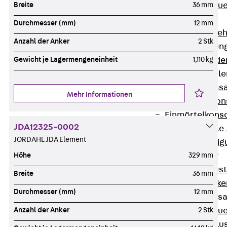
Zurück
Maue
Breite
36 mm
GRIPRIP®
Durchmesser (mm)
12 mm
Bewehrungszubeh
Anzahl der Anker
2 Stk
Fassadenbefestigun
Zurück
Fassade
Gewicht je Lagermengeneinheit
1,110 kg
Fassadenkonsol
Zurück
Fass
Mehr Informationen
Verblenderkon
Einmörtelkons
JDA12325-0002
Winkelkonsole 
JORDAHL JDA Element
Fassadenbefestig
Brüstungsanker
Höhe
329 mm
Zurück
Brüs
Breite
36 mm
Brüstungsanke
Durchmesser (mm)
12 mm
Maueranschluss
Zurück
Maue
Anzahl der Anker
2 Stk
Maueranschlu