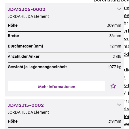
Durchstanzbe
Durchstanzbew
JDA12305-0002
Durchstanzbe
JORDAHL JDA Element
Querkraftbeweh
Höhe
309 mm
Zurück
Quer
Breite
36 mm
Querkraftbewe
Rückbiegeanschl
Durchmesser (mm)
12 mm
Zurück
Rück
Anzahl der Anker
2 Stk
FERBOX®
Gewicht je Lagermengeneinheit
1,077 kg
Anschlussabdi
GFK-Bewehrung
Zurück
GFK-
Mehr Informationen
FIBERNOX® V
Edelstahlbewehr
JDA12315-0002
Zurück
Edel
JORDAHL JDA Element
Nichtrostender
Höhe
319 mm
Mauerwerksbew