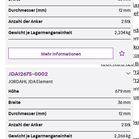
Verbindungsla
Durchmesser (mm)
12 mm
Verbindungszube
Wärmedämmung
Anzahl der Anker
2 Stk
Zurück
Wärmed
Gewicht je Lagermengeneinheit
2,234 kg
Balkondämmele
Zurück
Balk
Mehr Informationen
ISOPRO® Beto
ISOPRO® 120 B
ISOPRO® 80/12
JDA12675-0002
ISOPRO® 80/12
JORDAHL JDA Element
Mauerfußelemen
Höhe
679 mm
Zurück
Maue
Breite
36 mm
ISOMUR®
Digitale Lösungen
Durchmesser (mm)
12 mm
Zurück
Digitale Lö
Anzahl der Anker
2 Stk
Software
Gewicht je Lagermengeneinheit
2,266 kg