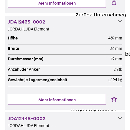
Mehr Informationen
Unternehmen
Zurück
Unternehmen
JDA12435-0002
Über PohlCon
JORDAHL JDA Element
Werte & Philosophie
Service & Qualität
Höhe
439 mm
Unsere Geschichte
Breite
36 mm
Mitgliedschaften & Verb
Durchmesser (mm)
12 mm
Aktuelles
Zurück
Aktuelles
Anzahl der Anker
2 Stk
News
Gewicht je Lagermengeneinheit
1,494 kg
Events
Kontakt
Mehr Informationen
Zurück
Kontakt
Ansprechpersonen
Technische Beratung
JDA12445-0002
Standorte
JORDAHL JDA Element