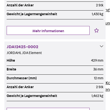
Anwendungsgebiete
Anzahl der Anker
2 Stk
Zurück
Anwendung
Gewicht je Lagermengeneinheit
1,430 kg
Industrieanlagen
Bodengeführte Leitu
Rechenzentrum
Mehr Informationen
Tunnel
Funktionserhalt
JDA12425-0002
Dachflächen
JORDAHL JDA Element
Services
Höhe
429 mm
Zurück
Services
CAD und BIM
Breite
36 mm
Montage
Durchmesser (mm)
12 mm
Beratung, Planung, K
Anzahl der Anker
2 Stk
Individuelle Lösungen
Referenzen
Gewicht je Lagermengeneinheit
1,462 kg
Referenzen
Downloads