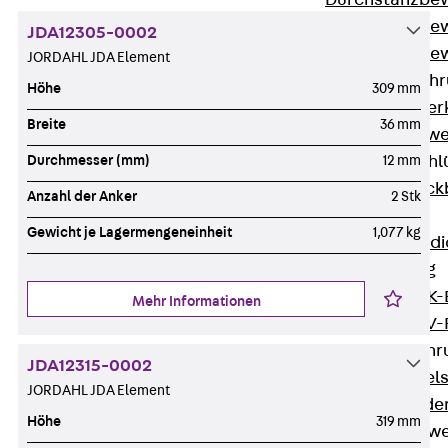
Durchstanzbe
Durchstanzbew
JDA12305-0002
Durchstanzbe
JORDAHL JDA Element
Querkraftbeweh
Höhe
309 mm
Zurück
Quer
Breite
36 mm
Querkraftbewe
Rückbiegeanschl
Durchmesser (mm)
12 mm
Zurück
Rück
Anzahl der Anker
2 Stk
FERBOX®
Gewicht je Lagermengeneinheit
1,077 kg
Anschlussabdi
GFK-Bewehrung
Zurück
GFK-
Mehr Informationen
FIBERNOX® V
Edelstahlbewehr
JDA12315-0002
Zurück
Edel
JORDAHL JDA Element
Nichtrostender
Höhe
319 mm
Mauerwerksbew