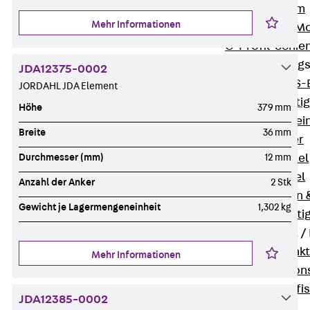
I-Stiel-System
Mehr Informationen
PUK-STRUT-Mo
C-Profil-Schie
KTS-Befestigung
JDA12375-0002
Zurück
KTS-
JORDAHL JDA Element
Klemmbefesti
Höhe
379 mm
Kabelformstei
Breite
36 mm
Dübel & Anker
Abhängemittel
Durchmesser (mm)
12 mm
Schraubmittel
Anzahl der Anker
2 Stk
Ankermuttern 
Gewicht je Lagermengeneinheit
1,302 kg
Elektrobefesti
Funktionserhalt 
Zurück
Funkt
Mehr Informationen
Normtragekonst
Systemspezifis
JDA12385-0002
(DIN 4102-12)