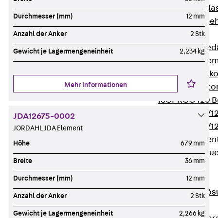
Verbindungsla
Durchmesser (mm)
12 mm
Verbindungszube
Wärmedämmung
Anzahl der Anker
2 Stk
Zurück
Wärmed
Gewicht je Lagermengeneinheit
2,234 kg
Balkondämmele
Zurück
Balk
Mehr Informationen
ISOPRO® Beto
ISOPRO® 120 B
ISOPRO® 80/12
JDA12675-0002
ISOPRO® 80/12
JORDAHL JDA Element
Mauerfußelemen
Höhe
679 mm
Zurück
Maue
Breite
36 mm
ISOMUR®
Digitale Lösungen
Durchmesser (mm)
12 mm
Zurück
Digitale Lö
Anzahl der Anker
2 Stk
Software
Gewicht je Lagermengeneinheit
2,266 kg