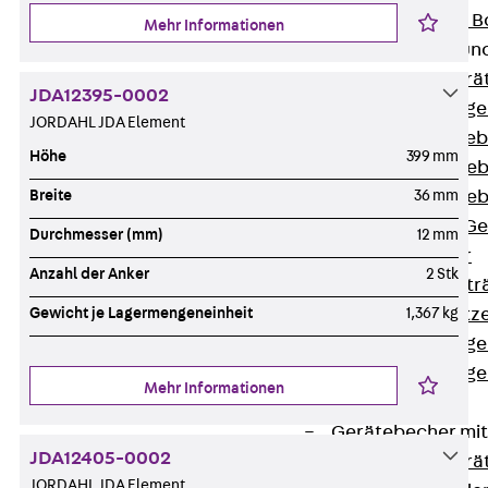
Nivellierbare
Mehr Informationen
Gerätebecher und
Zurück
Gerä
JDA12395-0002
Installationsg
JORDAHL JDA Element
Runde Geräteb
Höhe
399 mm
Eckige Geräte
Eckige Geräte
Breite
36 mm
Zubehör für G
Durchmesser (mm)
12 mm
Geräteträger
Anzahl der Anker
2 Stk
Datengerätetr
Geräteeinsätz
Gewicht je Lagermengeneinheit
1,367 kg
Installationsg
Installationsg
Mehr Informationen
Multimedia
Gerätebecher mi
JDA12405-0002
Zurück
Gerä
JORDAHL JDA Element