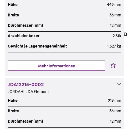
Newsletter
Höhe
449 mm
Presse
Breite
36 mm
Karriere
Zurück
Karriere
Durchmesser (mm)
12 mm
Stellenausschreibungen
Anzahl der Anker
2 Stk
Unsere Standorte
Gewicht je Lagermengeneinheit
1,527 kg
Benefits
Mehr Informationen
JDA12215-0002
JORDAHL JDA Element
Höhe
219 mm
Breite
36 mm
Durchmesser (mm)
12 mm