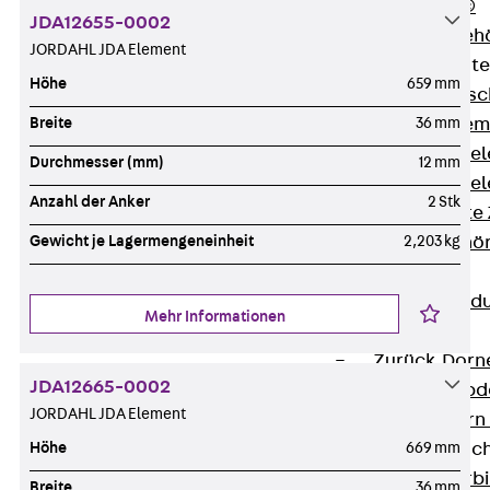
RAPIDOBAT®
JDA12655-0002
Schalrohre Zubeh
JORDAHL JDA Element
Abschalelement
Höhe
659 mm
Zurück
Absc
Polystyrolele
Breite
36 mm
Streckmetalle
Durchmesser (mm)
12 mm
Streckmetalle
Anzahl der Anker
2 Stk
Abschalelemente
Schalungszubehö
Gewicht je Lagermengeneinheit
2,203 kg
Verbindung
Zurück
Verbind
Mehr Informationen
Dorne
Zurück
Dorn
JDA12665-0002
Doppelschubd
JORDAHL JDA Element
Querkraftdorn
Verbindungslasc
Höhe
669 mm
Zurück
Verb
Breite
36 mm