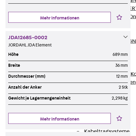
Zurück
Softwar
JORDAHL® EXPERT
JORDAHL® JVB Onl
Mehr Informationen
ISOCHECK
ISODESIGN
JDA12685-0002
FERBOX®-DESIGN 
JORDAHL JDA Element
CAD und BIM
Höhe
689 mm
Services
Zurück
Services
Breite
36 mm
Beratung, Planung, K
Durchmesser (mm)
12 mm
Individuelle Lösungen
Anzahl der Anker
2 Stk
Referenzen
Ausbau
Gewicht je Lagermengeneinheit
2,298 kg
Zurück
Ausbau
Produkte
Mehr Informationen
Zurück
Produkte
Kabeltragsysteme