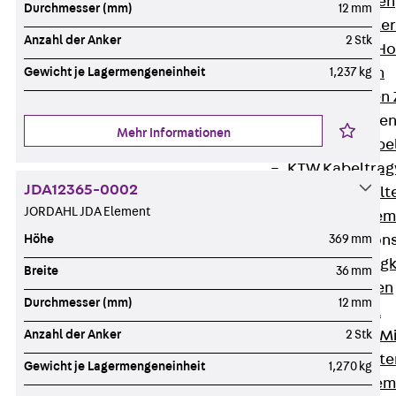
HK Kabelhaken
Durchmesser (mm)
12 mm
KH Kabelhalter
Anzahl der Anker
2 Stk
Hohlleiter-/H
Kabelwannen
Gewicht je Lagermengeneinheit
1,237 kg
Kabelschellen
Kabeltragwanne
Mehr Informationen
Zurück
Kabe
KTW Kabeltra
JDA12365-0002
KBH Kabelhalt
JORDAHL JDA Element
Schutzrohrsyste
Tragkonstruktio
Höhe
369 mm
Zurück
Trag
Breite
36 mm
Wandkonsolen
Durchmesser (mm)
12 mm
Deckenbügel
Zentral- und 
Anzahl der Anker
2 Stk
W-Profil-Syst
Gewicht je Lagermengeneinheit
1,270 kg
U-Stiel-System