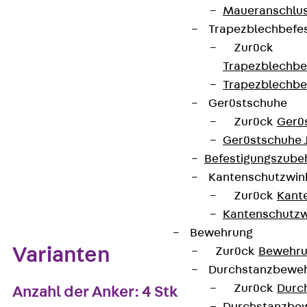
Maueranschlus
Trapezblechbefe
Zurück
Kontakt aufnehmen
Trapezblechbe
Auf die Merkliste
Trapezblechbe
Gerüstschuhe
Datenblatt herunterladen
Zurück
Gerü
Gerüstschuhe 
Befestigungszube
Kantenschutzwin
Zum Abschnitt navigieren
Zurück
Kant
Kantenschutzw
Bewehrung
Varianten
Zurück
Bewehr
Durchstanzbewe
Zurück
Durc
Anzahl der Anker: 4 Stk