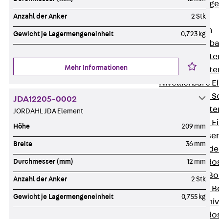
Estrichbündig
UBK
Anzahl der Anker
2 Stk
Einbaueinheiten
Gewicht je Lagermengeneinheit
0,723 kg
Zurück
Einba
Einbaueinheite
Mehr Informationen
Einbaueinheite
Nivellierbare 
Nivellierbare 
JDA12205-0002
Einbaueinheite
JORDAHL JDA Element
Nivellierbare E
Höhe
209 mm
Bodensteckdose
Breite
36 mm
Zurück
Bode
Bodensteckdo
Durchmesser (mm)
12 mm
Zubehör für B
Anzahl der Anker
2 Stk
Nivellierbare
Gewicht je Lagermengeneinheit
0,755 kg
Zubehör für niv
Bodensteckdo