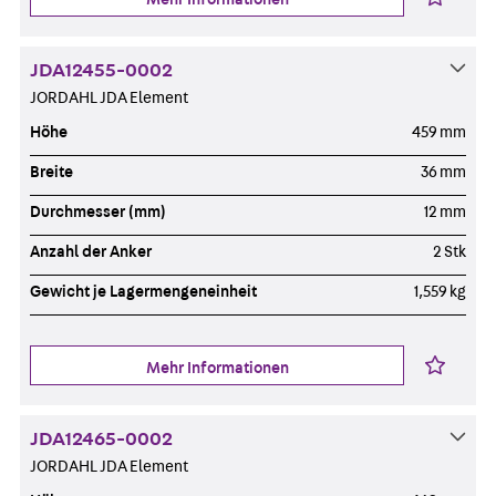
JDA12455-0002
JORDAHL JDA Element
Höhe
459 mm
Breite
36 mm
Durchmesser (mm)
12 mm
Anzahl der Anker
2 Stk
Gewicht je Lagermengeneinheit
1,559 kg
Mehr Informationen
JDA12465-0002
JORDAHL JDA Element