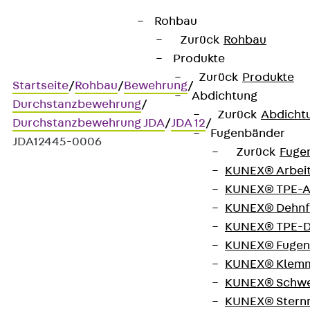
Rohbau
Zurück
Rohbau
Produkte
Zurück
Produkte
Startseite
/
Rohbau
/
Bewehrung
/
Abdichtung
Durchstanzbewehrung
/
Zurück
Abdicht
Durchstanzbewehrung JDA
/
JDA 12
/
Fugenbänder
JDA12445-0006
Zurück
Fuge
KUNEX® Arbei
KUNEX® TPE-A
Art.-Nr. JDA12445-0006
KUNEX® Dehnf
JORDAHL JDA Element
KUNEX® TPE-D
KUNEX® Fugen
Durchstanzbewehrung, zur
KUNEX® Klem
KUNEX® Schwe
Übertragung hoher
KUNEX® Stern