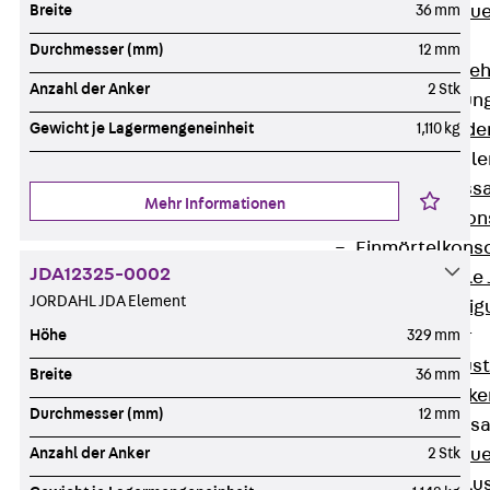
Zurück
Maue
Breite
36 mm
GRIPRIP®
Durchmesser (mm)
12 mm
Bewehrungszubeh
Anzahl der Anker
2 Stk
Fassadenbefestigun
Zurück
Fassade
Gewicht je Lagermengeneinheit
1,110 kg
Fassadenkonsol
Zurück
Fass
Mehr Informationen
Verblenderkon
Einmörtelkons
JDA12325-0002
Winkelkonsole 
JORDAHL JDA Element
Fassadenbefestig
Brüstungsanker
Höhe
329 mm
Zurück
Brüs
Breite
36 mm
Brüstungsanke
Durchmesser (mm)
12 mm
Maueranschluss
Zurück
Maue
Anzahl der Anker
2 Stk
Maueranschlu