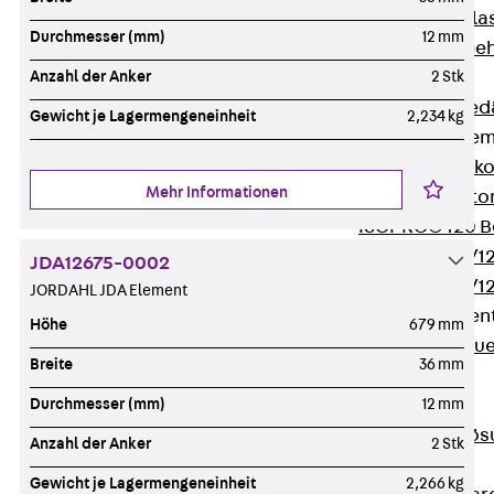
Verbindungsla
Durchmesser (mm)
12 mm
Verbindungszube
Wärmedämmung
Anzahl der Anker
2 Stk
Zurück
Wärmed
Gewicht je Lagermengeneinheit
2,234 kg
Balkondämmele
Zurück
Balk
Mehr Informationen
ISOPRO® Beto
ISOPRO® 120 B
ISOPRO® 80/12
JDA12675-0002
ISOPRO® 80/12
JORDAHL JDA Element
Mauerfußelemen
Höhe
679 mm
Zurück
Maue
Breite
36 mm
ISOMUR®
Digitale Lösungen
Durchmesser (mm)
12 mm
Zurück
Digitale Lö
Anzahl der Anker
2 Stk
Software
Gewicht je Lagermengeneinheit
2,266 kg