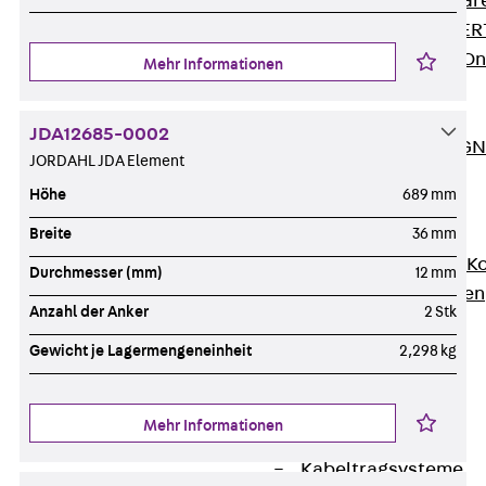
Zurück
Softwar
JORDAHL® EXPERT
JORDAHL® JVB Onl
Mehr Informationen
ISOCHECK
ISODESIGN
JDA12685-0002
FERBOX®-DESIGN 
JORDAHL JDA Element
CAD und BIM
Höhe
689 mm
Services
Zurück
Services
Breite
36 mm
Beratung, Planung, K
Durchmesser (mm)
12 mm
Individuelle Lösungen
Anzahl der Anker
2 Stk
Referenzen
Ausbau
Gewicht je Lagermengeneinheit
2,298 kg
Zurück
Ausbau
Produkte
Mehr Informationen
Zurück
Produkte
Kabeltragsysteme