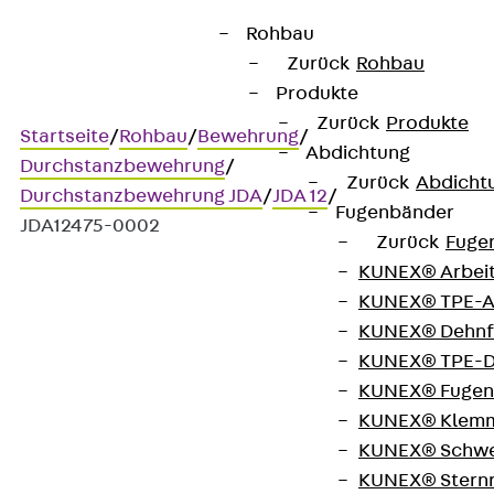
Rohbau
Zurück
Rohbau
Produkte
Zurück
Produkte
Startseite
/
Rohbau
/
Bewehrung
/
Abdichtung
Durchstanzbewehrung
/
Zurück
Abdicht
Durchstanzbewehrung JDA
/
JDA 12
/
Fugenbänder
JDA12475-0002
Zurück
Fuge
KUNEX® Arbei
KUNEX® TPE-A
Art.-Nr. JDA12475-0002
KUNEX® Dehnf
JORDAHL JDA Element
KUNEX® TPE-D
KUNEX® Fugen
Durchstanzbewehrung, zur
KUNEX® Klem
KUNEX® Schwe
Übertragung hoher
KUNEX® Stern