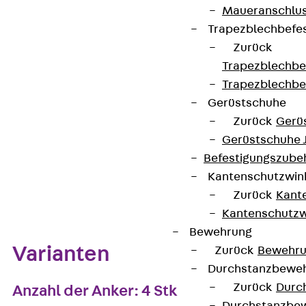
Maueranschlus
Trapezblechbefe
Zurück
Kontakt aufnehmen
Trapezblechbe
Auf die Merkliste
Trapezblechbe
Gerüstschuhe
Datenblatt herunterladen
Zurück
Gerü
Gerüstschuhe 
Befestigungszube
Kantenschutzwin
Zum Abschnitt navigieren
Zurück
Kant
Kantenschutzw
Bewehrung
Varianten
Zurück
Bewehr
Durchstanzbewe
Zurück
Durc
Anzahl der Anker: 4 Stk