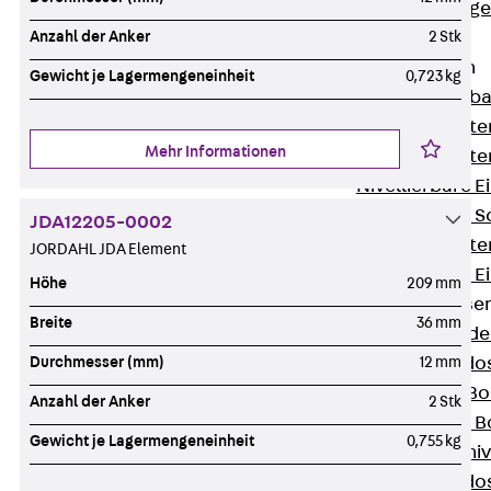
Estrichbündig
UBK
Anzahl der Anker
2 Stk
Einbaueinheiten
Gewicht je Lagermengeneinheit
0,723 kg
Zurück
Einba
Einbaueinheite
Mehr Informationen
Einbaueinheite
Nivellierbare 
Nivellierbare 
JDA12205-0002
Einbaueinheite
JORDAHL JDA Element
Nivellierbare E
Höhe
209 mm
Bodensteckdose
Breite
36 mm
Zurück
Bode
Bodensteckdo
Durchmesser (mm)
12 mm
Zubehör für B
Anzahl der Anker
2 Stk
Nivellierbare
Gewicht je Lagermengeneinheit
0,755 kg
Zubehör für niv
Bodensteckdo