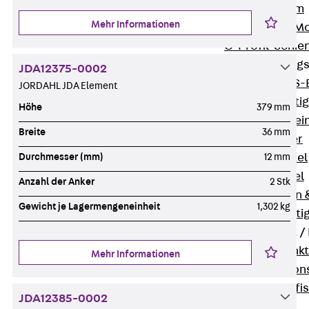
I-Stiel-System
Mehr Informationen
PUK-STRUT-Mo
C-Profil-Schie
KTS-Befestigung
JDA12375-0002
Zurück
KTS-
JORDAHL JDA Element
Klemmbefesti
Höhe
379 mm
Kabelformstei
Breite
36 mm
Dübel & Anker
Abhängemittel
Durchmesser (mm)
12 mm
Schraubmittel
Anzahl der Anker
2 Stk
Ankermuttern 
Gewicht je Lagermengeneinheit
1,302 kg
Elektrobefesti
Funktionserhalt 
Zurück
Funkt
Mehr Informationen
Normtragekonst
Systemspezifis
JDA12385-0002
(DIN 4102-12)