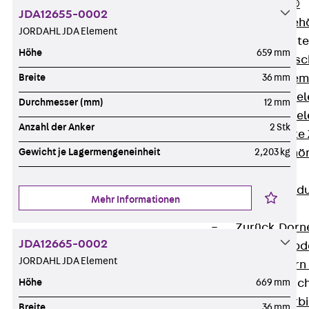
RAPIDOBAT®
JDA12655-0002
Schalrohre Zubeh
JORDAHL JDA Element
Abschalelement
Höhe
659 mm
Zurück
Absc
Polystyrolele
Breite
36 mm
Streckmetalle
Durchmesser (mm)
12 mm
Streckmetalle
Anzahl der Anker
2 Stk
Abschalelemente
Schalungszubehö
Gewicht je Lagermengeneinheit
2,203 kg
Verbindung
Zurück
Verbind
Mehr Informationen
Dorne
Zurück
Dorn
JDA12665-0002
Doppelschubd
JORDAHL JDA Element
Querkraftdorn
Verbindungslasc
Höhe
669 mm
Zurück
Verb
Breite
36 mm