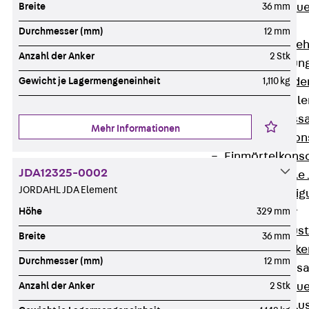
Zurück
Maue
Breite
36 mm
GRIPRIP®
Durchmesser (mm)
12 mm
Bewehrungszubeh
Anzahl der Anker
2 Stk
Fassadenbefestigun
Zurück
Fassade
Gewicht je Lagermengeneinheit
1,110 kg
Fassadenkonsol
Zurück
Fass
Mehr Informationen
Verblenderkon
Einmörtelkons
JDA12325-0002
Winkelkonsole 
JORDAHL JDA Element
Fassadenbefestig
Brüstungsanker
Höhe
329 mm
Zurück
Brüs
Breite
36 mm
Brüstungsanke
Durchmesser (mm)
12 mm
Maueranschluss
Zurück
Maue
Anzahl der Anker
2 Stk
Maueranschlu