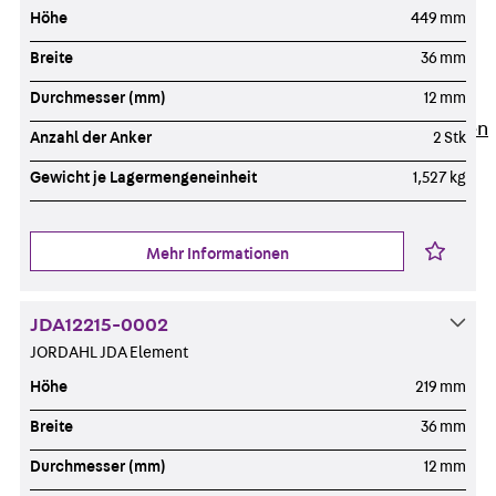
Newsletter
Höhe
449 mm
Presse
Breite
36 mm
Karriere
Zurück
Karriere
Durchmesser (mm)
12 mm
Stellenausschreibungen
Anzahl der Anker
2 Stk
Unsere Standorte
Gewicht je Lagermengeneinheit
1,527 kg
Benefits
Mehr Informationen
JDA12215-0002
JORDAHL JDA Element
Höhe
219 mm
Breite
36 mm
Durchmesser (mm)
12 mm