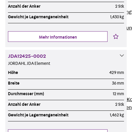
Anwendungsgebiete
Anzahl der Anker
2 Stk
Zurück
Anwendung
Gewicht je Lagermengeneinheit
1,430 kg
Industrieanlagen
Bodengeführte Leitu
Rechenzentrum
Mehr Informationen
Tunnel
Funktionserhalt
JDA12425-0002
Dachflächen
JORDAHL JDA Element
Services
Höhe
429 mm
Zurück
Services
CAD und BIM
Breite
36 mm
Montage
Durchmesser (mm)
12 mm
Beratung, Planung, K
Anzahl der Anker
2 Stk
Individuelle Lösungen
Referenzen
Gewicht je Lagermengeneinheit
1,462 kg
Referenzen
Downloads