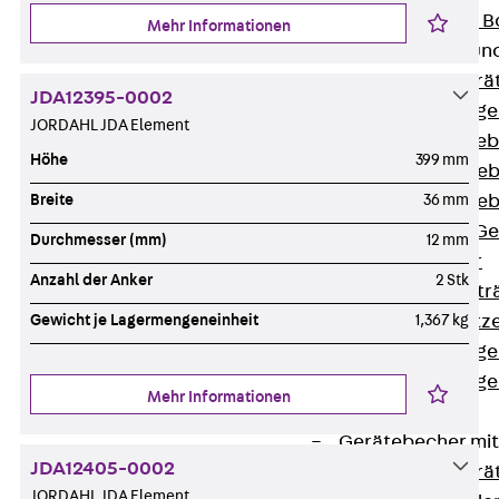
Nivellierbare
Mehr Informationen
Gerätebecher und
Zurück
Gerä
JDA12395-0002
Installationsg
JORDAHL JDA Element
Runde Geräteb
Höhe
399 mm
Eckige Geräte
Eckige Geräte
Breite
36 mm
Zubehör für G
Durchmesser (mm)
12 mm
Geräteträger
Anzahl der Anker
2 Stk
Datengerätetr
Geräteeinsätz
Gewicht je Lagermengeneinheit
1,367 kg
Installationsg
Installationsg
Mehr Informationen
Multimedia
Gerätebecher mi
JDA12405-0002
Zurück
Gerä
JORDAHL JDA Element