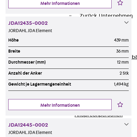
Mehr Informationen
Unternehmen
Zurück
Unternehmen
JDA12435-0002
Über PohlCon
JORDAHL JDA Element
Werte & Philosophie
Service & Qualität
Höhe
439 mm
Unsere Geschichte
Breite
36 mm
Mitgliedschaften & Verb
Durchmesser (mm)
12 mm
Aktuelles
Zurück
Aktuelles
Anzahl der Anker
2 Stk
News
Gewicht je Lagermengeneinheit
1,494 kg
Events
Kontakt
Mehr Informationen
Zurück
Kontakt
Ansprechpersonen
Technische Beratung
JDA12445-0002
Standorte
JORDAHL JDA Element