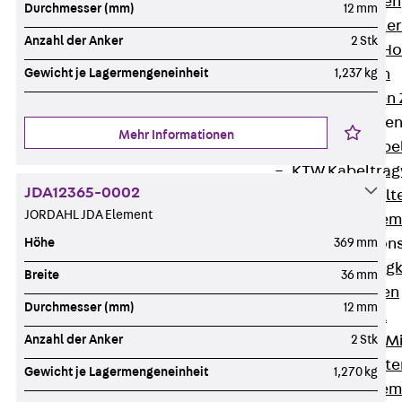
HK Kabelhaken
Durchmesser (mm)
12 mm
KH Kabelhalter
Anzahl der Anker
2 Stk
Hohlleiter-/H
Kabelwannen
Gewicht je Lagermengeneinheit
1,237 kg
Kabelschellen
Kabeltragwanne
Mehr Informationen
Zurück
Kabe
KTW Kabeltra
JDA12365-0002
KBH Kabelhalt
JORDAHL JDA Element
Schutzrohrsyste
Tragkonstruktio
Höhe
369 mm
Zurück
Trag
Breite
36 mm
Wandkonsolen
Durchmesser (mm)
12 mm
Deckenbügel
Zentral- und 
Anzahl der Anker
2 Stk
W-Profil-Syst
Gewicht je Lagermengeneinheit
1,270 kg
U-Stiel-System