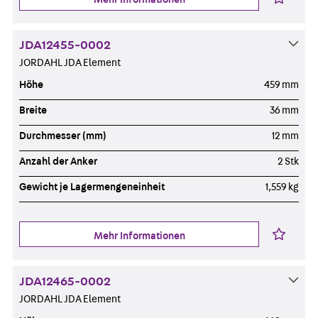
JDA12455-0002
JORDAHL JDA Element
Höhe
459 mm
Breite
36 mm
Durchmesser (mm)
12 mm
Anzahl der Anker
2 Stk
Gewicht je Lagermengeneinheit
1,559 kg
Mehr Informationen
JDA12465-0002
JORDAHL JDA Element