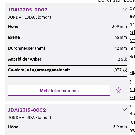
Durchstanzbe
Durchstanzbew
JDA12305-0002
Durchstanzbe
JORDAHL JDA Element
Querkraftbeweh
Höhe
309 mm
Zurück
Quer
Breite
36 mm
Querkraftbewe
Rückbiegeanschl
Durchmesser (mm)
12 mm
Zurück
Rück
Anzahl der Anker
2 Stk
FERBOX®
Gewicht je Lagermengeneinheit
1,077 kg
Anschlussabdi
GFK-Bewehrung
Zurück
GFK-
Mehr Informationen
FIBERNOX® V
Edelstahlbewehr
JDA12315-0002
Zurück
Edel
JORDAHL JDA Element
Nichtrostender
Höhe
319 mm
Mauerwerksbew