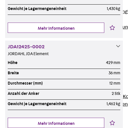
Anwendungsgebiete
Gewicht je Lagermengeneinheit
1,430 kg
Zurück
Anwendung
Industrieanlagen
Bodengeführte Leitu
Mehr Informationen
Rechenzentrum
Tunnel
JDA12425-0002
Funktionserhalt
JORDAHL JDA Element
Dachflächen
Höhe
429 mm
Services
Zurück
Services
Breite
36 mm
CAD und BIM
Durchmesser (mm)
12 mm
Montage
Anzahl der Anker
2 Stk
Beratung, Planung, K
Individuelle Lösungen
Gewicht je Lagermengeneinheit
1,462 kg
Referenzen
Referenzen
Mehr Informationen
Downloads