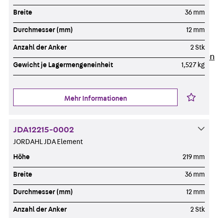
Newsletter
Breite
36 mm
Presse
Karriere
Durchmesser (mm)
12 mm
Zurück
Karriere
Anzahl der Anker
2 Stk
Stellenausschreibungen
Gewicht je Lagermengeneinheit
1,527 kg
Unsere Standorte
Benefits
Mehr Informationen
JDA12215-0002
JORDAHL JDA Element
Höhe
219 mm
Breite
36 mm
Durchmesser (mm)
12 mm
Anzahl der Anker
2 Stk