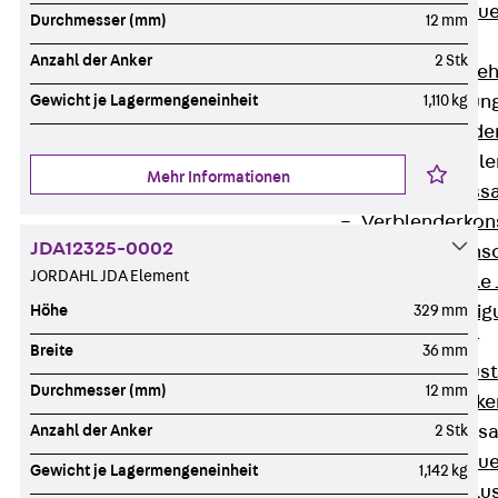
Zurück
Maue
Durchmesser (mm)
12 mm
GRIPRIP®
Anzahl der Anker
2 Stk
Bewehrungszubeh
Fassadenbefestigun
Gewicht je Lagermengeneinheit
1,110 kg
Zurück
Fassade
Fassadenkonsol
Mehr Informationen
Zurück
Fass
Verblenderkon
JDA12325-0002
Einmörtelkons
JORDAHL JDA Element
Winkelkonsole 
Fassadenbefestig
Höhe
329 mm
Brüstungsanker
Breite
36 mm
Zurück
Brüs
Durchmesser (mm)
12 mm
Brüstungsanke
Maueranschluss
Anzahl der Anker
2 Stk
Zurück
Maue
Gewicht je Lagermengeneinheit
1,142 kg
Maueranschlu