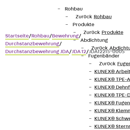
Rohbau
Zurück
Rohbau
Produkte
Zurück
Produkte
Startseite
/
Rohbau
/
Bewehrung
/
Abdichtung
Durchstanzbewehrung
/
Zurück
Abdicht
Durchstanzbewehrung JDA
/
JDA 12
/
JDA12215-0005
Fugenbänder
Zurück
Fuge
KUNEX® Arbei
Art.-Nr. JDA12215-0005
KUNEX® TPE-A
JORDAHL JDA Element
KUNEX® Dehnf
KUNEX® TPE-D
Durchstanzbewehrung, zur
KUNEX® Fugen
KUNEX® Klem
Übertragung hoher
KUNEX® Schwe
Querkräfte im Ortbeton
KUNEX® Stern