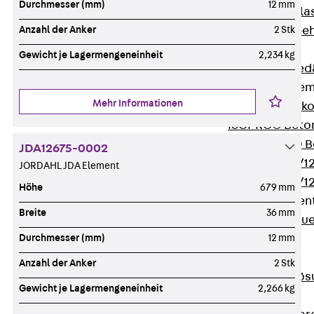
Durchmesser (mm)
12 mm
Verbindungsla
Verbindungszube
Anzahl der Anker
2 Stk
Wärmedämmung
Gewicht je Lagermengeneinheit
2,234 kg
Zurück
Wärmed
Balkondämmele
Mehr Informationen
Zurück
Balk
ISOPRO® Beto
ISOPRO® 120 B
JDA12675-0002
ISOPRO® 80/12
JORDAHL JDA Element
ISOPRO® 80/12
Höhe
679 mm
Mauerfußelemen
Breite
36 mm
Zurück
Maue
ISOMUR®
Durchmesser (mm)
12 mm
Digitale Lösungen
Anzahl der Anker
2 Stk
Zurück
Digitale Lö
Gewicht je Lagermengeneinheit
2,266 kg
Software