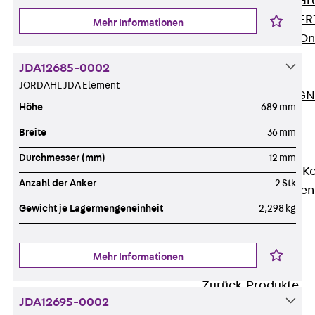
Zurück
Softwar
JORDAHL® EXPERT
Mehr Informationen
JORDAHL® JVB Onl
ISOCHECK
JDA12685-0002
ISODESIGN
JORDAHL JDA Element
FERBOX®-DESIGN 
Höhe
689 mm
CAD und BIM
Services
Breite
36 mm
Zurück
Services
Durchmesser (mm)
12 mm
Beratung, Planung, K
Anzahl der Anker
2 Stk
Individuelle Lösungen
Referenzen
Gewicht je Lagermengeneinheit
2,298 kg
Ausbau
Zurück
Ausbau
Mehr Informationen
Produkte
Zurück
Produkte
JDA12695-0002
Kabeltragsysteme