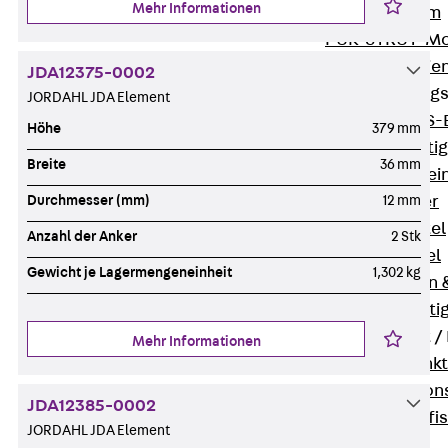
Mehr Informationen
I-Stiel-System
PUK-STRUT-Mo
C-Profil-Schie
JDA12375-0002
KTS-Befestigung
JORDAHL JDA Element
Zurück
KTS-
Höhe
379 mm
Klemmbefesti
Breite
36 mm
Kabelformstei
Dübel & Anker
Durchmesser (mm)
12 mm
Abhängemittel
Anzahl der Anker
2 Stk
Schraubmittel
Gewicht je Lagermengeneinheit
1,302 kg
Ankermuttern 
Elektrobefesti
Funktionserhalt 
Mehr Informationen
Zurück
Funkt
Normtragekonst
JDA12385-0002
Systemspezifis
JORDAHL JDA Element
(DIN 4102-12)