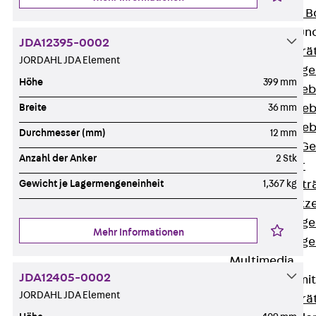
Nivellierbare
Gerätebecher und
JDA12395-0002
Zurück
Gerä
JORDAHL JDA Element
Installationsg
Höhe
399 mm
Runde Geräteb
Eckige Geräte
Breite
36 mm
Eckige Geräte
Durchmesser (mm)
12 mm
Zubehör für G
Anzahl der Anker
2 Stk
Geräteträger
Datengerätetr
Gewicht je Lagermengeneinheit
1,367 kg
Geräteeinsätz
Installationsg
Mehr Informationen
Installationsg
Multimedia
JDA12405-0002
Gerätebecher mi
JORDAHL JDA Element
Zurück
Gerä