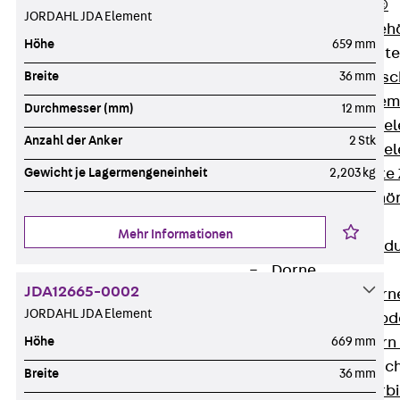
RAPIDOBAT®
JORDAHL JDA Element
Schalrohre Zubeh
Höhe
659 mm
Abschalelement
Zurück
Absc
Breite
36 mm
Polystyrolele
Durchmesser (mm)
12 mm
Streckmetalle
Anzahl der Anker
2 Stk
Streckmetalle
Abschalelemente
Gewicht je Lagermengeneinheit
2,203 kg
Schalungszubehö
Verbindung
Mehr Informationen
Zurück
Verbind
Dorne
JDA12665-0002
Zurück
Dorn
JORDAHL JDA Element
Doppelschubd
Querkraftdorn
Höhe
669 mm
Verbindungslasc
Breite
36 mm
Zurück
Verb