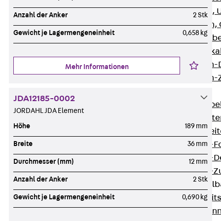
G Gitterbahn, 
Anzahl der Anker
2 Stk
GI Gitterbahn,
Gewicht je Lagermengeneinheit
0,658 kg
GTD Gitterkabe
GTDW Gitterkab
Gitterbahnen-
Mehr Informationen
Gitterbahnen-
Kabelleitern
JDA12185-0002
Zurück
Kabel
JORDAHL JDA Element
LGG Kabelleiter
Höhe
189 mm
LGGS Kabelleite
Kabelleitern-F
Breite
36 mm
Kabelleitern-D
Durchmesser (mm)
12 mm
Kabelleitern-
Anzahl der Anker
2 Stk
Weitspannkabel
Zurück
Weit
Gewicht je Lagermengeneinheit
0,690 kg
WPL Weitspann