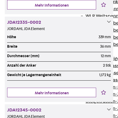
WL Weitspannka
Mehr Informationen
WPR Weitspann
WLR Weitspann
JDA12335-0002
Weitspannkabel
JORDAHL JDA Element
Weitspannkabe
Weitspannkabe
Höhe
339 mm
Weitspannkab
Breite
36 mm
Steigetrassen
Durchmesser (mm)
12 mm
Zurück
Steig
STU Steigetrass
Anzahl der Anker
2 Stk
ST Steigetrasse
Gewicht je Lagermengeneinheit
1,172 kg
LGG Steigetrass
Steigetrassen
Mehr Informationen
Steigetrassen
Steigetrassen
Steigetrassen
JDA12345-0002
Steigetrassen-
JORDAHL JDA Element