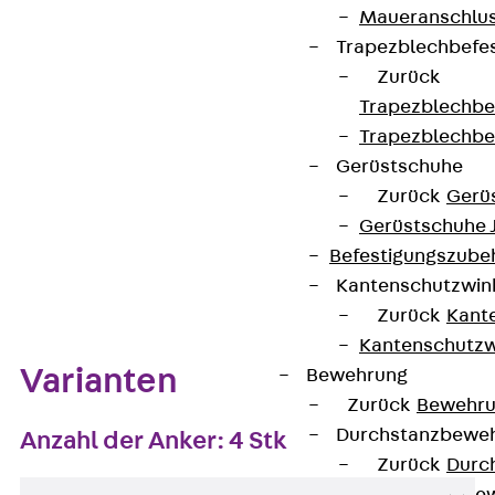
Maueranschlus
Trapezblechbefe
Kontakt aufnehmen
Zurück
Auf die Merkliste
Trapezblechbe
Trapezblechbe
Datenblatt herunterladen
Gerüstschuhe
Zurück
Gerü
Gerüstschuhe 
Befestigungszube
Zum Abschnitt navigieren
Kantenschutzwin
Zurück
Kant
Kantenschutzw
Varianten
Bewehrung
Zurück
Bewehr
Durchstanzbewe
Anzahl der Anker: 4 Stk
Zurück
Durc