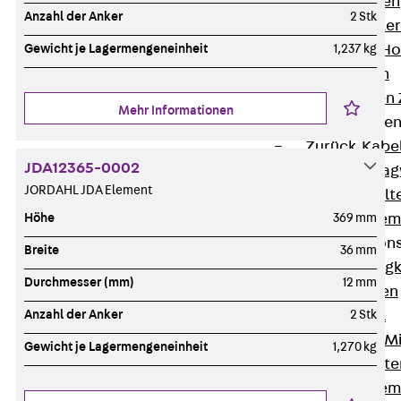
HK Kabelhaken
Anzahl der Anker
2 Stk
KH Kabelhalter
Hohlleiter-/H
Gewicht je Lagermengeneinheit
1,237 kg
Kabelwannen
Kabelschellen
Mehr Informationen
Kabeltragwanne
Zurück
Kabe
JDA12365-0002
KTW Kabeltra
JORDAHL JDA Element
KBH Kabelhalt
Schutzrohrsyste
Höhe
369 mm
Tragkonstruktio
Breite
36 mm
Zurück
Trag
Durchmesser (mm)
12 mm
Wandkonsolen
Deckenbügel
Anzahl der Anker
2 Stk
Zentral- und 
Gewicht je Lagermengeneinheit
1,270 kg
W-Profil-Syst
U-Stiel-System