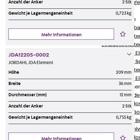
Estrichbündig
Anzahl der Anker
2 Stk
UBK
Gewicht je Lagermengeneinheit
0,723 kg
Einbaueinheiten
Zurück
Einba
Mehr Informationen
Einbaueinheite
Einbaueinheite
Nivellierbare 
JDA12205-0002
Nivellierbare 
JORDAHL JDA Element
Einbaueinheite
Höhe
209 mm
Nivellierbare E
Breite
36 mm
Bodensteckdose
Zurück
Bode
Durchmesser (mm)
12 mm
Bodensteckdo
Anzahl der Anker
2 Stk
Zubehör für B
Gewicht je Lagermengeneinheit
0,755 kg
Nivellierbare
Zubehör für niv
Bodensteckdo
Mehr Informationen