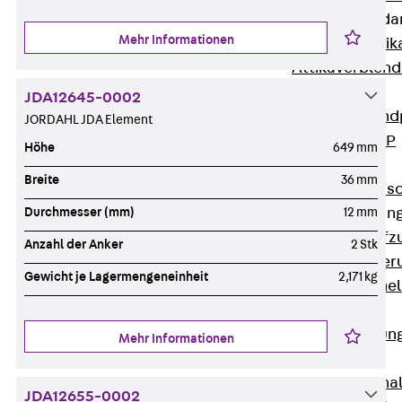
Attika-Verblenda
Mehr Informationen
Zurück
Attik
Attikaverblend
Windposts
JDA12645-0002
Zurück
Wind
JORDAHL JDA Element
Windpost JWP
Höhe
649 mm
Schallisolation
Breite
36 mm
Zurück
Schallis
Aufzugsisolierun
Durchmesser (mm)
12 mm
Zurück
Aufzu
Anzahl der Anker
2 Stk
Aufzugsisolier
Gewicht je Lagermengeneinheit
2,171 kg
Trittschalldämme
Schalung
Zurück
Schalun
Mehr Informationen
Schalrohre
Zurück
Scha
JDA12655-0002