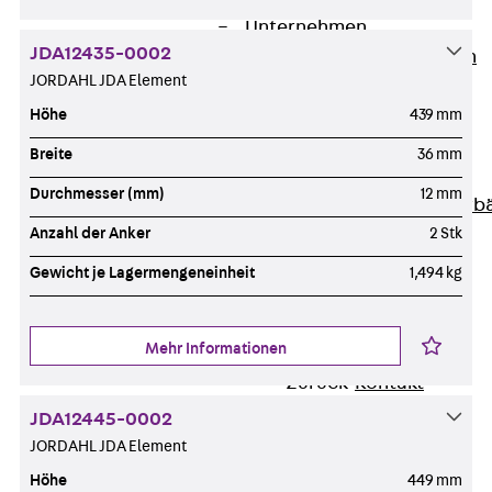
Unternehmen
JDA12435-0002
Zurück
Unternehmen
JORDAHL JDA Element
Über PohlCon
Werte & Philosophie
Höhe
439 mm
Service & Qualität
Breite
36 mm
Unsere Geschichte
Durchmesser (mm)
12 mm
Mitgliedschaften & Verb
Aktuelles
Anzahl der Anker
2 Stk
Zurück
Aktuelles
Gewicht je Lagermengeneinheit
1,494 kg
News
Events
Mehr Informationen
Kontakt
Zurück
Kontakt
Ansprechpersonen
JDA12445-0002
Technische Beratung
JORDAHL JDA Element
Standorte
Höhe
449 mm