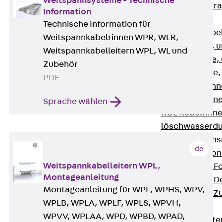
Weitspannsysteme - Technische
Zurück
Kabeltr
Information
Kabelrinnen
Technische Information für
Zurück
Kabe
Weitspannkabelrinnen WPR, WLR,
R Kabelrinne, 
Weitspannkabelleitern WPL, WL und
RS Kabelrinne,
Zubehör
RG Kabelrinne,
PDF
RGM Kabelrinne
RGS Kabelrinne
Sprache wählen
RGL Kabelrinne
löschwasserdu
RI Installation
de
RIS Installatio
Weitspannkabelleitern WPL,
Kabelrinnen-Fo
Montageanleitung
Kabelrinnen-D
Montageanleitung für WPL, WPHS, WPV,
Kabelrinnen-Z
WPLB, WPLA, WPLF, WPLS, WPVH,
Gitterbahnen
WPVV, WPLAA, WPD, WPBD, WPAD,
Zurück
Gitt