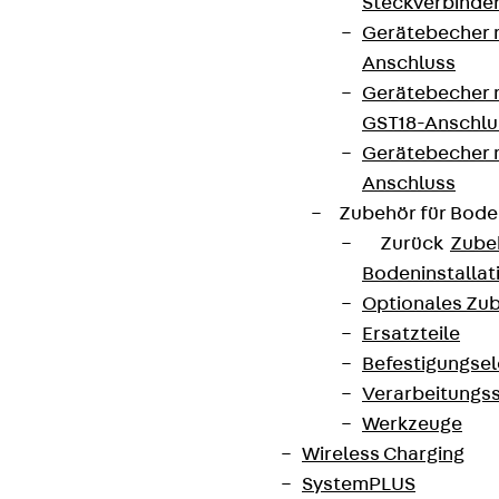
Steckverbinde
Gerätebecher 
Anschluss
Gerätebecher m
GST18-Anschlu
Gerätebecher
Anschluss
Zubehör für Bode
Zurück
Zube
Bodeninstalla
Optionales Zu
Ersatzteile
Befestigungse
Verarbeitungss
Werkzeuge
Wireless Charging
SystemPLUS