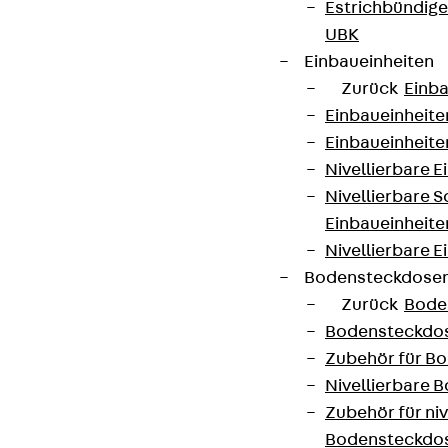
Estrichbündig
UBK
Jetzt anmelden
Einbaueinheiten
Zurück
Einba
Einbaueinheite
Einbaueinheite
Connect
Nivellierbare 
Nivellierbare 
Einbaueinheite
Nivellierbare E
Bodensteckdose
Zurück
Bode
Bodensteckdo
Zubehör für B
Nivellierbare
Zubehör für niv
Bodensteckdo