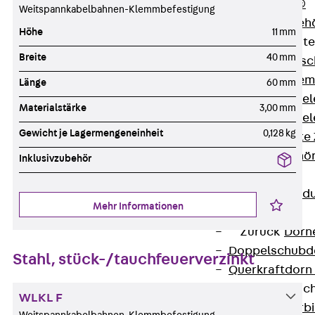
RAPIDOBAT®
Weitspannkabelbahnen-Klemmbefestigung
Schalrohre Zubeh
Höhe
11 mm
Abschalelement
Breite
40 mm
Zurück
Absc
Polystyrolele
Länge
60 mm
Streckmetalle
Materialstärke
3,00 mm
Streckmetalle
Gewicht je Lagermengeneinheit
0,128 kg
Abschalelemente
Schalungszubehö
Inklusivzubehör
Verbindung
Zurück
Verbind
Mehr Informationen
Dorne
Zurück
Dorn
Doppelschubd
Stahl, stück-/tauchfeuerverzinkt
Querkraftdorn
Verbindungslasc
WLKL F
Zurück
Verb