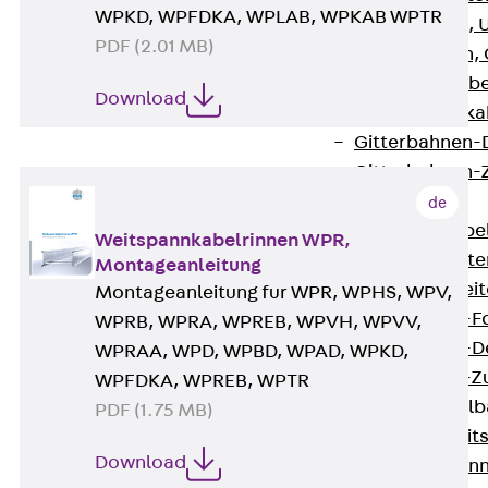
WPKD, WPFDKA, WPLAB, WPKAB WPTR
G Gitterbahn, 
PDF (2.01 MB)
GI Gitterbahn,
GTD Gitterkabe
Download
GTDW Gitterkab
Gitterbahnen-
Gitterbahnen-
Kabelleitern
de
Zurück
Kabel
Weitspannkabelrinnen WPR,
LGG Kabelleiter
Montageanleitung
LGGS Kabelleite
Montageanleitung fur WPR, WPHS, WPV,
Kabelleitern-F
WPRB, WPRA, WPREB, WPVH, WPVV,
Kabelleitern-D
WPRAA, WPD, WPBD, WPAD, WPKD,
Kabelleitern-
WPFDKA, WPREB, WPTR
Weitspannkabel
PDF (1.75 MB)
Zurück
Weit
Download
WPL Weitspann