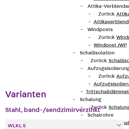
werden.
Attika-Verblenda
Zurück
Attik
Kontakt aufnehmen
Attikaverblend
Windposts
Datenblatt herunterladen
Zurück
Wind
Windpost JWP
Schallisolation
Zurück
Schallis
Zum Abschnitt navigieren
Aufzugsisolierun
Zurück
Aufzu
Aufzugsisolier
Trittschalldämme
Varianten
Schalung
Zurück
Schalun
Stahl, band-/sendzimirverzinkt
Schalrohre
Zurück
Scha
WLKL S