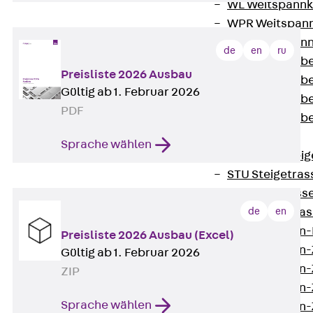
WL Weitspannka
WPR Weitspann
WLR Weitspann
de
en
ru
Weitspannkabel
Preisliste 2026 Ausbau
Weitspannkabe
Gültig ab 1. Februar 2026
Weitspannkabe
PDF
Weitspannkab
Steigetrassen
Sprache wählen
Zurück
Steig
STU Steigetrass
ST Steigetrasse
de
en
LGG Steigetrass
Steigetrassen
Preisliste 2026 Ausbau (Excel)
Steigetrassen
Gültig ab 1. Februar 2026
Steigetrassen
ZIP
Steigetrassen
Sprache wählen
Steigetrassen-