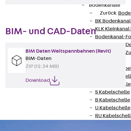
Bodenkanäle
Zurück
Bode
BK Bodenkanal
KLK Kleinkanal 
BIM- und CAD-Daten
Bodenkanal-Fo
Bodenkanal-De
BIM Daten Weitspannbahnen (Revit)
Bodenkanal-Z
BIM-Daten
Kabelschellen
ZIP (12.34 MB)
Zurück
Kabe
AC Kabelschel
Download
H Kabelschelle
S Kabelschelle
B Kabelschelle
U Kabelschelle
RU Kabelschel
W Kabelschell