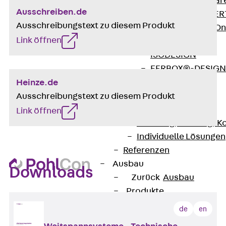
Zurück
Softwar
Ausschreiben.de
JORDAHL® EXPERT
Ausschreibungstext zu diesem Produkt
JORDAHL® JVB Onl
Link öffnen
ISOCHECK
ISODESIGN
FERBOX®-DESIGN 
CAD und BIM
Heinze.de
Services
Ausschreibungstext zu diesem Produkt
Zurück
Services
Link öffnen
Beratung, Planung, K
Individuelle Lösungen
Referenzen
Ausbau
Downloads
Zurück
Ausbau
Produkte
Zurück
Produkte
de
en
Kabeltragsysteme