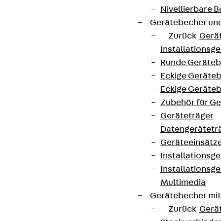
Nivellierbare
Partner von Anfang bis Zukunft.
Gerätebecher und
Zurück
Gerä
Installationsg
Runde Geräteb
Eckige Geräte
AGB
Eckige Geräte
Cookie-Einstellungen
Zubehör für G
Hinweisgebersystem
Geräteträger
Datengerätetr
Datenschutz
Geräteeinsätz
Impressum
Installationsg
Installationsg
Multimedia
Gerätebecher mi
Zurück
Gerä