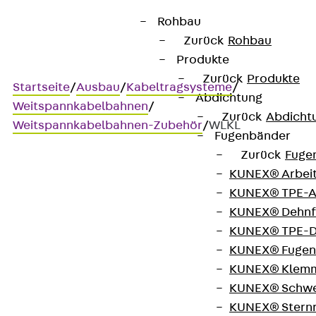
Rohbau
Zurück
Rohbau
Produkte
Zurück
Produkte
Startseite
/
Ausbau
/
Kabeltragsysteme
/
Abdichtung
Weitspannkabelbahnen
/
Zurück
Abdicht
Weitspannkabelbahnen-Zubehör
/
WLKL
Fugenbänder
Zurück
Fuge
KUNEX® Arbei
WLKL
KUNEX® TPE-A
KUNEX® Dehnf
Weitspannkabelbahnen-
KUNEX® TPE-D
KUNEX® Fugen
Klemmbefestigung
KUNEX® Klem
KUNEX® Schwe
KUNEX® Stern