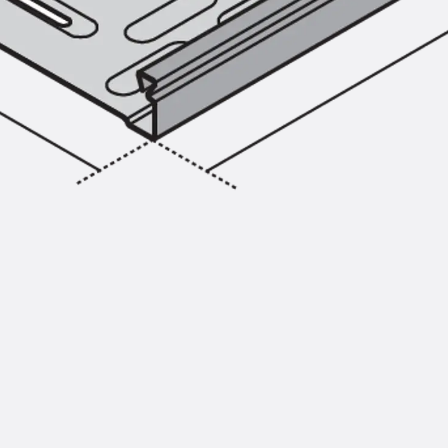
Injektionsschläuche Zubehör
Injektionsschläuche Sets
Befestigung
Zurück
Befestigung
Ankerschienen
Zurück
Ankerschienen
Ankerschiene JSA K
Ankerschiene JTA W
Ankerschiene JTA K
Ankerschiene JTA RT W
Ankerschiene JTA RF W
Ankerschiene JXA W, gezahnt
Ankerschiene JXA PC W, gezahnt
Ankerschiene JZA K, gezahnt
Montageschienen
Zurück
Montageschienen
Montageschiene JM W