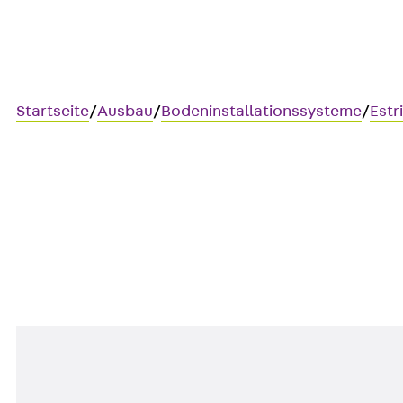
Startseite
/
Ausbau
/
Bodeninstallationssysteme
/
Estr
UKR 3
Kabelkanalunterteil, dreizügi