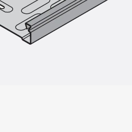
Zurück
Trapezblechbefestigu
Trapezblechbefestigungsschien
Gerüstschuhe
Zurück
Gerüstschuhe
Gerüstschuhe JG
Befestigungszubehör
Kantenschutzwinkel
Zurück
Kantenschutzwinkel
Kantenschutzwinkel JKW
Bewehrung
Zurück
Bewehrung
Durchstanzbewehrung
Zurück
Durchstanzbewehrung
Durchstanzbewehrung JDA
Durchstanzbewehrung JDA-FT-K
Durchstanzbewehrung Zubehör