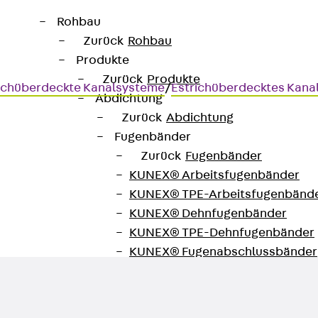
Rohbau
Zurück
Rohbau
Produkte
Zurück
Produkte
ichüberdeckte Kanalsysteme
/
Estrichüberdecktes Kana
Abdichtung
Zurück
Abdichtung
Fugenbänder
Zurück
Fugenbänder
KUNEX® Arbeitsfugenbänder
g
KUNEX® TPE-Arbeitsfugenbänd
KUNEX® Dehnfugenbänder
KUNEX® TPE-Dehnfugenbänder
KUNEX® Fugenabschlussbänder
KUNEX® Klemmfugenband
KUNEX® Schweißkonstruktionen
KUNEX® Sternrohr