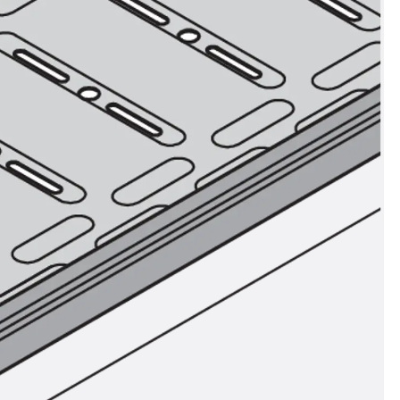
ör
ng