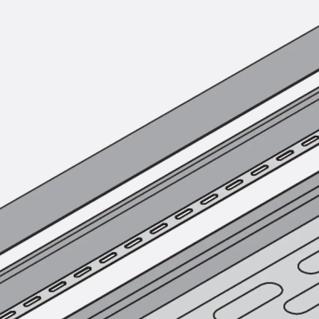
Montageschiene JM K
Montageschiene JML K, gelocht
Montageschiene JXM W, gezahn
Montageschiene JZM K, gezahnt
Montageschiene JZML K, gezahnt
Geländerbefestigungsschienen
Zurück
Geländerbefestigungs
Geländerbefestigungsschiene J
Spezialschrauben
Zurück
Spezialschrauben
Hakenkopfschraube JA
Hakenkopfschraube JB
Sollbruchschraube JB-SB
Hakenkopfschraube JC
Hammerkopfschraube JD
Hammerkopfschraube JG