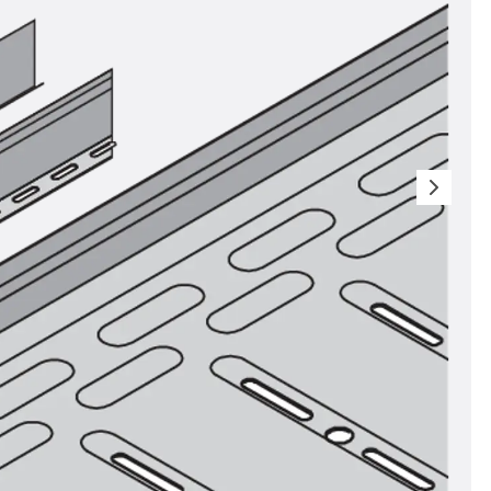
t
 & gelocht
schienen
GB