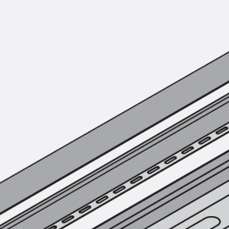
KUNEX® Mauerkragen
KUNEX® ABS Abschalelemente
Fugenbänder Zubehör
Fugenbleche
Zurück
Fugenbleche
PENTAFLEX KB®
PENTAFLEX KB® Agrar
PENTAFLEX® FBA
PENTAFLEX® ABS
PENTAFLEX® OBS
PENTAFLEX® FTS
PENTAFLEX® STK
PENTAFLEX® OPTI-Mauerstärke
PENTAFLEX® Modul
Fugenbleche Zubehör
Frischbetonverbundsysteme
Zurück
Frischbetonverbunds