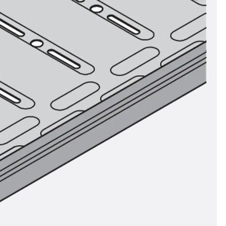
n
nen