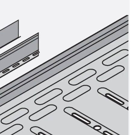
n
ysteme