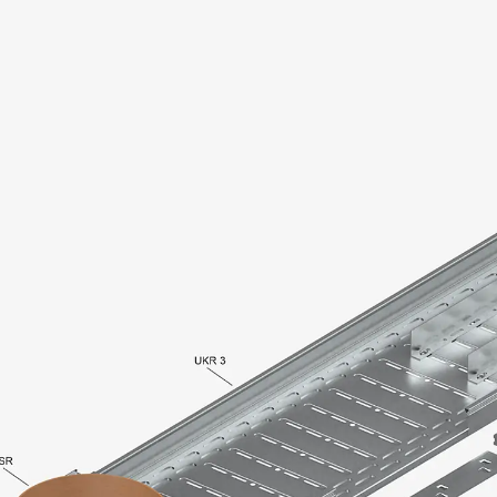
Querkraftbewehrung
Zurück
Querkraftbewehrung
Querkraftbewehrung JDA-S
Rückbiegeanschlüsse
Zurück
Rückbiegeanschlüsse
FERBOX®
Anschlussabdichtung
GFK-Bewehrung
Zurück
GFK-Bewehrung
FIBERNOX® V-ROD
Edelstahlbewehrung
Zurück
Edelstahlbewehrung
Nichtrostender Betonstahl
Mauerwerksbewehrung
Zurück
Mauerwerksbewehrun
GRIPRIP®
Bewehrungszubehör