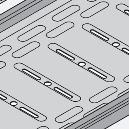
Hammerkopfschraube JH
Sollbruchschraube JH-SB
Doppelkerbzahnschraube JKB
Doppelkerbzahnschraube JKC
Zahnschraube JXB
Zahnschraube JXD
Zahnschraube JXE
Zahnschraube JXH
Zahnschraube JZS
Anschlagbefestigungen
Zurück
Anschlagbefestigunge
Liftschachtanker JLF
Liftschachtschlinge JLS
Maueranschlussschienen
Zurück
Maueranschlussschie
Maueranschlussschiene KT
Trapezblechbefestigungsschienen