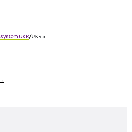
lsystem UKR
/
UKR 3
er