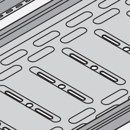
SECUFLEX®
Frischbetonverbundsysteme Zubeh
Rohrdurchführungen
Zurück
Rohrdurchführungen
PENTAFLEX® Transwand
PENTAFLEX® Futterrohr
PENTAFLEX® Bodendurchführu
PENTAFLEX® Bodenablauf
Rohrdurchführungen Zubehör
Quellbänder
Zurück
Quellbänder
SWELLFLEX®
Quellbänder Zubehör
Injektionsschläuche
Zurück
Injektionsschläuche
PLURAFLEX®